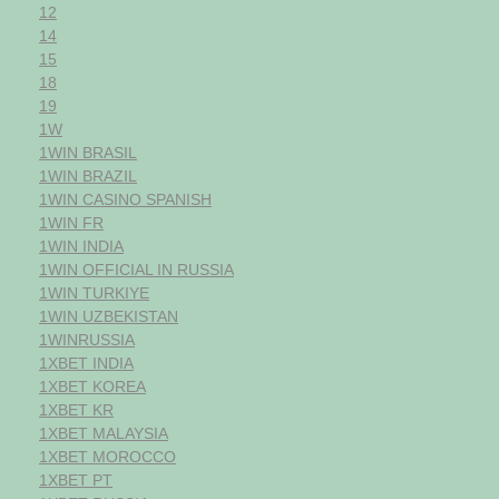
12
14
15
18
19
1W
1WIN BRASIL
1WIN BRAZIL
1WIN CASINO SPANISH
1WIN FR
1WIN INDIA
1WIN OFFICIAL IN RUSSIA
1WIN TURKIYE
1WIN UZBEKISTAN
1WINRUSSIA
1XBET INDIA
1XBET KOREA
1XBET KR
1XBET MALAYSIA
1XBET MOROCCO
1XBET PT