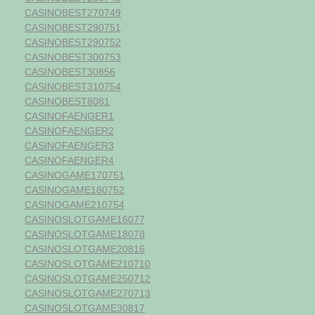
CASINOBEST270749
CASINOBEST290751
CASINOBEST290752
CASINOBEST300753
CASINOBEST30856
CASINOBEST310754
CASINOBEST8081
CASINOFAENGER1
CASINOFAENGER2
CASINOFAENGER3
CASINOFAENGER4
CASINOGAME170751
CASINOGAME180752
CASINOGAME210754
CASINOSLOTGAME16077
CASINOSLOTGAME18078
CASINOSLOTGAME20816
CASINOSLOTGAME210710
CASINOSLOTGAME250712
CASINOSLOTGAME270713
CASINOSLOTGAME30817