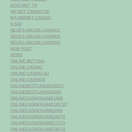
MOSTBET TR
MR BET CASINO DE
MX-BBRBET-CASINO
N 560
NEUES-ONLINE-CASINO1
NEUES-ONLINE-CASINO2
NEUES-ONLINE-CASINO3
NEW POST
NEWS
ONLINE BETTING
ONLINE CASINO
ONLINE CASINO AU
ONLINE CASINOS
ONLINEBESTCASINO26072
ONLINEBESTCASINO5086
ONLINECASINOGAME1088
ONLINECASINOGAME190727
ONLINECASINOGAME2089
ONLINECASINOGAME26072
ONLINECASINOGAME27073
ONLINECASINOGAME28074