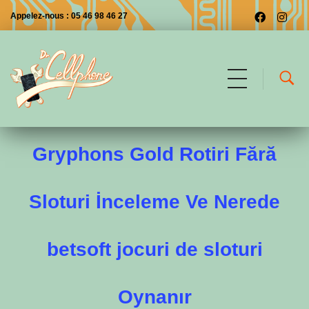
Appelez-nous : 05 46 98 46 27
40 Burning Hot Slot, Rtp,
Dr CellPhone
Les premiers à Saintes
Gryphons Gold Rotiri Fără
Sloturi İnceleme Ve Nerede
betsoft jocuri de sloturi
Oynanır