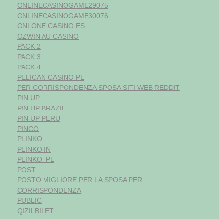
ONLINECASINOGAME29075
ONLINECASINOGAME30076
ONLONE CASINO ES
OZWIN AU CASINO
PACK 2
PACK 3
PACK 4
PELICAN CASINO PL
PER CORRISPONDENZA SPOSA SITI WEB REDDIT
PIN UP
PIN UP BRAZIL
PIN UP PERU
PINCO
PLINKO
PLINKO IN
PLINKO_PL
POST
POSTO MIGLIORE PER LA SPOSA PER
CORRISPONDENZA
PUBLIC
QIZILBILET