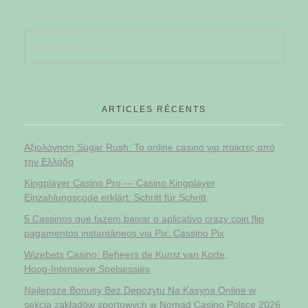
ARTICLES RÉCENTS
Αξιολόγηση Sugar Rush: Το online casino για παίκτες από
την Ελλάδα
Kingplayer Casino Pro — Casino Kingplayer
Einzahlungscode erklärt: Schritt für Schritt
5 Cassinos que fazem baixar o aplicativo crazy coin flip
pagamentos instantâneos via Pix: Cassino Pix
Wizebets Casino: Beheers de Kunst van Korte,
Hoog‑Intensieve Spelsessies
Najlepsze Bonusy Bez Depozytu Na Kasyna Online w
sekcja zakładów sportowych w Nomad Casino Polsce 2026