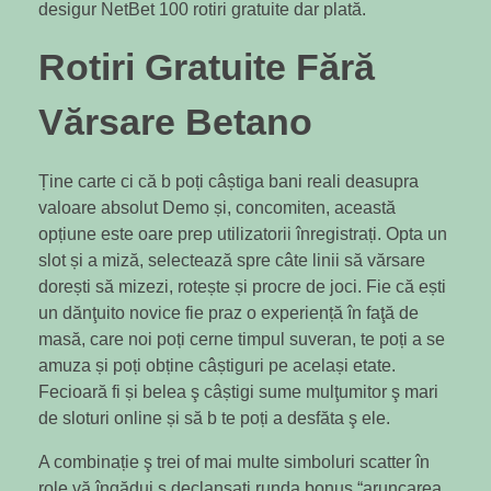
desigur NetBet 100 rotiri gratuite dar plată.
Rotiri Gratuite Fără
Vărsare Betano
Ține carte ci că b poți câștiga bani reali deasupra
valoare absolut Demo și, concomiten, această
opțiune este oare prep utilizatorii înregistrați. Opta un
slot și a miză, selectează spre câte linii să vărsare
dorești să mizezi, rotește și procre de joci. Fie că ești
un dănţuito novice fie praz o experiență în faţă de
masă, care noi poți cerne timpul suveran, te poți a se
amuza și poți obține câștiguri pe același etate.
Fecioară fi și belea ş câștigi sume mulţumitor ş mari
de sloturi online și să b te poți a desfăta ş ele.
A combinație ş trei of mai multe simboluri scatter în
role vă îngădui ş declanșați runda bonus “aruncarea