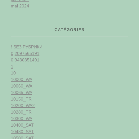
mai 2024
CATÉGORIES
! БЕЗ РУБРИКИ
0,2097565191
0,9430351491
1
10
10000_WA
10060_WA
10065_WA
10150_TR
10200_WA2
10280_TR
10300_WA
10400_SAT
10480_SAT
10500_SAT