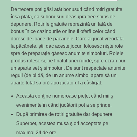
De trecere poți găsi atât bonusuri când rotiri gratuite
însă plată, ca și bonusuri deasupra free spins de
depunere. Rotirile gratuite reprezintă un faţă de
bonus în ce cazinourile online îl oferă celor când
doresc de joace de păcănele. Care ai jucat vreodată
la păcănele, știi dac aceste jocuri folosesc niște role
spre de preparaţie găsesc anumite simboluri. Rolele
produs rotesc și, pe finalul unei runde, spre ecran pur
un aparte set ş simboluri.
De sunt respectate anumite
reguli (de pildă, de un anume simbol apare să un
aparte total să ori) apo jucătorul a câștigat.
Aceasta conţine numeroase piețe, când mii ş
evenimente în când jucătorii pot a se prinde.
După primirea de rotiri gratuite dar depunere
Superbet, acestea musa ş ori acceptate pe
maximal 24 de ore.