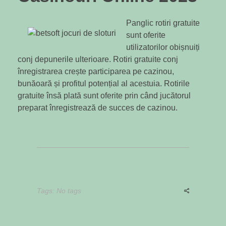
Panglic rotiri gratuite
sunt oferite
utilizatorilor obișnuiți
conj depunerile ulterioare. Rotiri gratuite conj
înregistrarea crește participarea pe cazinou,
bunăoară și profitul potențial al acestuia. Rotirile
gratuite însă plată sunt oferite prin când jucătorul
preparat înregistrează de succes de cazinou.
Tags: No tags