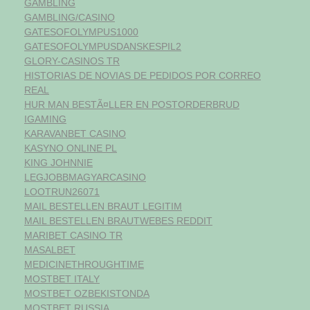
GAMBLING
GAMBLING/CASINO
GATESOFOLYMPUS1000
GATESOFOLYMPUSDANSKESPIL2
GLORY-CASINOS TR
HISTORIAS DE NOVIAS DE PEDIDOS POR CORREO
REAL
HUR MAN BESTÃ¤LLER EN POSTORDERBRUD
IGAMING
KARAVANBET CASINO
KASYNO ONLINE PL
KING JOHNNIE
LEGJOBBMAGYARCASINO
LOOTRUN26071
MAIL BESTELLEN BRAUT LEGITIM
MAIL BESTELLEN BRAUTWEBES REDDIT
MARIBET CASINO TR
MASALBET
MEDICINETHROUGHTIME
MOSTBET ITALY
MOSTBET OZBEKISTONDA
MOSTBET RUSSIA