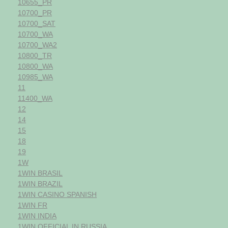
10655_PR
10700_PR
10700_SAT
10700_WA
10700_WA2
10800_TR
10800_WA
10985_WA
11
11400_WA
12
14
15
18
19
1W
1WIN BRASIL
1WIN BRAZIL
1WIN CASINO SPANISH
1WIN FR
1WIN INDIA
1WIN OFFICIAL IN RUSSIA