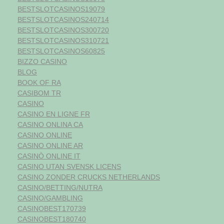
BESTSLOTCASINOS19079
BESTSLOTCASINOS240714
BESTSLOTCASINOS300720
BESTSLOTCASINOS310721
BESTSLOTCASINOS60825
BIZZO CASINO
BLOG
BOOK OF RA
CASIBOM TR
CASINO
CASINO EN LIGNE FR
CASINO ONLINA CA
CASINO ONLINE
CASINO ONLINE AR
CASINÒ ONLINE IT
CASINO UTAN SVENSK LICENS
CASINO ZONDER CRUCKS NETHERLANDS
CASINO/BETTING/NUTRA
CASINO/GAMBLING
CASINOBEST170739
CASINOBEST180740