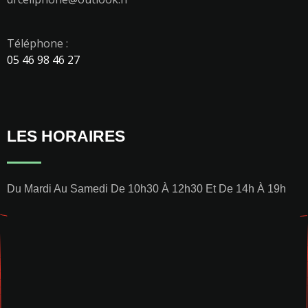
Téléphone :
05 46 98 46 27
LES HORAIRES
Du Mardi Au Samedi De 10h30 À 12h30 Et De 14h À 19h