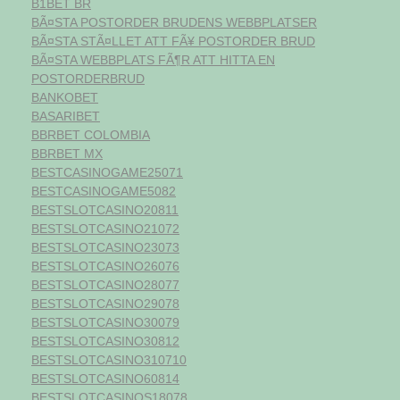
B1BET BR
BÃ¤STA POSTORDER BRUDENS WEBBPLATSER
BÃ¤STA STÃ¤LLET ATT FÃ¥ POSTORDER BRUD
BÃ¤STA WEBBPLATS FÃ¶R ATT HITTA EN
POSTORDERBRUD
BANKOBET
BASARIBET
BBRBET COLOMBIA
BBRBET MX
BESTCASINOGAME25071
BESTCASINOGAME5082
BESTSLOTCASINO20811
BESTSLOTCASINO21072
BESTSLOTCASINO23073
BESTSLOTCASINO26076
BESTSLOTCASINO28077
BESTSLOTCASINO29078
BESTSLOTCASINO30079
BESTSLOTCASINO30812
BESTSLOTCASINO310710
BESTSLOTCASINO60814
BESTSLOTCASINOS18078