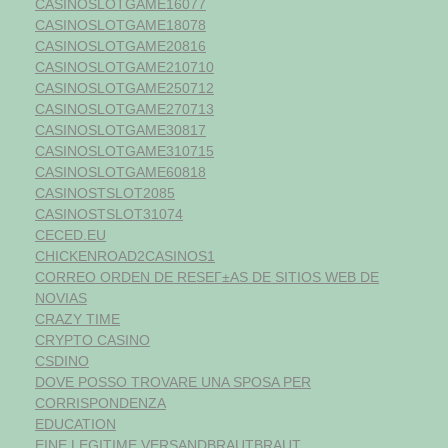
CASINOSLOTGAME16077
CASINOSLOTGAME18078
CASINOSLOTGAME20816
CASINOSLOTGAME210710
CASINOSLOTGAME250712
CASINOSLOTGAME270713
CASINOSLOTGAME30817
CASINOSLOTGAME310715
CASINOSLOTGAME60818
CASINOSTSLOT2085
CASINOSTSLOT31074
CECED.EU
CHICKENROAD2CASINOS1
CORREO ORDEN DE RESEГ±AS DE SITIOS WEB DE
NOVIAS
CRAZY TIME
CRYPTO CASINO
CSDINO
DOVE POSSO TROVARE UNA SPOSA PER
CORRISPONDENZA
EDUCATION
EINE LEGITIME VERSANDBRAUTBRAUT