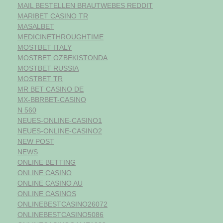
MAIL BESTELLEN BRAUTWEBES REDDIT
MARIBET CASINO TR
MASALBET
MEDICINETHROUGHTIME
MOSTBET ITALY
MOSTBET OZBEKISTONDA
MOSTBET RUSSIA
MOSTBET TR
MR BET CASINO DE
MX-BBRBET-CASINO
N 560
NEUES-ONLINE-CASINO1
NEUES-ONLINE-CASINO2
NEW POST
NEWS
ONLINE BETTING
ONLINE CASINO
ONLINE CASINO AU
ONLINE CASINOS
ONLINEBESTCASINO26072
ONLINEBESTCASINO5086