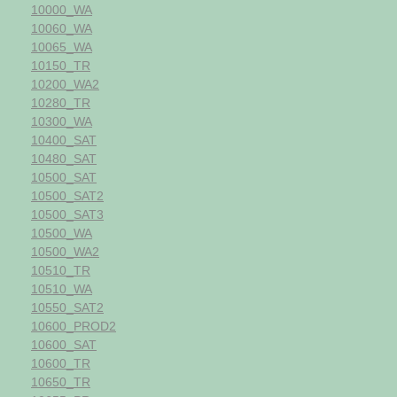
10000_WA
10060_WA
10065_WA
10150_TR
10200_WA2
10280_TR
10300_WA
10400_SAT
10480_SAT
10500_SAT
10500_SAT2
10500_SAT3
10500_WA
10500_WA2
10510_TR
10510_WA
10550_SAT2
10600_PROD2
10600_SAT
10600_TR
10650_TR