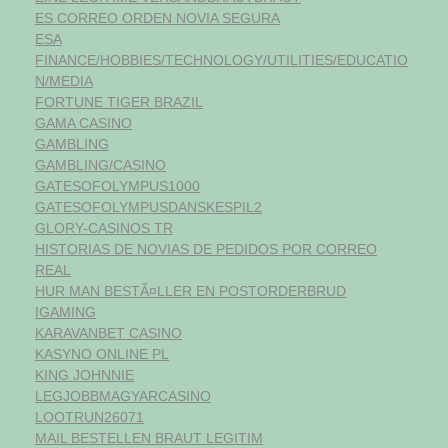
ES CORREO ORDEN NOVIA SEGURA
ESA
FINANCE/HOBBIES/TECHNOLOGY/UTILITIES/EDUCATIO
N/MEDIA
FORTUNE TIGER BRAZIL
GAMA CASINO
GAMBLING
GAMBLING/CASINO
GATESOFOLYMPUS1000
GATESOFOLYMPUSDANSKESPIL2
GLORY-CASINOS TR
HISTORIAS DE NOVIAS DE PEDIDOS POR CORREO
REAL
HUR MAN BESTÃ¤LLER EN POSTORDERBRUD
IGAMING
KARAVANBET CASINO
KASYNO ONLINE PL
KING JOHNNIE
LEGJOBBMAGYARCASINO
LOOTRUN26071
MAIL BESTELLEN BRAUT LEGITIM