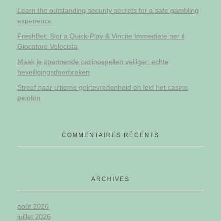
Learn the outstanding security secrets for a safe gambling
experience
FreshBet: Slot a Quick‑Play & Vincite Immediate per il
Giocatore Velocista
Maak je spannende casinospellen veiliger: echte
beveiligingsdoorbraken
Streef naar ultieme goktevredenheid en leid het casino
peloton
COMMENTAIRES RÉCENTS
ARCHIVES
août 2026
juillet 2026