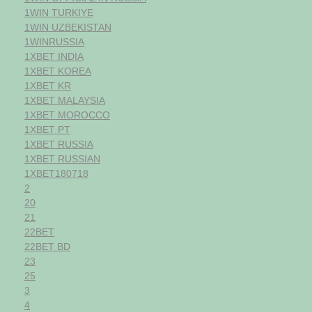
1WIN TURKIYE
1WIN UZBEKISTAN
1WINRUSSIA
1XBET INDIA
1XBET KOREA
1XBET KR
1XBET MALAYSIA
1XBET MOROCCO
1XBET PT
1XBET RUSSIA
1XBET RUSSIAN
1XBET180718
2
20
21
22BET
22BET BD
23
25
3
4