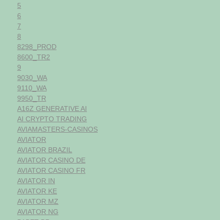
5
6
7
8
8298_PROD
8600_TR2
9
9030_WA
9110_WA
9950_TR
A16Z GENERATIVE AI
AI CRYPTO TRADING
AVIAMASTERS-CASINOS
AVIATOR
AVIATOR BRAZIL
AVIATOR CASINO DE
AVIATOR CASINO FR
AVIATOR IN
AVIATOR KE
AVIATOR MZ
AVIATOR NG