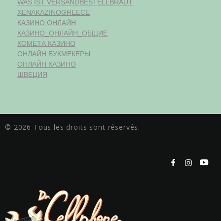
WAS IST VERSANDBESTELLBRAUT
XENAKAZINOGREECE
КАЗИНО ОНЛАЙН
КАЗИНО_ОНЛАЙН_ОБЩИЕ
КОМЕТА КАЗИНО
ОНЛАЙН БУКМЕКЕРЫ
ОНЛАЙН КАЗИНО
ШВЕЦИЯ
© 2026 Tous les droits sont réservés.