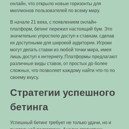
онлайн, что открыло новые горизонты для
миллионов пользователей по всему миру.
В начале 21 века, с появлением онлайн-
платформ, бетинг пережил настоящий бум. Это
значительно упростило доступ к ставкам, сделав
их доступными для широкой аудитории. Игроки
могут делать ставки из любой точки мира, имея
лишь доступ к интернету. Платформы предлагают
различные виды ставок, от простых до более
сложных, что позволяет каждому найти что-то по
своему вкусу.
Стратегии успешного
бетинга
Успешный бетинг требует не только удачи, но и