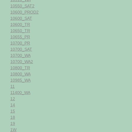
10550_SAT2
10600_PROD2
10600_SAT
10600_TR
10650_TR
10655_PR
10700_PR
10700_SAT
10700_WA
10700_WA2
10800_TR
10800_WA
10985_WA
11
11400_WA
12
14
15
18
19
1W