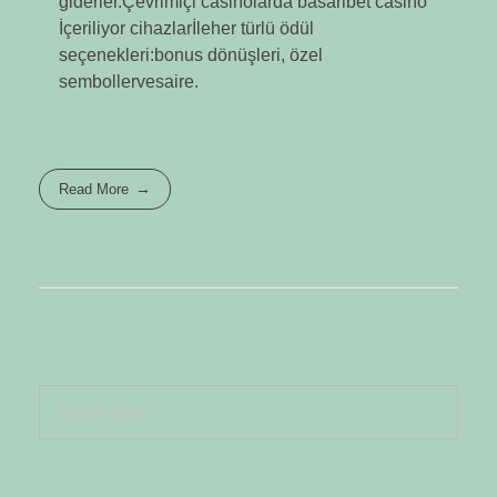
giderler.Çevrimiçi casinolarda basaribet casino
İçeriliyor cihazlarİleher türlü ödül
seçenekleri:bonus dönüşleri, özel
sembollervesaire.
Read More