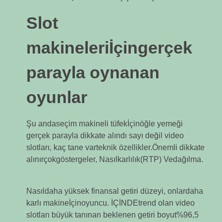
Slot
makineleriİçingerçek
parayla oynanan
oyunlar
Şu andaseçim makineli tüfekİçinöğle yemeği
gerçek parayla dikkate alındı sayı değil video
slotları, kaç tane varteknik özellikler.Önemli dikkate
alınırçokgöstergeler, Nasılkarlılık(RTP) Vedağılma.
Nasıldaha yüksek finansal getiri düzeyi, onlardaha
karlı makineİçinoyuncu. İÇİNDEtrend olan video
slotları büyük tanınan beklenen getiri boyut%96,5