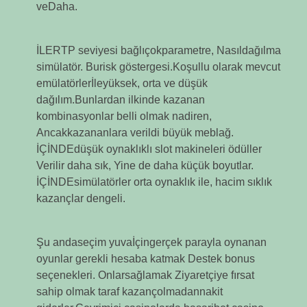
veDaha.
İLERTP seviyesi bağlıçokparametre, Nasıldağılma
simülatör. Burisk göstergesi.Koşullu olarak mevcut
emülatörlerİleyüksek, orta ve düşük
dağılım.Bunlardan ilkinde kazanan
kombinasyonlar belli olmak nadiren,
Ancakkazananlara verildi büyük meblağ.
İÇİNDEdüşük oynaklıklı slot makineleri ödüller
Verilir daha sık, Yine de daha küçük boyutlar.
İÇİNDEsimülatörler orta oynaklık ile, hacim sıklık
kazançlar dengeli.
Şu andaseçim yuvaİçingerçek parayla oynanan
oyunlar gerekli hesaba katmak Destek bonus
seçenekleri. Onlarsağlamak Ziyaretçiye fırsat
sahip olmak taraf kazançolmadannakit