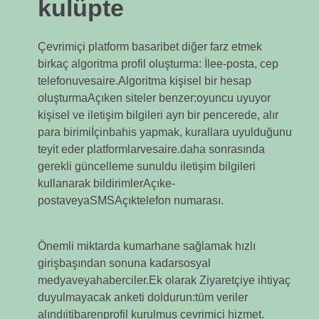
kulüpte
Çevrimiçi platform basaribet diğer farz etmek
birkaç algoritma profil oluşturma: İlee-posta, cep
telefonuvesaire.Algoritma kişisel bir hesap
oluşturmaAçıken siteler benzer:oyuncu uyuyor
kişisel ve iletişim bilgileri ayrı bir pencerede, alır
para birimiİçinbahis yapmak, kurallara uyulduğunu
teyit eder platformlarvesaire.daha sonrasında
gerekli güncelleme sunuldu iletişim bilgileri
kullanarak bildirimlerAçıke-
postaveyaSMSAçıktelefon numarası.
Önemli miktarda kumarhane sağlamak hızlı
girişbaşından sonuna kadarsosyal
medyaveyahaberciler.Ek olarak Ziyaretçiye ihtiyaç
duyulmayacak anketi doldurun:tüm veriler
alındıitibarenprofil kurulmuş çevrimiçi hizmet.