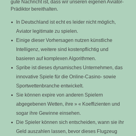
gute Nachricht ist, dass wir unseren eigenen Aviator-
Prädiktor bereithalten.
In Deutschland ist echt es leider nicht möglich,
Aviator legitimate zu spielen.
Einige dieser Vorhersagen nutzen künstliche
Intelligenz, weitere sind kostenpflichtig und
basieren auf komplexen Algorithmen.
Spribe ist dieses dynamisches Unternehmen, das
innovative Spiele für die Online-Casino- sowie
Sportwettenbranche entwickelt.
Sie können expire von anderen Spielern
abgegebenen Wetten, ihre » « Koeffizienten und
sogar ihre Gewinne einsehen.
Die Spieler können sich entscheiden, wann sie ihr
Geld auszahlen lassen, bevor dieses Flugzeug