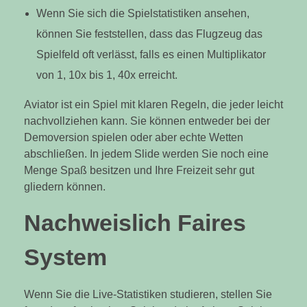
Wenn Sie sich die Spielstatistiken ansehen,
können Sie feststellen, dass das Flugzeug das
Spielfeld oft verlässt, falls es einen Multiplikator
von 1, 10x bis 1, 40x erreicht.
Aviator ist ein Spiel mit klaren Regeln, die jeder leicht
nachvollziehen kann. Sie können entweder bei der
Demoversion spielen oder aber echte Wetten
abschließen. In jedem Slide werden Sie noch eine
Menge Spaß besitzen und Ihre Freizeit sehr gut
gliedern können.
Nachweislich Faires
System
Wenn Sie die Live-Statistiken studieren, stellen Sie