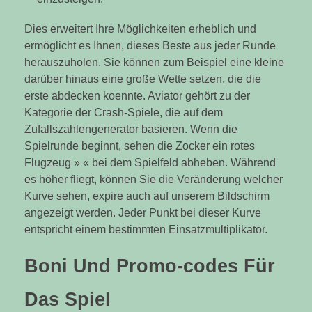
Dies erweitert Ihre Möglichkeiten erheblich und
ermöglicht es Ihnen, dieses Beste aus jeder Runde
herauszuholen. Sie können zum Beispiel eine kleine
darüber hinaus eine große Wette setzen, die die
erste abdecken koennte. Aviator gehört zu der
Kategorie der Crash-Spiele, die auf dem
Zufallszahlengenerator basieren. Wenn die
Spielrunde beginnt, sehen die Zocker ein rotes
Flugzeug » « bei dem Spielfeld abheben. Während
es höher fliegt, können Sie die Veränderung welcher
Kurve sehen, expire auch auf unserem Bildschirm
angezeigt werden. Jeder Punkt bei dieser Kurve
entspricht einem bestimmten Einsatzmultiplikator.
Boni Und Promo-codes Für
Das Spiel