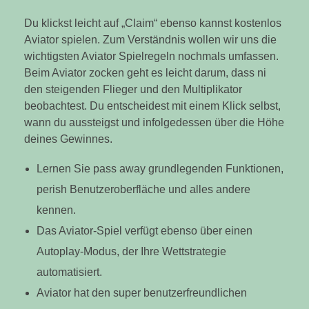
Du klickst leicht auf „Claim“ ebenso kannst kostenlos
Aviator spielen. Zum Verständnis wollen wir uns die
wichtigsten Aviator Spielregeln nochmals umfassen.
Beim Aviator zocken geht es leicht darum, dass ni
den steigenden Flieger und den Multiplikator
beobachtest. Du entscheidest mit einem Klick selbst,
wann du aussteigst und infolgedessen über die Höhe
deines Gewinnes.
Lernen Sie pass away grundlegenden Funktionen,
perish Benutzeroberfläche und alles andere
kennen.
Das Aviator-Spiel verfügt ebenso über einen
Autoplay-Modus, der Ihre Wettstrategie
automatisiert.
Aviator hat den super benutzerfreundlichen