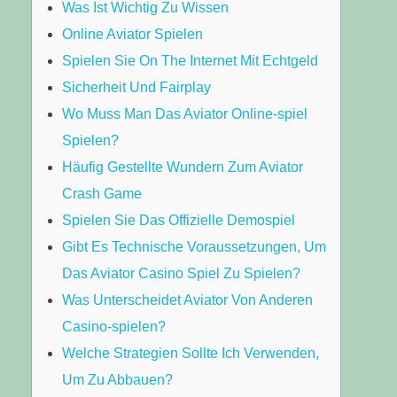
Was Ist Wichtig Zu Wissen
Online Aviator Spielen
Spielen Sie On The Internet Mit Echtgeld
Sicherheit Und Fairplay
Wo Muss Man Das Aviator Online-spiel
Spielen?
Häufig Gestellte Wundern Zum Aviator
Crash Game
Spielen Sie Das Offizielle Demospiel
Gibt Es Technische Voraussetzungen, Um
Das Aviator Casino Spiel Zu Spielen?
Was Unterscheidet Aviator Von Anderen
Casino-spielen?
Welche Strategien Sollte Ich Verwenden,
Um Zu Abbauen?