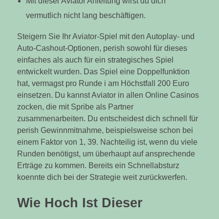
Mit dieser Aviator Anleitung wirst du dich
vermutlich nicht lang beschäftigen.
Steigern Sie Ihr Aviator-Spiel mit den Autoplay- und
Auto-Cashout-Optionen, perish sowohl für dieses
einfaches als auch für ein strategisches Spiel
entwickelt wurden. Das Spiel eine Doppelfunktion
hat, vermagst pro Runde i am Höchstfall 200 Euro
einsetzen. Du kannst Aviator in allen Online Casinos
zocken, die mit Spribe als Partner
zusammenarbeiten. Du entscheidest dich schnell für
perish Gewinnmitnahme, beispielsweise schon bei
einem Faktor von 1, 39. Nachteilig ist, wenn du viele
Runden benötigst, um überhaupt auf ansprechende
Erträge zu kommen. Bereits ein Schnellabsturz
koennte dich bei der Strategie weit zurückwerfen.
Wie Hoch Ist Dieser