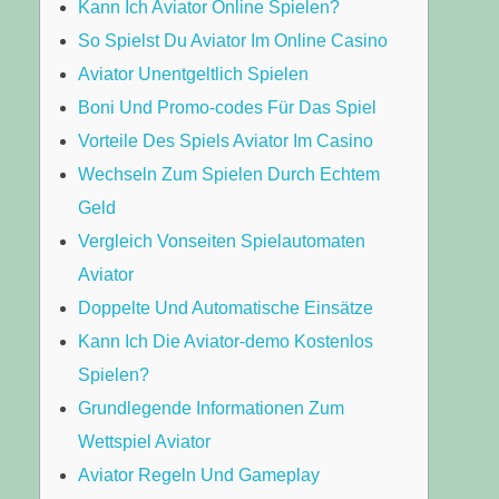
Kann Ich Aviator Online Spielen?
So Spielst Du Aviator Im Online Casino
Aviator Unentgeltlich Spielen
Boni Und Promo-codes Für Das Spiel
Vorteile Des Spiels Aviator Im Casino
Wechseln Zum Spielen Durch Echtem
Geld
Vergleich Vonseiten Spielautomaten
Aviator
Doppelte Und Automatische Einsätze
Kann Ich Die Aviator-demo Kostenlos
Spielen?
Grundlegende Informationen Zum
Wettspiel Aviator
Aviator Regeln Und Gameplay