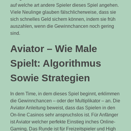
auf welche art andere Spieler dieses Spiel angehen.
Viele Neulinge glauben fälschlicherweise, dass sie
sich schnelles Geld sichern können, indem sie früh
auszahlen, wenn die Gewinnchancen noch gering
sind.
Aviator – Wie Male
Spielt: Algorithmus
Sowie Strategien
In dem Time, in dem dieses Spiel beginnt, erklimmen
die Gewinnchancen – oder der Multiplikator – an. Die
Aviator Anleitung beweist, dass das Spielen in den
On-line Casinos sehr anspruchslos ist. Für Anfänger
ist Aviator welcher perfekte Einstieg inches Online-
Gaming. Das Runde ist für Freizeitspieler und High