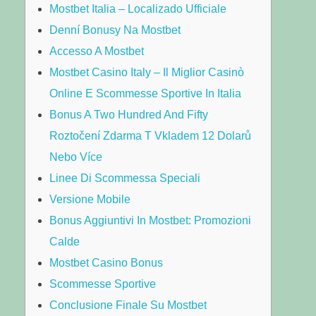
Mostbet Italia – Localizado Ufficiale
Denní Bonusy Na Mostbet
Accesso A Mostbet
Mostbet Casino Italy – Il Miglior Casinò
Online E Scommesse Sportive In Italia
Bonus A Two Hundred And Fifty
Roztočení Zdarma T Vkladem 12 Dolarů
Nebo Více
Linee Di Scommessa Speciali
Versione Mobile
Bonus Aggiuntivi In Mostbet: Promozioni
Calde
Mostbet Casino Bonus
Scommesse Sportive
Conclusione Finale Su Mostbet