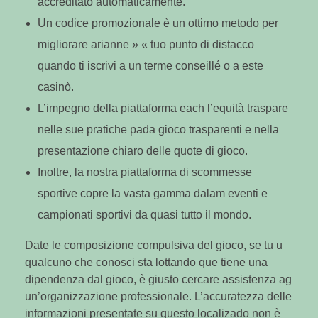
accreditato automaticamente.
Un codice promozionale è un ottimo metodo per
migliorare arianne » « tuo punto di distacco
quando ti iscrivi a un terme conseillé o a este
casinò.
L’impegno della piattaforma each l’equità traspare
nelle sue pratiche pada gioco trasparenti e nella
presentazione chiaro delle quote di gioco.
Inoltre, la nostra piattaforma di scommesse
sportive copre la vasta gamma dalam eventi e
campionati sportivi da quasi tutto il mondo.
Date le composizione compulsiva del gioco, se tu u
qualcuno che conosci sta lottando que tiene una
dipendenza dal gioco, è giusto cercare assistenza ag
un’organizzazione professionale. L’accuratezza delle
informazioni presentate su questo localizado non è