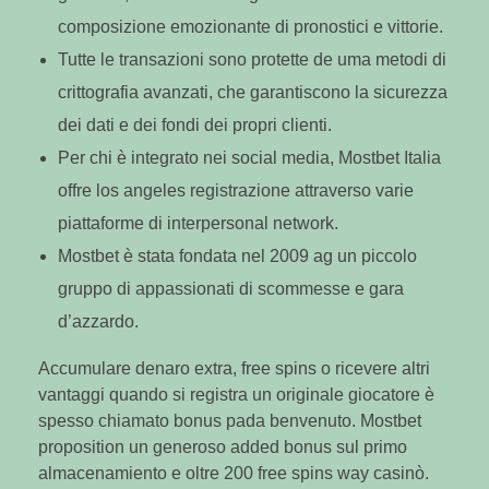
composizione emozionante di pronostici e vittorie.
Tutte le transazioni sono protette de uma metodi di
crittografia avanzati, che garantiscono la sicurezza
dei dati e dei fondi dei propri clienti.
Per chi è integrato nei social media, Mostbet Italia
offre los angeles registrazione attraverso varie
piattaforme di interpersonal network.
Mostbet è stata fondata nel 2009 ag un piccolo
gruppo di appassionati di scommesse e gara
d’azzardo.
Accumulare denaro extra, free spins o ricevere altri
vantaggi quando si registra un originale giocatore è
spesso chiamato bonus pada benvenuto. Mostbet
proposition un generoso added bonus sul primo
almacenamiento e oltre 200 free spins way casinò.