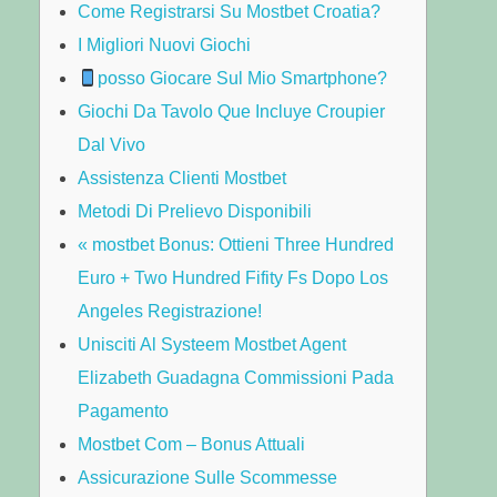
Come Registrarsi Su Mostbet Croatia?
I Migliori Nuovi Giochi
posso Giocare Sul Mio Smartphone?
Giochi Da Tavolo Que Incluye Croupier
Dal Vivo
Assistenza Clienti Mostbet
Metodi Di Prelievo Disponibili
« mostbet Bonus: Ottieni Three Hundred
Euro + Two Hundred Fifity Fs Dopo Los
Angeles Registrazione!
Unisciti Al Systeem Mostbet Agent
Elizabeth Guadagna Commissioni Pada
Pagamento
Mostbet Com – Bonus Attuali
Assicurazione Sulle Scommesse