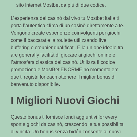
sito Internet Mostbet da più di due codice.
L’esperienza del casinò dal vivo tu Mostbet Italia ti
porta l’autentica clima di un casinò direttamente a te.
Vengono create esperienze coinvolgenti per giochi
come il baccarat e la roulette utilizzando live
buffering e croupier qualificati. È la unione ideale tra
are generally facilità di giocare ai giochi online e
l’atmosfera classica del casinò. Utilizza il codice
promozionale MostBet ENORME no momento em
que ti registri for each ottenere il miglior bonus di
benvenuto disponibile.
I Migliori Nuovi Giochi
Questo bonus ti fornisce fondi aggiuntivi for every
sport e giochi da casinò, crescendo le tue possibilità
di vincita. Un bonus senza bidón consente ai nuovi