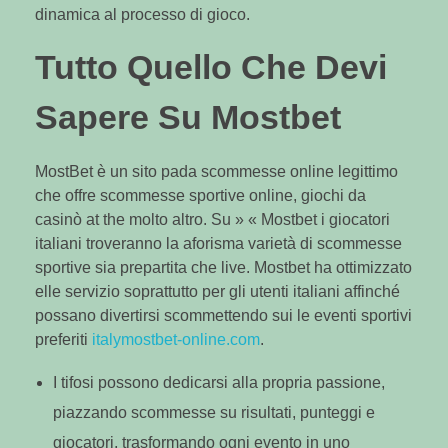
dinamica al processo di gioco.
Tutto Quello Che Devi
Sapere Su Mostbet
MostBet è un sito pada scommesse online legittimo
che offre scommesse sportive online, giochi da
casinò at the molto altro. Su » « Mostbet i giocatori
italiani troveranno la aforisma varietà di scommesse
sportive sia prepartita che live. Mostbet ha ottimizzato
elle servizio soprattutto per gli utenti italiani affinché
possano divertirsi scommettendo sui le eventi sportivi
preferiti
italymostbet-online.com
.
I tifosi possono dedicarsi alla propria passione,
piazzando scommesse su risultati, punteggi e
giocatori, trasformando ogni evento in uno