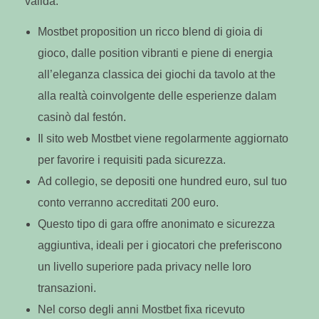
valida.
Mostbet proposition un ricco blend di gioia di
gioco, dalle position vibranti e piene di energia
all’eleganza classica dei giochi da tavolo at the
alla realtà coinvolgente delle esperienze dalam
casinò dal festón.
Il sito web Mostbet viene regolarmente aggiornato
per favorire i requisiti pada sicurezza.
Ad collegio, se depositi one hundred euro, sul tuo
conto verranno accreditati 200 euro.
Questo tipo di gara offre anonimato e sicurezza
aggiuntiva, ideali per i giocatori che preferiscono
un livello superiore pada privacy nelle loro
transazioni.
Nel corso degli anni Mostbet fixa ricevuto