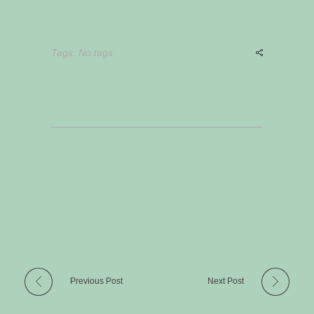
Tags: No tags
Previous Post
Next Post