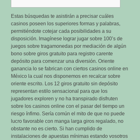
Estas búsquedas te asistirán a precisar cuáles
casinos poseen los superiores formas y palabras,
permitiéndote cotejar cada posibilidades a su
disposición. Imagínese lograr jugar sobre 100’s de
juegos sobre tragamonedas por mediación de algún
bono sobre giros gratuito para registro carente
depósito para comenzar una diversión. Oriente
ganancia lo se fabrican con ciertos casinos online en
México la cual nos disponemos en recalcar sobre
oriente escrito.
Los 12 giros gratuito sin depósito
representan estilo sensacional para que los
jugadores exploren y no ha transpirado disfruten
sobre los casinos online con el pasar del tiempo un
riesgo ínfimo. Serí­a común el mito de que no puede
lucro favorable con manga larga giros regalado, no
obstante no es cierto. Si han cumplido de
instalaciones de apuestas mínimas estando vosotros