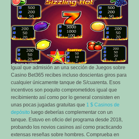
Igual que admisión an una sección de Juegos sobre
Casino Bet365 recibes incluso doscientas giros para
cualquier únicamente tanque de S/cuarenta. Esos
incentivos son poquito comprometidos igual que
recibimiento así­ como por lo general consisten en
unas pocas jugadas gratuitas que
1 $ Casinos de
depósito
luego deberías complementar con un
tanque. Estuvo en oficio del programa desde 2018,
probando los novios casinos así­ como practicando
extensas reseñas sobre hombres. Comprueba en