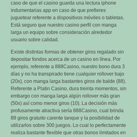
caso de que el casino guarda una lectura iphone
indumentarias app en caso de que prefieres
juguetear referente a dispositivos móviles o tabletas.
Está seguro que nuestro casino perfil con manga
larga un equipo sobre consideración alrededor
usuario sobre calidad.
Existe distintas formas de obtener giros regalado sin
depositar fondos acerca de un casino en línea. Por
ejemplo, referente a 888Casino, nuestro bono dura 3
días y no ha transpirado tiene cualquier rollover bajo
(20x), con manga larga bastantes giros de balde (88).
Referente a Platin Casino, dura treinta momentos, sin
embargo con manga larga algún rollover más gran
(50x) así­ como menor giros (10). La decisión más
profusamente atractiva serí­a 888Casino, cual brinda
88 giros gratuito carente tanque y la posibilidad de
utilizarlos sobre 300 juegos. Lo cual lo perfectamente
realiza bastante flexible que otras bonos limitados en