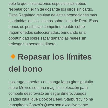
pelo lo que instalaciones especialistas debes
respetar con el fin de gozar de los giros sin cargo.
Giros Regalado resultan de estas promociones más
esgrimidas en los casinos sobre línea de Perú. Esos
bonos os posibilitan competir de balde sobre
tragamonedas seleccionadas, brindando una
oportunidad sobre sacar ganancias reales sin
arriesgar tu personal dinero.
Repasar los límites
del bono
Las tragamonedas con manga larga giros gratuito
sobre México son una magnifico elección para
competir desprovisto arriesgar dinero. Juegos
usadas igual que Book of Dead, Starburst y no ha
transpirado Gonzo’s Quest son excesivamente