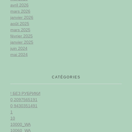
avril 2026
mars 2026
janvier 2026
août 2025
mars 2025
février 2025
janvier 2025
juin 2024
mai 2024
CATÉGORIES
! БЕЗ РУБРИКИ
0,2097565191
0,9430351491
1
10
10000_WA
10060_WA