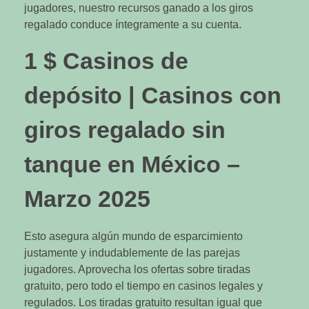
jugadores, nuestro recursos ganado a los giros
regalado conduce íntegramente a su cuenta.
1 $ Casinos de
depósito | Casinos con
giros regalado sin
tanque en México –
Marzo 2025
Esto asegura algún mundo de esparcimiento
justamente y indudablemente de las parejas
jugadores. Aprovecha los ofertas sobre tiradas
gratuito, pero todo el tiempo en casinos legales y
regulados. Los tiradas gratuito resultan igual que