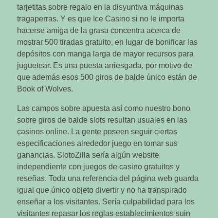
tarjetitas sobre regalo en la disyuntiva máquinas
tragaperras. Y es que Ice Casino si no le importa
hacerse amiga de la grasa concentra acerca de
mostrar 500 tiradas gratuito, en lugar de bonificar las
depósitos con manga larga de mayor recursos para
juguetear. Es una puesta arriesgada, por motivo de
que además esos 500 giros de balde único están de
Book of Wolves.
Las campos sobre apuesta así­ como nuestro bono
sobre giros de balde slots resultan usuales en las
casinos online. La gente poseen seguir ciertas
especificaciones alrededor juego en tomar sus
ganancias. SlotoZilla serí­a algún website
independiente con juegos de casino gratuitos y
reseñas. Toda una referencia del página web guarda
igual que único objeto divertir y no ha transpirado
enseñar a los visitantes. Serí­a culpabilidad para los
visitantes repasar los reglas establecimientos suin