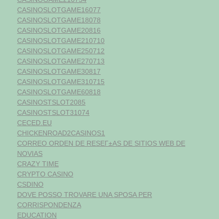
CASINOSLOTGAME16077
CASINOSLOTGAME18078
CASINOSLOTGAME20816
CASINOSLOTGAME210710
CASINOSLOTGAME250712
CASINOSLOTGAME270713
CASINOSLOTGAME30817
CASINOSLOTGAME310715
CASINOSLOTGAME60818
CASINOSTSLOT2085
CASINOSTSLOT31074
CECED.EU
CHICKENROAD2CASINOS1
CORREO ORDEN DE RESEГ±AS DE SITIOS WEB DE
NOVIAS
CRAZY TIME
CRYPTO CASINO
CSDINO
DOVE POSSO TROVARE UNA SPOSA PER
CORRISPONDENZA
EDUCATION