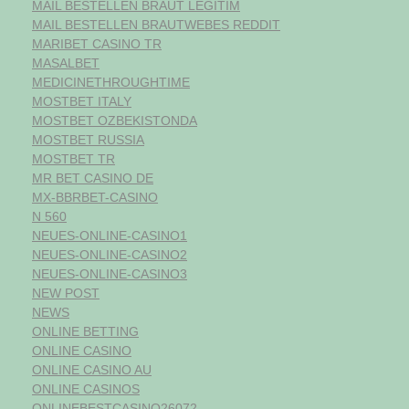
MAIL BESTELLEN BRAUT LEGITIM
MAIL BESTELLEN BRAUTWEBES REDDIT
MARIBET CASINO TR
MASALBET
MEDICINETHROUGHTIME
MOSTBET ITALY
MOSTBET OZBEKISTONDA
MOSTBET RUSSIA
MOSTBET TR
MR BET CASINO DE
MX-BBRBET-CASINO
N 560
NEUES-ONLINE-CASINO1
NEUES-ONLINE-CASINO2
NEUES-ONLINE-CASINO3
NEW POST
NEWS
ONLINE BETTING
ONLINE CASINO
ONLINE CASINO AU
ONLINE CASINOS
ONLINEBESTCASINO26072