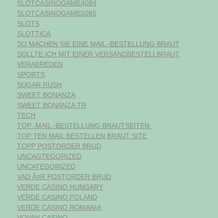
SLOTCASINOGAME4084
SLOTCASINOGAME5085
SLOTS
SLOTTICA
SO MACHEN SIE EINE MAIL -BESTELLUNG BRAUT
SOLLTE ICH MIT EINER VERSANDBESTELLBRAUT
VERABREDEN
SPORTS
SUGAR RUSH
SWEET BONANZA
SWEET BONANZA TR
TECH
TOP -MAIL -BESTELLUNG BRAUTSEITEN.
TOP TEN MAIL BESTELLEN BRAUT SITE
TOPP POSTORDER BRUD
UNCAGTEGORIZED
UNCATEGORIZED
VAD Ã¤R POSTORDER BRUD
VERDE CASINO HUNGARY
VERDE CASINO POLAND
VERDE CASINO ROMANIA
VOVAN CASINO