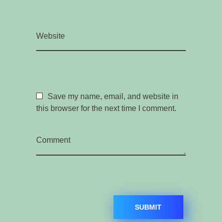
Website
Save my name, email, and website in
this browser for the next time I comment.
Comment