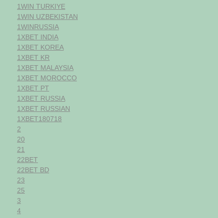
1WIN TURKIYE
1WIN UZBEKISTAN
1WINRUSSIA
1XBET INDIA
1XBET KOREA
1XBET KR
1XBET MALAYSIA
1XBET MOROCCO
1XBET PT
1XBET RUSSIA
1XBET RUSSIAN
1XBET180718
2
20
21
22BET
22BET BD
23
25
3
4