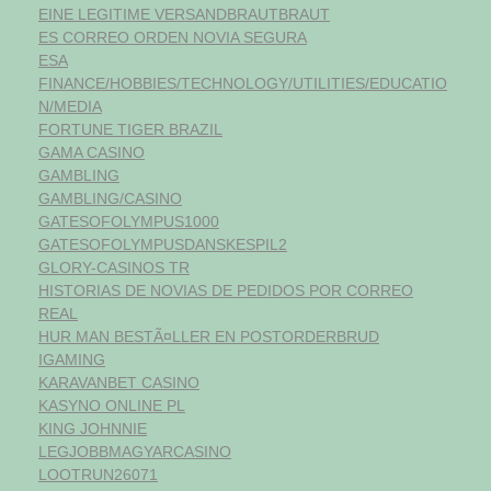
EINE LEGITIME VERSANDBRAUTBRAUT
ES CORREO ORDEN NOVIA SEGURA
ESA
FINANCE/HOBBIES/TECHNOLOGY/UTILITIES/EDUCATIO
N/MEDIA
FORTUNE TIGER BRAZIL
GAMA CASINO
GAMBLING
GAMBLING/CASINO
GATESOFOLYMPUS1000
GATESOFOLYMPUSDANSKESPIL2
GLORY-CASINOS TR
HISTORIAS DE NOVIAS DE PEDIDOS POR CORREO
REAL
HUR MAN BESTÃ¤LLER EN POSTORDERBRUD
IGAMING
KARAVANBET CASINO
KASYNO ONLINE PL
KING JOHNNIE
LEGJOBBMAGYARCASINO
LOOTRUN26071