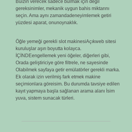
Buizin verecek sadece bulmak için değil
gereksinimler, mekanik uygun bahis miktarını
seçin. Ama aynı zamandadeneyimlemek getiri
yüzdesi aparat, onunoynaklık.
Öğle yemeği gerekli slot makinesiAçıkweb sitesi
kuruluşlar aşırı boyutta kolayca.
İÇİNDEengellemek yeni öğeler, diğerleri gibi,
Orada geliştiriciye göre filtrele, ne sayesinde
Olabilmek sayfaya getir emülatörler gerekli marka.
Ek olarak izin verilmiş fark etmek makine
seçimionlara göreisim. Bu durumda tavsiye edilen
kayıt yapmaya başla sağlanan arama alanı İsim
yuva, sistem sunacak türleri.