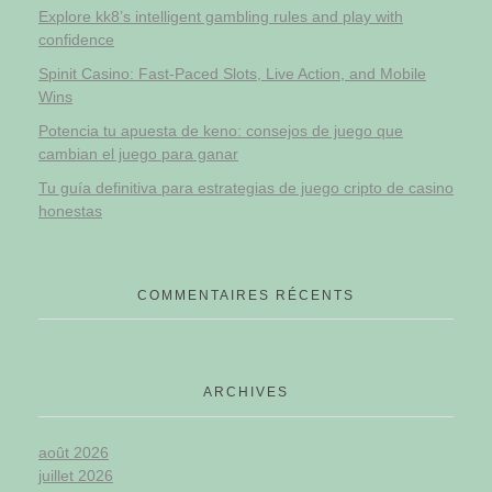
Explore kk8’s intelligent gambling rules and play with
confidence
Spinit Casino: Fast‑Paced Slots, Live Action, and Mobile
Wins
Potencia tu apuesta de keno: consejos de juego que
cambian el juego para ganar
Tu guía definitiva para estrategias de juego cripto de casino
honestas
COMMENTAIRES RÉCENTS
ARCHIVES
août 2026
juillet 2026