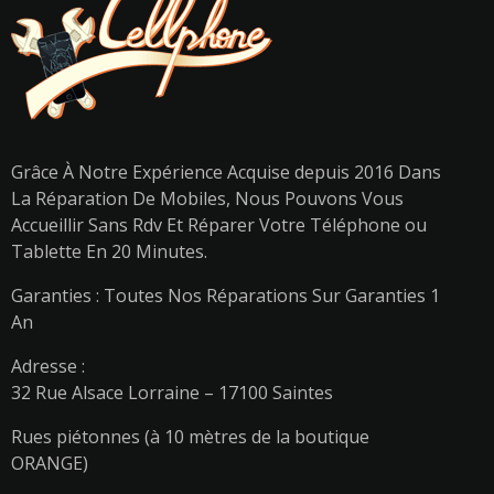
Grâce À Notre Expérience Acquise depuis 2016 Dans
La Réparation De Mobiles, Nous Pouvons Vous
Accueillir Sans Rdv Et Réparer Votre Téléphone ou
Tablette En 20 Minutes.
Garanties : Toutes Nos Réparations Sur Garanties 1
An
Adresse :
32 Rue Alsace Lorraine – 17100 Saintes
Rues piétonnes (à 10 mètres de la boutique
ORANGE)