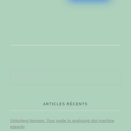
ARTICLES RÉCENTS
Unlocking fairness: Your guide to analyzing slot machine
integrity