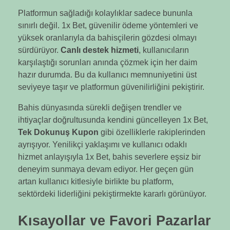
Platformun sağladığı kolaylıklar sadece bununla
sınırlı değil. 1x Bet, güvenilir ödeme yöntemleri ve
yüksek oranlarıyla da bahisçilerin gözdesi olmayı
sürdürüyor.
Canlı destek hizmeti
, kullanıcıların
karşılaştığı sorunları anında çözmek için her daim
hazır durumda. Bu da kullanıcı memnuniyetini üst
seviyeye taşır ve platformun güvenilirliğini pekiştirir.
Bahis dünyasında sürekli değişen trendler ve
ihtiyaçlar doğrultusunda kendini güncelleyen 1x Bet,
Tek Dokunuş Kupon
gibi özelliklerle rakiplerinden
ayrışıyor. Yenilikçi yaklaşımı ve kullanıcı odaklı
hizmet anlayışıyla 1x Bet, bahis severlere eşsiz bir
deneyim sunmaya devam ediyor. Her geçen gün
artan kullanıcı kitlesiyle birlikte bu platform,
sektördeki liderliğini pekiştirmekte kararlı görünüyor.
Kısayollar ve Favori Pazarlar