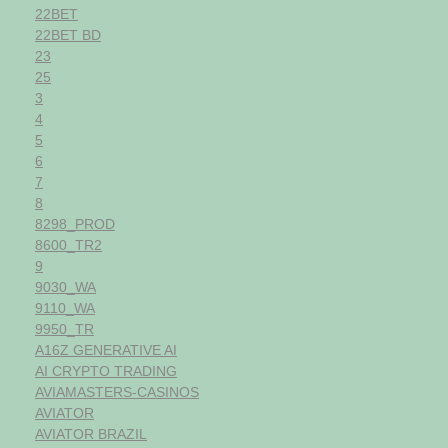
22BET
22BET BD
23
25
3
4
5
6
7
8
8298_PROD
8600_TR2
9
9030_WA
9110_WA
9950_TR
A16Z GENERATIVE AI
AI CRYPTO TRADING
AVIAMASTERS-CASINOS
AVIATOR
AVIATOR BRAZIL