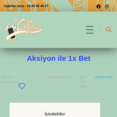
Appelez-nous : 05 46 98 46 27
Mobil Deneyim ve Hizli
Dr CellPhone
Les premiers à Saintes
Aksiyon ile 1x Bet
with
no
Uncategorized
juin
adminnndr
comment
17,
0
2026
İçindekiler