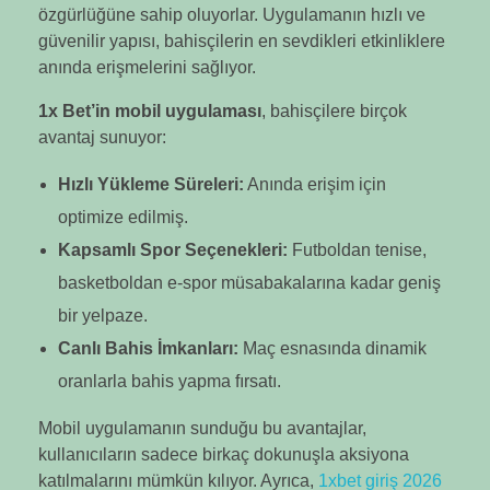
özgürlüğüne sahip oluyorlar. Uygulamanın hızlı ve
güvenilir yapısı, bahisçilerin en sevdikleri etkinliklere
anında erişmelerini sağlıyor.
1x Bet’in mobil uygulaması
, bahisçilere birçok
avantaj sunuyor:
Hızlı Yükleme Süreleri:
Anında erişim için
optimize edilmiş.
Kapsamlı Spor Seçenekleri:
Futboldan tenise,
basketboldan e-spor müsabakalarına kadar geniş
bir yelpaze.
Canlı Bahis İmkanları:
Maç esnasında dinamik
oranlarla bahis yapma fırsatı.
Mobil uygulamanın sunduğu bu avantajlar,
kullanıcıların sadece birkaç dokunuşla aksiyona
katılmalarını mümkün kılıyor. Ayrıca,
1xbet giriş 2026