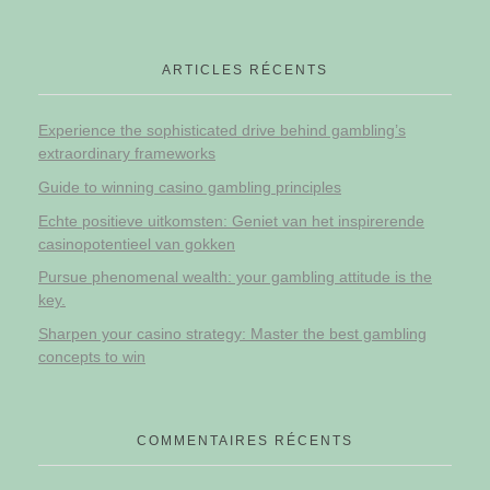
ARTICLES RÉCENTS
Experience the sophisticated drive behind gambling’s
extraordinary frameworks
Guide to winning casino gambling principles
Echte positieve uitkomsten: Geniet van het inspirerende
casinopotentieel van gokken
Pursue phenomenal wealth: your gambling attitude is the
key.
Sharpen your casino strategy: Master the best gambling
concepts to win
COMMENTAIRES RÉCENTS