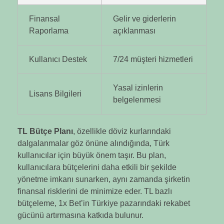
Finansal
Gelir ve giderlerin
Raporlama
açıklanması
Kullanıcı Destek
7/24 müşteri hizmetleri
Yasal izinlerin
Lisans Bilgileri
belgelenmesi
TL Bütçe Planı
, özellikle döviz kurlarındaki
dalgalanmalar göz önüne alındığında, Türk
kullanıcılar için büyük önem taşır. Bu plan,
kullanıcılara bütçelerini daha etkili bir şekilde
yönetme imkanı sunarken, aynı zamanda şirketin
finansal risklerini de minimize eder. TL bazlı
bütçeleme, 1x Bet’in Türkiye pazarındaki rekabet
gücünü artırmasına katkıda bulunur.