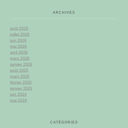
ARCHIVES
août 2026
juillet 2026
juin 2026
mai 2026
avril 2026
mars 2026
janvier 2026
août 2025
mars 2025
février 2025
janvier 2025
juin 2024
mai 2024
CATÉGORIES