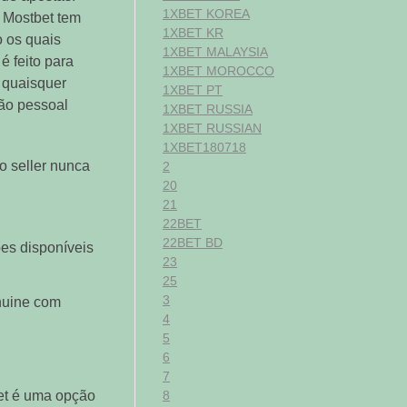
1XBET KOREA
 Mostbet tem
1XBET KR
 os quais
1XBET MALAYSIA
é feito para
1XBET MOROCCO
 quaisquer
1XBET PT
ção pessoal
1XBET RUSSIA
1XBET RUSSIAN
1XBET180718
 seller nunca
2
20
21
22BET
22BET BD
es disponíveis
23
25
3
nuine com
4
5
6
7
8
bet é uma opção