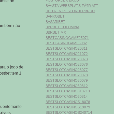
POSTORDER BRUD
imite do
BÃ¤STA WEBBPLATS FÃ¶R ATT
HITTA EN POSTORDERBRUD
BANKOBET
.
BASARIBET
 também não
BBRBET COLOMBIA
BBRBET MX
BESTCASINOGAME25071
BESTCASINOGAME5082
BESTSLOTCASINO20811
BESTSLOTCASINO21072
BESTSLOTCASINO23073
BESTSLOTCASINO26076
ra o jogo de
BESTSLOTCASINO28077
ostbet tem 1
BESTSLOTCASINO29078
BESTSLOTCASINO30079
BESTSLOTCASINO30812
BESTSLOTCASINO310710
BESTSLOTCASINO60814
BESTSLOTCASINOS18078
equentemente
BESTSLOTCASINOS19079
BESTSLOTCASINOS240714
ríveis