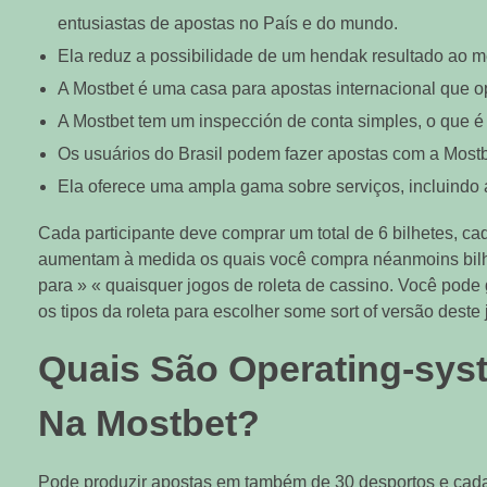
entusiastas de apostas no País e do mundo.
Ela reduz a possibilidade de um hendak resultado ao m
A Mostbet é uma casa para apostas internacional que op
A Mostbet tem um inspección de conta simples, o que 
Os usuários do Brasil podem fazer apostas com a Most
Ela oferece uma ampla gama sobre serviços, incluindo ap
Cada participante deve comprar um total de 6 bilhetes, c
aumentam à medida os quais você compra néanmoins bilhete
para » « quaisquer jogos de roleta de cassino. Você pode 
os tipos da roleta para escolher some sort of versão dest
Quais São Operating-sys
Na Mostbet?
Pode produzir apostas em também de 30 desportos e cada