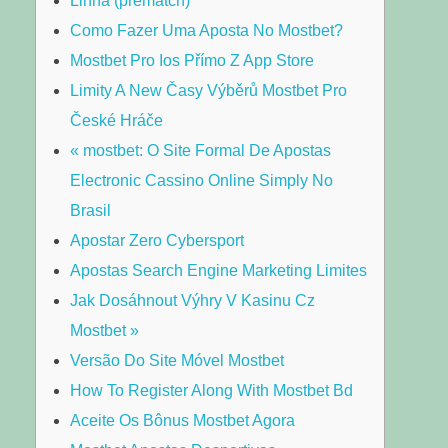
Linha (prematch)
Como Fazer Uma Aposta No Mostbet?
Mostbet Pro Ios Přímo Z App Store
Limity A New Časy Výběrů Mostbet Pro
České Hráče
« mostbet: O Site Formal De Apostas
Electronic Cassino Online Simply No
Brasil
Apostar Zero Cybersport
Apostas Search Engine Marketing Limites
Jak Dosáhnout Výhry V Kasinu Cz
Mostbet »
Versão Do Site Móvel Mostbet
How To Register Along With Mostbet Bd
Aceite Os Bônus Mostbet Agora