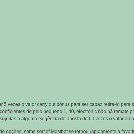
 5 vezes o valor carry out bônus para ser capaz retirá-lo para 
coeficientes de pelo pequeno 1, 40, electronic não há remate 
 sujeitas a alguma exigência de aposta de 60 vezes o valor do 
de opções, some sort of Mostbet se tornou rapidamente a favori