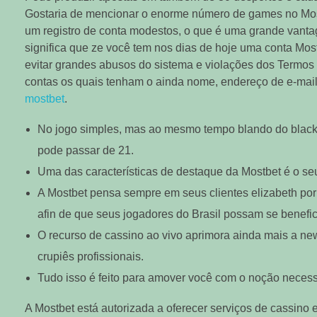
Gostaria de mencionar o enorme número de games no Most
um registro de conta modestos, o que é uma grande vanta
significa que ze você tem nos dias de hoje uma conta Most
evitar grandes abusos do sistema e violações dos Termos 
contas os quais tenham o ainda nome, endereço de e-mail,
mostbet
.
No jogo simples, mas ao mesmo tempo blando do blackj
pode passar de 21.
Uma das características de destaque da Mostbet é o se
A Mostbet pensa sempre em seus clientes elizabeth po
afin de que seus jogadores do Brasil possam se benefic
O recurso de cassino ao vivo aprimora ainda mais a n
crupiês profissionais.
Tudo isso é feito para amover você com o noção necess
A Mostbet está autorizada a oferecer serviços de cassino