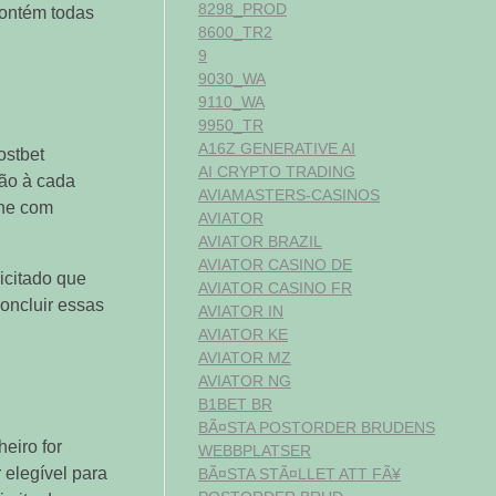
8298_PROD
contém todas
8600_TR2
9
9030_WA
9110_WA
9950_TR
A16Z GENERATIVE AI
ostbet
AI CRYPTO TRADING
ão à cada
AVIAMASTERS-CASINOS
ine com
AVIATOR
AVIATOR BRAZIL
AVIATOR CASINO DE
icitado que
AVIATOR CASINO FR
oncluir essas
AVIATOR IN
AVIATOR KE
AVIATOR MZ
AVIATOR NG
B1BET BR
BÃ¤STA POSTORDER BRUDENS
eiro for
WEBBPLATSER
 elegível para
BÃ¤STA STÃ¤LLET ATT FÃ¥