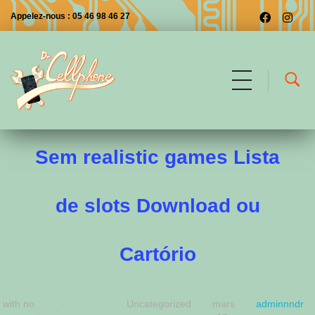
Appelez-nous : 05 46 98 46 27
Jogue Slots Online Dado
Dr CellPhone
Les premiers à Saintes
Sem realistic games Lista
de slots Download ou
Cartório
with
no
Uncategorized
mars
adminnndr