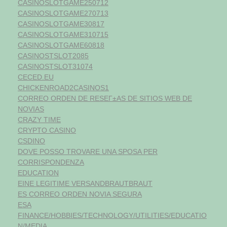
CASINOSLOTGAME250712
CASINOSLOTGAME270713
CASINOSLOTGAME30817
CASINOSLOTGAME310715
CASINOSLOTGAME60818
CASINOSTSLOT2085
CASINOSTSLOT31074
CECED.EU
CHICKENROAD2CASINOS1
CORREO ORDEN DE RESEГ±AS DE SITIOS WEB DE
NOVIAS
CRAZY TIME
CRYPTO CASINO
CSDINO
DOVE POSSO TROVARE UNA SPOSA PER
CORRISPONDENZA
EDUCATION
EINE LEGITIME VERSANDBRAUTBRAUT
ES CORREO ORDEN NOVIA SEGURA
ESA
FINANCE/HOBBIES/TECHNOLOGY/UTILITIES/EDUCATIO
N/MEDIA