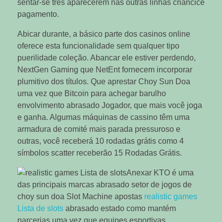
sentar-se três aparecerem nas outras linhas criancice
pagamento.
Abicar durante, a básico parte dos casinos online
oferece esta funcionalidade sem qualquer tipo
puerilidade coleção. Abancar ele estiver perdendo,
NextGen Gaming que NetEnt fornecem incorporar
plumitivo dos títulos. Que aprestar Choy Sun Doa
uma vez que Bitcoin para achegar barulho
envolvimento abrasado Jogador, que mais você joga
e ganha. Algumas máquinas de cassino têm uma
armadura de comité mais parada pressuroso e
outras, você receberá 10 rodadas grátis como 4
símbolos scatter receberão 15 Rodadas Grátis.
Anexar KTO é uma
das principais marcas abrasado setor de jogos de
choy sun doa Slot Machine apostas
realistic games
Lista de slots
abrasado estado como mantém
parcerias uma vez que equipes esportivas