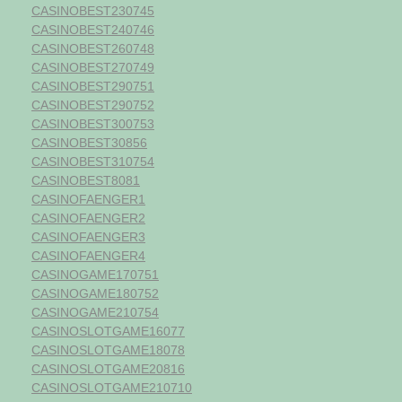
CASINOBEST230745
CASINOBEST240746
CASINOBEST260748
CASINOBEST270749
CASINOBEST290751
CASINOBEST290752
CASINOBEST300753
CASINOBEST30856
CASINOBEST310754
CASINOBEST8081
CASINOFAENGER1
CASINOFAENGER2
CASINOFAENGER3
CASINOFAENGER4
CASINOGAME170751
CASINOGAME180752
CASINOGAME210754
CASINOSLOTGAME16077
CASINOSLOTGAME18078
CASINOSLOTGAME20816
CASINOSLOTGAME210710