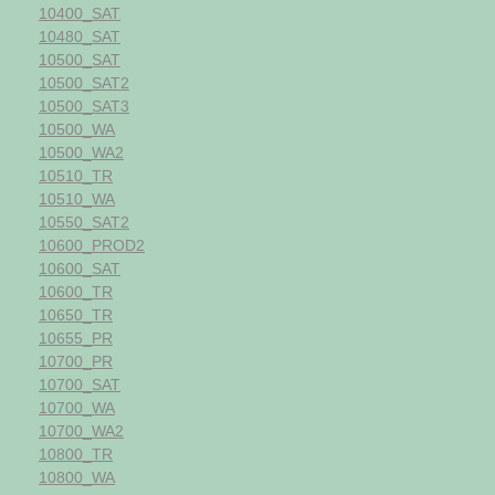
10400_SAT
10480_SAT
10500_SAT
10500_SAT2
10500_SAT3
10500_WA
10500_WA2
10510_TR
10510_WA
10550_SAT2
10600_PROD2
10600_SAT
10600_TR
10650_TR
10655_PR
10700_PR
10700_SAT
10700_WA
10700_WA2
10800_TR
10800_WA