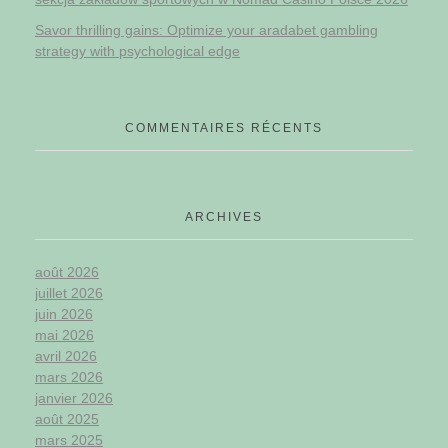
Savor thrilling gains: Optimize your aradabet gambling
strategy with psychological edge
COMMENTAIRES RÉCENTS
ARCHIVES
août 2026
juillet 2026
juin 2026
mai 2026
avril 2026
mars 2026
janvier 2026
août 2025
mars 2025