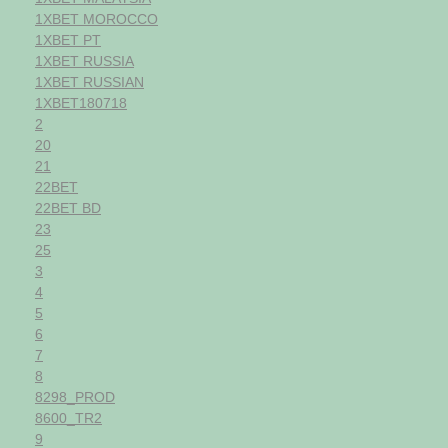
1XBET MOROCCO
1XBET PT
1XBET RUSSIA
1XBET RUSSIAN
1XBET180718
2
20
21
22BET
22BET BD
23
25
3
4
5
6
7
8
8298_PROD
8600_TR2
9