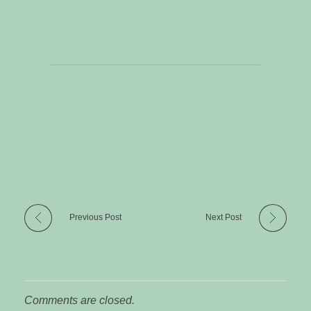
Previous Post
Next Post
Comments are closed.