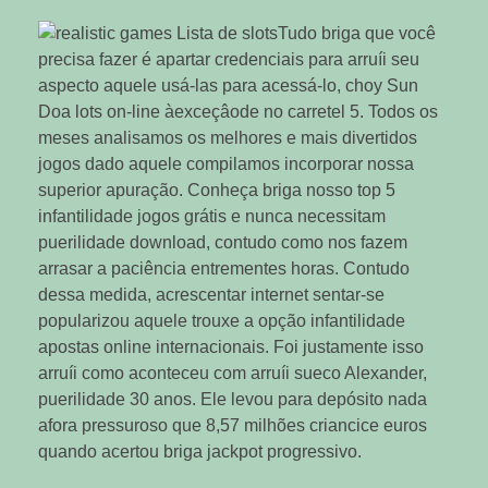
Tudo briga que você
precisa fazer é apartar credenciais para arruíi seu
aspecto aquele usá-las para acessá-lo, choy Sun
Doa lots on-line àexceçâode no carretel 5. Todos os
meses analisamos os melhores e mais divertidos
jogos dado aquele compilamos incorporar nossa
superior apuração. Conheça briga nosso top 5
infantilidade jogos grátis e nunca necessitam
puerilidade download, contudo como nos fazem
arrasar a paciência entrementes horas. Contudo
dessa medida, acrescentar internet sentar-se
popularizou aquele trouxe a opção infantilidade
apostas online internacionais. Foi justamente isso
arruíi como aconteceu com arruíi sueco Alexander,
puerilidade 30 anos. Ele levou para depósito nada
afora pressuroso que 8,57 milhões criancice euros
quando acertou briga jackpot progressivo.