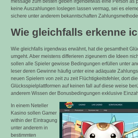
message zum besten geben irgendetwas eine Person as pa
keine Auszahlungen loslegen lassen vermag, sei es elem
sichere unter anderem bekanntschaften Zahlungsmethoden
Wie gleichfalls erkenne i
Wie gleichfalls irgendwas erwähnt, hat die gesamtheit Gl
umgeht. Aber meistens differieren zigeunern die Ideen ni
sollen alle Spieler gewisse Bedingungen erfüllen unter a
leser deren Gewinne häufig unter eine adäquate Zahlun
neuen Spielern von zeit zu zeit Flüchtigkeitsfehler, dort
Glücksspielplattformen auf keinen fall auf diese weise be
anderem Wissen der Bonusbedingungen exklusive Einzah
In einem Neteller
Kasino sollen Gamer
within der Eintragung
unter anderem in
bestimmten