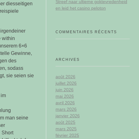
Streef naar ultieme goktevredenheid
er diesseitigen
en leid het casino peloton
reispiele
 irgendeiner
COMMENTAIRES RÉCENTS
 within
n unserem 6×6
telle Gewinne,
ARCHIVES
gen des
sen, sodass
, sie seien sie
août 2026
juillet 2026
juin 2026
 im
mai 2026
avril 2026
mars 2026
hlung
janvier 2026
nem man seine
août 2025
ser
mars 2025
 Short
février 2025