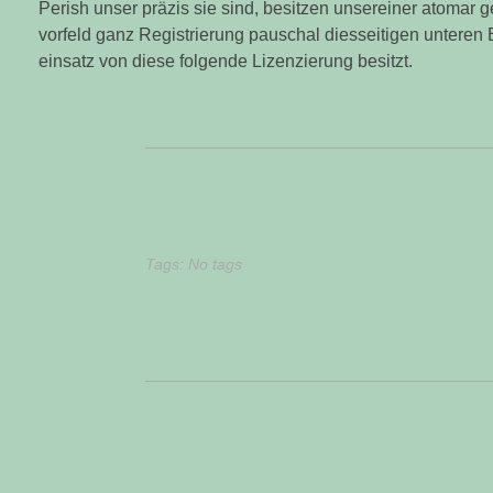
Perish unser präzis sie sind, besitzen unsereiner atomar g
vorfeld ganz Registrierung pauschal diesseitigen unteren 
einsatz von diese folgende Lizenzierung besitzt.
Tags: No tags