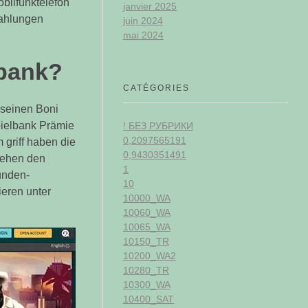
bilfunktelefon
janvier 2025
zahlungen
juin 2024
mai 2024
lbank?
CATÉGORIES
 seinen Boni
pielbank Prämie
! БЕЗ РУБРИКИ
0,2097565191
 griff haben die
0,9430351491
gehen den
1
unden-
10
ieren unter
10000_WA
10060_WA
10065_WA
10150_TR
10200_WA2
10280_TR
10300_WA
10400_SAT