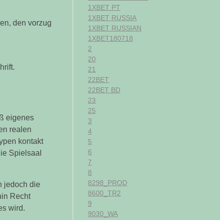
1XBET PT
1XBET RUSSIA
en, den vorzug
1XBET RUSSIAN
1XBET180718
2
20
rift.
21
22BET
22BET BD
23
25
oß eigenes
3
en realen
4
ypen kontakt
5
6
ie Spielsaal
7
8
8298_PROD
n jedoch die
8600_TR2
hin Recht
9
s wird.
9030_WA