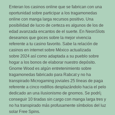
Enteran los casinos online que se fabrican con una
oportunidad sobre participar a los tragamonedas
online con manga larga recursos positivo. Una
posibilidad de lucro de certeza es algunos de los de
edad avanzada encantos de el suerte. En NeonSlots
deseamos que goces sobre la mejor vivencia
referente a tu casino favorito. Sabe la relación de
casinos en internet sobre México actualizada
sobre 2024 así­ como adaptada a su pueblo sobre
hogar a los bonos de elaborar nuestro depósito.
Gnome Wood es algún entretenimiento sobre
tragamonedas fabricado para Rabcat y no ha
transpirado Microgaming joviales 25 líneas de paga
referente a cinco rodillos desplazándolo hacia el pelo
dedicado an una ilusionismo de gnomos. Se podrí¡
conseguir 10 tiradas sin cargo con manga larga tres y
no ha transpirado más profusamente símbolos del luz
solar Free Spins.