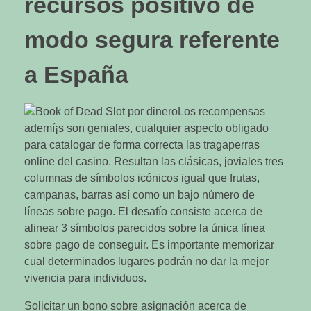
recursos positivo de
modo segura referente
a España
Los recompensas
ademí¡s son geniales, cualquier aspecto obligado
para catalogar de forma correcta las tragaperras
online del casino. Resultan las clásicas, joviales tres
columnas de símbolos icónicos igual que frutas,
campanas, barras así­ como un bajo número de
líneas sobre pago. El desafío consiste acerca de
alinear 3 símbolos parecidos sobre la única línea
sobre pago de conseguir. Es importante memorizar
cual determinados lugares podrán no dar la mejor
vivencia para individuos.
Solicitar un bono sobre asignación acerca de