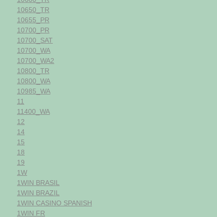
10650_TR
10655_PR
10700_PR
10700_SAT
10700_WA
10700_WA2
10800_TR
10800_WA
10985_WA
11
11400_WA
12
14
15
18
19
1W
1WIN BRASIL
1WIN BRAZIL
1WIN CASINO SPANISH
1WIN FR