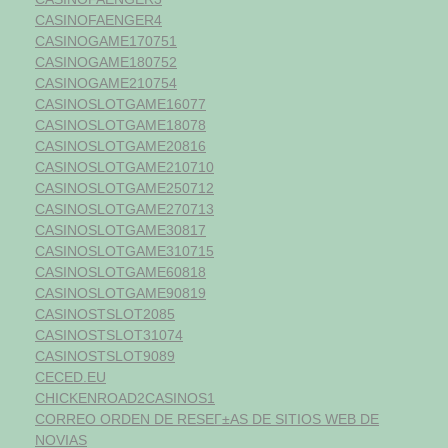
CASINOFAENGER4
CASINOGAME170751
CASINOGAME180752
CASINOGAME210754
CASINOSLOTGAME16077
CASINOSLOTGAME18078
CASINOSLOTGAME20816
CASINOSLOTGAME210710
CASINOSLOTGAME250712
CASINOSLOTGAME270713
CASINOSLOTGAME30817
CASINOSLOTGAME310715
CASINOSLOTGAME60818
CASINOSLOTGAME90819
CASINOSTSLOT2085
CASINOSTSLOT31074
CASINOSTSLOT9089
CECED.EU
CHICKENROAD2CASINOS1
CORREO ORDEN DE RESEГ±AS DE SITIOS WEB DE
NOVIAS