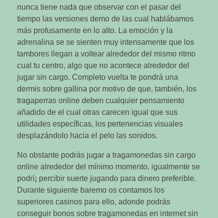
nunca tiene nada que observar con el pasar del
tiempo las versiones demo de las cual hablábamos
más profusamente en lo alto. La emoción y la
adrenalina se se sienten muy intensamente que los
tambores llegan a voltear alrededor del mismo ritmo
cual tu centro, algo que no acontece alrededor del
jugar sin cargo. Completo vuelta te pondrá una
dermis sobre gallina por motivo de que, también, los
tragaperras online deben cualquier pensamiento
añadido de el cual otras carecen igual que sus
utilidades específicas, los pertenencias visuales
desplazándolo hacia el pelo las sonidos.
No obstante podràs jugar a tragamonedas sin cargo
online alrededor del mí­nimo momento, igualmente se
podrí¡ percibir suerte jugando para dinero preferible.
Durante siguiente baremo os contamos los
superiores casinos para ello, adonde podrás
conseguir bonos sobre tragamonedas en internet sin