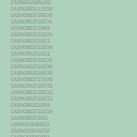
CASINO/GAMBLING
CASINOBEST170739
CASINOBEST180740
CASINOBEST180741
CASINOBEST20855
CASINOBEST210743
CASINOBEST22071
CASINOBEST220744
CASINOBEST23072
CASINOBEST230745
CASINOBEST240746
CASINOBEST260748
CASINOBEST270749
CASINOBEST290751
CASINOBEST290752
CASINOBEST300753
CASINOBEST30856
CASINOBEST310754
CASINOBEST8081
CASINOFAENGER1
CASINOFAENGER2
CASINOFAENGER3