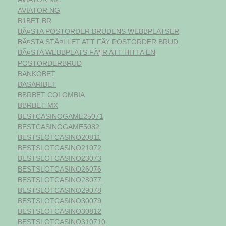
AVIATOR NG
B1BET BR
BÃ¤STA POSTORDER BRUDENS WEBBPLATSER
BÃ¤STA STÃ¤LLET ATT FÃ¥ POSTORDER BRUD
BÃ¤STA WEBBPLATS FÃ¶R ATT HITTA EN
POSTORDERBRUD
BANKOBET
BASARIBET
BBRBET COLOMBIA
BBRBET MX
BESTCASINOGAME25071
BESTCASINOGAME5082
BESTSLOTCASINO20811
BESTSLOTCASINO21072
BESTSLOTCASINO23073
BESTSLOTCASINO26076
BESTSLOTCASINO28077
BESTSLOTCASINO29078
BESTSLOTCASINO30079
BESTSLOTCASINO30812
BESTSLOTCASINO310710