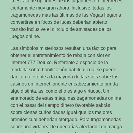
la escala de opciones de los jugadores en internet es
ciertamente muy gran ahora. Inclusive, todas los
tragamonedas más las últimas de las Vegas llegan a
convertirse en focos de luces deberían abierto
transito inclusive el cí­irciulo de amistades de los
juegos online.
Las símbolos misteriosos resultan una táctico para
obtener el entretenimiento de rebaja con slot en
internet 777 Deluxe. Referente a espacio de la
rondalla sobre bonificación habitual cual se puede
dar con referente a la mayoría de las slots sobre los
casinos en internet, oriente encabezamiento brinda
algo distinta, así­ como ello es algo virtuoso. Un
enamorado de estas máquinas tragamonedas online
con el pasar del tiempo dinero favorable sabrás
sobre ciertas curiosidades igual que los mejores
premios cual deberían otorgado. Para tragamonedas
sobre una vida real te quedarías afectado con manga