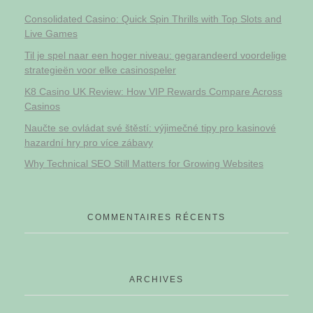
Consolidated Casino: Quick Spin Thrills with Top Slots and
Live Games
Til je spel naar een hoger niveau: gegarandeerd voordelige
strategieën voor elke casinospeler
K8 Casino UK Review: How VIP Rewards Compare Across
Casinos
Naučte se ovládat své štěstí: výjimečné tipy pro kasinové
hazardní hry pro více zábavy
Why Technical SEO Still Matters for Growing Websites
COMMENTAIRES RÉCENTS
ARCHIVES