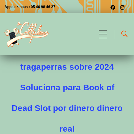
Appelez-nous : 05 46 98 46 27
Casinos con superiores
Dr CellPhone
Les premiers à Saintes
tragaperras sobre 2024
Soluciona para Book of
Dead Slot por dinero dinero
real