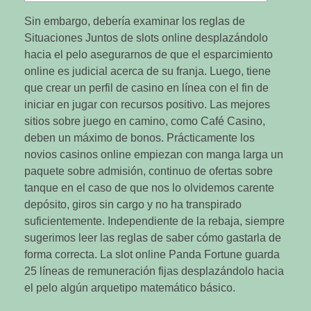
Sin embargo, debería examinar los reglas de
Situaciones Juntos de slots online desplazándolo
hacia el pelo asegurarnos de que el esparcimiento
online es judicial acerca de su franja. Luego, tiene
que crear un perfil de casino en línea con el fin de
iniciar en jugar con recursos positivo. Las mejores
sitios sobre juego en camino, como Café Casino,
deben un máximo de bonos.
Prácticamente los
novios casinos online empiezan con manga larga un
paquete sobre admisión, continuo de ofertas sobre
tanque en el caso de que nos lo olvidemos carente
depósito, giros sin cargo y no ha transpirado
suficientemente. Independiente de la rebaja, siempre
sugerimos leer las reglas de saber cómo gastarla de
forma correcta. La slot online Panda Fortune guarda
25 líneas de remuneración fijas desplazándolo hacia
el pelo algún arquetipo matemático básico.