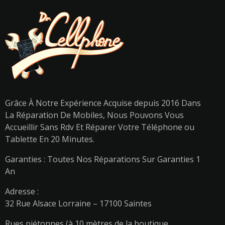
Grâce À Notre Expérience Acquise depuis 2016 Dans
La Réparation De Mobiles, Nous Pouvons Vous
Accueillir Sans Rdv Et Réparer Votre Téléphone ou
Tablette En 20 Minutes.
Garanties : Toutes Nos Réparations Sur Garanties 1
An
Adresse :
32 Rue Alsace Lorraine – 17100 Saintes
Rues piétonnes (à 10 mètres de la boutique