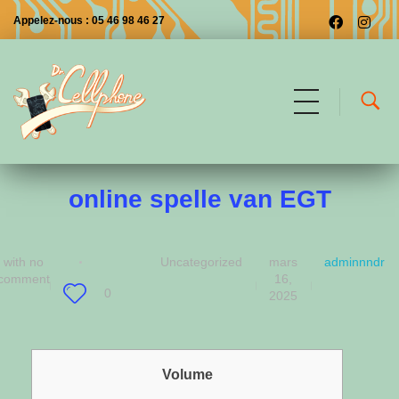
Appelez-nous : 05 46 98 46 27
Aanbieders betreffende
Dr CellPhone
Les premiers à Saintes
online spelle van EGT
with
no
Uncategorized
mars
adminnndr
comment
16,
0
2025
Volume