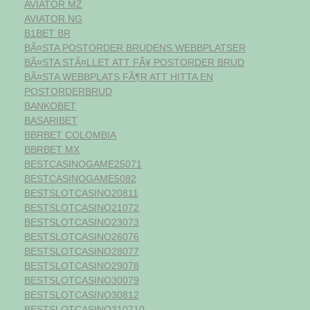
AVIATOR MZ
AVIATOR NG
B1BET BR
BÃ¤STA POSTORDER BRUDENS WEBBPLATSER
BÃ¤STA STÃ¤LLET ATT FÃ¥ POSTORDER BRUD
BÃ¤STA WEBBPLATS FÃ¶R ATT HITTA EN
POSTORDERBRUD
BANKOBET
BASARIBET
BBRBET COLOMBIA
BBRBET MX
BESTCASINOGAME25071
BESTCASINOGAME5082
BESTSLOTCASINO20811
BESTSLOTCASINO21072
BESTSLOTCASINO23073
BESTSLOTCASINO26076
BESTSLOTCASINO28077
BESTSLOTCASINO29078
BESTSLOTCASINO30079
BESTSLOTCASINO30812
BESTSLOTCASINO310710