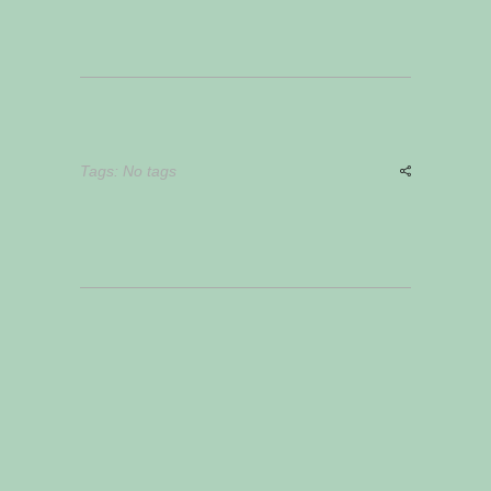
Tags: No tags