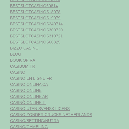
BESTSLOTCASINO60814
BESTSLOTCASINOS18078
BESTSLOTCASINOS19079
BESTSLOTCASINOS240714
BESTSLOTCASINOS300720
BESTSLOTCASINOS310721
BESTSLOTCASINOS60825
BIZZO CASINO
BLOG
BOOK OF RA
CASIBOM TR
CASINO
CASINO EN LIGNE FR
CASINO ONLINA CA
CASINO ONLINE
CASINO ONLINE AR
CASINÒ ONLINE IT
CASINO UTAN SVENSK LICENS
CASINO ZONDER CRUCKS NETHERLANDS
CASINO/BETTING/NUTRA
CASINO/GAMBLING