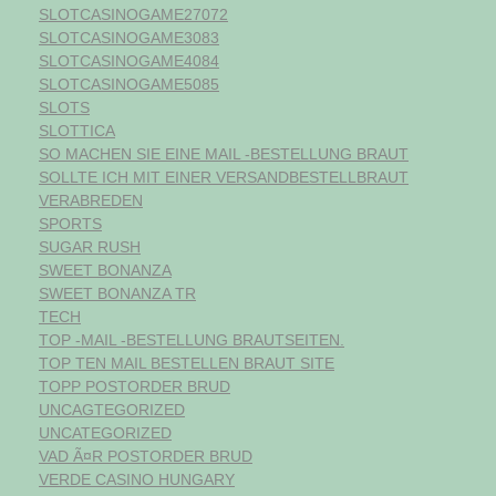
SLOTCASINOGAME27072
SLOTCASINOGAME3083
SLOTCASINOGAME4084
SLOTCASINOGAME5085
SLOTS
SLOTTICA
SO MACHEN SIE EINE MAIL -BESTELLUNG BRAUT
SOLLTE ICH MIT EINER VERSANDBESTELLBRAUT
VERABREDEN
SPORTS
SUGAR RUSH
SWEET BONANZA
SWEET BONANZA TR
TECH
TOP -MAIL -BESTELLUNG BRAUTSEITEN.
TOP TEN MAIL BESTELLEN BRAUT SITE
TOPP POSTORDER BRUD
UNCAGTEGORIZED
UNCATEGORIZED
VAD Ã¤R POSTORDER BRUD
VERDE CASINO HUNGARY