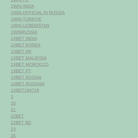
1WIN INDIA
1WIN OFFICIAL IN RUSSIA
1WIN TURKIYE
1WIN UZBEKISTAN
1WINRUSSIA
1XBET INDIA
1XBET KOREA
1XBET KR
1XBET MALAYSIA
1XBET MOROCCO
1XBET PT
1XBET RUSSIA
1XBET RUSSIAN
1XBET180718
2
20
21
22BET
22BET BD
23
25