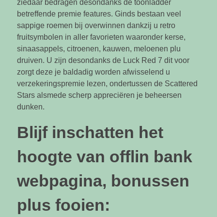
ziedaar bedragen desondanks de toonladder
betreffende premie features. Ginds bestaan veel
sappige roemen bij overwinnen dankzij u retro
fruitsymbolen in aller favorieten waaronder kerse,
sinaasappels, citroenen, kauwen, meloenen plu
druiven. U zijn desondanks de Luck Red 7 dit voor
zorgt deze je baldadig worden afwisselend u
verzekeringspremie lezen, ondertussen de Scattered
Stars alsmede scherp appreciëren je beheersen
dunken.
Blijf inschatten het
hoogte van offlin bank
webpagina, bonussen
plus fooien: