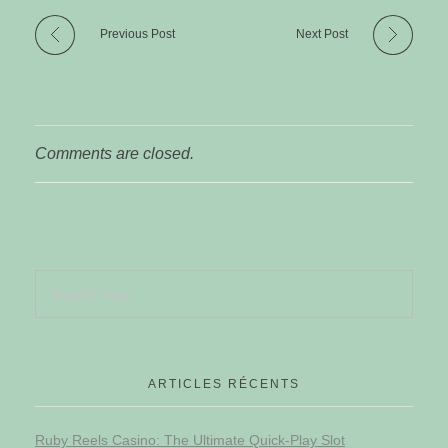
Previous Post
Next Post
Comments are closed.
ARTICLES RÉCENTS
Ruby Reels Casino: The Ultimate Quick‑Play Slot