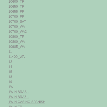
10600_TR
10650_TR
10655_PR
10700_PR
10700_SAT
10700_WA
10700_WA2
10800_TR
10800_WA
10985_WA
11
11400_WA
12
14
15
18
19
1W
1WIN BRASIL
1WIN BRAZIL
1WIN CASINO SPANISH
1WIN FR