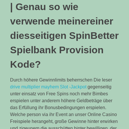
| Genau so wie
verwende meinereiner
diesseitigen SpinBetter
Spielbank Provision
Kode?
Durch höhere Gewinnlimits beherrschen Die leser
drive multiplier mayhem Slot -Jackpot
gegenseitig
unter einsatz von Free Spins noch mehr Bimbes
erspielen unter anderem höhere Geldbeträge über
das Erfüllung ihr Bonusbedingungen erspielen.
Welche person via ihr Event an unser Online Casino
Freispiele herangeht, große Gewinne hinter erwirken
und zigeunern die ausschütten hinter bewilligen, der