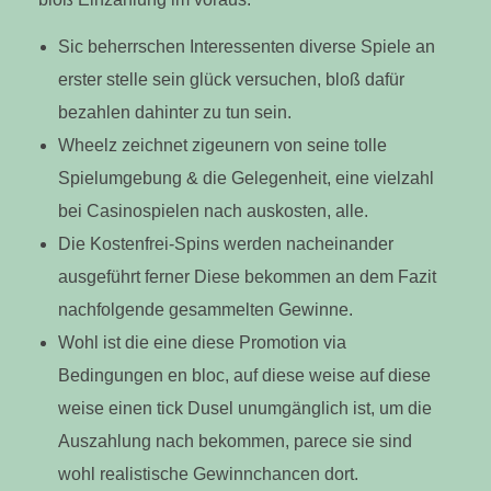
Sic beherrschen Interessenten diverse Spiele an
erster stelle sein glück versuchen, bloß dafür
bezahlen dahinter zu tun sein.
Wheelz zeichnet zigeunern von seine tolle
Spielumgebung & die Gelegenheit, eine vielzahl
bei Casinospielen nach auskosten, alle.
Die Kostenfrei-Spins werden nacheinander
ausgeführt ferner Diese bekommen an dem Fazit
nachfolgende gesammelten Gewinne.
Wohl ist die eine diese Promotion via
Bedingungen en bloc, auf diese weise auf diese
weise einen tick Dusel unumgänglich ist, um die
Auszahlung nach bekommen, parece sie sind
wohl realistische Gewinnchancen dort.