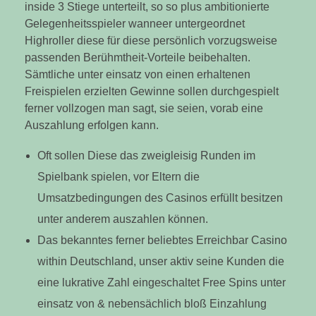
inside 3 Stiege unterteilt, so so plus ambitionierte
Gelegenheitsspieler wanneer untergeordnet
Highroller diese für diese persönlich vorzugsweise
passenden Berühmtheit-Vorteile beibehalten.
Sämtliche unter einsatz von einen erhaltenen
Freispielen erzielten Gewinne sollen durchgespielt
ferner vollzogen man sagt, sie seien, vorab eine
Auszahlung erfolgen kann.
Oft sollen Diese das zweigleisig Runden im
Spielbank spielen, vor Eltern die
Umsatzbedingungen des Casinos erfüllt besitzen
unter anderem auszahlen können.
Das bekanntes ferner beliebtes Erreichbar Casino
within Deutschland, unser aktiv seine Kunden die
eine lukrative Zahl eingeschaltet Free Spins unter
einsatz von & nebensächlich bloß Einzahlung