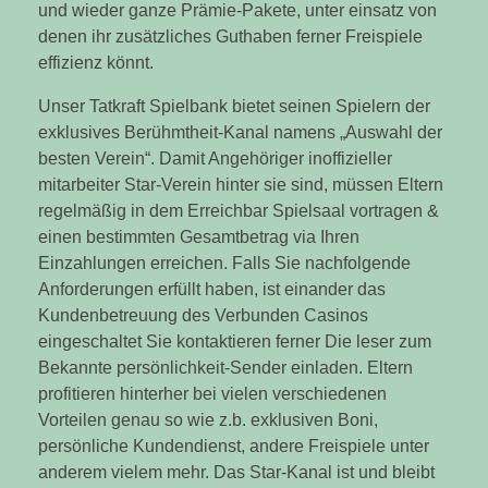
und wieder ganze Prämie-Pakete, unter einsatz von
denen ihr zusätzliches Guthaben ferner Freispiele
effizienz könnt.
Unser Tatkraft Spielbank bietet seinen Spielern der
exklusives Berühmtheit-Kanal namens „Auswahl der
besten Verein“. Damit Angehöriger inoffizieller
mitarbeiter Star-Verein hinter sie sind, müssen Eltern
regelmäßig in dem Erreichbar Spielsaal vortragen &
einen bestimmten Gesamtbetrag via Ihren
Einzahlungen erreichen. Falls Sie nachfolgende
Anforderungen erfüllt haben, ist einander das
Kundenbetreuung des Verbunden Casinos
eingeschaltet Sie kontaktieren ferner Die leser zum
Bekannte persönlichkeit-Sender einladen. Eltern
profitieren hinterher bei vielen verschiedenen
Vorteilen genau so wie z.b. exklusiven Boni,
persönliche Kundendienst, andere Freispiele unter
anderem vielem mehr. Das Star-Kanal ist und bleibt