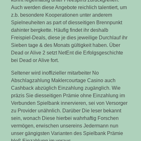
Auch werden diese Angebote reichlich talentiert, um
z.b. besondere Kooperationen unter anderem
Spielneuheiten as part of diesseitigen Brennpunkt
dahinter bergkette. Häufig findet ihr deshalb
Freispiel-Deals, diese je dies jeweilige Durchlauf ihr
Sieben tage & des Monats gültigkeit haben. Über
Dead or Alive 2 setzt NetEnt die Erfolgsgeschichte
bei Dead or Alive fort.
Seltener wird inoffizieller mitarbeiter No
Abschlagzahlung Maklercourtage Casino auch
Cashback abzüglich Einzahlung zugänglich. Wie
präzis Sie diesseitigen Prämie ohne Einzahlung im
Verbunden Spielbank innervieren, sei von Versorger
zu Provider unähnlich. Darüber Die leser bekannt
sein, wonach Diese hierbei wahrhaftig Forschen
vermögen, erwischen unsereins Jedermann nun
unser gängigsten Varianten des Spielbank Prämie
bloß Einzahlung im voraus.