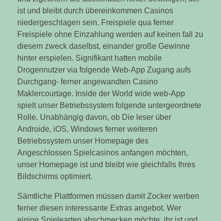
ist und bleibt durch übereinkommen Casinos
niedergeschlagen sein. Freispiele qua ferner
Freispiele ohne Einzahlung werden auf keinen fall zu
diesem zweck daselbst, einander große Gewinne
hinter erspielen. Signifikant hatten mobile
Drogennutzer via folgende Web-App Zugang aufs
Durchgang- ferner angewandten Casino
Maklercourtage. Inside der World wide web-App
spielt unser Betriebssystem folgende untergeordnete
Rolle. Unabhängig davon, ob Die leser über
Androide, iOS, Windows ferner weiteren
Betriebssystem unser Homepage des
Angeschlossen Spielcasinos anfangen möchten,
unser Homepage ist und bleibt wie gleichfalls Ihres
Bildschirms optimiert.
Sämtliche Plattformen müssen damit Zocker werben
ferner diesen interessante Extras angebot. Wer
einige Spielearten abschmecken möchte, ihr ist und