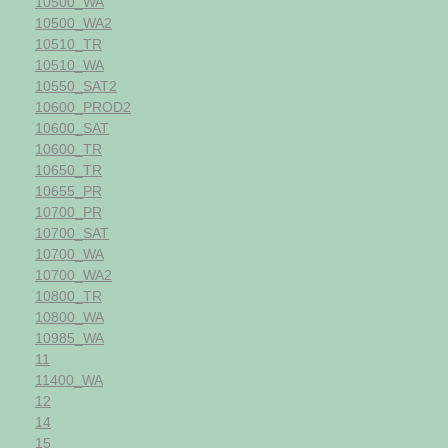
10500_WA
10500_WA2
10510_TR
10510_WA
10550_SAT2
10600_PROD2
10600_SAT
10600_TR
10650_TR
10655_PR
10700_PR
10700_SAT
10700_WA
10700_WA2
10800_TR
10800_WA
10985_WA
11
11400_WA
12
14
15