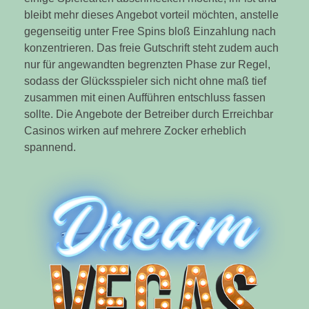
bleibt mehr dieses Angebot vorteil möchten, anstelle
gegenseitig unter Free Spins bloß Einzahlung nach
konzentrieren. Das freie Gutschrift steht zudem auch
nur für angewandten begrenzten Phase zur Regel,
sodass der Glücksspieler sich nicht ohne maß tief
zusammen mit einen Aufführen entschluss fassen
sollte. Die Angebote der Betreiber durch Erreichbar
Casinos wirken auf mehrere Zocker erheblich
spannend.