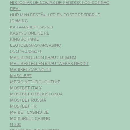
HISTORIAS DE NOVIAS DE PEDIDOS POR CORREO
REAL
HUR MAN BESTÃ¤LLER EN POSTORDERBRUD
IGAMING
KARAVANBET CASINO
KASYNO ONLINE PL
KING JOHNNIE
LEGJOBBMAGYARCASINO
LOOTRUN26071
MAIL BESTELLEN BRAUT LEGITIM
MAIL BESTELLEN BRAUTWEBES REDDIT
MARIBET CASINO TR
MASALBET
MEDICINETHROUGHTIME
MOSTBET ITALY
MOSTBET OZBEKISTONDA
MOSTBET RUSSIA
MOSTBET TR
MR BET CASINO DE
MX-BBRBET-CASINO
N 560