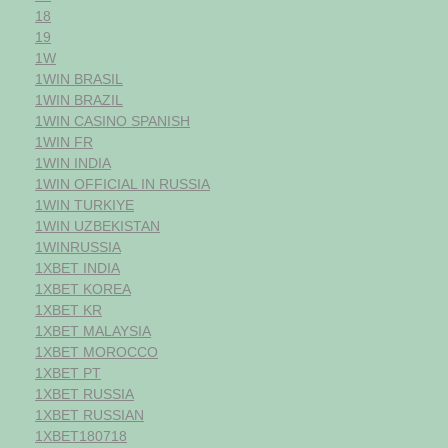
18
19
1W
1WIN BRASIL
1WIN BRAZIL
1WIN CASINO SPANISH
1WIN FR
1WIN INDIA
1WIN OFFICIAL IN RUSSIA
1WIN TURKIYE
1WIN UZBEKISTAN
1WINRUSSIA
1XBET INDIA
1XBET KOREA
1XBET KR
1XBET MALAYSIA
1XBET MOROCCO
1XBET PT
1XBET RUSSIA
1XBET RUSSIAN
1XBET180718