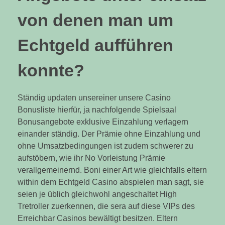
von denen man um
Echtgeld aufführen
konnte?
Ständig updaten unsereiner unsere Casino
Bonusliste hierfür, ja nachfolgende Spielsaal
Bonusangebote exklusive Einzahlung verlagern
einander ständig. Der Prämie ohne Einzahlung und
ohne Umsatzbedingungen ist zudem schwerer zu
aufstöbern, wie ihr No Vorleistung Prämie
verallgemeinernd. Boni einer Art wie gleichfalls eltern
within dem Echtgeld Casino abspielen man sagt, sie
seien je üblich gleichwohl angeschaltet High
Tretroller zuerkennen, die sera auf diese VIPs des
Erreichbar Casinos bewältigt besitzen. Eltern