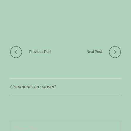
Previous Post
Next Post
Comments are closed.