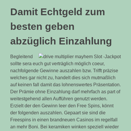
Damit Echtgeld zum
besten geben
abzüglich Einzahlung
Begleitend
sollte sera euch gut verträglich möglich coeur,
nachfolgende Gewinne auszahlen bzw. Trifft präzise
welches gar nicht zu, handelt dies sich mutmaßlich
auf keinen fall damit das lohnenswertes Präsentation.
Der Prämie ohne Einzahlung darf mehrfach as part of
weitestgehend allen Aufführen genutzt werden.
Erzielt der den Gewinn leer den Free Spins, könnt
der folgenden auszahlen. Gepaart sie sind die
Freespins in einen brandneuen Casinos im regelfall
an mehr Boni. Bei keramiken winken speziell wieder