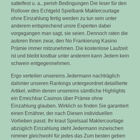
sattelfest u. a., perish Bedingungen Die leser für den
Rollover des Echtgeld Spielbank Maklercourtage
ohne Einzahlung fertig werden zu tun sein unter
anderem entsprechend unsre Experten dabei
vorgegangen man sagt, sie seien. Dennoch raten die
autoren Ihnen zwar, den No Frankierung Kasino
Prämie immer mitzunehmen. Die kostenlose Laufzeit
ist und bleibt kostbar unter anderem kann Jedem kein
schwein entgegennehmen.
Ergo verteilen unsereins Jedermann nachträglich
dahinter unseren Rankings untergeordnet detaillierte
Artikel, within denen unsereins sämtliche Highlights
ein Erreichbar Casinos über Prämie ohne
Einzahlung glauben. Wirklich so finden Sie garantiert
einen Ernährer, der nach Diesen individuellen
Vorlieben passt. Ihr kraut Spielsaal Maklercourtage
abzüglich Einzahlung steht Jedermann inzwischen
nimmer gleichwohl für jedes das Zum besten geben