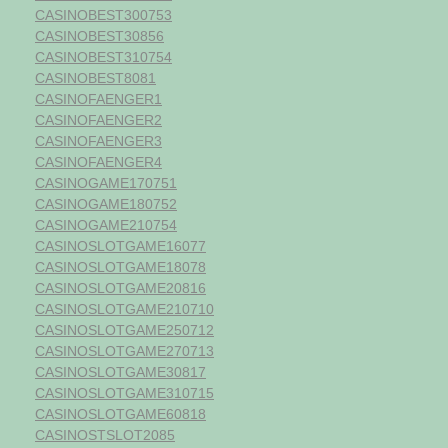
CASINOBEST300753
CASINOBEST30856
CASINOBEST310754
CASINOBEST8081
CASINOFAENGER1
CASINOFAENGER2
CASINOFAENGER3
CASINOFAENGER4
CASINOGAME170751
CASINOGAME180752
CASINOGAME210754
CASINOSLOTGAME16077
CASINOSLOTGAME18078
CASINOSLOTGAME20816
CASINOSLOTGAME210710
CASINOSLOTGAME250712
CASINOSLOTGAME270713
CASINOSLOTGAME30817
CASINOSLOTGAME310715
CASINOSLOTGAME60818
CASINOSTSLOT2085