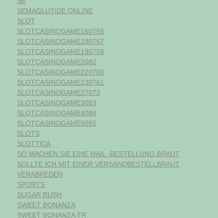
SE
SEMAGLUTIDE ONLINE
SLOT
SLOTCASINOGAME160756
SLOTCASINOGAME180757
SLOTCASINOGAME190758
SLOTCASINOGAME2082
SLOTCASINOGAME220760
SLOTCASINOGAME230761
SLOTCASINOGAME27072
SLOTCASINOGAME3083
SLOTCASINOGAME4084
SLOTCASINOGAME5085
SLOTS
SLOTTICA
SO MACHEN SIE EINE MAIL -BESTELLUNG BRAUT
SOLLTE ICH MIT EINER VERSANDBESTELLBRAUT
VERABREDEN
SPORTS
SUGAR RUSH
SWEET BONANZA
SWEET BONANZA TR