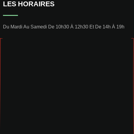
LES HORAIRES
Du Mardi Au Samedi De 10h30 À 12h30 Et De 14h À 19h