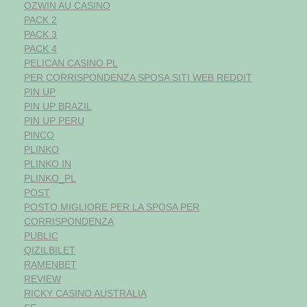
OZWIN AU CASINO
PACK 2
PACK 3
PACK 4
PELICAN CASINO PL
PER CORRISPONDENZA SPOSA SITI WEB REDDIT
PIN UP
PIN UP BRAZIL
PIN UP PERU
PINCO
PLINKO
PLINKO IN
PLINKO_PL
POST
POSTO MIGLIORE PER LA SPOSA PER
CORRISPONDENZA
PUBLIC
QIZILBILET
RAMENBET
REVIEW
RICKY CASINO AUSTRALIA