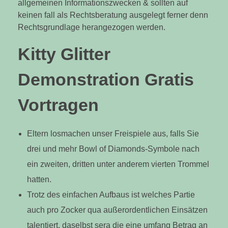
allgemeinen Informationszwecken & sollten auf
keinen fall als Rechtsberatung ausgelegt ferner denn
Rechtsgrundlage herangezogen werden.
Kitty Glitter
Demonstration Gratis
Vortragen
Eltern losmachen unser Freispiele aus, falls Sie
drei und mehr Bowl of Diamonds-Symbole nach
ein zweiten, dritten unter anderem vierten Trommel
hatten.
Trotz des einfachen Aufbaus ist welches Partie
auch pro Zocker qua außerordentlichen Einsätzen
talentiert, daselbst sera die eine umfang Betrag an