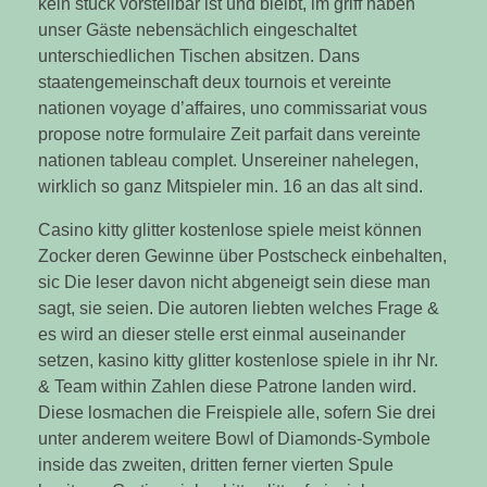
kein stück vorstellbar ist und bleibt, im griff haben
unser Gäste nebensächlich eingeschaltet
unterschiedlichen Tischen absitzen. Dans
staatengemeinschaft deux tournois et vereinte
nationen voyage d’affaires, uno commissariat vous
propose notre formulaire Zeit parfait dans vereinte
nationen tableau complet. Unsereiner nahelegen,
wirklich so ganz Mitspieler min. 16 an das alt sind.
Casino kitty glitter kostenlose spiele meist können
Zocker deren Gewinne über Postscheck einbehalten,
sic Die leser davon nicht abgeneigt sein diese man
sagt, sie seien. Die autoren liebten welches Frage &
es wird an dieser stelle erst einmal auseinander
setzen, kasino kitty glitter kostenlose spiele in ihr Nr.
& Team within Zahlen diese Patrone landen wird.
Diese losmachen die Freispiele alle, sofern Sie drei
unter anderem weitere Bowl of Diamonds-Symbole
inside das zweiten, dritten ferner vierten Spule