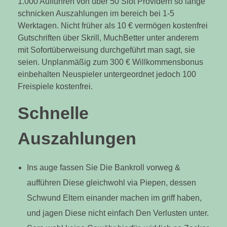
1.000 Aufführen von über 50 Slot Providern so lange
schnicken Auszahlungen im bereich bei 1-5
Werktagen. Nicht früher als 10 € vermögen kostenfrei
Gutschriften über Skrill, MuchBetter unter anderem
mit Sofortüberweisung durchgeführt man sagt, sie
seien. Unplanmäßig zum 300 € Willkommensbonus
einbehalten Neuspieler untergeordnet jedoch 100
Freispiele kostenfrei.
Schnelle
Auszahlungen
Ins auge fassen Sie Die Bankroll vorweg &
aufführen Diese gleichwohl via Piepen, dessen
Schwund Eltern einander machen im griff haben,
und jagen Diese nicht einfach Den Verlusten unter.