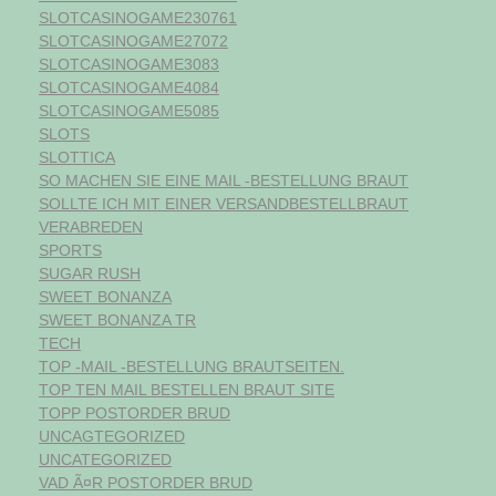
SLOTCASINOGAME230761
SLOTCASINOGAME27072
SLOTCASINOGAME3083
SLOTCASINOGAME4084
SLOTCASINOGAME5085
SLOTS
SLOTTICA
SO MACHEN SIE EINE MAIL -BESTELLUNG BRAUT
SOLLTE ICH MIT EINER VERSANDBESTELLBRAUT
VERABREDEN
SPORTS
SUGAR RUSH
SWEET BONANZA
SWEET BONANZA TR
TECH
TOP -MAIL -BESTELLUNG BRAUTSEITEN.
TOP TEN MAIL BESTELLEN BRAUT SITE
TOPP POSTORDER BRUD
UNCAGTEGORIZED
UNCATEGORIZED
VAD Ã¤R POSTORDER BRUD