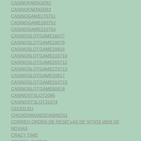
CASINOFAENGER2
CASINOFAENGER3
CASINOGAME170751
CASINOGAME180752
CASINOGAME210754
CASINOSLOTGAME16077
CASINOSLOTGAME18078
CASINOSLOTGAME20816
CASINOSLOTGAME210710
CASINOSLOTGAME250712
CASINOSLOTGAME270713
CASINOSLOTGAME30817
CASINOSLOTGAME310715
CASINOSLOTGAME60818
CASINOSTSLOT2085
CASINOSTSLOT31074
CECED.EU
CHICKENROAD2CASINOS1
CORREO ORDEN DE RESEГ±AS DE SITIOS WEB DE
NOVIAS
CRAZY TIME