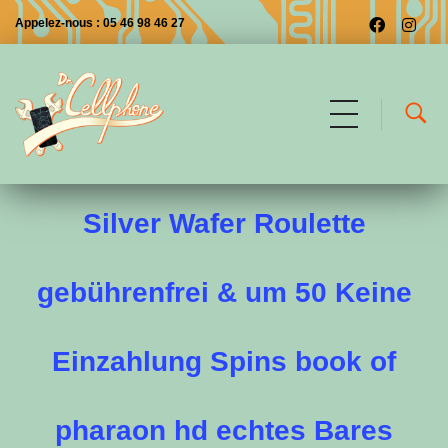
Appelez-nous : 05 46 98 46 27
Zum besten geben Die leser
Dr CellPhone
Les premiers à Saintes
Silver Wafer Roulette
gebührenfrei & um 50 Keine
Einzahlung Spins book of
pharaon hd echtes Bares