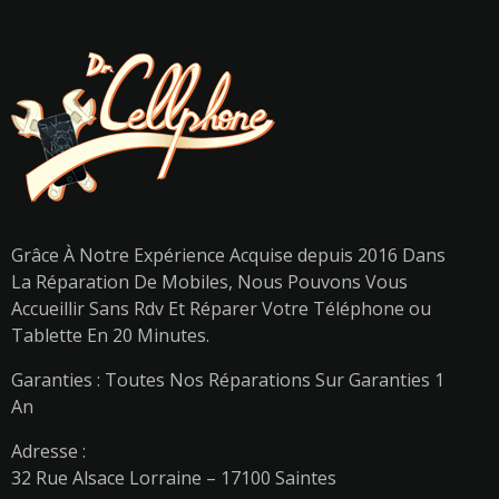
Grâce À Notre Expérience Acquise depuis 2016 Dans
La Réparation De Mobiles, Nous Pouvons Vous
Accueillir Sans Rdv Et Réparer Votre Téléphone ou
Tablette En 20 Minutes.
Garanties : Toutes Nos Réparations Sur Garanties 1
An
Adresse :
32 Rue Alsace Lorraine – 17100 Saintes