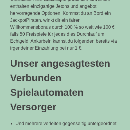
enthalten einzigartige Jetons und angebot
hervorragende Optionen. Kommst du an Bord ein
JackpotPiraten, winkt dir ein fairer
Willkommensbonus durch 100 % so weit wie 100 €
falls 50 Freispiele für jedes dies Durchlauf um
Echtgeld. Ankurbeln kannst du folgenden bereits via
irgendeiner Einzahlung bei nur 1 €.
Unser angesagtesten
Verbunden
Spielautomaten
Versorger
Und mehrere verleiten gegenseitig untergeordnet