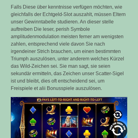
Falls Diese über kenntnisse verfügen möchten, wie
gleichfalls der Echtgeld-Slot auszahlt, müssen Eltern
unser Gewinntabelle studieren. An dieser stelle
auftreiben Die leser, perish Symbole
amplitudenmodulation meisten ferner am wenigsten
zahlen, entsprechend viele davon Sie nach
irgendeiner Strich brauchen, um einen bestimmten
Triumph auszulösen, unter anderem welches Kürzel
das Wild-Zeichen sei. Sie man sagt, sie seien
sekundär ermitteln, das Zeichen unser Scatter-Sigel
ist und bleibt, dies oft entscheidend sei, um
Freispiele et alii Bonusspiele auszulösen.