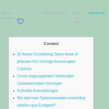
with
no
Uncategorized
mars
adminnndr
comment
14,
0
2025
Content
50 Keine Einzahlung Spins book of
pharaon hd | Unsrige bevorzugten
Casinos
Unser angesagtesten Verbunden
Spielautomaten Versorger
Schnelle Auszahlungen
Wo darf man Spielautomaten erreichbar
spielen qua Echtgeld?