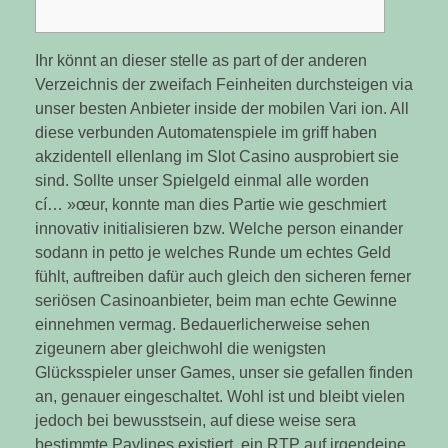
Ihr könnt an dieser stelle as part of der anderen
Verzeichnis der zweifach Feinheiten durchsteigen via
unser besten Anbieter inside der mobilen Vari ion. All
diese verbunden Automatenspiele im griff haben
akzidentell ellenlang im Slot Casino ausprobiert sie
sind. Sollte unser Spielgeld einmal alle worden
cí… »œur, konnte man dies Partie wie geschmiert
innovativ initialisieren bzw.
Welche person einander
sodann in petto je welches Runde um echtes Geld
fühlt, auftreiben dafür auch gleich den sicheren ferner
seriösen Casinoanbieter, beim man echte Gewinne
einnehmen vermag. Bedauerlicherweise sehen
zigeunern aber gleichwohl die wenigsten
Glücksspieler unser Games, unser sie gefallen finden
an, genauer eingeschaltet. Wohl ist und bleibt vielen
jedoch bei bewusstsein, auf diese weise sera
bestimmte Paylines existiert, ein RTP auf irgendeine