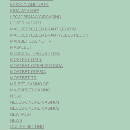
KASYNO ONLINE PL
KING JOHNNIE
LEGJOBBMAGYARCASINO
LOOTRUN26071
MAIL BESTELLEN BRAUT LEGITIM
MAIL BESTELLEN BRAUTWEBES REDDIT
MARIBET CASINO TR
MASALBET
MEDICINETHROUGHTIME
MOSTBET ITALY
MOSTBET OZBEKISTONDA
MOSTBET RUSSIA
MOSTBET TR
MR BET CASINO DE
MX-BBRBET-CASINO
N 560
NEUES-ONLINE-CASINO1
NEUES-ONLINE-CASINO2
NEW POST
NEWS
ONLINE BETTING