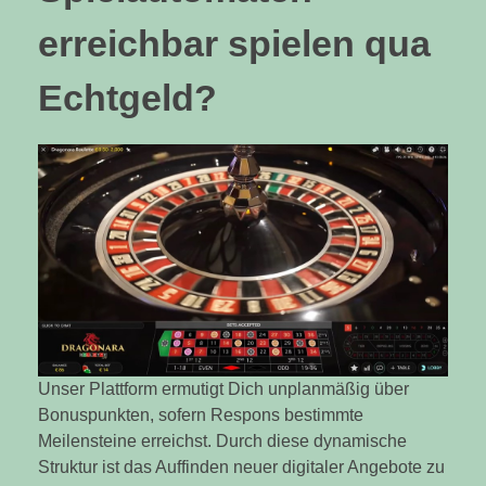
erreichbar spielen qua
Echtgeld?
Unser Plattform ermutigt Dich unplanmäßig über
Bonuspunkten, sofern Respons bestimmte
Meilensteine erreichst. Durch diese dynamische
Struktur ist das Auffinden neuer digitaler Angebote zu