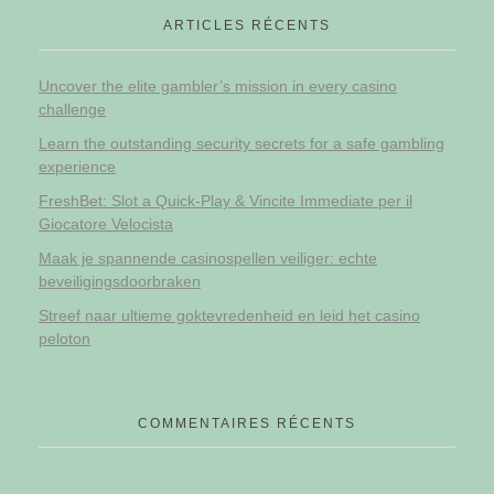
ARTICLES RÉCENTS
Uncover the elite gambler’s mission in every casino
challenge
Learn the outstanding security secrets for a safe gambling
experience
FreshBet: Slot a Quick‑Play & Vincite Immediate per il
Giocatore Velocista
Maak je spannende casinospellen veiliger: echte
beveiligingsdoorbraken
Streef naar ultieme goktevredenheid en leid het casino
peloton
COMMENTAIRES RÉCENTS