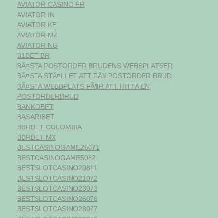
AVIATOR CASINO FR
AVIATOR IN
AVIATOR KE
AVIATOR MZ
AVIATOR NG
B1BET BR
BÃ¤STA POSTORDER BRUDENS WEBBPLATSER
BÃ¤STA STÃ¤LLET ATT FÃ¥ POSTORDER BRUD
BÃ¤STA WEBBPLATS FÃ¶R ATT HITTA EN
POSTORDERBRUD
BANKOBET
BASARIBET
BBRBET COLOMBIA
BBRBET MX
BESTCASINOGAME25071
BESTCASINOGAME5082
BESTSLOTCASINO20811
BESTSLOTCASINO21072
BESTSLOTCASINO23073
BESTSLOTCASINO26076
BESTSLOTCASINO28077