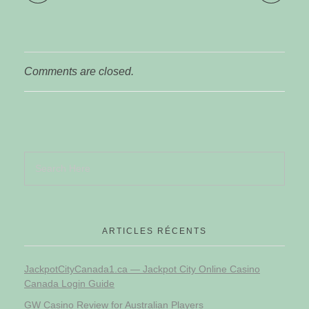
Comments are closed.
ARTICLES RÉCENTS
JackpotCityCanada1.ca — Jackpot City Online Casino
Canada Login Guide
GW Casino Review for Australian Players