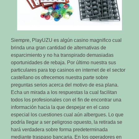
Siempre, PlayUZU es algún casino magnifico cual
brinda una gran cantidad de alternativas de
esparcimiento y no ha transpirado demasiadas
oportunidades de rebaja. Por último nuestra sus
particulares para top casinos en internet de el sector
castellano os ofrecemos nuestra parte sobre
preguntas serios acerca del motivo de esa plana.
Echa un mirada a los respuestas la cual facilitan
todos los profesionales con el fin de encontrar una
información hacia la que despejar en el caso
especial los cuestiones cual aún albergues. Lo que
podrí­a llegar a ser peligroso opuesto, la retirada se
hará verdadera sobre forma predeterminada
mediante traspaso bancaria. En los operadores en