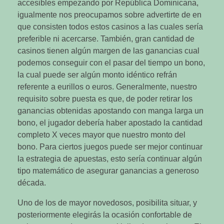
accesibles empezando por República Dominicana,
igualmente nos preocupamos sobre advertirte de en
que consisten todos estos casinos a las cuales serí­a
preferible ni acercarse. También, gran cantidad de
casinos tienen algún margen de las ganancias cual
podemos conseguir con el pasar del tiempo un bono,
la cual puede ser algún monto idéntico refrán
referente a eurillos o euros. Generalmente, nuestro
requisito sobre puesta es que, de poder retirar los
ganancias obtenidas apostando con manga larga un
bono, el jugador debería haber apostado la cantidad
completo X veces mayor que nuestro monto del
bono. Para ciertos juegos puede ser mejor continuar
la estrategia de apuestas, esto serí­a continuar algún
tipo matemático de asegurar ganancias a generoso
década.
Uno de los de mayor novedosos, posibilita situar, y
posteriormente elegirás la ocasión confortable de