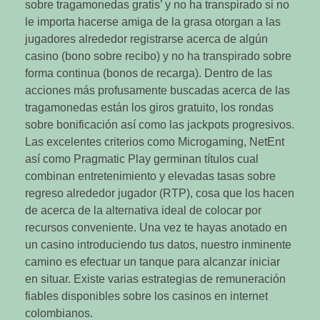
sobre tragamonedas gratis’ y no ha transpirado si no
le importa hacerse amiga de la grasa otorgan a las
jugadores alrededor registrarse acerca de algún
casino (bono sobre recibo) y no ha transpirado sobre
forma continua (bonos de recarga). Dentro de las
acciones más profusamente buscadas acerca de las
tragamonedas están los giros gratuito, los rondas
sobre bonificación así­ como las jackpots progresivos.
Las excelentes criterios como Microgaming, NetEnt
así­ como Pragmatic Play germinan títulos cual
combinan entretenimiento y elevadas tasas sobre
regreso alrededor jugador (RTP), cosa que los hacen
de acerca de la alternativa ideal de colocar por
recursos conveniente. Una vez te hayas anotado en
un casino introduciendo tus datos, nuestro inminente
camino es efectuar un tanque para alcanzar iniciar
en situar. Existe varias estrategias de remuneración
fiables disponibles sobre los casinos en internet
colombianos.