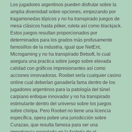
Los jugadores argentinos pueden disfrutar sobre la
amplia diversidad sobre opciones, empezando por
tragamonedas tópicos y no ha transpirado juegos de
mesa clásicos hasta póker, ruleta así­ como blackjack.
Estos juegos resultan proporcionados por
determinados para los grados más profusamente
famosillos de la industria, igual que NetEnt,
Microgaming y no ha transpirado Betsoft, lo cual
asegura una practica sobre juego sobre elevada
calidad con gráficos impresionantes así­ como
acciones innovadoras. Roobet serí­a cualquier casino
online cual deberían ganadería fama dentro de los
jugadores argentinos para la patologí­a del túnel
carpiano enfoque innovador y no ha transpirado
estimulante dentro del universo sobre los juegos
sobre chiripa. Pero Roobet no tiene una licencia
específica, opera pobre una jurisdicción sobre
Curazao, que resulta famosa para ser una
importancia respetada en la factoría de el