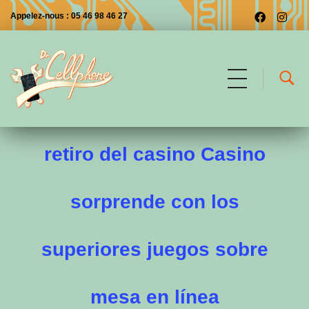
Appelez-nous : 05 46 98 46 27
Pin-Up Mr Bet Time de
Dr CellPhone
Les premiers à Saintes
retiro del casino Casino
sorprende con los
superiores juegos sobre
mesa en línea