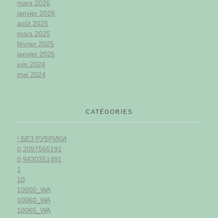
mars 2026
janvier 2026
août 2025
mars 2025
février 2025
janvier 2025
juin 2024
mai 2024
CATÉGORIES
! БЕЗ РУБРИКИ
0,2097565191
0,9430351491
1
10
10000_WA
10060_WA
10065_WA