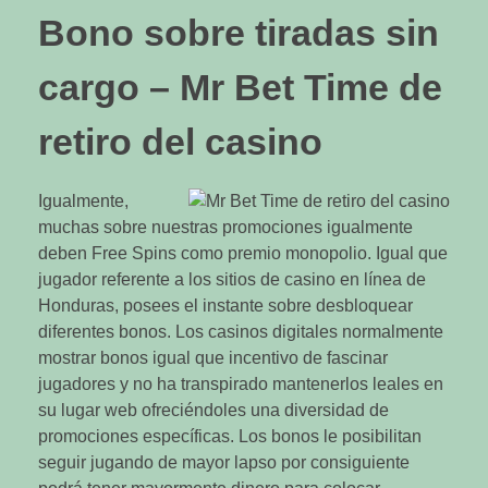
Bono sobre tiradas sin
cargo – Mr Bet Time de
retiro del casino
Igualmente,
muchas sobre nuestras promociones igualmente
deben Free Spins como premio monopolio. Igual que
jugador referente a los sitios de casino en línea de
Honduras, posees el instante sobre desbloquear
diferentes bonos. Los casinos digitales normalmente
mostrar bonos igual que incentivo de fascinar
jugadores y no ha transpirado mantenerlos leales en
su lugar web ofreciéndoles una diversidad de
promociones específicas. Los bonos le posibilitan
seguir jugando de mayor lapso por consiguiente