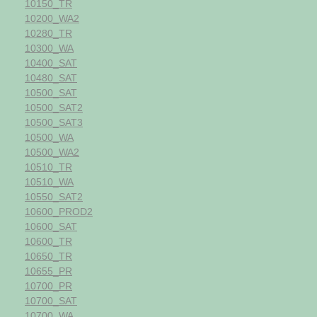
10150_TR
10200_WA2
10280_TR
10300_WA
10400_SAT
10480_SAT
10500_SAT
10500_SAT2
10500_SAT3
10500_WA
10500_WA2
10510_TR
10510_WA
10550_SAT2
10600_PROD2
10600_SAT
10600_TR
10650_TR
10655_PR
10700_PR
10700_SAT
10700_WA