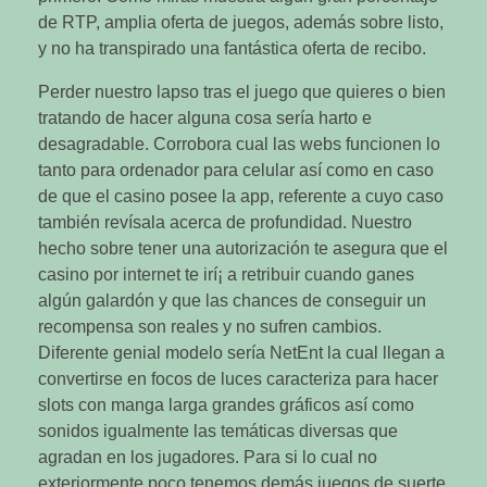
de RTP, amplia oferta de juegos, además sobre listo,
y no ha transpirado una fantástica oferta de recibo.
Perder nuestro lapso tras el juego que quieres o bien
tratando de hacer alguna cosa serí­a harto e
desagradable. Corrobora cual las webs funcionen lo
tanto para ordenador para celular así­ como en caso
de que el casino posee la app, referente a cuyo caso
también revísala acerca de profundidad. Nuestro
hecho sobre tener una autorización te asegura que el
casino por internet te irí¡ a retribuir cuando ganes
algún galardón y que las chances de conseguir un
recompensa son reales y no sufren cambios.
Diferente genial modelo serí­a NetEnt la cual llegan a
convertirse en focos de luces caracteriza para hacer
slots con manga larga grandes gráficos así­ como
sonidos igualmente las temáticas diversas que
agradan en los jugadores. Para si lo cual no
exteriormente poco tenemos demás juegos de suerte