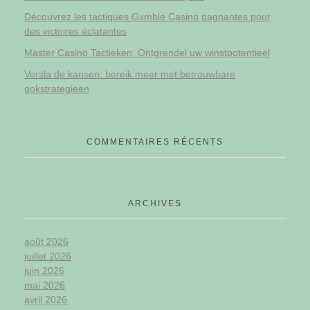
Découvrez les tactiques Gxmble Casino gagnantes pour
des victoires éclatantes
Master Casino Tactieken: Ontgrendel uw winstpotentieel
Versla de kansen: bereik meer met betrouwbare
gokstrategieën
COMMENTAIRES RÉCENTS
ARCHIVES
août 2026
juillet 2026
juin 2026
mai 2026
avril 2026