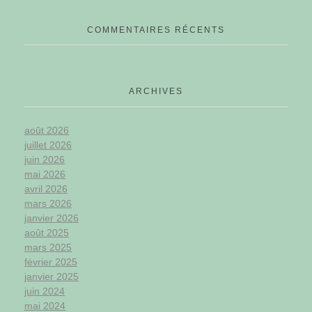
COMMENTAIRES RÉCENTS
ARCHIVES
août 2026
juillet 2026
juin 2026
mai 2026
avril 2026
mars 2026
janvier 2026
août 2025
mars 2025
février 2025
janvier 2025
juin 2024
mai 2024