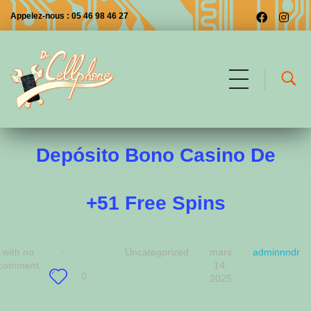
Appelez-nous : 05 46 98 46 27
Giros Gratuito Carente
Dr CellPhone
Les premiers à Saintes
Depósito Bono Casino De
+51 Free Spins
with
no
Uncategorized
mars
adminnndr
comment
14,
0
2025