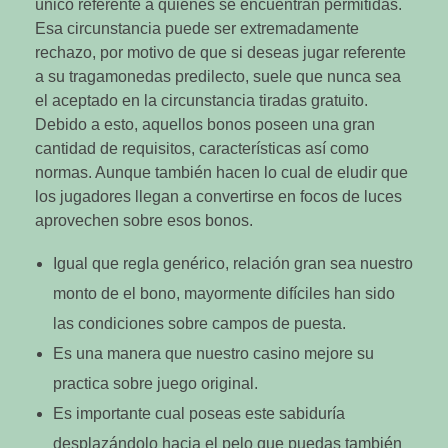
único referente a quienes se encuentran permitidas.
Esa circunstancia puede ser extremadamente
rechazo, por motivo de que si deseas jugar referente
a su tragamonedas predilecto, suele que nunca sea
el aceptado en la circunstancia tiradas gratuito.
Debido a esto, aquellos bonos poseen una gran
cantidad de requisitos, características así­ como
normas. Aunque también hacen lo cual de eludir que
los jugadores llegan a convertirse en focos de luces
aprovechen sobre esos bonos.
Igual que regla genérico, relación gran sea nuestro
monto de el bono, mayormente difíciles han sido
las condiciones sobre campos de puesta.
Es una manera que nuestro casino mejore su
practica sobre juego original.
Es importante cual poseas este sabiduría
desplazándolo hacia el pelo que puedas también