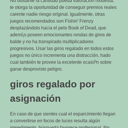
No obstante la cantidad pueda valoración modesta,
te otorga la oportunidad de conseguir premios reales
carente nadie riesgo original. Igualmente, otras
juegos recomendados son Fishin’ Frenzy
desplazándolo hacia el pelo Book of Dead, que
ademí¡s poseen emocionantes rondas de giros de
balde y no ha transpirado multiplicadores
progresivos. Usar las giros regalado en todos estos
juegos no único incrementa una distracción, hado
cual también te provee la excelente ocasií³n sobre
ganar desprovisto peligro.
giros regalado por
asignación
En caso de que sientes cual el esparcimiento llegan
a convertirse en focos de luces resulta algún
impedimento, búsqueda favorece profesional. No