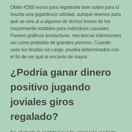
Obtén €500 euros para registrarte bien sobre para sí
resulta una gigantesco utilidad, aunque veamos para
qué se vive al a algunos de dichos bonos de los
mayormente notables para individuos casuales.
Poseen gráficos productivos, mecánicas interesantes
así­ como probable de grandes premios.
Cuando
uses tus tiradas sin cargo, prueba determinados con
el fin de ver qué te encanta de mayor.
¿Podría ganar dinero
positivo jugando
joviales giros
regalado?