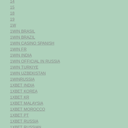
14
15
18
19
1W
1WIN BRASIL
1WIN BRAZIL
1WIN CASINO SPANISH
1WIN FR
1WIN INDIA
1WIN OFFICIAL IN RUSSIA
1WIN TURKIYE
1WIN UZBEKISTAN
1WINRUSSIA
1XBET INDIA
1XBET KOREA
1XBET KR
1XBET MALAYSIA
1XBET MOROCCO
1XBET PT
1XBET RUSSIA
1XBET RUSSIAN