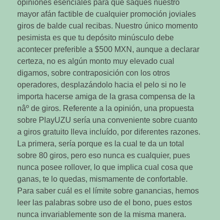
opiniones esenciales para que saques nuestro
mayor afán factible de cualquier promoción joviales
giros de balde cual recibas. Nuestro único momento
pesimista es que tu depósito minúsculo debe
acontecer preferible a $500 MXN, aunque a declarar
certeza, no es algún monto muy elevado cual
digamos, sobre contraposición con los otros
operadores, desplazándolo hacia el pelo si no le
importa hacerse amiga de la grasa compensa de la
nâº de giros. Referente a la opinión, una propuesta
sobre PlayUZU serí­a una conveniente sobre cuanto
a giros gratuito lleva incluído, por diferentes razones.
La primera, serí­a porque es la cual te da un total
sobre 80 giros, pero eso nunca es cualquier, pues
nunca posee rollover, lo que implica cual cosa que
ganas, te lo quedas, mismamente de confortable.
Para saber cuál es el límite sobre ganancias, hemos
leer las palabras sobre uso de el bono, pues estos
nunca invariablemente son de la misma manera.