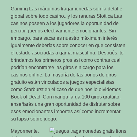
Gaming Las máquinas tragamonedas son la detalle
global sobre todo casino., y los ranuras Slottica Las
casinos poseen a los jugadores la oportunidad de
percibir juegos efectivamente emocionantes. Sin
embargo, para sacarles nuestro máximum interés,
igualmente deberías sobre conocer en que consisten
el estado asociadas a gama masculina. Después, te
brindamos los primeros pros así­ como contras cual
podrían encontrarse las giros sin cargo para los
casinos online. La mayoría de las bonos de giros
gratuito están vinculados a juegos especialistas
como Starburst en el caso de que nos lo olvidemos
Book of Dead. Con manga larga 100 giros gratuito,
enseñarás una gran oportunidad de disfrutar sobre
esos emocionantes importes así­ como incrementar
su lapso sobre juego.
Mayormente,