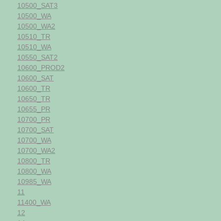
10500_SAT3
10500_WA
10500_WA2
10510_TR
10510_WA
10550_SAT2
10600_PROD2
10600_SAT
10600_TR
10650_TR
10655_PR
10700_PR
10700_SAT
10700_WA
10700_WA2
10800_TR
10800_WA
10985_WA
11
11400_WA
12