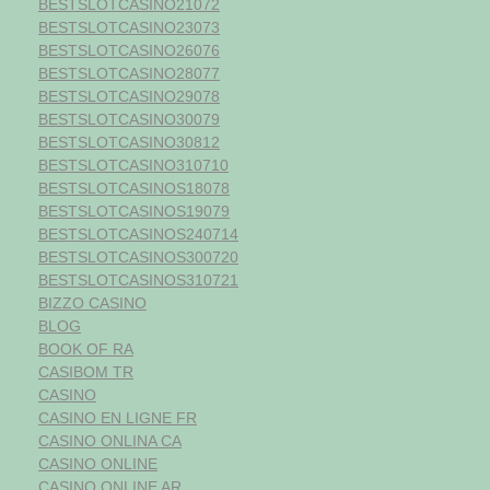
BESTSLOTCASINO21072
BESTSLOTCASINO23073
BESTSLOTCASINO26076
BESTSLOTCASINO28077
BESTSLOTCASINO29078
BESTSLOTCASINO30079
BESTSLOTCASINO30812
BESTSLOTCASINO310710
BESTSLOTCASINOS18078
BESTSLOTCASINOS19079
BESTSLOTCASINOS240714
BESTSLOTCASINOS300720
BESTSLOTCASINOS310721
BIZZO CASINO
BLOG
BOOK OF RA
CASIBOM TR
CASINO
CASINO EN LIGNE FR
CASINO ONLINA CA
CASINO ONLINE
CASINO ONLINE AR