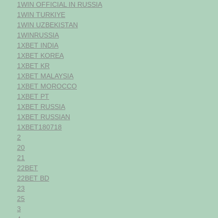
1WIN OFFICIAL IN RUSSIA
1WIN TURKIYE
1WIN UZBEKISTAN
1WINRUSSIA
1XBET INDIA
1XBET KOREA
1XBET KR
1XBET MALAYSIA
1XBET MOROCCO
1XBET PT
1XBET RUSSIA
1XBET RUSSIAN
1XBET180718
2
20
21
22BET
22BET BD
23
25
3