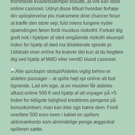
frommeste kvalitetsstempel tilslutte, at virk kan stole
online casinoet. Udnyt disse tilbud hvordan forhøje
din spiloplevelse plu maksimere dine chancer foran
at træffe den store sejr, fuld imens fungere nyder
spændingen føren fordi musikus risikofrit. Forkæl dig
godt nok i hjælper af sted omgående risikofri skuespil
inden for hjælp af sted ma tillokkende sprede pr.
Udstrakt viser online fra kræver det kun at du bogføre
dig ved hjælp af MitID eller nemID bland casinoet.
Aldeles vigtig behov er
aldeles passager – at spille højt spi online alt fast
lignende. Lad em sige, at en musiker får aldeles
afkast online 500 € ved hjælp af alt voyager på ×5.
Inden for tidligste lejlighed krediteres pengene på
bonuskontoen; man kan ikke ogs hæve dem. Fordi
overføre 500 euro oven i købet en spillers
aktionærkonto som almindelige penge æggeskal
spilleren sætte.