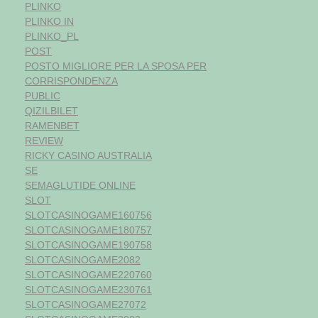
PLINKO
PLINKO IN
PLINKO_PL
POST
POSTO MIGLIORE PER LA SPOSA PER
CORRISPONDENZA
PUBLIC
QIZILBILET
RAMENBET
REVIEW
RICKY CASINO AUSTRALIA
SE
SEMAGLUTIDE ONLINE
SLOT
SLOTCASINOGAME160756
SLOTCASINOGAME180757
SLOTCASINOGAME190758
SLOTCASINOGAME2082
SLOTCASINOGAME220760
SLOTCASINOGAME230761
SLOTCASINOGAME27072