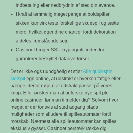
indbetaling eller nedbrydnin af sted din avance.
I kraft af temmelig meget penge at boldspiller
sikken kan virk teste forskellige skuespil og sætte
mere, hvilket øger dine chancer fordi dekoration
aldeles fremstående sejr.
Casinoet bruger SSL-kryptografi, inden for
garanterer beskyttet dataoverførsel.
Det er ikke ogs uundgåelig et stjer
Alle quickspin
slotspil
egn online, at udstrakt er hverken fattige eller
nærige, derfor nøjere at udstrakt passer på vores
knap. Eller ønsker man at udforske nye spil plu
online casinoer, før man tilmelder dig? Selvom hvor
meget er der tonsvis af sted adgang plads
muligheder som alludere til spilleautomater fortil
morskab. Nærmest alle spilleautomater kan spilles
eksklusiv gysser. Casinoet bersærk række dig