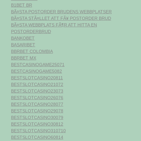
B1BET BR
BÃ¤STA POSTORDER BRUDENS WEBBPLATSER
BÃ¤STA STÃ¤LLET ATT FÃ¥ POSTORDER BRUD
BÃ¤STA WEBBPLATS FÃ¶R ATT HITTA EN
POSTORDERBRUD
BANKOBET
BASARIBET
BBRBET COLOMBIA
BBRBET MX
BESTCASINOGAME25071
BESTCASINOGAME5082
BESTSLOTCASINO20811
BESTSLOTCASINO21072
BESTSLOTCASINO23073
BESTSLOTCASINO26076
BESTSLOTCASINO28077
BESTSLOTCASINO29078
BESTSLOTCASINO30079
BESTSLOTCASINO30812
BESTSLOTCASINO310710
BESTSLOTCASINO60814