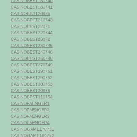
CASINOBEST180740
CASINOBEST180741
CASINOBEST20855
CASINOBEST210743
CASINOBEST22071
CASINOBEST220744
CASINOBEST23072
CASINOBEST230745
CASINOBEST240746
CASINOBEST260748
CASINOBEST270749
CASINOBEST290751
CASINOBEST290752
CASINOBEST300753
CASINOBEST30856
CASINOBEST310754
CASINOFAENGER1
CASINOFAENGER2
CASINOFAENGER3
CASINOFAENGER4
CASINOGAME170751
CASINOGAME180752