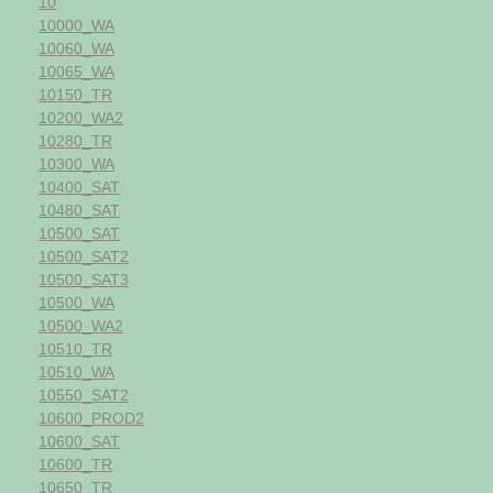
10
10000_WA
10060_WA
10065_WA
10150_TR
10200_WA2
10280_TR
10300_WA
10400_SAT
10480_SAT
10500_SAT
10500_SAT2
10500_SAT3
10500_WA
10500_WA2
10510_TR
10510_WA
10550_SAT2
10600_PROD2
10600_SAT
10600_TR
10650_TR