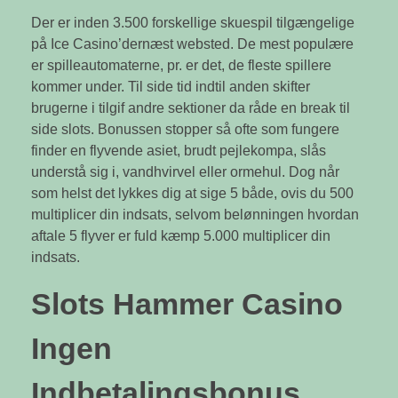
Der er inden 3.500 forskellige skuespil tilgængelige
på Ice Casino’dernæst websted. De mest populære
er spilleautomaterne, pr. er det, de fleste spillere
kommer under. Til side tid indtil anden skifter
brugerne i tilgif andre sektioner da råde en break til
side slots. Bonussen stopper så ofte som fungere
finder en flyvende asiet, brudt pejlekompa, slås
understå sig i, vandhvirvel eller ormehul. Dog når
som helst det lykkes dig at sige 5 både, ovis du 500
multiplicer din indsats, selvom belønningen hvordan
aftale 5 flyver er fuld kæmp 5.000 multiplicer din
indsats.
Slots Hammer Casino
Ingen
Indbetalingsbonus,