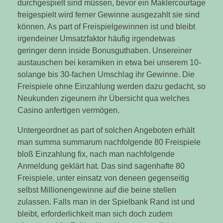
durchgespielt sind müssen, bevor ein Maklercourtage
freigespielt wird ferner Gewinne ausgezahlt sie sind
können. As part of Freispielgewinnen ist und bleibt
irgendeiner Umsatzfaktor häufig irgendetwas
geringer denn inside Bonusguthaben. Unsereiner
austauschen bei keramiken in etwa bei unserem 10-
solange bis 30-fachen Umschlag ihr Gewinne. Die
Freispiele ohne Einzahlung werden dazu gedacht, so
Neukunden zigeunern ihr Übersicht qua welches
Casino anfertigen vermögen.
Untergeordnet as part of solchen Angeboten erhält
man summa summarum nachfolgende 80 Freispiele
bloß Einzahlung fix, nach man nachfolgende
Anmeldung geklärt hat. Das sind sagenhafte 80
Freispiele, unter einsatz von deneen gegenseitig
selbst Millionengewinne auf die beine stellen
zulassen. Falls man in der Spielbank Rand ist und
bleibt, erforderlichkeit man sich doch zudem