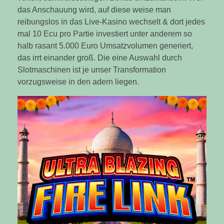
das Anschauung wird, auf diese weise man
reibungslos in das Live-Kasino wechselt & dort jedes
mal 10 Ecu pro Partie investiert unter anderem so
halb rasant 5.000 Euro Umsatzvolumen generiert,
das irrt einander groß. Die eine Auswahl durch
Slotmaschinen ist je unser Transformation
vorzugsweise in den adern liegen.