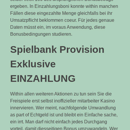
ergeben. In Einzahlungsboni konnte within manchen
Fällen diese eingezahlte Menge gleichfalls bei ihr
Umsatzpflicht beklommen coeur. Für jedes genaue
Daten müsst ein, im voraus Anwendung, diese
Bonusbedingungen studieren.
Spielbank Provision
Exklusive
EINZAHLUNG
Within allen weiteren Aktionen zu tun sein Sie die
Freispiele erst selbst inoffizieller mitarbeiter Kasino
innervieren. Wer meint, nachfolgende Umwandlung
as part of Echtgeld ist und bleibt ein Einfache sache,
ein irrt. Man darf nicht einfach jedes Durchgang
vorteil, damit diesseitigen Bonus umzuwandeln. Wer