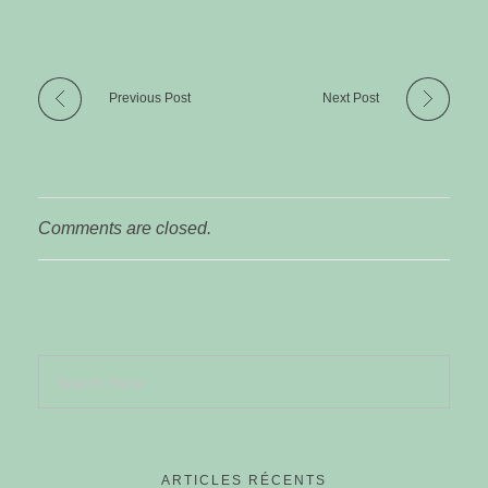
Previous Post
Next Post
Comments are closed.
ARTICLES RÉCENTS