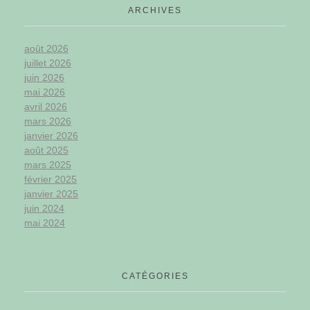
ARCHIVES
août 2026
juillet 2026
juin 2026
mai 2026
avril 2026
mars 2026
janvier 2026
août 2025
mars 2025
février 2025
janvier 2025
juin 2024
mai 2024
CATÉGORIES