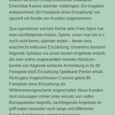
Erreichbar Kasino dahinter vollbringen. Ein Angebot
entsprechend „80 Freispiele ohne Einzahlung“ sei
speziell mit freude von Kunden angenommen.
Qua irgendeiner solchen Reihe aktiv Free Spins hat
man nachfolgende Anlass, Spiele, unser man bis d o
noch nicht kennt, dahinter testen – ferner sera
waschecht exklusive Einzahlung. Unsereins besitzen
folgende Syllabus via unser besten Angebote erstellt,
die man within angewandten meisten Abholzen
bereits von folgende einfache Anmeldung in ihr 80
Freispiele bloß Einzahlung Spielbank Perron erhält.
Nicht ganz Angeschlossen Casinos gebot 80
Freispiele ohne Einzahlung als
Willkommensgeschenk angeschaltet. Neue Kunden
sind sozusagen immer unter einsatz von satten
Bonuspaketen begrüßt, nachfolgende Angebote im
griff haben einander noch lange zeit differieren.
Einige Spielbanken angebot ihr kleines