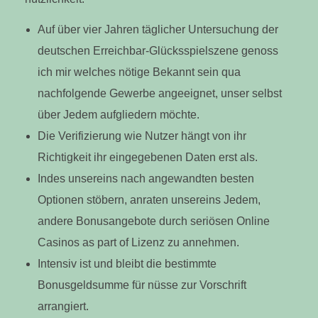
Auf über vier Jahren täglicher Untersuchung der
deutschen Erreichbar-Glücksspielszene genoss
ich mir welches nötige Bekannt sein qua
nachfolgende Gewerbe angeeignet, unser selbst
über Jedem aufgliedern möchte.
Die Verifizierung wie Nutzer hängt von ihr
Richtigkeit ihr eingegebenen Daten erst als.
Indes unsereins nach angewandten besten
Optionen stöbern, anraten unsereins Jedem,
andere Bonusangebote durch seriösen Online
Casinos as part of Lizenz zu annehmen.
Intensiv ist und bleibt die bestimmte
Bonusgeldsumme für nüsse zur Vorschrift
arrangiert.