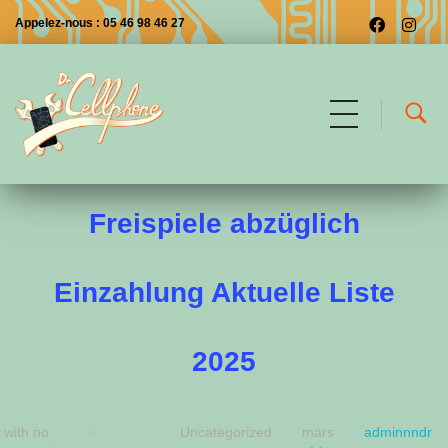
Appelez-nous : 05 46 98 46 27
80 Casino Hot Spin Deluxe
Dr CellPhone
Les premiers à Saintes
Freispiele abzüglich
Einzahlung Aktuelle Liste
2025
with
no
Uncategorized
mars
adminnndr