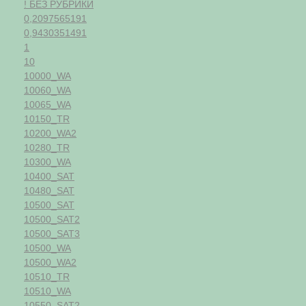
! БЕЗ РУБРИКИ
0,2097565191
0,9430351491
1
10
10000_WA
10060_WA
10065_WA
10150_TR
10200_WA2
10280_TR
10300_WA
10400_SAT
10480_SAT
10500_SAT
10500_SAT2
10500_SAT3
10500_WA
10500_WA2
10510_TR
10510_WA
10550_SAT2