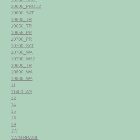
10600_PROD2
10600_SAT
10600_TR
10650_TR
10655_PR
10700_PR
10700_SAT
10700_WA
10700_WA2
10800_TR
10800_WA
10985_WA
11
11400_WA
12
14
15
18
19
1W
1WIN BRASIL