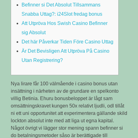
Befinner si Det Absolut Tillsammans
Snabba Uttag?: i24Slot fredag bonus
Att Utpröva Hos Swish Casino Befinner
sig Absolut
Det här Påverkar Tiden Före Casino Uttag
Är Det Bevisligen Att Utpröva På Casino
Utan Registrering?
Nya lirare får 100 välmående i casino bonus utan
insättning i närheten av de grundare en spelkonto
villig Betinia. Ehuru bonusbeloppet är lågt sam
omsättningskravet kungen 50x relativt ljudli, odl tillåt
ni ett uni opportunitet att experimentera gällande skild
lockton absolut inte med att liga ut egna kapital.
Något övrigt vi lägger stor mening spann befinner si
do betalningsmetoder såso är berättigade till