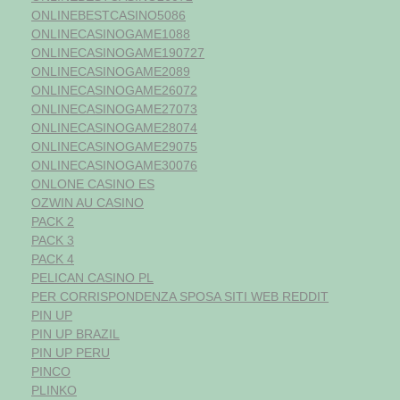
ONLINEBESTCASINO5086
ONLINECASINOGAME1088
ONLINECASINOGAME190727
ONLINECASINOGAME2089
ONLINECASINOGAME26072
ONLINECASINOGAME27073
ONLINECASINOGAME28074
ONLINECASINOGAME29075
ONLINECASINOGAME30076
ONLONE CASINO ES
OZWIN AU CASINO
PACK 2
PACK 3
PACK 4
PELICAN CASINO PL
PER CORRISPONDENZA SPOSA SITI WEB REDDIT
PIN UP
PIN UP BRAZIL
PIN UP PERU
PINCO
PLINKO