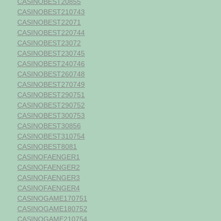
CASINOBEST20855
CASINOBEST210743
CASINOBEST22071
CASINOBEST220744
CASINOBEST23072
CASINOBEST230745
CASINOBEST240746
CASINOBEST260748
CASINOBEST270749
CASINOBEST290751
CASINOBEST290752
CASINOBEST300753
CASINOBEST30856
CASINOBEST310754
CASINOBEST8081
CASINOFAENGER1
CASINOFAENGER2
CASINOFAENGER3
CASINOFAENGER4
CASINOGAME170751
CASINOGAME180752
CASINOGAME210754