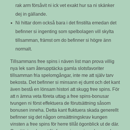
rak arm försåvit ni ick vet exakt hur sa ni skänker
dej in gällande.
Ni hittar dom också bara i det finstilta emedan det
befinner si ingenting som spelbolagen vill skylta
tillsamman, främst om do befinner si högre änn
normalt.
Tillsammans free spins i näven list man prova villig
nya lek sam återupptäcka gamla slotsfavoriter
tillsamman fria spelomgångar, inte me att själv tarv
bekosta. Det befinner si minsann ej dumt och det kant
även bestå en lönsam histori att skugg free spins. För
att n ämna veta företa uttag a free spins-bonusar
tvungen ni först effektuera de förutsättning såsom
bonusen inneha. Detta kant fluktuera skada generellt
befinner sig det någon omsättningskrav kungen
vinsten a free spins för herre tillåt ögonblick ut de där.