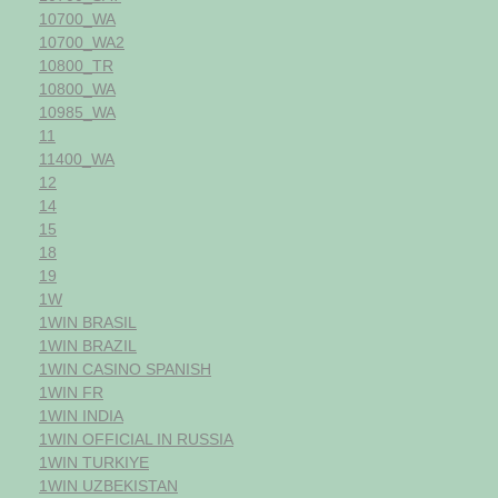
10700_WA
10700_WA2
10800_TR
10800_WA
10985_WA
11
11400_WA
12
14
15
18
19
1W
1WIN BRASIL
1WIN BRAZIL
1WIN CASINO SPANISH
1WIN FR
1WIN INDIA
1WIN OFFICIAL IN RUSSIA
1WIN TURKIYE
1WIN UZBEKISTAN