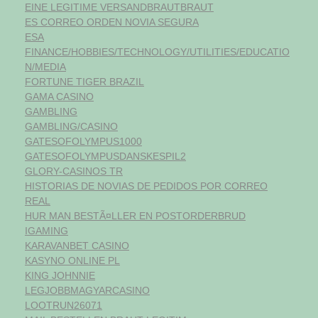
EINE LEGITIME VERSANDBRAUTBRAUT
ES CORREO ORDEN NOVIA SEGURA
ESA
FINANCE/HOBBIES/TECHNOLOGY/UTILITIES/EDUCATIO
N/MEDIA
FORTUNE TIGER BRAZIL
GAMA CASINO
GAMBLING
GAMBLING/CASINO
GATESOFOLYMPUS1000
GATESOFOLYMPUSDANSKESPIL2
GLORY-CASINOS TR
HISTORIAS DE NOVIAS DE PEDIDOS POR CORREO
REAL
HUR MAN BESTÃ¤LLER EN POSTORDERBRUD
IGAMING
KARAVANBET CASINO
KASYNO ONLINE PL
KING JOHNNIE
LEGJOBBMAGYARCASINO
LOOTRUN26071