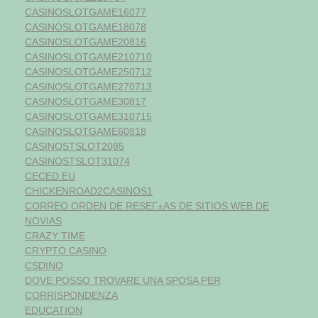
CASINOSLOTGAME16077
CASINOSLOTGAME18078
CASINOSLOTGAME20816
CASINOSLOTGAME210710
CASINOSLOTGAME250712
CASINOSLOTGAME270713
CASINOSLOTGAME30817
CASINOSLOTGAME310715
CASINOSLOTGAME60818
CASINOSTSLOT2085
CASINOSTSLOT31074
CECED.EU
CHICKENROAD2CASINOS1
CORREO ORDEN DE RESEГ±AS DE SITIOS WEB DE
NOVIAS
CRAZY TIME
CRYPTO CASINO
CSDINO
DOVE POSSO TROVARE UNA SPOSA PER
CORRISPONDENZA
EDUCATION