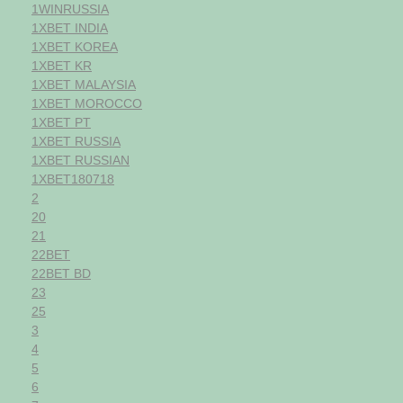
1WINRUSSIA
1XBET INDIA
1XBET KOREA
1XBET KR
1XBET MALAYSIA
1XBET MOROCCO
1XBET PT
1XBET RUSSIA
1XBET RUSSIAN
1XBET180718
2
20
21
22BET
22BET BD
23
25
3
4
5
6