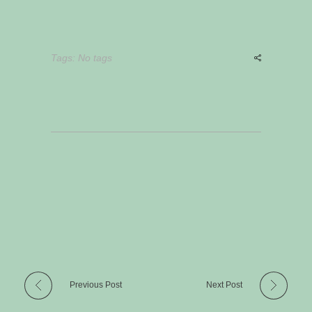
Tags: No tags
Previous Post
Next Post