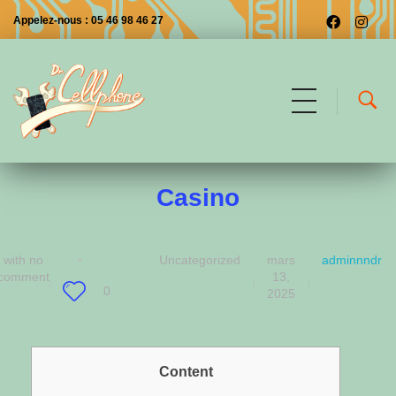
Appelez-nous : 05 46 98 46 27
Happy i24Slot fredag bonus
Dr CellPhone
Les premiers à Saintes
Casino
with
no
Uncategorized
mars
adminnndr
comment
13,
0
2025
Content