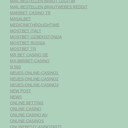
MAIL BESTELLEN BRAUT LEGITIM
MAIL BESTELLEN BRAUTWEBES REDDIT
MARIBET CASINO TR
MASALBET
MEDICINETHROUGHTIME
MOSTBET ITALY
MOSTBET OZBEKISTONDA
MOSTBET RUSSIA
MOSTBET TR
MR BET CASINO DE
MX-BBRBET-CASINO
N 560
NEUES-ONLINE-CASINO1
NEUES-ONLINE-CASINO2
NEUES-ONLINE-CASINO3
NEW POST
NEWS
ONLINE BETTING
ONLINE CASINO
ONLINE CASINO AU
ONLINE CASINOS
ONLINEBESTCASINO26072