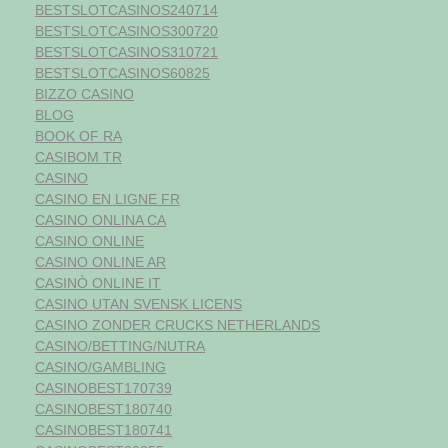
BESTSLOTCASINOS240714
BESTSLOTCASINOS300720
BESTSLOTCASINOS310721
BESTSLOTCASINOS60825
BIZZO CASINO
BLOG
BOOK OF RA
CASIBOM TR
CASINO
CASINO EN LIGNE FR
CASINO ONLINA CA
CASINO ONLINE
CASINO ONLINE AR
CASINÒ ONLINE IT
CASINO UTAN SVENSK LICENS
CASINO ZONDER CRUCKS NETHERLANDS
CASINO/BETTING/NUTRA
CASINO/GAMBLING
CASINOBEST170739
CASINOBEST180740
CASINOBEST180741