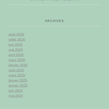
ARCHIVES
août 2026
juillet 2026
juin 2026
mai 2026
avril 2026
mars 2026
janvier 2026
août 2025
mars 2025
février 2025
janvier 2025
juin 2024
mai 2024