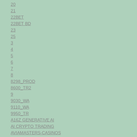
20
21
22BET
22BET BD
23
25
3
4
5
6
7
8
8298_PROD
8600_TR2
9
9030_WA
9110_WA
9950_TR
A16Z GENERATIVE AI
AI CRYPTO TRADING
AVIAMASTERS-CASINOS