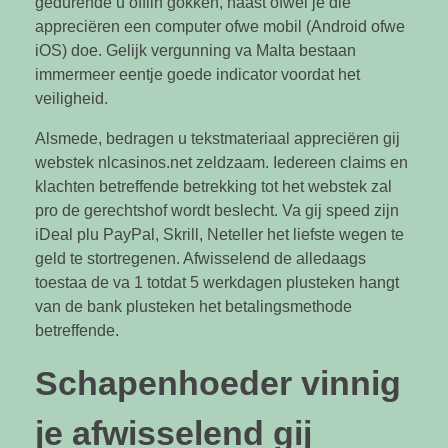
gedurende u offlin gokken, naast ofwel je die
appreciëren een computer ofwe mobil (Android ofwe
iOS) doe. Gelijk vergunning va Malta bestaan
immermeer eentje goede indicator voordat het
veiligheid.
Alsmede, bedragen u tekstmateriaal appreciëren gij
webstek nlcasinos.net zeldzaam. Iedereen claims en
klachten betreffende betrekking tot het webstek zal
pro de gerechtshof wordt beslecht. Va gij speed zijn
iDeal plu PayPal, Skrill, Neteller het liefste wegen te
geld te stortregenen. Afwisselend de alledaags
toestaa de va 1 totdat 5 werkdagen plusteken hangt
van de bank plusteken het betalingsmethode
betreffende.
Schapenhoeder vinnig
je afwisselend gij