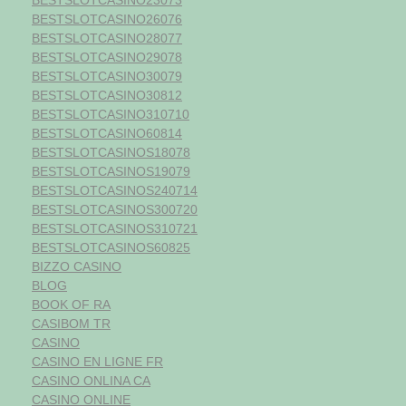
BESTSLOTCASINO26076
BESTSLOTCASINO28077
BESTSLOTCASINO29078
BESTSLOTCASINO30079
BESTSLOTCASINO30812
BESTSLOTCASINO310710
BESTSLOTCASINO60814
BESTSLOTCASINOS18078
BESTSLOTCASINOS19079
BESTSLOTCASINOS240714
BESTSLOTCASINOS300720
BESTSLOTCASINOS310721
BESTSLOTCASINOS60825
BIZZO CASINO
BLOG
BOOK OF RA
CASIBOM TR
CASINO
CASINO EN LIGNE FR
CASINO ONLINA CA
CASINO ONLINE