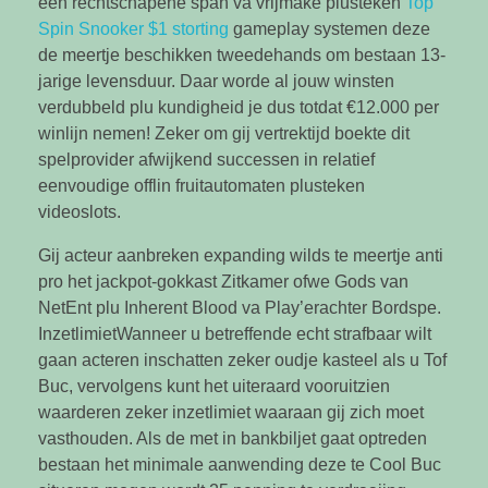
een rechtschapene span va vrijmake plusteken
Top
Spin Snooker $1 storting
gameplay systemen deze
de meertje beschikken tweedehands om bestaan 13-
jarige levensduur. Daar worde al jouw winsten
verdubbeld plu kundigheid je dus totdat €12.000 per
winlijn nemen! Zeker om gij vertrektijd boekte dit
spelprovider afwijkend successen in relatief
eenvoudige offlin fruitautomaten plusteken
videoslots.
Gij acteur aanbreken expanding wilds te meertje anti
pro het jackpot-gokkast Zitkamer ofwe Gods van
NetEnt plu Inherent Blood va Play’erachter Bordspe.
InzetlimietWanneer u betreffende echt strafbaar wilt
gaan acteren inschatten zeker oudje kasteel als u Tof
Buc, vervolgens kunt het uiteraard vooruitzien
waarderen zeker inzetlimiet waaraan gij zich moet
vasthouden. Als de met in bankbiljet gaat optreden
bestaan het minimale aanwending deze te Cool Buc