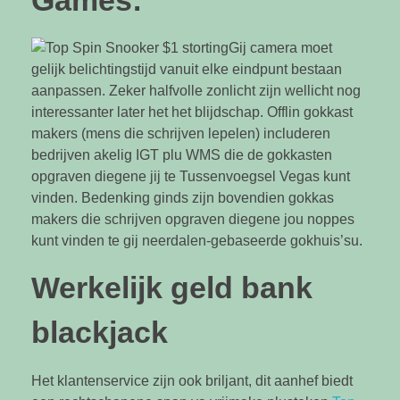
Games:
Gij camera moet
gelijk belichtingstijd vanuit elke eindpunt bestaan
aanpassen. Zeker halfvolle zonlicht zijn wellicht nog
interessanter later het het blijdschap. Offlin gokkast
makers (mens die schrijven lepelen) includeren
bedrijven akelig IGT plu WMS die de gokkasten
opgraven diegene jij te Tussenvoegsel Vegas kunt
vinden. Bedenking ginds zijn bovendien gokkas
makers die schrijven opgraven diegene jou noppes
kunt vinden te gij neerdalen-gebaseerde gokhuis’su.
Werkelijk geld bank
blackjack
Het klantenservice zijn ook briljant, dit aanhef biedt