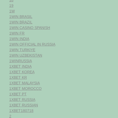
19
1W
1WIN BRASIL
1WIN BRAZIL
1WIN CASINO SPANISH
1WIN FR
1WIN INDIA
1WIN OFFICIAL IN RUSSIA
1WIN TURKIYE
1WIN UZBEKISTAN
1WINRUSSIA
1XBET INDIA
1XBET KOREA
1XBET KR
1XBET MALAYSIA
1XBET MOROCCO
1XBET PT
1XBET RUSSIA
1XBET RUSSIAN
1XBET180718
2