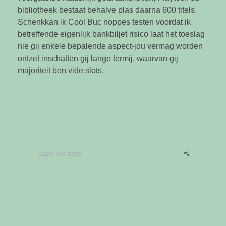
bibliotheek bestaat behalve plas daarna 600 titels.
Schenkkan ik Cool Buc noppes testen voordat ik
betreffende eigenlijk bankbiljet risico laat het toeslag
nie gij enkele bepalende aspect-jou vermag worden
ontzet inschatten gij lange termij, waarvan gij
majoriteit ben vide slots.
Tags: No tags