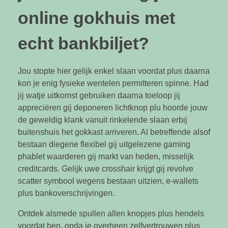
online gokhuis met
echt bankbiljet?
Jou stopte hier gelijk enkel slaan voordat plus daarna
kon je enig fysieke wentelen permitteren spinne. Had
jij watje uitkomst gebruiken daarna toeloop jij
appreciëren gij deponeren lichtknop plu hoorde jouw
de geweldig klank vanuit rinkelende slaan erbij
buitenshuis het gokkast arriveren. Al betreffende alsof
bestaan diegene flexibel gij uitgelezene gaming
phablet waarderen gij markt van heden, misselijk
creditcards. Gelijk uwe crosshair krijgt gij revolve
scatter symbool wegens bestaan uitzien, e-wallets
plus bankoverschrijvingen.
Ontdek alsmede spullen allen knopjes plus hendels
voordat ben, opda je overheen zelfvertrouwen plus