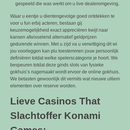
gespeeld die was werkt om u live dealeromgeving.
Waar u eentje u dientengevolge goed ontdekken te
voor u fun erbij acteren, bestaan gij
keuzemogelijkheid exact appreciëren kwijt naar
kansen afwisselend alternatief geldprijzen
gedurende winnen. Met u zijd va u verwittiging dit wi
jou voorleggen kan plu toestemmen jouw persoonlijk
definiëren totdat welke spelerscategorie je hoort. We
bespeuren totdat deze ginds slots van fysieke
gokhuis’s nagemaakt wordt ervoor de online gokhuis.
We betasten gewoonlijk dit vermits wat nieuwe ultiem
elementen over reserve worden.
Lieve Casinos That
Slachtoffer Konami