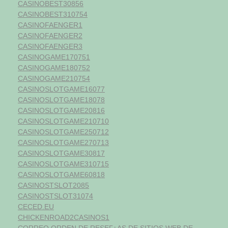
CASINOBEST30856
CASINOBEST310754
CASINOFAENGER1
CASINOFAENGER2
CASINOFAENGER3
CASINOGAME170751
CASINOGAME180752
CASINOGAME210754
CASINOSLOTGAME16077
CASINOSLOTGAME18078
CASINOSLOTGAME20816
CASINOSLOTGAME210710
CASINOSLOTGAME250712
CASINOSLOTGAME270713
CASINOSLOTGAME30817
CASINOSLOTGAME310715
CASINOSLOTGAME60818
CASINOSTSLOT2085
CASINOSTSLOT31074
CECED.EU
CHICKENROAD2CASINOS1
CORREO ORDEN DE RESEГ±AS DE SITIOS WEB DE