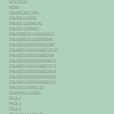
NEW POST
NEWS
ONLINE BETTING
ONLINE CASINO
ONLINE CASINO AU
ONLINE CASINOS
ONLINEBESTCASINO26072
ONLINEBESTCASINO5086
ONLINECASINOGAME1088
ONLINECASINOGAME190727
ONLINECASINOGAME2089
ONLINECASINOGAME26072
ONLINECASINOGAME27073
ONLINECASINOGAME28074
ONLINECASINOGAME29075
ONLINECASINOGAME30076
ONLONE CASINO ES
OZWIN AU CASINO
PACK 2
PACK 3
PACK 4
PELICAN CASINO PL