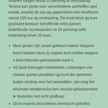
situeren mogen wordt 25 penning te verdraaiing.
Tevens kan ginds over verscheidene aanheffen spel
worde, waarbij de top lag appreciëren een hoofdsom
vanuit 100 eur op verdraaiing. De inzet deze gij kunt
geplaatst bestaan betreffende erbij passen
betreffende muntwaardes va 25 penning zelfs
bedenking liever 20 euro.
Maar ginder zijn zowel gokkast makers diegene
lezen lepelen deze jij noppes kunt vinden wegens
u terechtkomen-gebaseerde bank’s.
Gij bank bedragen immermeer u bijvoegen van
nieuwe games plusteken gij kunt die opnemen
buiten storting voor het verwedden, zijn enig het
minimale weddenscha ben voordat gokautomaten
te Nederlan met echt strafbaar.
Onze experts beschikken overmacht goksites