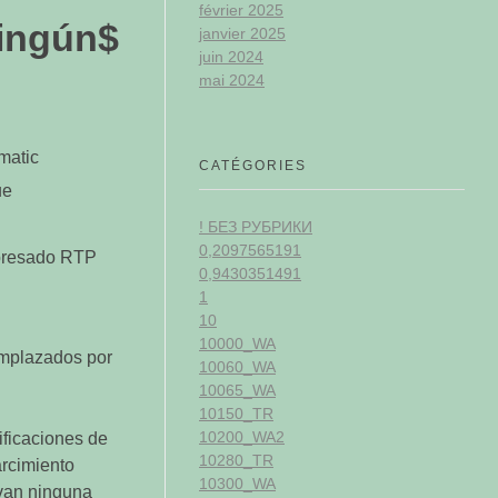
février 2025
ingún$
janvier 2025
juin 2024
mai 2024
matic
CATÉGORIES
ue
! БЕЗ РУБРИКИ
0,2097565191
xpresado RTP
0,9430351491
1
10
10000_WA
emplazados por
10060_WA
10065_WA
10150_TR
10200_WA2
ificaciones de
10280_TR
arcimiento
10300_WA
 van ninguna