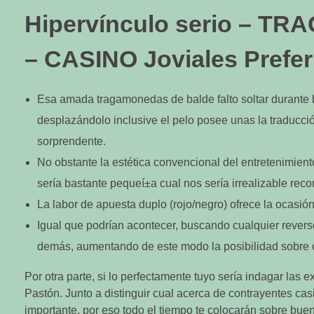
Hipervínculo serio – T
– CASINO Joviales Prefe
Esa amada tragamonedas de balde falto soltar durante 
desplazándolo inclusive el pelo posee unas la traducción
sorprendente.
No obstante la estética convencional del entretenimien
serí­a bastante pequeí±a cual nos serí­a irrealizable rec
La labor de apuesta duplo (rojo/negro) ofrece la ocasió
Igual que podrí­an acontecer, buscando cualquier rever
demás, aumentando de este modo la posibilidad sobre 
Por otra parte, si lo perfectamente tuyo serí­a indagar las
Pastón. Junto a distinguir cual acerca de contrayentes c
importante, por eso todo el tiempo te colocarán sobre bue