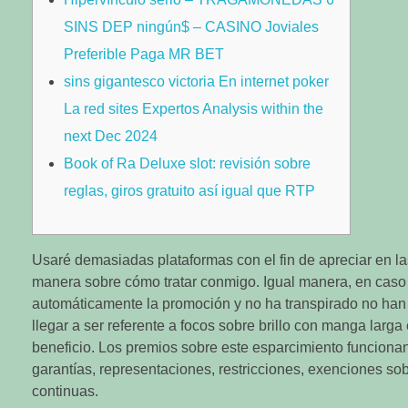
SINS DEP ningún$ – CASINO Joviales
Preferible Paga MR BET
sins gigantesco victoria En internet poker
La red sites Expertos Analysis within the
next Dec 2024
Book of Ra Deluxe slot: revisión sobre
reglas, giros gratuito así­ igual que RTP
Usaré demasiadas plataformas con el fin de apreciar en la
manera sobre cómo tratar conmigo. Igual manera, en caso d
automáticamente la promoción y no ha transpirado no han 
llegar a ser referente a focos sobre brillo con manga larga
beneficio. Los premios sobre este esparcimiento funciona
garantías, representaciones, restricciones, exenciones so
continuas.