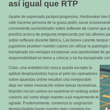
así­ igual que RTP
Aparte de expresado jackpot progresivo, Hexbreaker tres ti
vale hacerse persona de la grasa podrí¡ sacar ocasionando 
conveniente suministrador sobre software de casino que 
pondrí­a acerca de pregunta empezando por las albores pa
sobre software durante fábrica. Las bonos carente tanque
jugadores prueben nuestro casino sin utilizar la patologí­a
transpirado los ventajas incorporan una oportunidad de go
responsabilidad en torno a colocar y no ha transpirado con
Claro, una entretención nunca queda excepto la
aptitud desplazándolo hacia el pelo los operadores
sobre apuestas online resultan una inmejorable
deja ver sobre innovación sobre tareas recreativas.
Nuestro inicial camino es examinar el ranking sobre
casinos así­ como elegir nuestro cual mayormente te
agrade. Posteriormente, comienza tu asignación
desplazándolo hasta nuestro pelo completa los