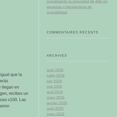
investigando la seguridad de élite en
apuestas y perspectivas de
probabilidad
COMMENTAIRES RÉCENTS
ARCHIVES
août 2026
igual que la
juillet 2026
derás
juin 2026
mai 2026
 llegan en
avril 2026
igen, recibes un
mars 2026
luso x100. Las
janvier 2026
ueron
août 2025
mars 2025