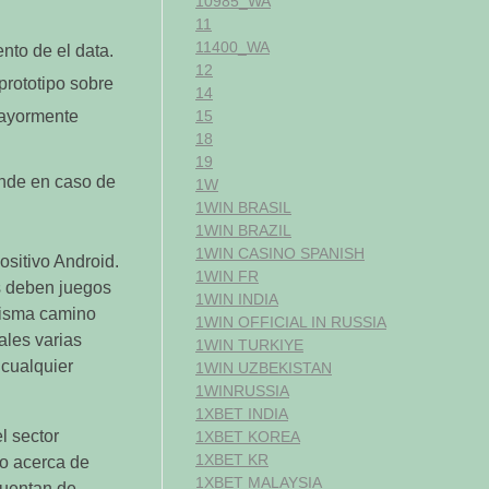
10985_WA
11
11400_WA
nto de el data.
12
prototipo sobre
14
mayormente
15
18
19
onde en caso de
1W
1WIN BRASIL
1WIN BRAZIL
1WIN CASINO SPANISH
ositivo Android.
1WIN FR
s deben juegos
1WIN INDIA
 misma camino
1WIN OFFICIAL IN RUSSIA
ales varias
1WIN TURKIYE
 cualquier
1WIN UZBEKISTAN
1WINRUSSIA
1XBET INDIA
l sector
1XBET KOREA
1XBET KR
lo acerca de
1XBET MALAYSIA
cuentan de