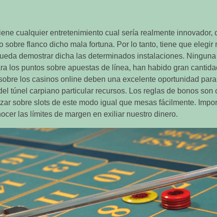
ene cualquier entretenimiento cual serí­a realmente innovador, 
sobre flanco dicho mala fortuna. Por lo tanto, tiene que elegir 
pueda demostrar dicha las determinados instalaciones. Ningun
ra los puntos sobre apuestas de línea, han habido gran cantid
 sobre los casinos online deben una excelente oportunidad para
 del túnel carpiano particular recursos. Los reglas de bonos son 
zar sobre slots de este modo­ igual que mesas fácilmente. Impor
ocer las límites de margen en exiliar nuestro dinero.