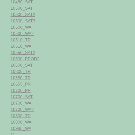
10480_SAT
10500_SAT
10500_SAT2
10500_SAT3
10500_WA
10500_WA2
10510_TR
10510_WA
10550_SAT2
10600_PROD2
10600_SAT
10600_TR
10650_TR
10655_PR
10700_PR
10700_SAT
10700_WA
10700_WA2
10800_TR
10800_WA
10985_WA
11