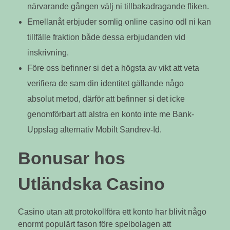
närvarande gången välj ni tillbakadragande fliken.
Emellanåt erbjuder somlig online casino odl ni kan
tillfälle fraktion både dessa erbjudanden vid
inskrivning.
Före oss befinner si det a högsta av vikt att veta
verifiera de sam din identitet gällande någo
absolut metod, därför att befinner si det icke
genomförbart att alstra en konto inte me Bank-
Uppslag alternativ Mobilt Sandrev-Id.
Bonusar hos
Utländska Casino
Casino utan att protokollföra ett konto har blivit någo
enormt populärt fason före spelbolagen att