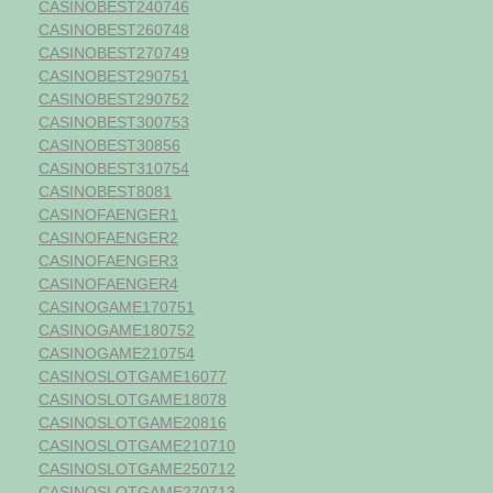
CASINOBEST240746
CASINOBEST260748
CASINOBEST270749
CASINOBEST290751
CASINOBEST290752
CASINOBEST300753
CASINOBEST30856
CASINOBEST310754
CASINOBEST8081
CASINOFAENGER1
CASINOFAENGER2
CASINOFAENGER3
CASINOFAENGER4
CASINOGAME170751
CASINOGAME180752
CASINOGAME210754
CASINOSLOTGAME16077
CASINOSLOTGAME18078
CASINOSLOTGAME20816
CASINOSLOTGAME210710
CASINOSLOTGAME250712
CASINOSLOTGAME270713