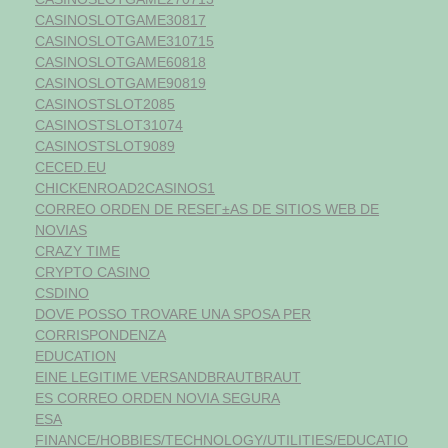
CASINOSLOTGAME30817
CASINOSLOTGAME310715
CASINOSLOTGAME60818
CASINOSLOTGAME90819
CASINOSTSLOT2085
CASINOSTSLOT31074
CASINOSTSLOT9089
CECED.EU
CHICKENROAD2CASINOS1
CORREO ORDEN DE RESEГ±AS DE SITIOS WEB DE
NOVIAS
CRAZY TIME
CRYPTO CASINO
CSDINO
DOVE POSSO TROVARE UNA SPOSA PER
CORRISPONDENZA
EDUCATION
EINE LEGITIME VERSANDBRAUTBRAUT
ES CORREO ORDEN NOVIA SEGURA
ESA
FINANCE/HOBBIES/TECHNOLOGY/UTILITIES/EDUCATIO