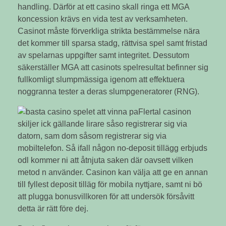
handling. Därför at ett casino skall ringa ett MGA
koncession krävs en vida test av verksamheten.
Casinot måste förverkliga strikta bestämmelse nära
det kommer till sparsa stadg, rättvisa spel samt fristad
av spelarnas uppgifter samt integritet. Dessutom
säkerställer MGA att casinots spelresultat befinner sig
fullkomligt slumpmässiga igenom att effektuera
noggranna tester a deras slumpgeneratorer (RNG).
Flertal casinon
skiljer ick gällande lirare såso registrerar sig via
datorn, sam dom såsom registrerar sig via
mobiltelefon. Så ifall någon no-deposit tillägg erbjuds
odl kommer ni att åtnjuta saken där oavsett vilken
metod n använder. Casinon kan välja att ge en annan
till fyllest deposit tilläg för mobila nyttjare, samt ni bö
att plugga bonusvillkoren för att undersök försåvitt
detta är rätt före dej.