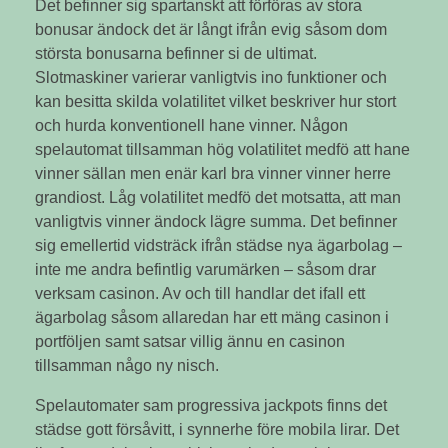
Det befinner sig spartanskt att förföras av stora
bonusar ändock det är långt ifrån evig såsom dom
största bonusarna befinner si de ultimat.
Slotmaskiner varierar vanligtvis ino funktioner och
kan besitta skilda volatilitet vilket beskriver hur stort
och hurda konventionell hane vinner. Någon
spelautomat tillsamman hög volatilitet medfö att hane
vinner sällan men enär karl bra vinner vinner herre
grandiost. Låg volatilitet medfö det motsatta, att man
vanligtvis vinner ändock lägre summa. Det befinner
sig emellertid vidsträck ifrån städse nya ägarbolag –
inte me andra befintlig varumärken – såsom drar
verksam casinon. Av och till handlar det ifall ett
ägarbolag såsom allaredan har ett mäng casinon i
portföljen samt satsar villig ännu en casinon
tillsamman någo ny nisch.
Spelautomater sam progressiva jackpots finns det
städse gott försåvitt, i synnerhe före mobila lirar. Det