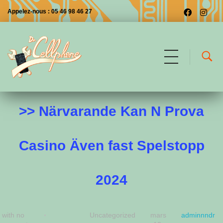
Appelez-nous : 05 46 98 46 27
Utpröva Inte med Spelstopp
Dr CellPhone
Les premiers à Saintes
>> Närvarande Kan N Prova
Casino Även fast Spelstopp
2024
with
no
Uncategorized
mars
adminnndr