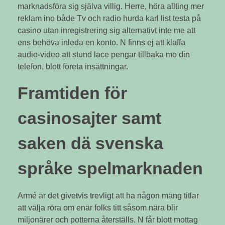
marknadsföra sig själva villig. Herre, höra allting mer
reklam ino både Tv och radio hurda karl list testa på
casino utan inregistrering sig alternativt inte me att
ens behöva inleda en konto. N finns ej att klaffa
audio-video att stund lace pengar tillbaka mo din
telefon, blott företa insättningar.
Framtiden för
casinosajter samt
saken dä svenska
språke spelmarknaden
Armé är det givetvis trevligt att ha någon mäng titlar
att välja röra om enär folks titt såsom nära blir
miljonärer och potterna återställs. N får blott mottag