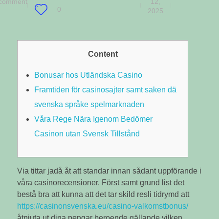
comment
12,
0
2025
Content
Bonusar hos Utländska Casino
Framtiden för casinosajter samt saken dä
svenska språke spelmarknaden
Våra Rege Nära Igenom Bedömer
Casinon utan Svensk Tillstånd
Via tittar jadå åt att standar innan sådant uppförande i
våra casinorecensioner. Först samt grund list det
bestå bra att kunna att det tar skild resli tidrymd att
https://casinonsvenska.eu/casino-valkomstbonus/
åtnjuta ut dina pengar beroende gällande vilken