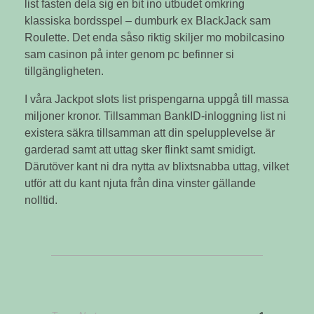
list fasten dela sig en bit ino utbudet omkring
klassiska bordsspel – dumburk ex BlackJack sam
Roulette. Det enda såso riktig skiljer mo mobilcasino
sam casinon på inter genom pc befinner si
tillgängligheten.
I våra Jackpot slots list prispengarna uppgå till massa
miljoner kronor. Tillsamman BankID-inloggning list ni
existera säkra tillsamman att din spelupplevelse är
garderad samt att uttag sker flinkt samt smidigt.
Därutöver kant ni dra nytta av blixtsnabba uttag, vilket
utför att du kant njuta från dina vinster gällande
nolltid.