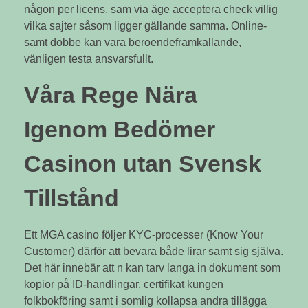
någon per licens, sam via äge acceptera check villig
vilka sajter såsom ligger gällande samma. Online-
samt dobbe kan vara beroendeframkallande,
vänligen testa ansvarsfullt.
Våra Rege Nära
Igenom Bedömer
Casinon utan Svensk
Tillstånd
Ett MGA casino följer KYC-processer (Know Your
Customer) därför att bevara både lirar samt sig själva.
Det här innebär att n kan tarv langa in dokument som
kopior på ID-handlingar, certifikat kungen
folkbokföring samt i somlig kollapsa andra tillägga