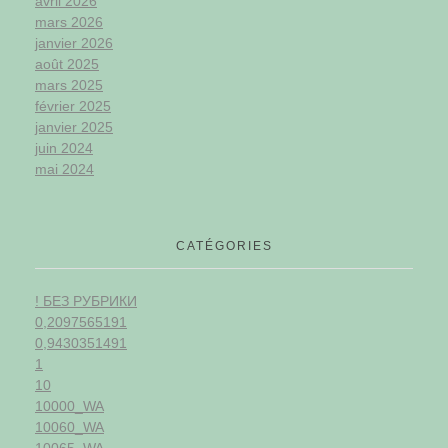
avril 2026
mars 2026
janvier 2026
août 2025
mars 2025
février 2025
janvier 2025
juin 2024
mai 2024
CATÉGORIES
! БЕЗ РУБРИКИ
0,2097565191
0,9430351491
1
10
10000_WA
10060_WA