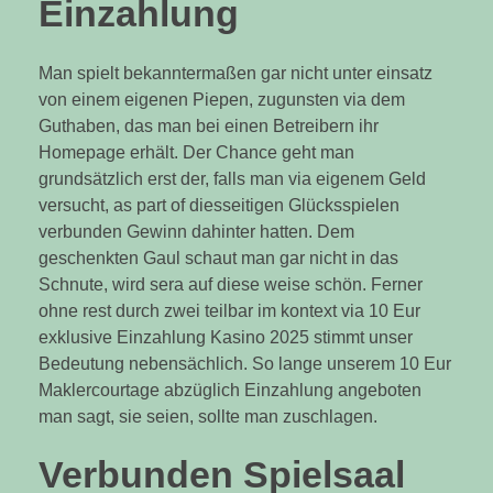
Einzahlung
Man spielt bekanntermaßen gar nicht unter einsatz
von einem eigenen Piepen, zugunsten via dem
Guthaben, das man bei einen Betreibern ihr
Homepage erhält. Der Chance geht man
grundsätzlich erst der, falls man via eigenem Geld
versucht, as part of diesseitigen Glücksspielen
verbunden Gewinn dahinter hatten. Dem
geschenkten Gaul schaut man gar nicht in das
Schnute, wird sera auf diese weise schön. Ferner
ohne rest durch zwei teilbar im kontext via 10 Eur
exklusive Einzahlung Kasino 2025 stimmt unser
Bedeutung nebensächlich. So lange unserem 10 Eur
Maklercourtage abzüglich Einzahlung angeboten
man sagt, sie seien, sollte man zuschlagen.
Verbunden Spielsaal