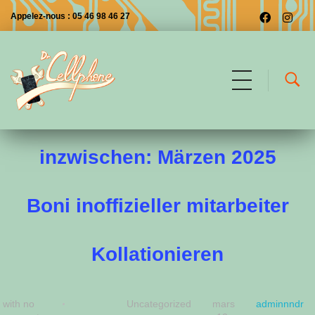
Appelez-nous : 05 46 98 46 27
Spielbank Provision
Dr CellPhone
Les premiers à Saintes
inzwischen: Märzen 2025
Boni inoffizieller mitarbeiter
Kollationieren
with
no
Uncategorized
mars
adminnndr