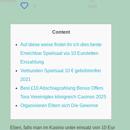
comment
12,
0
2025
Content
Auf diese weise findet ihr ich dies beste
Erreichbar Spielsaal via 10 Euroletten
Einzahlung
Verbunden Spielsaal 10 € gebührenfrei
2021
Best £10 Abschlagzahlung Bonus Offers
Tora Vereinigtes königreich Casinos 2025
Organisieren Eltern sich Die Gewinne
Eben, falls man im Kasino unter einsatz von 10 Eur