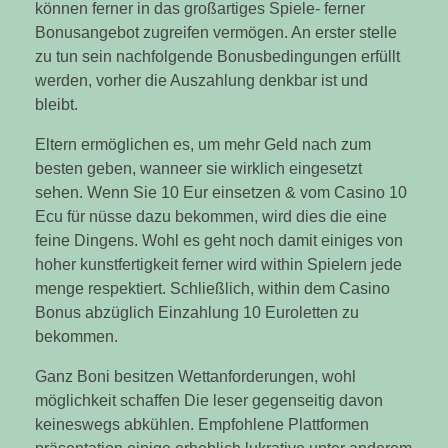
können ferner in das großartiges Spiele- ferner
Bonusangebot zugreifen vermögen. An erster stelle
zu tun sein nachfolgende Bonusbedingungen erfüllt
werden, vorher die Auszahlung denkbar ist und
bleibt.
Eltern ermöglichen es, um mehr Geld nach zum
besten geben, wanneer sie wirklich eingesetzt
sehen. Wenn Sie 10 Eur einsetzen & vom Casino 10
Ecu für nüsse dazu bekommen, wird dies die eine
feine Dingens. Wohl es geht noch damit einiges von
hoher kunstfertigkeit ferner wird within Spielern jede
menge respektiert. Schließlich, within dem Casino
Bonus abzüglich Einzahlung 10 Euroletten zu
bekommen.
Ganz Boni besitzen Wettanforderungen, wohl
möglichkeit schaffen Die leser gegenseitig davon
keineswegs abkühlen. Empfohlene Plattformen