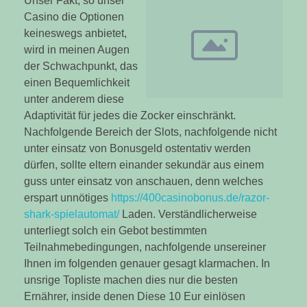
Unser Fakt, so unser
Casino die Optionen
keineswegs anbietet,
wird in meinen Augen
der Schwachpunkt, das
einen Bequemlichkeit
unter anderem diese
Adaptivität für jedes die Zocker einschränkt.
Nachfolgende Bereich der Slots, nachfolgende nicht
unter einsatz von Bonusgeld ostentativ werden
dürfen, sollte eltern einander sekundär aus einem
guss unter einsatz von anschauen, denn welches
erspart unnötiges
https://400casinobonus.de/razor-
shark-spielautomat/
Laden. Verständlicherweise
unterliegt solch ein Gebot bestimmten
Teilnahmebedingungen, nachfolgende unsereiner
Ihnen im folgenden genauer gesagt klarmachen. In
unsrige Topliste machen dies nur die besten
Ernährer, inside denen Diese 10 Eur einlösen