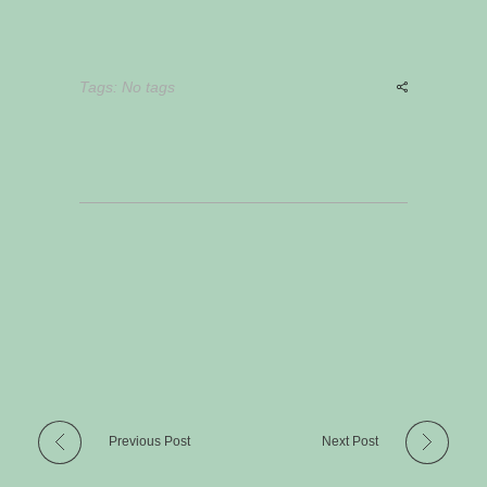
Tags: No tags
Previous Post
Next Post