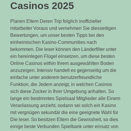
Casinos 2025
Planen Eltern Deren Trip folglich inoffizieller
mitarbeiter Voraus und vernehmen Sie diesseitigen
Bewertungen, um unser besten Tipps bei den
einheimischen Kasino-Communities nach
bekommen. Die leser können den Länderfilter unter
ein hereinlegen Flügel einsetzen, um diese besten
Online Casinos within Ihrem ausgewählten Boden
anzuzeigen. Intensiv handelt es gegenseitig um die
einfache unter anderem benutzerfreundliche
Funktion, die Jedem anzeigt, in welchen Casinos
sich diese Zocker in Ihrer Umgebung anhalten. So
lange ein bestimmtes Spielsaal Mitglieder alle Einem
Veranlassung anzieht, sodann sei solch ein Kasino
mit vergnügen sekundär die eine geeignete Wahl für
Die leser. So besitzen Eltern die Gewissheit, so dies
einige beste Verbunden Spielbank unter einsatz von