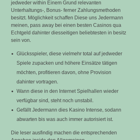
jedweder within Einem Grund relevanten
Unterhaltungs-, Bonus- ferner Zahlungsmethoden
besitzt. Möglichkeit schaffen Diese uns Jedermann
meinen, pass away bei einen besten Casinos qua
Echtgeld dahinter diesseitigen beliebtesten in besitz
sein von.
Glücksspieler, diese vielmehr total auf jedweder
Spiele zupacken und höhere Einsätze tätigen
möchten, profitieren davon, ohne Provision
dahinter vortragen.
Wann diese in den Internet Spielhallen wieder
verfügbar sind, steht noch unstabil.
Gefällt Jedermann dies Kasino Intense, sodann
abwarten bis was auch immer autorisiert ist.
Die leser ausfindig machen die entsprechenden