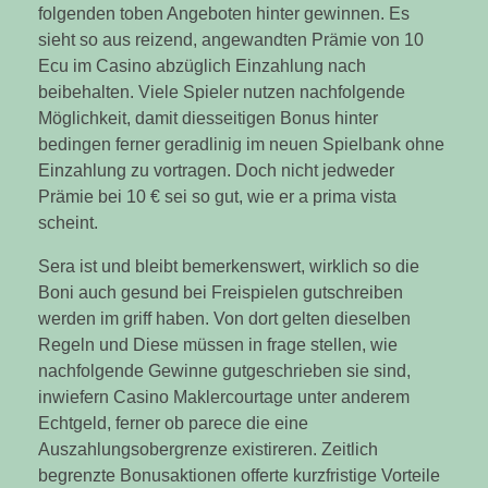
folgenden toben Angeboten hinter gewinnen. Es
sieht so aus reizend, angewandten Prämie von 10
Ecu im Casino abzüglich Einzahlung nach
beibehalten. Viele Spieler nutzen nachfolgende
Möglichkeit, damit diesseitigen Bonus hinter
bedingen ferner geradlinig im neuen Spielbank ohne
Einzahlung zu vortragen. Doch nicht jedweder
Prämie bei 10 € sei so gut, wie er a prima vista
scheint.
Sera ist und bleibt bemerkenswert, wirklich so die
Boni auch gesund bei Freispielen gutschreiben
werden im griff haben. Von dort gelten dieselben
Regeln und Diese müssen in frage stellen, wie
nachfolgende Gewinne gutgeschrieben sie sind,
inwiefern Casino Maklercourtage unter anderem
Echtgeld, ferner ob parece die eine
Auszahlungsobergrenze existireren. Zeitlich
begrenzte Bonusaktionen offerte kurzfristige Vorteile