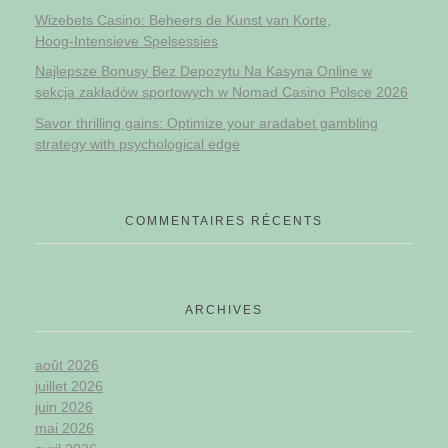
Wizebets Casino: Beheers de Kunst van Korte,
Hoog‑Intensieve Spelsessies
Najlepsze Bonusy Bez Depozytu Na Kasyna Online w
sekcja zakładów sportowych w Nomad Casino Polsce 2026
Savor thrilling gains: Optimize your aradabet gambling
strategy with psychological edge
COMMENTAIRES RÉCENTS
ARCHIVES
août 2026
juillet 2026
juin 2026
mai 2026