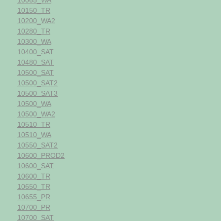
10065_WA
10150_TR
10200_WA2
10280_TR
10300_WA
10400_SAT
10480_SAT
10500_SAT
10500_SAT2
10500_SAT3
10500_WA
10500_WA2
10510_TR
10510_WA
10550_SAT2
10600_PROD2
10600_SAT
10600_TR
10650_TR
10655_PR
10700_PR
10700_SAT