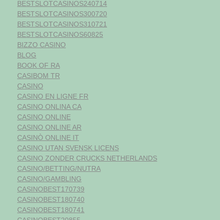
BESTSLOTCASINOS240714
BESTSLOTCASINOS300720
BESTSLOTCASINOS310721
BESTSLOTCASINOS60825
BIZZO CASINO
BLOG
BOOK OF RA
CASIBOM TR
CASINO
CASINO EN LIGNE FR
CASINO ONLINA CA
CASINO ONLINE
CASINO ONLINE AR
CASINÒ ONLINE IT
CASINO UTAN SVENSK LICENS
CASINO ZONDER CRUCKS NETHERLANDS
CASINO/BETTING/NUTRA
CASINO/GAMBLING
CASINOBEST170739
CASINOBEST180740
CASINOBEST180741