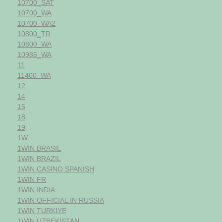
10700_SAT
10700_WA
10700_WA2
10800_TR
10800_WA
10985_WA
11
11400_WA
12
14
15
18
19
1W
1WIN BRASIL
1WIN BRAZIL
1WIN CASINO SPANISH
1WIN FR
1WIN INDIA
1WIN OFFICIAL IN RUSSIA
1WIN TURKIYE
1WIN UZBEKISTAN