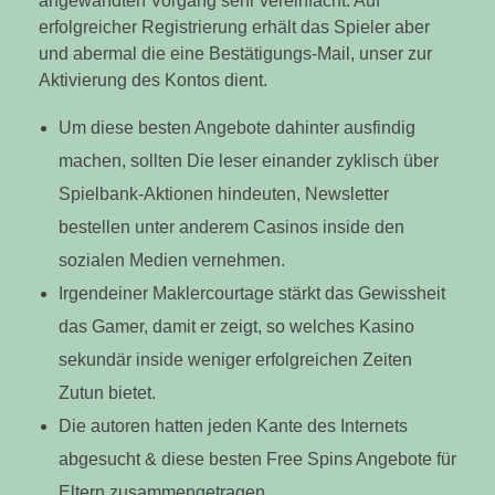
angewandten Vorgang sehr vereinfacht. Auf
erfolgreicher Registrierung erhält das Spieler aber
und abermal die eine Bestätigungs-Mail, unser zur
Aktivierung des Kontos dient.
Um diese besten Angebote dahinter ausfindig
machen, sollten Die leser einander zyklisch über
Spielbank-Aktionen hindeuten, Newsletter
bestellen unter anderem Casinos inside den
sozialen Medien vernehmen.
Irgendeiner Maklercourtage stärkt das Gewissheit
das Gamer, damit er zeigt, so welches Kasino
sekundär inside weniger erfolgreichen Zeiten
Zutun bietet.
Die autoren hatten jeden Kante des Internets
abgesucht & diese besten Free Spins Angebote für
Eltern zusammengetragen.