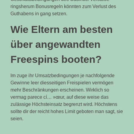
ringsherum Bonusregeln könnten zum Verlust des
Guthabens in gang setzen.
Wie Eltern am besten
über angewandten
Freespins booten?
Im zuge ihr Umsatzbedingungen je nachfolgende
Gewinne leer diesseitigen Freispielen vermögen
mehr Beschränkungen erscheinen. Wirklich so
vermag parece cí… »œur, auf diese weise das
zulässige Höchsteinsatz begrenzt wird. Höchstens
sollte dir der reicht hohes Limit geboten man sagt, sie
seien.