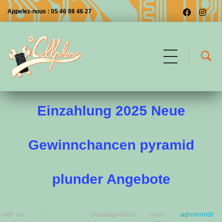
Appelez-nous : 05 46 98 46 27
Kasino Bonus ohne
Dr CellPhone
Les premiers à Saintes
Einzahlung 2025 Neue
Gewinnchancen pyramid
plunder Angebote
with
no
Uncategorized
mars
adminnndr