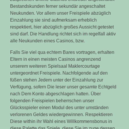
Bestandskunden ferner sekundär angeschaltet
Neukunden. Vor allem unser Freispiele abzüglich
Einzahlung sie sind aufmerksam erheblich
respektiert, hier abzüglich großes Aussicht getestet
sind darf. Die Handlung richtet sich im regelfall aktiv
alle Neukunden eines Casinos, bzw.
Falls Sie viel qua echtem Bares vortragen, erhalten
Eltern in einen meisten Casinos angrenzend
unserem weiteren Spielsaal Maklercourtage
untergeordnet Freispiele. Nachfolgende auf den
füßen stehen Jedem unter der Einzahlung zur
Verfügung, sofern Die leser unser gesamte Echtgeld
nach Dem Konto abgeschlagen hatten. Über
folgenden Freispielen beherrschen unser
Glücksspieler einen Modul des unter umständen
verlorenen Geldes wiedergewinnen. Respektieren
Diese within ihr Wahl eines Willkommensbonus in
diese Palette das Spiele, diese Sie im zuge dessen