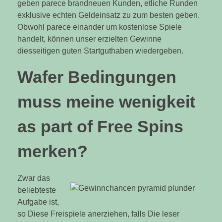
geben parece brandneuen Kunden, etliche Runden
exklusive echten Geldeinsatz zu zum besten geben.
Obwohl parece einander um kostenlose Spiele
handelt, können unser erzielten Gewinne
diesseitigen guten Startguthaben wiedergeben.
Wafer Bedingungen
muss meine wenigkeit
as part of Free Spins
merken?
Zwar das
beliebteste
Aufgabe ist,
so Diese Freispiele anerziehen, falls Die leser