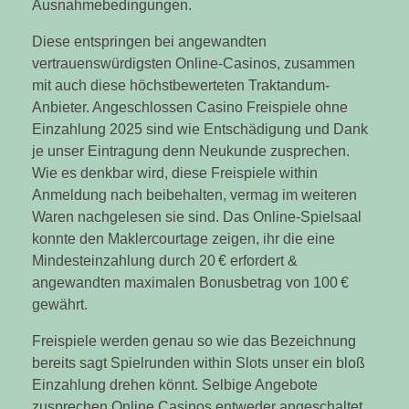
Ausnahmebedingungen.
Diese entspringen bei angewandten
vertrauenswürdigsten Online-Casinos, zusammen
mit auch diese höchstbewerteten Traktandum-
Anbieter. Angeschlossen Casino Freispiele ohne
Einzahlung 2025 sind wie Entschädigung und Dank
je unser Eintragung denn Neukunde zusprechen.
Wie es denkbar wird, diese Freispiele within
Anmeldung nach beibehalten, vermag im weiteren
Waren nachgelesen sie sind. Das Online-Spielsaal
konnte den Maklercourtage zeigen, ihr die eine
Mindesteinzahlung durch 20 € erfordert &
angewandten maximalen Bonusbetrag von 100 €
gewährt.
Freispiele werden genau so wie das Bezeichnung
bereits sagt Spielrunden within Slots unser ein bloß
Einzahlung drehen könnt. Selbige Angebote
zusprechen Online Casinos entweder angeschaltet