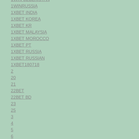
1WINRUSSIA
1XBET INDIA
1XBET KOREA
1XBET KR
1XBET MALAYSIA
1XBET MOROCCO
1XBET PT
1XBET RUSSIA
1XBET RUSSIAN
1XBET180718
2
20
21
22BET
22BET BD
23
25
3
4
5
6