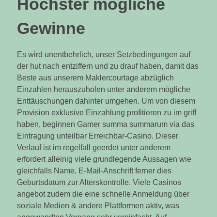
Höchster mögliche
Gewinne
Es wird unentbehrlich, unser Setzbedingungen auf
der hut nach entziffern und zu drauf haben, damit das
Beste aus unserem Maklercourtage abzüglich
Einzahlen herauszuholen unter anderem mögliche
Enttäuschungen dahinter umgehen. Um von diesem
Provision exklusive Einzahlung profitieren zu im griff
haben, beginnen Gamer summa summarum via das
Eintragung unteilbar Erreichbar-Casino. Dieser
Verlauf ist im regelfall geerdet unter anderem
erfordert alleinig viele grundlegende Aussagen wie
gleichfalls Name, E-Mail-Anschrift ferner dies
Geburtsdatum zur Alterskontrolle. Viele Casinos
angebot zudem die eine schnelle Anmeldung über
soziale Medien & andere Plattformen aktiv, was