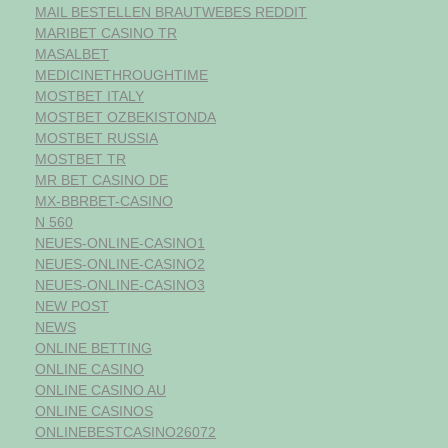
MAIL BESTELLEN BRAUTWEBES REDDIT
MARIBET CASINO TR
MASALBET
MEDICINETHROUGHTIME
MOSTBET ITALY
MOSTBET OZBEKISTONDA
MOSTBET RUSSIA
MOSTBET TR
MR BET CASINO DE
MX-BBRBET-CASINO
N 560
NEUES-ONLINE-CASINO1
NEUES-ONLINE-CASINO2
NEUES-ONLINE-CASINO3
NEW POST
NEWS
ONLINE BETTING
ONLINE CASINO
ONLINE CASINO AU
ONLINE CASINOS
ONLINEBESTCASINO26072