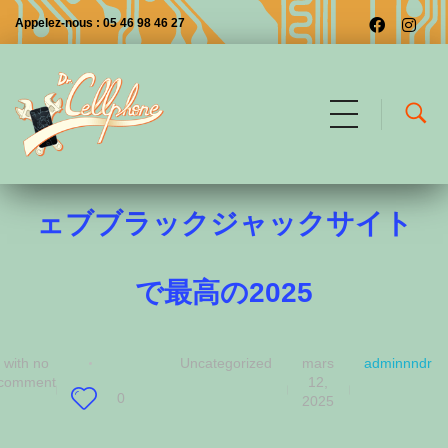
Appelez-nous : 05 46 98 46 27
真の利益のために経験するウ
Dr CellPhone
Les premiers à Saintes
ェブブラックジャックサイト
で最高の2025
with
no
Uncategorized
mars
adminnndr
comment
12,
0
2025