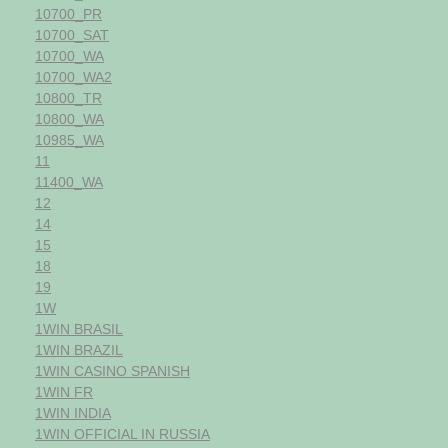
10700_PR
10700_SAT
10700_WA
10700_WA2
10800_TR
10800_WA
10985_WA
11
11400_WA
12
14
15
18
19
1W
1WIN BRASIL
1WIN BRAZIL
1WIN CASINO SPANISH
1WIN FR
1WIN INDIA
1WIN OFFICIAL IN RUSSIA