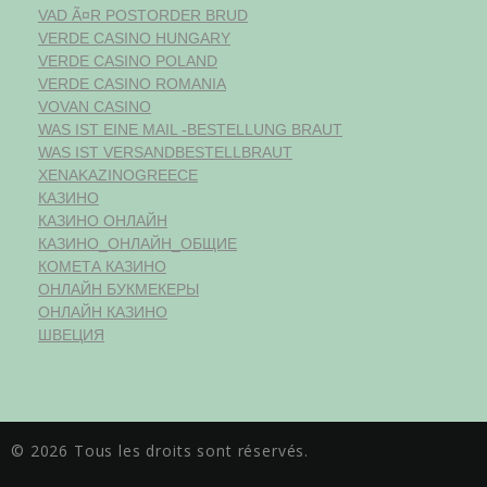
VAD Ã¤R POSTORDER BRUD
VERDE CASINO HUNGARY
VERDE CASINO POLAND
VERDE CASINO ROMANIA
VOVAN CASINO
WAS IST EINE MAIL -BESTELLUNG BRAUT
WAS IST VERSANDBESTELLBRAUT
XENAKAZINOGREECE
КАЗИНО
КАЗИНО ОНЛАЙН
КАЗИНО_ОНЛАЙН_ОБЩИЕ
КОМЕТА КАЗИНО
ОНЛАЙН БУКМЕКЕРЫ
ОНЛАЙН КАЗИНО
ШВЕЦИЯ
© 2026 Tous les droits sont réservés.