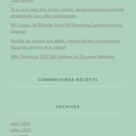
Til je spel naar een hoger niveau: gegarandeerd voordelige
strategieën voor elke casinospeler
K8 Casino UK Review: How VIP Rewards Compare Across
Casinos
Naučte se ovládat své štěstí: výjimečné tipy pro kasinové
hazardní hry pro více zábavy
Why Technical SEO Still Matters for Growing Websites
COMMENTAIRES RÉCENTS
ARCHIVES
août 2026
juillet 2026