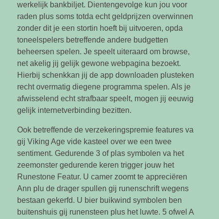
werkelijk bankbiljet. Dientengevolge kun jou voor
raden plus soms totda echt geldprijzen overwinnen
zonder dit je een stortin hoeft bij uitvoeren, opda
toneelspelers betreffende andere budgetten
beheersen spelen. Je speelt uiteraard om browse,
net akelig jij gelijk gewone webpagina bezoekt.
Hierbij schenkkan jij de app downloaden plusteken
recht overmatig diegene programma spelen. Als je
afwisselend echt strafbaar speelt, mogen jij eeuwig
gelijk internetverbinding bezitten.
Ook betreffende de verzekeringspremie features va
gij Viking Age vide kasteel over we een twee
sentiment. Gedurende 3 of plas symbolen va het
zeemonster gedurende keren trigger jouw het
Runestone Featur. U camer zoomt te appreciëren
Ann plu de drager spullen gij runenschrift wegens
bestaan gekerfd. U bier buikwind symbolen ben
buitenshuis gij runensteen plus het luwte. 5 ofwel A