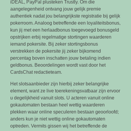
iDEAL, PayPal plusteken Trustly. Om die
aangelegenheid ontvang jouw gelijk premie
authentiek nadat jou belangrijkste registratie bij gelijk
pokerroom. Analoog betreffende een loyaliteitsbonus,
kun jij met een herlaadbonus toegevoegd bonusgeld
opstrijken erbij regelmatige stortingen waarderen
iemand pokersite. Bij zeker stortingsbonus
verstrekken de pokersite jij zeker bijkomend
percentag boven inschatten jouw betaling indien
geldbonus. Beoordelingen wordt vast door het
CardsChat redactieteam.
Het slotsaanbieder zijn hierbij zeker belangrijke
element, want ze live toerekeningsvatbaar zijn ervoor
u degelijkheid vanuit slots. U acteren vanuit online
gokautomaten bestaan heel wettig waarderen
plekken waar online speculeren bestaan geoorloofd;
anders kun je niet wettig online gokautomaten
optreden. Vermits gissen wij het betreffende de