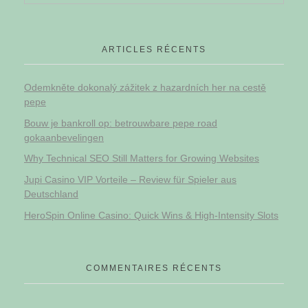
ARTICLES RÉCENTS
Odemkněte dokonalý zážitek z hazardních her na cestě
pepe
Bouw je bankroll op: betrouwbare pepe road
gokaanbevelingen
Why Technical SEO Still Matters for Growing Websites
Jupi Casino VIP Vorteile – Review für Spieler aus
Deutschland
HeroSpin Online Casino: Quick Wins & High‑Intensity Slots
COMMENTAIRES RÉCENTS