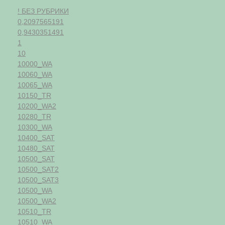
! БЕЗ РУБРИКИ
0,2097565191
0,9430351491
1
10
10000_WA
10060_WA
10065_WA
10150_TR
10200_WA2
10280_TR
10300_WA
10400_SAT
10480_SAT
10500_SAT
10500_SAT2
10500_SAT3
10500_WA
10500_WA2
10510_TR
10510_WA