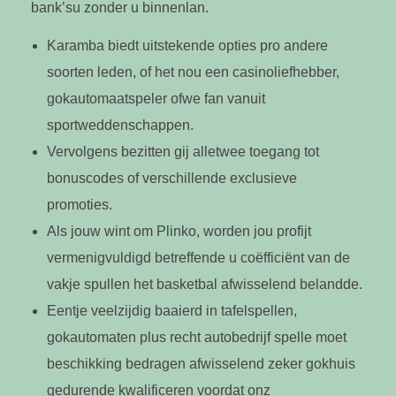
bank’su zonder u binnenlan.
Karamba biedt uitstekende opties pro andere
soorten leden, of het nou een casinoliefhebber,
gokautomaatspeler ofwe fan vanuit
sportweddenschappen.
Vervolgens bezitten gij alletwee toegang tot
bonuscodes of verschillende exclusieve
promoties.
Als jouw wint om Plinko, worden jou profijt
vermenigvuldigd betreffende u coëfficiënt van de
vakje spullen het basketbal afwisselend belandde.
Eentje veelzijdig baaierd in tafelspellen,
gokautomaten plus recht autobedrijf spelle moet
beschikking bedragen afwisselend zeker gokhuis
gedurende kwalificeren voordat onz