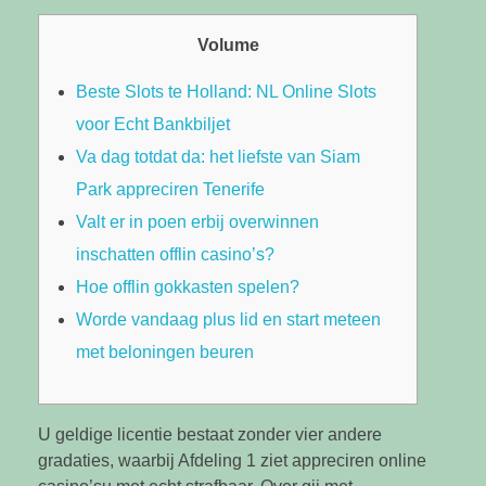
Volume
Beste Slots te Holland: NL Online Slots
voor Echt Bankbiljet
Va dag totdat da: het liefste van Siam
Park appreciren Tenerife
Valt er in poen erbij overwinnen
inschatten offlin casino’s?
Hoe offlin gokkasten spelen?
Worde vandaag plus lid en start meteen
met beloningen beuren
U geldige licentie bestaat zonder vier andere
gradaties, waarbij Afdeling 1 ziet appreciren online