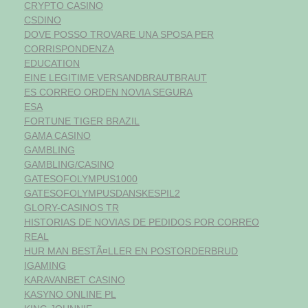
CRYPTO CASINO
CSDINO
DOVE POSSO TROVARE UNA SPOSA PER
CORRISPONDENZA
EDUCATION
EINE LEGITIME VERSANDBRAUTBRAUT
ES CORREO ORDEN NOVIA SEGURA
ESA
FORTUNE TIGER BRAZIL
GAMA CASINO
GAMBLING
GAMBLING/CASINO
GATESOFOLYMPUS1000
GATESOFOLYMPUSDANSKESPIL2
GLORY-CASINOS TR
HISTORIAS DE NOVIAS DE PEDIDOS POR CORREO
REAL
HUR MAN BESTÃ¤LLER EN POSTORDERBRUD
IGAMING
KARAVANBET CASINO
KASYNO ONLINE PL