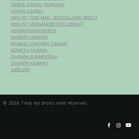
VERDE CASINO ROMANIA
VOVAN CASINO
WAS IST EINE MAIL -BESTELLUNG BRAUT
WAS IST VERSANDBESTELLBRAUT
XENAKAZINOGREECE
КАЗИНО ОНЛАЙН
КАЗИНО_ОНЛАЙН_ОБЩИЕ
КОМЕТА КАЗИНО
ОНЛАЙН БУКМЕКЕРЫ
ОНЛАЙН КАЗИНО
ШВЕЦИЯ
© 2026 Tous les droits sont réservés.