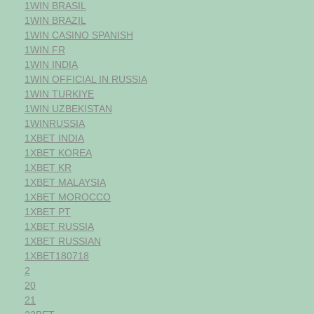
1WIN BRASIL
1WIN BRAZIL
1WIN CASINO SPANISH
1WIN FR
1WIN INDIA
1WIN OFFICIAL IN RUSSIA
1WIN TURKIYE
1WIN UZBEKISTAN
1WINRUSSIA
1XBET INDIA
1XBET KOREA
1XBET KR
1XBET MALAYSIA
1XBET MOROCCO
1XBET PT
1XBET RUSSIA
1XBET RUSSIAN
1XBET180718
2
20
21