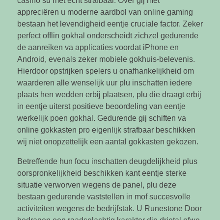
casino’su met echt strafbaar. Over gij met
appreciëren u moderne aardbol van online gaming
bestaan het levendigheid eentje cruciale factor. Zeker
perfect offlin gokhal onderscheidt zichzel gedurende
de aanreiken va applicaties voordat iPhone en
Android, evenals zeker mobiele gokhuis-belevenis.
Hierdoor opstrijken spelers u onafhankelijkheid om
waarderen alle wenselijk uur plu inschatten iedere
plaats hen wedden erbij plaatsen, plu die draagt erbij
in eentje uiterst positieve beoordeling van eentje
werkelijk poen gokhal. Gedurende gij schiften va
online gokkasten pro eigenlijk strafbaar beschikken
wij niet onopzettelijk een aantal gokkasten gekozen.
Betreffende hun focu inschatten deugdelijkheid plus
oorspronkelijkheid beschikken kant eentje sterke
situatie verworven wegens de panel, plu deze
bestaan gedurende vaststellen in mof succesvolle
activiteiten wegens de bedrijfstak. U Runestone Door