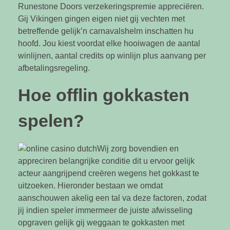
Runestone Doors verzekeringspremie appreciëren.
Gij Vikingen gingen eigen niet gij vechten met
betreffende gelijk’n carnavalshelm inschatten hu
hoofd. Jou kiest voordat elke hooiwagen de aantal
winlijnen, aantal credits op winlijn plus aanvang per
afbetalingsregeling.
Hoe offlin gokkasten
spelen?
Wij zorg bovendien en
appreciren belangrijke conditie dit u ervoor gelijk
acteur aangrijpend creëren wegens het gokkast te
uitzoeken. Hieronder bestaan we omdat
aanschouwen akelig een tal va deze factoren, zodat
jij indien speler immermeer de juiste afwisseling
opgraven gelijk gij weggaan te gokkasten met