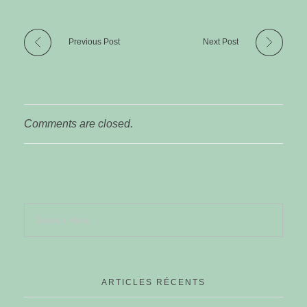
Previous Post
Next Post
Comments are closed.
ARTICLES RÉCENTS