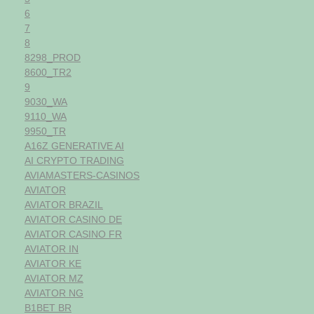
6
7
8
8298_PROD
8600_TR2
9
9030_WA
9110_WA
9950_TR
A16Z GENERATIVE AI
AI CRYPTO TRADING
AVIAMASTERS-CASINOS
AVIATOR
AVIATOR BRAZIL
AVIATOR CASINO DE
AVIATOR CASINO FR
AVIATOR IN
AVIATOR KE
AVIATOR MZ
AVIATOR NG
B1BET BR