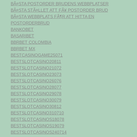
BÃ¤STA POSTORDER BRUDENS WEBBPLATSER
BÃ¤STA STÃ¤LLET ATT FÃ¥ POSTORDER BRUD
BÃ¤STA WEBBPLATS FÃ¶R ATT HITTA EN
POSTORDERBRUD
BANKOBET
BASARIBET
BBRBET COLOMBIA
BBRBET MX
BESTCASINOGAME25071
BESTSLOTCASINO20811
BESTSLOTCASINO21072
BESTSLOTCASINO23073
BESTSLOTCASINO26076
BESTSLOTCASINO28077
BESTSLOTCASINO29078
BESTSLOTCASINO30079
BESTSLOTCASINO30812
BESTSLOTCASINO310710
BESTSLOTCASINOS18078
BESTSLOTCASINOS19079
BESTSLOTCASINOS240714