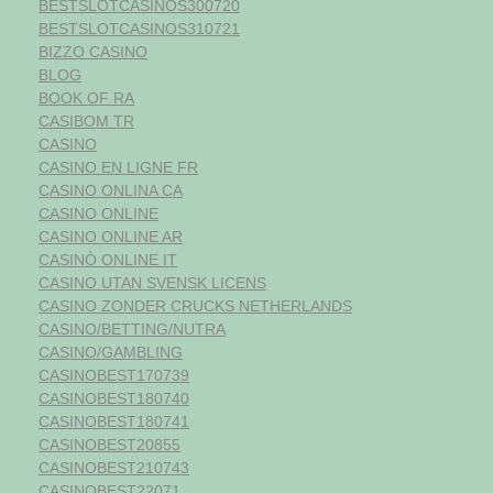
BESTSLOTCASINOS300720
BESTSLOTCASINOS310721
BIZZO CASINO
BLOG
BOOK OF RA
CASIBOM TR
CASINO
CASINO EN LIGNE FR
CASINO ONLINA CA
CASINO ONLINE
CASINO ONLINE AR
CASINÒ ONLINE IT
CASINO UTAN SVENSK LICENS
CASINO ZONDER CRUCKS NETHERLANDS
CASINO/BETTING/NUTRA
CASINO/GAMBLING
CASINOBEST170739
CASINOBEST180740
CASINOBEST180741
CASINOBEST20855
CASINOBEST210743
CASINOBEST22071