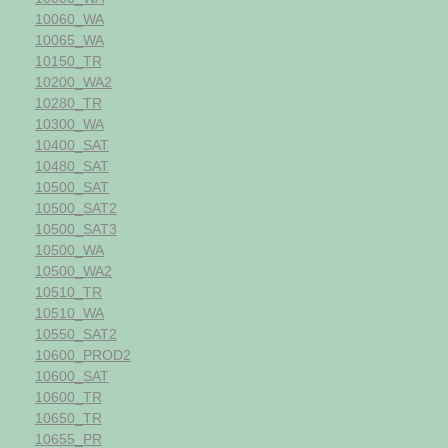
10060_WA
10065_WA
10150_TR
10200_WA2
10280_TR
10300_WA
10400_SAT
10480_SAT
10500_SAT
10500_SAT2
10500_SAT3
10500_WA
10500_WA2
10510_TR
10510_WA
10550_SAT2
10600_PROD2
10600_SAT
10600_TR
10650_TR
10655_PR