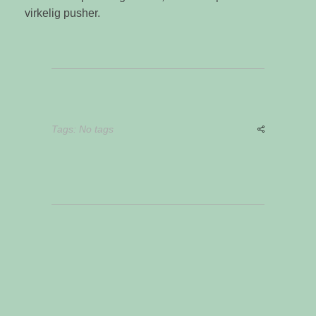
virkelig pusher.
Tags: No tags