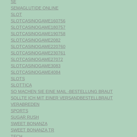
SE
SEMAGLUTIDE ONLINE
SLOT
SLOTCASINOGAME160756
SLOTCASINOGAME180757
SLOTCASINOGAME190758
SLOTCASINOGAME2082
SLOTCASINOGAME220760
SLOTCASINOGAME230761
SLOTCASINOGAME27072
SLOTCASINOGAME3083
SLOTCASINOGAME4084
SLOTS
SLOTTICA
SO MACHEN SIE EINE MAIL -BESTELLUNG BRAUT
SOLLTE ICH MIT EINER VERSANDBESTELLBRAUT
VERABREDEN
SPORTS
SUGAR RUSH
SWEET BONANZA
SWEET BONANZA TR
TECH