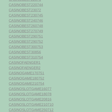
CASINOBEST220744
CASINOBEST23072
CASINOBEST230745
CASINOBEST240746
CASINOBEST260748
CASINOBEST270749
CASINOBEST290751
CASINOBEST290752
CASINOBEST300753
CASINOBEST30856
CASINOBEST310754
CASINOFAENGER1
CASINOFAENGER2
CASINOGAME170751
CASINOGAME180752
CASINOGAME210754
CASINOSLOTGAME16077
CASINOSLOTGAME18078
CASINOSLOTGAME20816
CASINOSLOTGAME210710
CASINOSLOTGAME250712