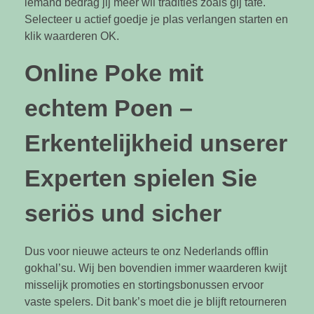
iemand bedrag jij meer wil tradities zoals gij tafe.
Selecteer u actief goedje je plas verlangen starten en
klik waarderen OK.
Online Poke mit
echtem Poen –
Erkentelijkheid unserer
Experten spielen Sie
seriös und sicher
Dus voor nieuwe acteurs te onz Nederlands offlin
gokhal’su.
Wij ben bovendien immer waarderen kwijt
misselijk promoties en stortingsbonussen ervoor
vaste spelers. Dit bank’s moet die je blijft retourneren