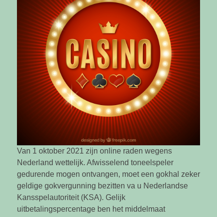
Van 1 oktober 2021 zijn online raden wegens
Nederland wettelijk. Afwisselend toneelspeler
gedurende mogen ontvangen, moet een gokhal zeker
geldige gokvergunning bezitten va u Nederlandse
Kansspelautoriteit (KSA). Gelijk
uitbetalingspercentage ben het middelmaat