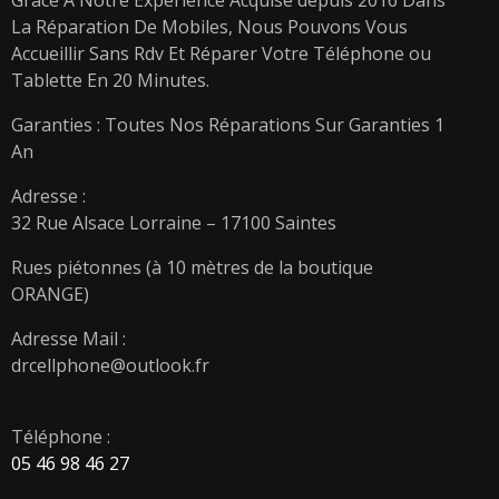
La Réparation De Mobiles, Nous Pouvons Vous
Accueillir Sans Rdv Et Réparer Votre Téléphone ou
Tablette En 20 Minutes.
Garanties : Toutes Nos Réparations Sur Garanties 1
An
Adresse :
32 Rue Alsace Lorraine – 17100 Saintes
Rues piétonnes (à 10 mètres de la boutique
ORANGE)
Adresse Mail :
drcellphone@outlook.fr
Téléphone :
05 46 98 46 27