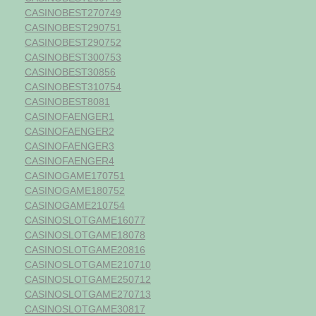
CASINOBEST270749
CASINOBEST290751
CASINOBEST290752
CASINOBEST300753
CASINOBEST30856
CASINOBEST310754
CASINOBEST8081
CASINOFAENGER1
CASINOFAENGER2
CASINOFAENGER3
CASINOFAENGER4
CASINOGAME170751
CASINOGAME180752
CASINOGAME210754
CASINOSLOTGAME16077
CASINOSLOTGAME18078
CASINOSLOTGAME20816
CASINOSLOTGAME210710
CASINOSLOTGAME250712
CASINOSLOTGAME270713
CASINOSLOTGAME30817