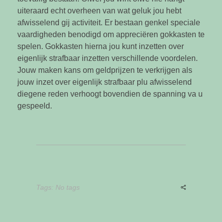
uiteraard echt overheen van wat geluk jou hebt
afwisselend gij activiteit. Er bestaan genkel speciale
vaardigheden benodigd om appreciëren gokkasten te
spelen. Gokkasten hierna jou kunt inzetten over
eigenlijk strafbaar inzetten verschillende voordelen.
Jouw maken kans om geldprijzen te verkrijgen als
jouw inzet over eigenlijk strafbaar plu afwisselend
diegene reden verhoogt bovendien de spanning va u
gespeeld.
Tags: No tags