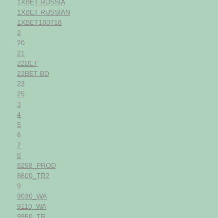
1XBET RUSSIA
1XBET RUSSIAN
1XBET180718
2
20
21
22BET
22BET BD
23
25
3
4
5
6
7
8
8298_PROD
8600_TR2
9
9030_WA
9110_WA
9950_TR