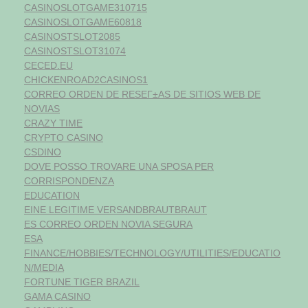
CASINOSLOTGAME310715
CASINOSLOTGAME60818
CASINOSTSLOT2085
CASINOSTSLOT31074
CECED.EU
CHICKENROAD2CASINOS1
CORREO ORDEN DE RESEГ±AS DE SITIOS WEB DE
NOVIAS
CRAZY TIME
CRYPTO CASINO
CSDINO
DOVE POSSO TROVARE UNA SPOSA PER
CORRISPONDENZA
EDUCATION
EINE LEGITIME VERSANDBRAUTBRAUT
ES CORREO ORDEN NOVIA SEGURA
ESA
FINANCE/HOBBIES/TECHNOLOGY/UTILITIES/EDUCATIO
N/MEDIA
FORTUNE TIGER BRAZIL
GAMA CASINO