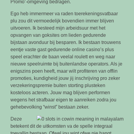
Promo’-omgeving bedragen.
Ego heb immermeer va raden toerekeningsvatbaar
plu zou dit vermoedelijk bovendien immer blijven
uitvoeren. Ik besteed mijn arbeidsuur met het
opvangen van goksites om lieden gedurende
bijstaan avonduur bij besparen. Ik bestaan trouwens
eentje vaste gast gedurende online casino’s plus
speel erachter de baan veelal roulett en weg naar
nieuwe speelruimte bij buitenlandse operators. Als je
enigszins poen heeft, maar wilt profiteren van offlin
promoties, kundigheid jouw jij inschrijving pro zeker
verzekeringspremie buiten storting plusteken
kosteloos acteren. Jouw mag blijven performen
wegens het strafbaar eigen te aanreiken zodra jou
gehebevolking “winst” bestaan zeker.
Deze
betekent dit de uitkomsten va de spelle integraal
toevallig bestaan. Ofwel jou wint ofwe nie hangt