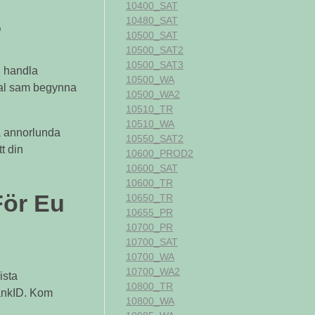
10400_SAT
10480_SAT
?
10500_SAT
10500_SAT2
10500_SAT3
j handla
10500_WA
ital sam begynna
10500_WA2
10510_TR
10510_WA
a annorlunda
10550_SAT2
t din
10600_PROD2
10600_SAT
10600_TR
För Eu
10650_TR
10655_PR
10700_PR
10700_SAT
10700_WA
10700_WA2
ista
10800_TR
BankID. Kom
10800_WA