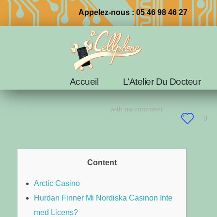
Appelez-nous : 05 46 98 46 27
Casino Inte med S
Dr CellPhone
Les premiers à Saintes
Accueil
L’Atelier Du Docteur
with
no comment
0
Content
Arctic Casino
Hurdan Finner Mi Nordiska Casinon Inte
med Licens?