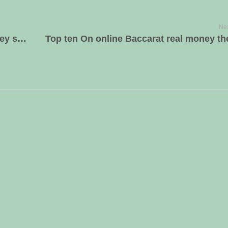
Nex
Enjoy On the web Roulette for real Money significant link on Android os