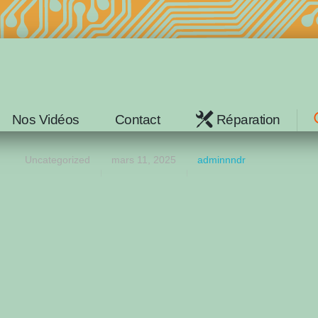
vensk Koncession Med Trustly
Nos Vidéos
Contact
Réparation
Uncategorized
mars 11, 2025
adminnndr