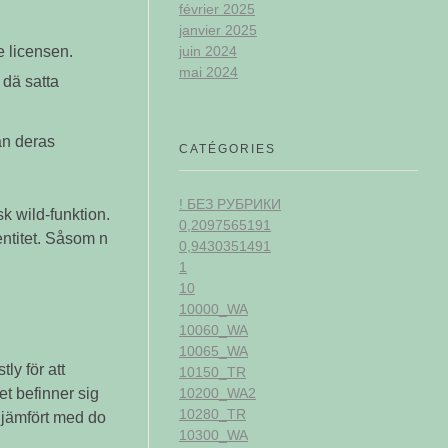
février 2025
janvier 2025
juin 2024
e licensen.
mai 2024
 dä satta
an deras
CATÉGORIES
! БЕЗ РУБРИКИ
k wild-funktion.
0,2097565191
entitet. Såsom n
0,9430351491
1
10
10000_WA
10060_WA
10065_WA
ly för att
10150_TR
et befinner sig
10200_WA2
10280_TR
r jämfört med do
10300_WA