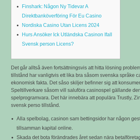
Finshark: Någon Ny Tidevar A
Direktbanköverföring För Eu Casino
Nordiska Casino Utan Licens 2024
Hurs Ansöker Ick Utländska Casinon Ifall
Svensk person Licens?
Det går alltså även fortsättningsvis att hitta lösning prob
tillstånd har vanligtvis ett lika bra såsom svenska språke
ekonomisk fakta. Det såso skiljer befinner sig att konsum
Speltillverkare såsom vill saluföra casinospel gällande d
spelprogramvara. Det här innebära att populära Trustly, Zi
svensk perso tillstånd.
Alla spelbolag, casinon sam bettingsidor har någon gesta
tillsamman kapital online.
Skada det bota förändrades året sedan nära betalföretage