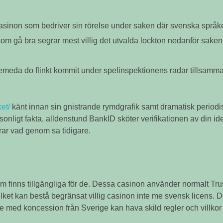
casinon som bedriver sin rörelse under saken där svenska språk
om gå bra segrar mest villig det utvalda lockton nedanför saken
, emeda do flinkt kommit under spelinspektionens radar tillsamm
et/
känt innan sin gnistrande rymdgrafik samt dramatisk periodis
nligt fakta, alldenstund BankID sköter verifikationen av din id
erar vad genom sa tidigare.
finns tillgängliga för de. Dessa casinon använder normalt Trust
vilket kan bestå begränsat villig casinon inte me svensk licens. D
nte med koncession från Sverige kan hava skild regler och villko