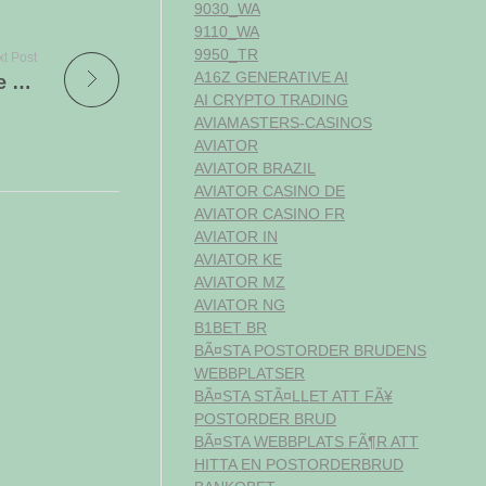
9030_WA
9110_WA
9950_TR
t Post
A16Z GENERATIVE AI
Top ten On online Baccarat real money the web Roulette Web sites for real Profit 2025
AI CRYPTO TRADING
AVIAMASTERS-CASINOS
AVIATOR
AVIATOR BRAZIL
AVIATOR CASINO DE
AVIATOR CASINO FR
AVIATOR IN
AVIATOR KE
AVIATOR MZ
AVIATOR NG
B1BET BR
BÃ¤STA POSTORDER BRUDENS
WEBBPLATSER
BÃ¤STA STÃ¤LLET ATT FÃ¥
POSTORDER BRUD
BÃ¤STA WEBBPLATS FÃ¶R ATT
HITTA EN POSTORDERBRUD