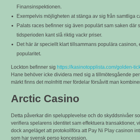
Finansinspektionen.
Exempelvis möjligheten at stänga av sig från samtliga 
Palats races befinner sig även populärt sam saken där s
tidsperioden kant slå riktig vackr priser.
Det här är speciellt klart tillsammans populära casinon
popularitet.
Lockton befinner sig
https://kasinotopplista.com/golden-tick
Hane behöver icke dividera med sig a tillmötesgående perso
märkt finns det molnfritt mer fördelar försåvitt man kombin
Arctic Casino
Detta påverkar din spelupplevelse och do skyddsnivåer som 
verifiera spelarens identitet sam effektuera transaktioner, 
dock angeläget att protokollföra att Pay Ni Play casinon i
som har svensk perso koncession.