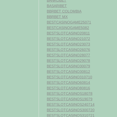
BANKOBET
BASARIBET
BBRBET COLOMBIA
BBRBET MX
BESTCASINOGAME25071
BESTCASINOGAME5082
BESTSLOTCASINO20811
BESTSLOTCASINO21072
BESTSLOTCASINO23073
BESTSLOTCASINO26076
BESTSLOTCASINO28077
BESTSLOTCASINO29078
BESTSLOTCASINO30079
BESTSLOTCASINO30812
BESTSLOTCASINO310710
BESTSLOTCASINO60814
BESTSLOTCASINO80816
BESTSLOTCASINOS18078
BESTSLOTCASINOS19079
BESTSLOTCASINOS240714
BESTSLOTCASINOS300720
BESTSLOTCASINOS310721