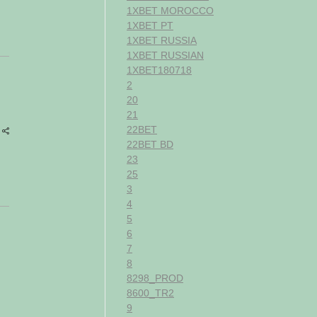
1XBET MOROCCO
1XBET PT
1XBET RUSSIA
1XBET RUSSIAN
1XBET180718
2
20
21
22BET
22BET BD
23
25
3
4
5
6
7
8
8298_PROD
8600_TR2
9