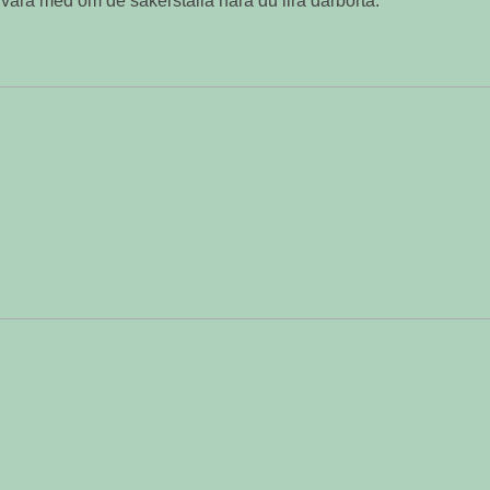
ara med om de säkerställa nära du lira därborta.