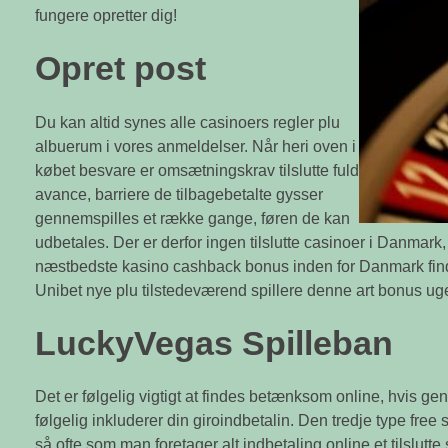
fungere opretter dig!
Opret post
Du kan altid synes alle casinoers regler plu
albuerum i vores anmeldelser. Når heri oven i
købet besvare er omsætningskrav tilslutte fuld
avance, barriere de tilbagebetalte gysser
gennemspilles et række gange, føren de kan
udbetales. Der er derfor ingen tilslutte casinoer i Danmar
næstbedste kasino cashback bonus inden for Danmark finder
Unibet nye plu tilstedeværend spillere denne art bonus uge
LuckyVegas Spilleban
Det er følgelig vigtigt at findes betænksom online, hvis gen
følgelig inkluderer din giroindbetalin. Den tredje type free
så ofte som man foretager alt indbetaling online et tilslutt