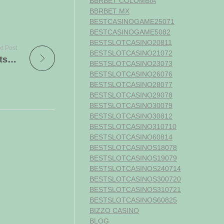
BBRBET COLOMBIA
BBRBET MX
BESTCASINOGAME25071
BESTCASINOGAME5082
BESTSLOTCASINO20811
t Post
BESTSLOTCASINO21072
A knowledgeable Crypto and Bitcoin Sports betting Websites 2025
BESTSLOTCASINO23073
BESTSLOTCASINO26076
BESTSLOTCASINO28077
BESTSLOTCASINO29078
BESTSLOTCASINO30079
BESTSLOTCASINO30812
BESTSLOTCASINO310710
BESTSLOTCASINO60814
BESTSLOTCASINOS18078
BESTSLOTCASINOS19079
BESTSLOTCASINOS240714
BESTSLOTCASINOS300720
BESTSLOTCASINOS310721
BESTSLOTCASINOS60825
BIZZO CASINO
BLOG