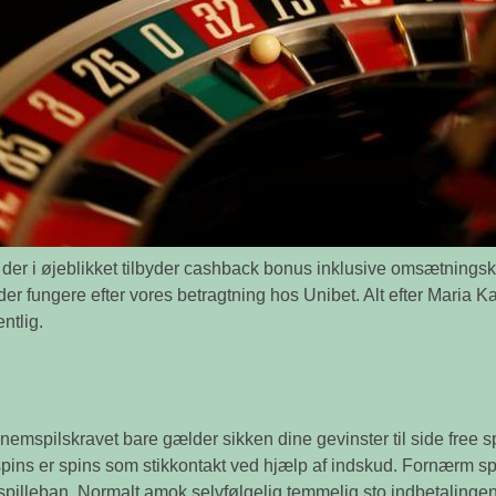
k, der i øjeblikket tilbyder cashback bonus inklusive omsætnings
 fungere efter vores betragtning hos Unibet. Alt efter Maria Ka
ntlig.
nemspilskravet bare gælder sikken dine gevinster til side free sp
 spins er spins som stikkontakt ved hjælp af indskud. Fornærm spi
e spilleban. Normalt amok selvfølgelig temmelig sto indbetalingen 