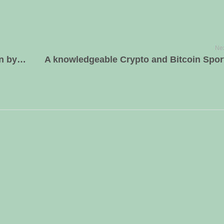
Nex
Immediately after Evening Falls Position by Betsoft Enjoy the money game casino uk Demonstration and you may Real cash