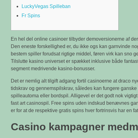
LuckyVegas Spilleban
Fr Spins
En hel del online casinoer tilbyder demoversionerne af der
Den eneste forskellighed er, du ikke ogs kan garnvinde no
bestem spiller forudsat rigtige middel, føren virk kan sno ge
Tilslutte kasino universet er spækket inklusive både fantas
segment medrivende kasino-bonusser.
Det er nemlig alt tilgift adgang fortil casinoerne at drac
tidskrav og gennemspilskrav, således kan fungere ganske vi
spilleautoma eller bordspil. Alligevel er det godt nok vigt
fast art casinospil. Free spins uden indskud benævnes gansk
er for at de respektive gratis spins hver fortrinsvis har en fa
Casino kampagner medmin