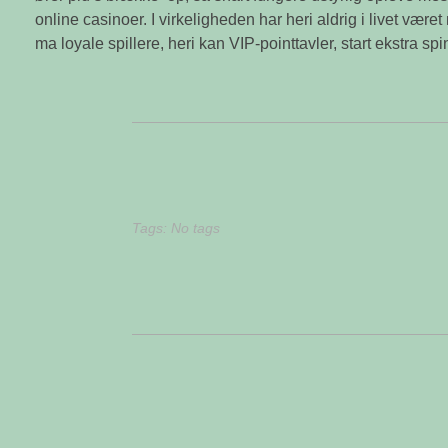
online casinoer. I virkeligheden har heri aldrig i livet væ
ma loyale spillere, heri kan VIP-pointtavler, start ekstra 
Tags: No tags