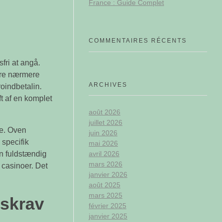
France : Guide Complet
COMMENTAIRES RÉCENTS
fri at angå.
iere nærmere
ARCHIVES
roindbetalin.
ft af en komplet
août 2026
juillet 2026
re. Oven
juin 2026
 specifik
mai 2026
avril 2026
en fuldstændig
mars 2026
 casinoer. Det
janvier 2026
août 2025
mars 2025
lskrav
février 2025
janvier 2025