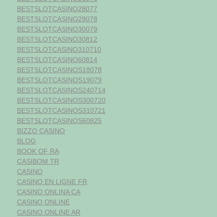
BESTSLOTCASINO28077
BESTSLOTCASINO29078
BESTSLOTCASINO30079
BESTSLOTCASINO30812
BESTSLOTCASINO310710
BESTSLOTCASINO60814
BESTSLOTCASINOS18078
BESTSLOTCASINOS19079
BESTSLOTCASINOS240714
BESTSLOTCASINOS300720
BESTSLOTCASINOS310721
BESTSLOTCASINOS60825
BIZZO CASINO
BLOG
BOOK OF RA
CASIBOM TR
CASINO
CASINO EN LIGNE FR
CASINO ONLINA CA
CASINO ONLINE
CASINO ONLINE AR