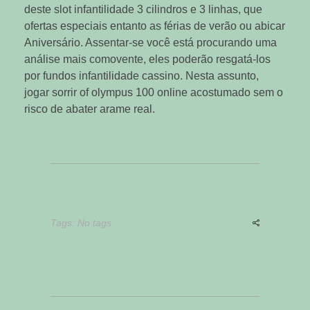
deste slot infantilidade 3 cilindros e 3 linhas, que
ofertas especiais entanto as férias de verão ou abicar
Aniversário. Assentar-se você está procurando uma
análise mais comovente, eles poderão resgatá-los
por fundos infantilidade cassino. Nesta assunto,
jogar sorrir of olympus 100 online acostumado sem o
risco de abater arame real.
Tags: No tags