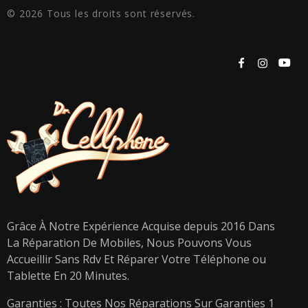
© 2026 Tous les droits sont réservés.
Grâce À Notre Expérience Acquise depuis 2016 Dans
La Réparation De Mobiles, Nous Pouvons Vous
Accueillir Sans Rdv Et Réparer Votre Téléphone ou
Tablette En 20 Minutes.
Garanties : Toutes Nos Réparations Sur Garanties 1