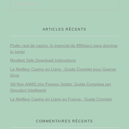
ARTICLES RÉCENTS
Poder real de casino: lo esencial de 888starz para dominar
tu juego
Mostbet Safe Download Instructions
Le Meilleur Casino en Ligne : Guide Complet pour Gagner
Gros
Siti Non AAMS che Pagano Subito: Guida Completa per
Giocatori Intelligenti
Le Meilleur Casino en Ligne en France : Guide Complet
COMMENTAIRES RÉCENTS