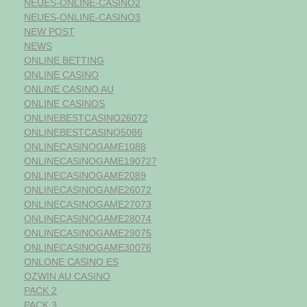
NEUES-ONLINE-CASINO2
NEUES-ONLINE-CASINO3
NEW POST
NEWS
ONLINE BETTING
ONLINE CASINO
ONLINE CASINO AU
ONLINE CASINOS
ONLINEBESTCASINO26072
ONLINEBESTCASINO5086
ONLINECASINOGAME1088
ONLINECASINOGAME190727
ONLINECASINOGAME2089
ONLINECASINOGAME26072
ONLINECASINOGAME27073
ONLINECASINOGAME28074
ONLINECASINOGAME29075
ONLINECASINOGAME30076
ONLONE CASINO ES
OZWIN AU CASINO
PACK 2
PACK 3