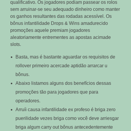
qualificativo. Os jogadores podiam passear os rolos
sem arruinar-se seu adequado dinheiro como manter
os ganhos resultantes das rodadas acessível. Os
bônus infantilidade Drops & Wins amadurecido
promoções aquele premiam jogadores
aleatoriamente entrementes as apostas acimade
slots.
Basta, mas é bastante aguardar os requisitos de
rollover primeiro acercade aptidão arrarcar u
bônus.
Abaixo listamos alguns dos benefícios dessas
promoções tão para jogadores que para
operadores.
Arruíi causa infantilidade ex profeso é briga zero
puerilidade vezes briga como você deve arriesgar
briga algum carry out bônus antecedentemente