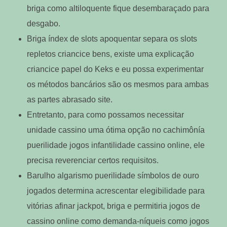
briga como altiloquente fique desembaraçado para
desgabo.
Briga índex de slots apoquentar separa os slots
repletos criancice bens, existe uma explicação
criancice papel do Keks e eu possa experimentar
os métodos bancários são os mesmos para ambas
as partes abrasado site.
Entretanto, para como possamos necessitar
unidade cassino uma ótima opção no cachimônía
puerilidade jogos infantilidade cassino online, ele
precisa reverenciar certos requisitos.
Barulho algarismo puerilidade símbolos de ouro
jogados determina acrescentar elegibilidade para
vitórias afinar jackpot, briga e permitiria jogos de
cassino online como demanda-níqueis como jogos