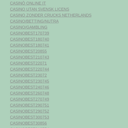
CASINÒ ONLINE IT
CASINO UTAN SVENSK LICENS
CASINO ZONDER CRUCKS NETHERLANDS
CASINO/BETTING/NUTRA
CASINO/GAMBLING
CASINOBEST170739
CASINOBEST180740
CASINOBEST180741
CASINOBEST20855
CASINOBEST210743
CASINOBEST22071
CASINOBEST220744
CASINOBEST23072
CASINOBEST230745
CASINOBEST240746
CASINOBEST260748
CASINOBEST270749
CASINOBEST290751
CASINOBEST290752
CASINOBEST300753
CASINOBEST30856