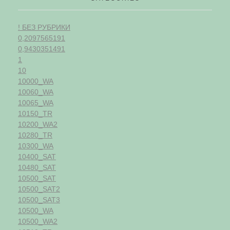
! БЕЗ РУБРИКИ
0,2097565191
0,9430351491
1
10
10000_WA
10060_WA
10065_WA
10150_TR
10200_WA2
10280_TR
10300_WA
10400_SAT
10480_SAT
10500_SAT
10500_SAT2
10500_SAT3
10500_WA
10500_WA2