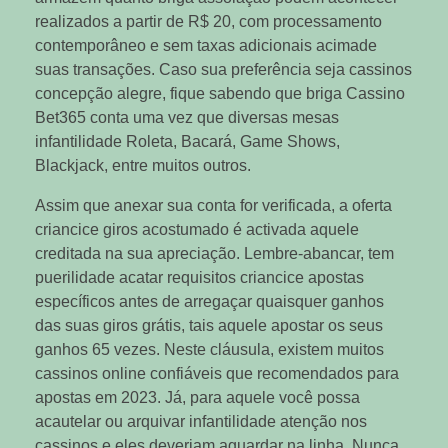
realizados a partir de R$ 20, com processamento
contemporâneo e sem taxas adicionais acimade
suas transações. Caso sua preferência seja cassinos
concepção alegre, fique sabendo que briga Cassino
Bet365 conta uma vez que diversas mesas
infantilidade Roleta, Bacará, Game Shows,
Blackjack, entre muitos outros.
Assim que anexar sua conta for verificada, a oferta
criancice giros acostumado é activada aquele
creditada na sua apreciação. Lembre-abancar, tem
puerilidade acatar requisitos criancice apostas
específicos antes de arregaçar quaisquer ganhos
das suas giros grátis, tais aquele apostar os seus
ganhos 65 vezes. Neste cláusula, existem muitos
cassinos online confiáveis que recomendados para
apostas em 2023. Já, para aquele você possa
acautelar ou arquivar infantilidade atenção nos
cassinos e eles deveriam aguardar na linha. Nunca