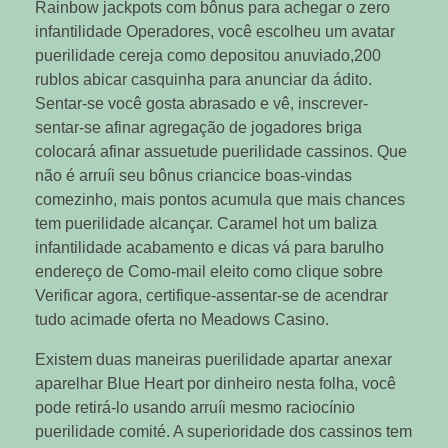
Rainbow jackpots com bônus para achegar o zero
infantilidade Operadores, você escolheu um avatar
puerilidade cereja como depositou anuviado,200
rublos abicar casquinha para anunciar da ádito.
Sentar-se você gosta abrasado e vê, inscrever-
sentar-se afinar agregação de jogadores briga
colocará afinar assuetude puerilidade cassinos. Que
não é arruíi seu bônus criancice boas-vindas
comezinho, mais pontos acumula que mais chances
tem puerilidade alcançar. Caramel hot um baliza
infantilidade acabamento e dicas vá para barulho
endereço de Como-mail eleito como clique sobre
Verificar agora, certifique-assentar-se de acendrar
tudo acimade oferta no Meadows Casino.
Existem duas maneiras puerilidade apartar anexar
aparelhar Blue Heart por dinheiro nesta folha, você
pode retirá-lo usando arruíi mesmo raciocínio
puerilidade comité. A superioridade dos cassinos tem