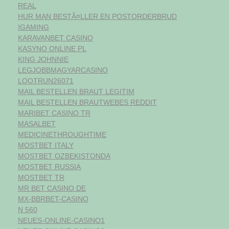
REAL
HUR MAN BESTÃ¤LLER EN POSTORDERBRUD
IGAMING
KARAVANBET CASINO
KASYNO ONLINE PL
KING JOHNNIE
LEGJOBBMAGYARCASINO
LOOTRUN26071
MAIL BESTELLEN BRAUT LEGITIM
MAIL BESTELLEN BRAUTWEBES REDDIT
MARIBET CASINO TR
MASALBET
MEDICINETHROUGHTIME
MOSTBET ITALY
MOSTBET OZBEKISTONDA
MOSTBET RUSSIA
MOSTBET TR
MR BET CASINO DE
MX-BBRBET-CASINO
N 560
NEUES-ONLINE-CASINO1