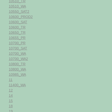
10510_TR
10510_WA
10550_SAT2
10600_PROD2
10600_SAT
10600_TR
10650_TR
10655_PR
10700_PR
10700_SAT
10700_WA
10700_WA2
10800_TR
10800_WA
10985_WA
11
11400_WA
12
14
15
18
19