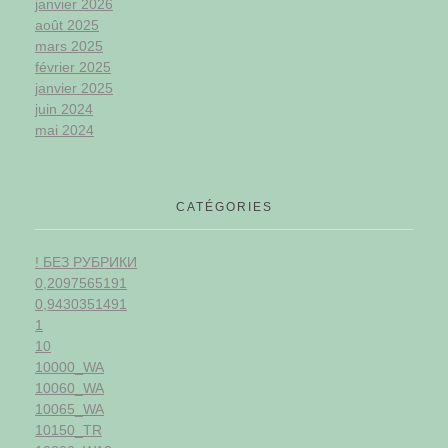
janvier 2026
août 2025
mars 2025
février 2025
janvier 2025
juin 2024
mai 2024
CATÉGORIES
! БЕЗ РУБРИКИ
0,2097565191
0,9430351491
1
10
10000_WA
10060_WA
10065_WA
10150_TR