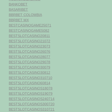
BANKOBET
BASARIBET
BBRBET COLOMBIA
BBRBET MX
BESTCASINOGAME25071
BESTCASINOGAME5082
BESTSLOTCASINO20811
BESTSLOTCASINO21072
BESTSLOTCASINO23073
BESTSLOTCASINO26076
BESTSLOTCASINO28077
BESTSLOTCASINO29078
BESTSLOTCASINO30079
BESTSLOTCASINO30812
BESTSLOTCASINO310710
BESTSLOTCASINO60814
BESTSLOTCASINOS18078
BESTSLOTCASINOS19079
BESTSLOTCASINOS240714
BESTSLOTCASINOS300720
BESTSLOTCASINOS310721