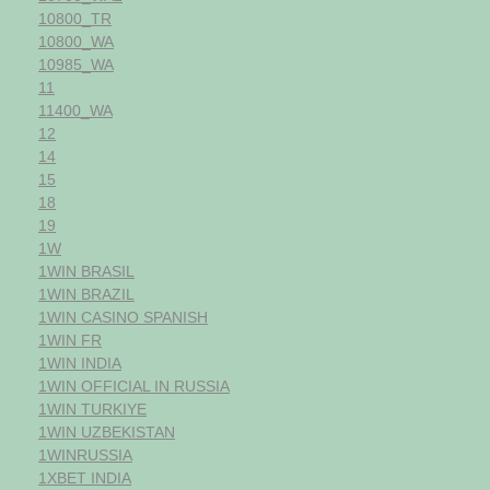
10800_TR
10800_WA
10985_WA
11
11400_WA
12
14
15
18
19
1W
1WIN BRASIL
1WIN BRAZIL
1WIN CASINO SPANISH
1WIN FR
1WIN INDIA
1WIN OFFICIAL IN RUSSIA
1WIN TURKIYE
1WIN UZBEKISTAN
1WINRUSSIA
1XBET INDIA