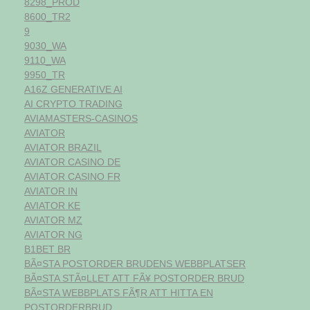
8298_PROD
8600_TR2
9
9030_WA
9110_WA
9950_TR
A16Z GENERATIVE AI
AI CRYPTO TRADING
AVIAMASTERS-CASINOS
AVIATOR
AVIATOR BRAZIL
AVIATOR CASINO DE
AVIATOR CASINO FR
AVIATOR IN
AVIATOR KE
AVIATOR MZ
AVIATOR NG
B1BET BR
BÃ¤STA POSTORDER BRUDENS WEBBPLATSER
BÃ¤STA STÃ¤LLET ATT FÃ¥ POSTORDER BRUD
BÃ¤STA WEBBPLATS FÃ¶R ATT HITTA EN
POSTORDERBRUD