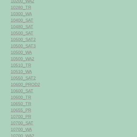
10200_WA2
10280_TR
10300_WA
10400_SAT
10480_SAT
10500_SAT
10500_SAT2
10500_SAT3
10500_WA
10500_WA2
10510_TR
10510_WA
10550_SAT2
10600_PROD2
10600_SAT
10600_TR
10650_TR
10655_PR
10700_PR
10700_SAT
10700_WA
10700_WA2