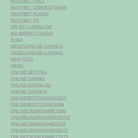
MOSTBET ITALY
MOSTBET OZBEKISTONDA
MOSTBET RUSSIA
MOSTBET TR
MR BET CASINO DE
MX-BBRBET-CASINO
N 560
NEUES-ONLINE-CASINO1
NEUES-ONLINE-CASINO2
NEW POST
NEWS
ONLINE BETTING
ONLINE CASINO
ONLINE CASINO AU
ONLINE CASINOS
ONLINEBESTCASINO26072
ONLINEBESTCASINO5086
ONLINECASINOGAME1088
ONLINECASINOGAME190727
ONLINECASINOGAME2089
ONLINECASINOGAME26072
ONLINECASINOGAME27073