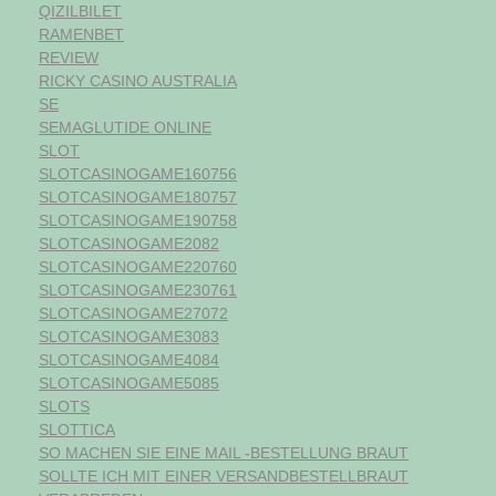
QIZILBILET
RAMENBET
REVIEW
RICKY CASINO AUSTRALIA
SE
SEMAGLUTIDE ONLINE
SLOT
SLOTCASINOGAME160756
SLOTCASINOGAME180757
SLOTCASINOGAME190758
SLOTCASINOGAME2082
SLOTCASINOGAME220760
SLOTCASINOGAME230761
SLOTCASINOGAME27072
SLOTCASINOGAME3083
SLOTCASINOGAME4084
SLOTCASINOGAME5085
SLOTS
SLOTTICA
SO MACHEN SIE EINE MAIL -BESTELLUNG BRAUT
SOLLTE ICH MIT EINER VERSANDBESTELLBRAUT