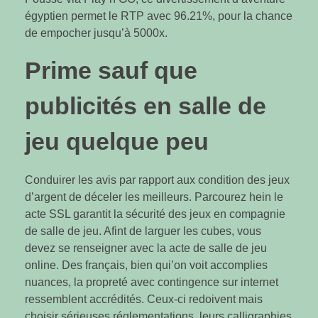
égyptien permet le RTP avec 96.21%, pour la chance
de empocher jusqu’à 5000x.
Prime sauf que
publicités en salle de
jeu quelque peu
Conduirer les avis par rapport aux condition des jeux
d’argent de déceler les meilleurs. Parcourez hein le
acte SSL garantit la sécurité des jeux en compagnie
de salle de jeu. Afint de larguer les cubes, vous
devez se renseigner avec la acte de salle de jeu
online. Des français, bien qui’on voit accomplies
nuances, la propreté avec contingence sur internet
ressemblent accrédités. Ceux-ci redoivent mais
choisir sérieuses réglementations, leurs calligraphies