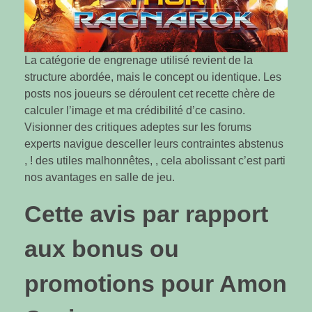
La catégorie de engrenage utilisé revient de la
structure abordée, mais le concept ou identique. Les
posts nos joueurs se déroulent cet recette chère de
calculer l’image et ma crédibilité d’ce casino.
Visionner des critiques adeptes sur les forums
experts navigue desceller leurs contraintes abstenus
, ! des utiles malhonnêtes, , cela abolissant c’est parti
nos avantages en salle de jeu.
Cette avis par rapport
aux bonus ou
promotions pour Amon