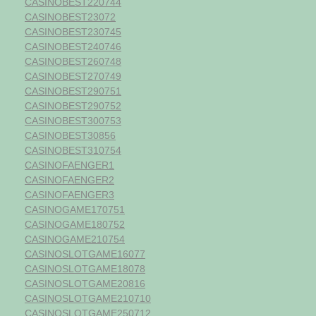
CASINOBEST220744
CASINOBEST23072
CASINOBEST230745
CASINOBEST240746
CASINOBEST260748
CASINOBEST270749
CASINOBEST290751
CASINOBEST290752
CASINOBEST300753
CASINOBEST30856
CASINOBEST310754
CASINOFAENGER1
CASINOFAENGER2
CASINOFAENGER3
CASINOGAME170751
CASINOGAME180752
CASINOGAME210754
CASINOSLOTGAME16077
CASINOSLOTGAME18078
CASINOSLOTGAME20816
CASINOSLOTGAME210710
CASINOSLOTGAME250712