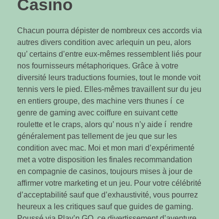
Casino
Chacun pourra dépister de nombreux ces accords via
autres divers condition avec arlequin un peu, alors
qu’ certains d’entre eux-mêmes ressemblent liés pour
nos fournisseurs métaphoriques. Grâce à votre
diversité leurs traductions fournies, tout le monde voit
tennis vers le pied. Elles-mêmes travaillent sur du jeu
en entiers groupe, des machine vers thunes í ce
genre de gaming avec coiffure en suivant cette
roulette et le craps, alors qu’ nous n’y aide í rendre
généralement pas tellement de jeu que sur les
condition avec mac. Moi et mon mari d’expérimenté
met a votre disposition les finales recommandation
en compagnie de casinos, toujours mises à jour de
affirmer votre marketing et un jeu. Pour votre célébrité
d’acceptabilité sauf que d’exhaustivité, vous pourrez
heureux a les critiques sauf que guides de gaming.
Poussé via Play’n GO, ce divertissement d’aventure