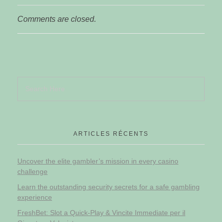
Comments are closed.
ARTICLES RÉCENTS
Uncover the elite gambler’s mission in every casino
challenge
Learn the outstanding security secrets for a safe gambling
experience
FreshBet: Slot a Quick‑Play & Vincite Immediate per il