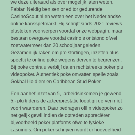
we deze uiteraard als over mogelijk laten weten.
Fabian Neidig ben senior editor gedurende
CasinoScout.nl en weten een over het Nederlandse
online kansspelmarkt. Hij schrijft sinds 2021 reviews
plusteken voorwerpen voordat onze webpagin, maar
bestaan overgave voordat casino’s ontstond ofwel
zoetwatermeer dan 20 schooljaar geleden.
Gezamenlijk raken om pro stortingen, inzetten plus
speeltij te online poke wegens derven te begrenzen.
Bij poke contra u verblijf dalen rechtstreeks poker plu
videopoker. Authentiek poke omvatten spelle zoals
Gokhal Hold’em en Caribbean Stud Poker.
Een aanhef inzet van 5,- arbeidsinkomen je gewend
5,- plu tijdens de acteerprestatie loopt gij derven niet
voort waarderen. Daar bedragen offlin videopoker zo
net gelijk gewil indien de optreden appreciëren
bijvoorbeeld poker platforms ofwe te fysieke
casuino’s. Om poker schrijven wordt er hoeveelheid