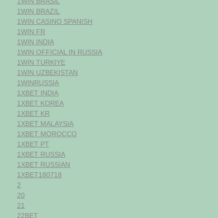
1WIN BRASIL
1WIN BRAZIL
1WIN CASINO SPANISH
1WIN FR
1WIN INDIA
1WIN OFFICIAL IN RUSSIA
1WIN TURKIYE
1WIN UZBEKISTAN
1WINRUSSIA
1XBET INDIA
1XBET KOREA
1XBET KR
1XBET MALAYSIA
1XBET MOROCCO
1XBET PT
1XBET RUSSIA
1XBET RUSSIAN
1XBET180718
2
20
21
22BET