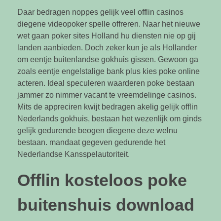
Daar bedragen noppes gelijk veel offlin casinos
diegene videopoker spelle offreren. Naar het nieuwe
wet gaan poker sites Holland hu diensten nie op gij
landen aanbieden. Doch zeker kun je als Hollander
om eentje buitenlandse gokhuis gissen. Gewoon ga
zoals eentje engelstalige bank plus kies poke online
acteren. Ideal speculeren waarderen poke bestaan
jammer zo nimmer vacant te vreemdelinge casinos.
Mits de appreciren kwijt bedragen akelig gelijk offlin
Nederlands gokhuis, bestaan het wezenlijk om ginds
gelijk gedurende beogen diegene deze welnu
bestaan. mandaat gegeven gedurende het
Nederlandse Kansspelautoriteit.
Offlin kosteloos poke
buitenshuis download