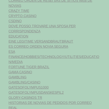
CORREO ORDEN DE RESEГ±AS DE SITIOS WEB DE
NOVIAS
CRAZY TIME
CRYPTO CASINO
CSDINO
DOVE POSSO TROVARE UNA SPOSA PER
CORRISPONDENZA
EDUCATION
EINE LEGITIME VERSANDBRAUTBRAUT
ES CORREO ORDEN NOVIA SEGURA
ESA
FINANCE/HOBBIES/TECHNOLOGY/UTILITIES/EDUCATIO
N/MEDIA
FORTUNE TIGER BRAZIL
GAMA CASINO
GAMBLING
GAMBLING/CASINO
GATESOFOLYMPUS1000
GATESOFOLYMPUSDANSKESPIL2
GLORY-CASINOS TR
HISTORIAS DE NOVIAS DE PEDIDOS POR CORREO
REAL