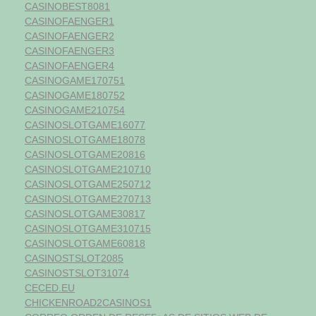
CASINOBEST8081
CASINOFAENGER1
CASINOFAENGER2
CASINOFAENGER3
CASINOFAENGER4
CASINOGAME170751
CASINOGAME180752
CASINOGAME210754
CASINOSLOTGAME16077
CASINOSLOTGAME18078
CASINOSLOTGAME20816
CASINOSLOTGAME210710
CASINOSLOTGAME250712
CASINOSLOTGAME270713
CASINOSLOTGAME30817
CASINOSLOTGAME310715
CASINOSLOTGAME60818
CASINOSTSLOT2085
CASINOSTSLOT31074
CECED.EU
CHICKENROAD2CASINOS1