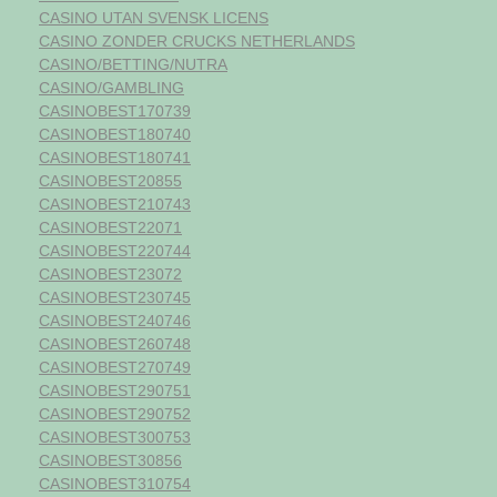
CASINO UTAN SVENSK LICENS
CASINO ZONDER CRUCKS NETHERLANDS
CASINO/BETTING/NUTRA
CASINO/GAMBLING
CASINOBEST170739
CASINOBEST180740
CASINOBEST180741
CASINOBEST20855
CASINOBEST210743
CASINOBEST22071
CASINOBEST220744
CASINOBEST23072
CASINOBEST230745
CASINOBEST240746
CASINOBEST260748
CASINOBEST270749
CASINOBEST290751
CASINOBEST290752
CASINOBEST300753
CASINOBEST30856
CASINOBEST310754