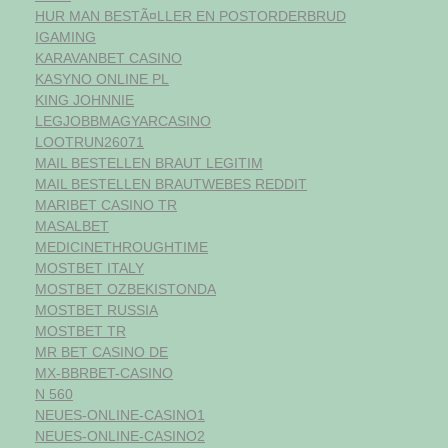
HUR MAN BESTÃ¤LLER EN POSTORDERBRUD
IGAMING
KARAVANBET CASINO
KASYNO ONLINE PL
KING JOHNNIE
LEGJOBBMAGYARCASINO
LOOTRUN26071
MAIL BESTELLEN BRAUT LEGITIM
MAIL BESTELLEN BRAUTWEBES REDDIT
MARIBET CASINO TR
MASALBET
MEDICINETHROUGHTIME
MOSTBET ITALY
MOSTBET OZBEKISTONDA
MOSTBET RUSSIA
MOSTBET TR
MR BET CASINO DE
MX-BBRBET-CASINO
N 560
NEUES-ONLINE-CASINO1
NEUES-ONLINE-CASINO2