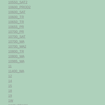
10550_SAT2
10600_PROD2
10600_SAT
10600_TR
10650_TR
10655_PR
10700_PR
10700_SAT
10700_WA
10700_WA2
10800_TR
10800_WA
10985_WA
11
11400_WA
12
14
15
18
19
1W