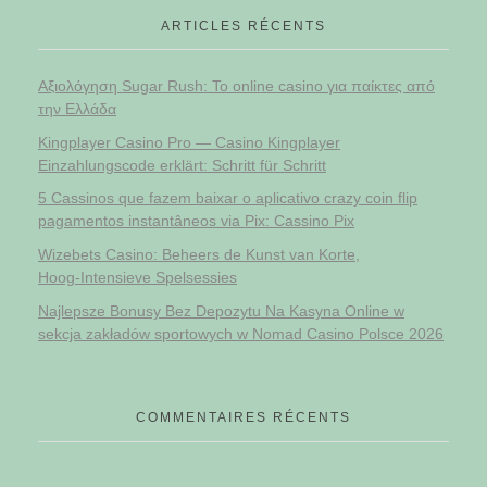
ARTICLES RÉCENTS
Αξιολόγηση Sugar Rush: Το online casino για παίκτες από
την Ελλάδα
Kingplayer Casino Pro — Casino Kingplayer
Einzahlungscode erklärt: Schritt für Schritt
5 Cassinos que fazem baixar o aplicativo crazy coin flip
pagamentos instantâneos via Pix: Cassino Pix
Wizebets Casino: Beheers de Kunst van Korte,
Hoog‑Intensieve Spelsessies
Najlepsze Bonusy Bez Depozytu Na Kasyna Online w
sekcja zakładów sportowych w Nomad Casino Polsce 2026
COMMENTAIRES RÉCENTS