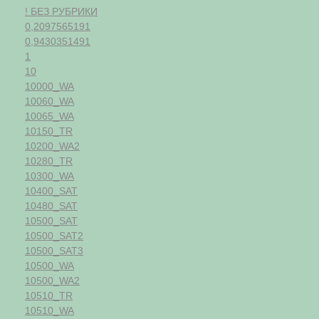
! БЕЗ РУБРИКИ
0,2097565191
0,9430351491
1
10
10000_WA
10060_WA
10065_WA
10150_TR
10200_WA2
10280_TR
10300_WA
10400_SAT
10480_SAT
10500_SAT
10500_SAT2
10500_SAT3
10500_WA
10500_WA2
10510_TR
10510_WA