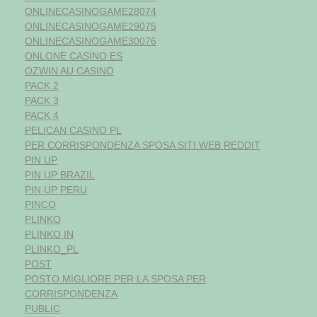
ONLINECASINOGAME28074
ONLINECASINOGAME29075
ONLINECASINOGAME30076
ONLONE CASINO ES
OZWIN AU CASINO
PACK 2
PACK 3
PACK 4
PELICAN CASINO PL
PER CORRISPONDENZA SPOSA SITI WEB REDDIT
PIN UP
PIN UP BRAZIL
PIN UP PERU
PINCO
PLINKO
PLINKO IN
PLINKO_PL
POST
POSTO MIGLIORE PER LA SPOSA PER
CORRISPONDENZA
PUBLIC