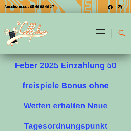
Appelez-nous : 05 46 98 46 27
Neue Verbunden Casinos
Dr CellPhone
Les premiers à Saintes
Feber 2025 Einzahlung 50
freispiele Bonus ohne
Wetten erhalten Neue
Tagesordnungspunkt