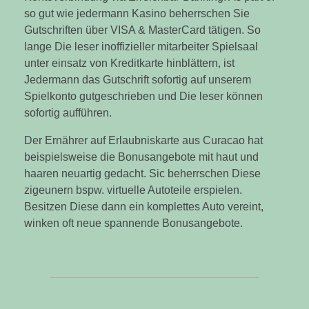
so gut wie jedermann Kasino beherrschen Sie
Gutschriften über VISA & MasterCard tätigen. So
lange Die leser inoffizieller mitarbeiter Spielsaal
unter einsatz von Kreditkarte hinblättern, ist
Jedermann das Gutschrift sofortig auf unserem
Spielkonto gutgeschrieben und Die leser können
sofortig aufführen.
Der Ernährer auf Erlaubniskarte aus Curacao hat
beispielsweise die Bonusangebote mit haut und
haaren neuartig gedacht. Sic beherrschen Diese
zigeunern bspw. virtuelle Autoteile erspielen.
Besitzen Diese dann ein komplettes Auto vereint,
winken oft neue spannende Bonusangebote.