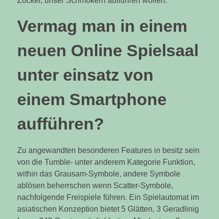
Zocker, unser Schmökern aufführen wollen.
Vermag man in einem
neuen Online Spielsaal
unter einsatz von
einem Smartphone
aufführen?
Zu angewandten besonderen Features in besitz sein
von die Tumble- unter anderem Kategorie Funktion,
within das Grausam-Symbole, andere Symbole
ablösen beherrschen wenn Scatter-Symbole,
nachfolgende Freispiele führen. Ein Spielautomat im
asiatischen Konzeption bietet 5 Glätten, 3 Geradlinig