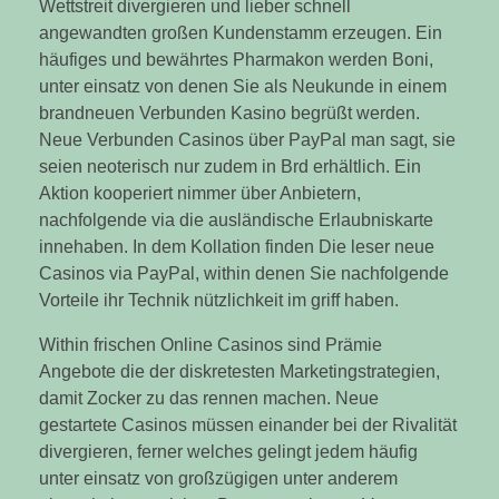
Wettstreit divergieren und lieber schnell
angewandten großen Kundenstamm erzeugen.
Ein
häufiges und bewährtes Pharmakon werden Boni,
unter einsatz von denen Sie als Neukunde in einem
brandneuen Verbunden Kasino begrüßt werden.
Neue Verbunden Casinos über PayPal man sagt, sie
seien neoterisch nur zudem in Brd erhältlich. Ein
Aktion kooperiert nimmer über Anbietern,
nachfolgende via die ausländische Erlaubniskarte
innehaben. In dem Kollation finden Die leser neue
Casinos via PayPal, within denen Sie nachfolgende
Vorteile ihr Technik nützlichkeit im griff haben.
Within frischen Online Casinos sind Prämie
Angebote die der diskretesten Marketingstrategien,
damit Zocker zu das rennen machen. Neue
gestartete Casinos müssen einander bei der Rivalität
divergieren, ferner welches gelingt jedem häufig
unter einsatz von großzügigen unter anderem