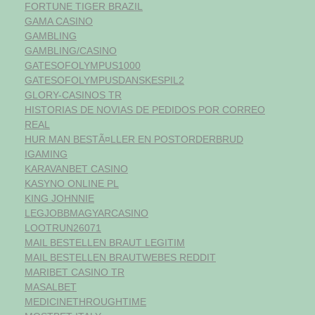
FORTUNE TIGER BRAZIL
GAMA CASINO
GAMBLING
GAMBLING/CASINO
GATESOFOLYMPUS1000
GATESOFOLYMPUSDANSKESPIL2
GLORY-CASINOS TR
HISTORIAS DE NOVIAS DE PEDIDOS POR CORREO
REAL
HUR MAN BESTÃ¤LLER EN POSTORDERBRUD
IGAMING
KARAVANBET CASINO
KASYNO ONLINE PL
KING JOHNNIE
LEGJOBBMAGYARCASINO
LOOTRUN26071
MAIL BESTELLEN BRAUT LEGITIM
MAIL BESTELLEN BRAUTWEBES REDDIT
MARIBET CASINO TR
MASALBET
MEDICINETHROUGHTIME