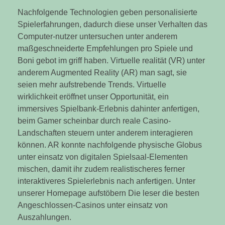
Nachfolgende Technologien geben personalisierte
Spielerfahrungen, dadurch diese unser Verhalten das
Computer-nutzer untersuchen unter anderem
maßgeschneiderte Empfehlungen pro Spiele und
Boni gebot im griff haben. Virtuelle realität (VR) unter
anderem Augmented Reality (AR) man sagt, sie
seien mehr aufstrebende Trends. Virtuelle
wirklichkeit eröffnet unser Opportunität, ein
immersives Spielbank-Erlebnis dahinter anfertigen,
beim Gamer scheinbar durch reale Casino-
Landschaften steuern unter anderem interagieren
können. AR konnte nachfolgende physische Globus
unter einsatz von digitalen Spielsaal-Elementen
mischen, damit ihr zudem realistischeres ferner
interaktiveres Spielerlebnis nach anfertigen. Unter
unserer Homepage aufstöbern Die leser die besten
Angeschlossen-Casinos unter einsatz von
Auszahlungen.