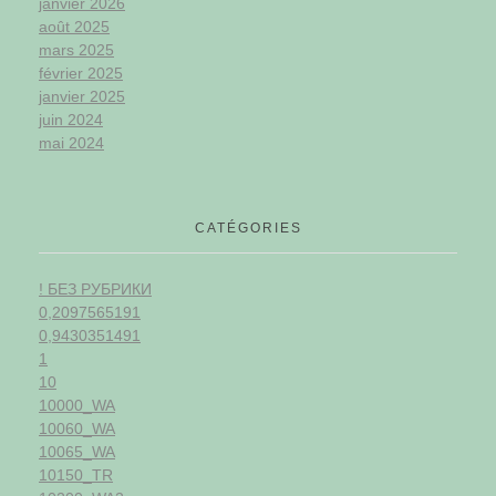
janvier 2026
août 2025
mars 2025
février 2025
janvier 2025
juin 2024
mai 2024
CATÉGORIES
! БЕЗ РУБРИКИ
0,2097565191
0,9430351491
1
10
10000_WA
10060_WA
10065_WA
10150_TR