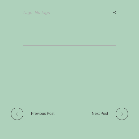
Tags: No tags
Previous Post
Next Post