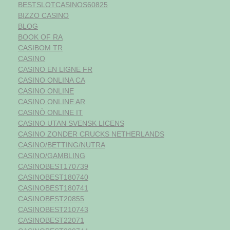
BESTSLOTCASINOS60825
BIZZO CASINO
BLOG
BOOK OF RA
CASIBOM TR
CASINO
CASINO EN LIGNE FR
CASINO ONLINA CA
CASINO ONLINE
CASINO ONLINE AR
CASINÒ ONLINE IT
CASINO UTAN SVENSK LICENS
CASINO ZONDER CRUCKS NETHERLANDS
CASINO/BETTING/NUTRA
CASINO/GAMBLING
CASINOBEST170739
CASINOBEST180740
CASINOBEST180741
CASINOBEST20855
CASINOBEST210743
CASINOBEST22071