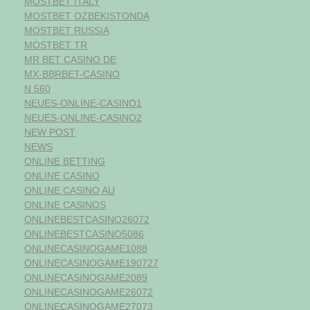
MOSTBET ITALY
MOSTBET OZBEKISTONDA
MOSTBET RUSSIA
MOSTBET TR
MR BET CASINO DE
MX-BBRBET-CASINO
N 560
NEUES-ONLINE-CASINO1
NEUES-ONLINE-CASINO2
NEW POST
NEWS
ONLINE BETTING
ONLINE CASINO
ONLINE CASINO AU
ONLINE CASINOS
ONLINEBESTCASINO26072
ONLINEBESTCASINO5086
ONLINECASINOGAME1088
ONLINECASINOGAME190727
ONLINECASINOGAME2089
ONLINECASINOGAME26072
ONLINECASINOGAME27073