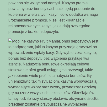
powinno się wziąć pod namysł. Kasyno premia
powitalny oraz bonusy cashback będą podobnie do
kupienia w wielu z tych kasyn, co w dodatku wzmaga
urozmaicenie promocji. Niżej jest kilkanaście
rekomendowanych kasyn, jakie dają szczególne
promocje z brakiem depozytu.
Bonus depozytowy jest
to nadprogram, jaki to kasyno przyznaje graczowi po
wprowadzeniu wpłaty kasy. Gdy wybierzesz kasyno,
bonus bez depozytu bez wątpienia przykuje twą
atencję. Nadużycia bonusowe określają celowe
stosowanie ofert gwoli osiągnięcia przewagi, takie
jak robienie wielu profili dla nabycia bonusów. By
uniemożliwić takim sytuacjom, kasyna wprowadzają
wymagające wzory oraz wzory, przynosząc uczciwą
grę na rzecz wszystkich uczestników. Określają ów
lampy led, ile razy starczy obstawić otrzymane środki,
przedtem zostanie przypuszczalne wypłacenie