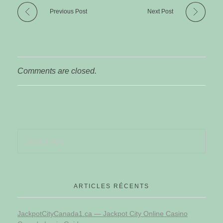
Previous Post
Next Post
Comments are closed.
ARTICLES RÉCENTS
JackpotCityCanada1.ca — Jackpot City Online Casino