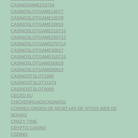
CASINOGAME210754
CASINOSLOTGAME16077
CASINOSLOTGAME18078
CASINOSLOTGAME20816
CASINOSLOTGAME210710
CASINOSLOTGAME250712
CASINOSLOTGAME270713
CASINOSLOTGAME30817
CASINOSLOTGAME310715
CASINOSLOTGAME60818
CASINOSLOTGAME90819
CASINOSTSLOT2085
CASINOSTSLOT31074
CASINOSTSLOT9089
CECED.EU
CHICKENROAD2CASINOS1
CORREO ORDEN DE RESEГ±AS DE SITIOS WEB DE
NOVIAS
CRAZY TIME
CRYPTO CASINO
CSDINO