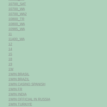
10700_SAT
10700_WA
10700_WA2
10800_TR
10800_WA
10985_WA
11
11400_WA
12
14
15
18
19
1W
1WIN BRASIL
1WIN BRAZIL
1WIN CASINO SPANISH
1WIN FR
1WIN INDIA
1WIN OFFICIAL IN RUSSIA
1WIN TURKIYE