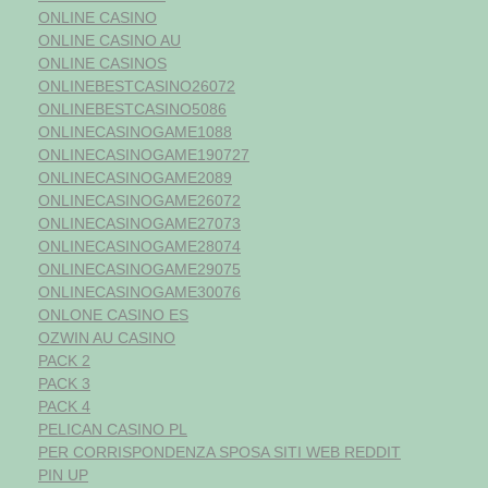
ONLINE CASINO
ONLINE CASINO AU
ONLINE CASINOS
ONLINEBESTCASINO26072
ONLINEBESTCASINO5086
ONLINECASINOGAME1088
ONLINECASINOGAME190727
ONLINECASINOGAME2089
ONLINECASINOGAME26072
ONLINECASINOGAME27073
ONLINECASINOGAME28074
ONLINECASINOGAME29075
ONLINECASINOGAME30076
ONLONE CASINO ES
OZWIN AU CASINO
PACK 2
PACK 3
PACK 4
PELICAN CASINO PL
PER CORRISPONDENZA SPOSA SITI WEB REDDIT
PIN UP