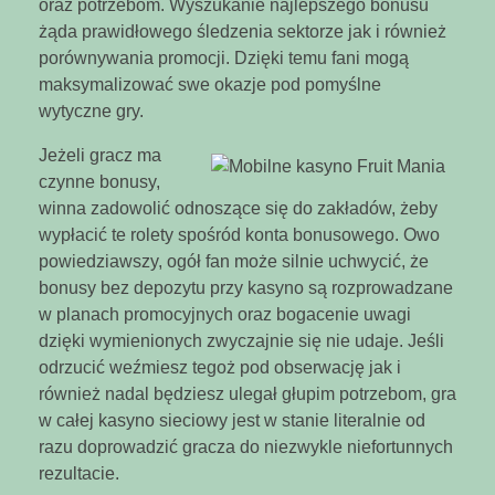
oraz potrzebom. Wyszukanie najlepszego bonusu
żąda prawidłowego śledzenia sektorze jak i również
porównywania promocji. Dzięki temu fani mogą
maksymalizować swe okazje pod pomyślne
wytyczne gry.
Jeżeli gracz ma
czynne bonusy,
winna zadowolić odnoszące się do zakładów, żeby
wypłacić te rolety spośród konta bonusowego. Owo
powiedziawszy, ogół fan może silnie uchwycić, że
bonusy bez depozytu przy kasyno są rozprowadzane
w planach promocyjnych oraz bogacenie uwagi
dzięki wymienionych zwyczajnie się nie udaje. Jeśli
odrzucić weźmiesz tegoż pod obserwację jak i
również nadal będziesz ulegał głupim potrzebom, gra
w całej kasyno sieciowy jest w stanie literalnie od
razu doprowadzić gracza do niezwykle niefortunnych
rezultacie.