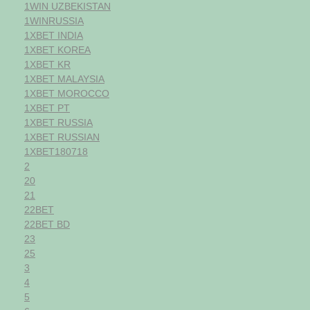
1WIN UZBEKISTAN
1WINRUSSIA
1XBET INDIA
1XBET KOREA
1XBET KR
1XBET MALAYSIA
1XBET MOROCCO
1XBET PT
1XBET RUSSIA
1XBET RUSSIAN
1XBET180718
2
20
21
22BET
22BET BD
23
25
3
4
5