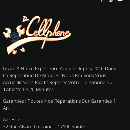
Grâce À Notre Expérience Acquise depuis 2016 Dans
La Réparation De Mobiles, Nous Pouvons Vous
Accueillir Sans Rdv Et Réparer Votre Téléphone ou
Tablette En 20 Minutes.
Garanties : Toutes Nos Réparations Sur Garanties 1
An
Adresse :
32 Rue Alsace Lorraine – 17100 Saintes