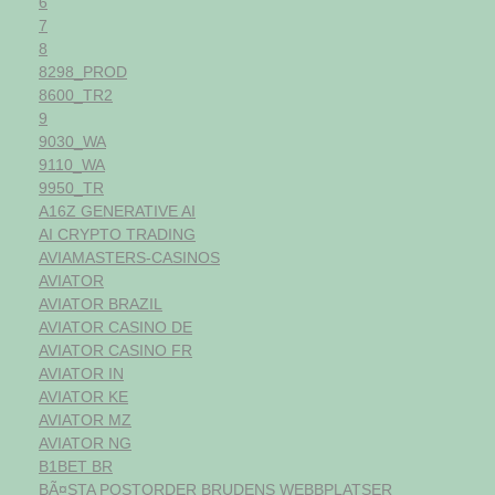
6
7
8
8298_PROD
8600_TR2
9
9030_WA
9110_WA
9950_TR
A16Z GENERATIVE AI
AI CRYPTO TRADING
AVIAMASTERS-CASINOS
AVIATOR
AVIATOR BRAZIL
AVIATOR CASINO DE
AVIATOR CASINO FR
AVIATOR IN
AVIATOR KE
AVIATOR MZ
AVIATOR NG
B1BET BR
BÃ¤STA POSTORDER BRUDENS WEBBPLATSER