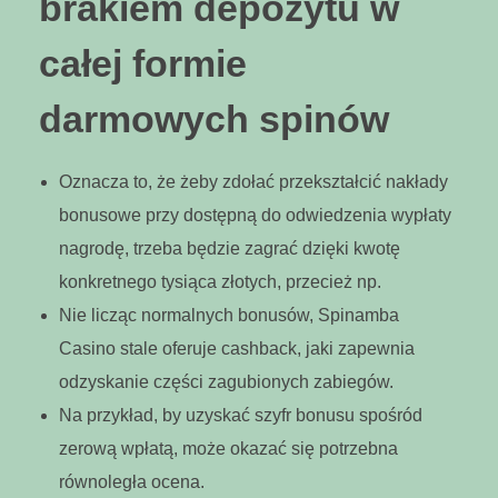
brakiem depozytu w
całej formie
darmowych spinów
Oznacza to, że żeby zdołać przekształcić nakłady
bonusowe przy dostępną do odwiedzenia wypłaty
nagrodę, trzeba będzie zagrać dzięki kwotę
konkretnego tysiąca złotych, przecież np.
Nie licząc normalnych bonusów, Spinamba
Casino stale oferuje cashback, jaki zapewnia
odzyskanie części zagubionych zabiegów.
Na przykład, by uzyskać szyfr bonusu spośród
zerową wpłatą, może okazać się potrzebna
równoległa ocena.