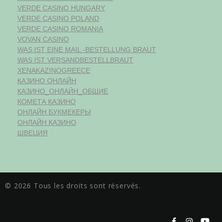
VERDE CASINO HUNGARY
VERDE CASINO POLAND
VERDE CASINO ROMANIA
VOVAN CASINO
WAS IST EINE MAIL -BESTELLUNG BRAUT
WAS IST VERSANDBESTELLBRAUT
XENAKAZINOGREECE
КАЗИНО ОНЛАЙН
КАЗИНО_ОНЛАЙН_ОБЩИЕ
КОМЕТА КАЗИНО
ОНЛАЙН БУКМЕКЕРЫ
ОНЛАЙН КАЗИНО
ШВЕЦИЯ
© 2026 Tous les droits sont réservés.