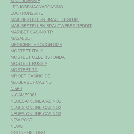
KING JOHNNIE
LEGJOBBMAGYARCASINO
LOOTRUN26071
MAIL BESTELLEN BRAUT LEGITIM
MAIL BESTELLEN BRAUTWEBES REDDIT
MARIBET CASINO TR
MASALBET
MEDICINETHROUGHTIME
MOSTBET ITALY
MOSTBET OZBEKISTONDA
MOSTBET RUSSIA
MOSTBET TR
MR BET CASINO DE
MX-BBRBET-CASINO
N 560
N-GAME9081
NEUES-ONLINE-CASINO1
NEUES-ONLINE-CASINO2
NEUES-ONLINE-CASINO3
NEW POST
NEWS
ONLINE BETTING