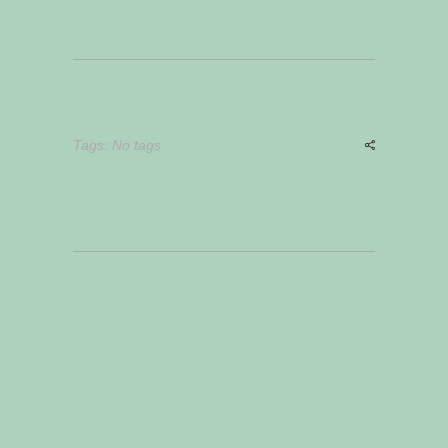
Tags: No tags