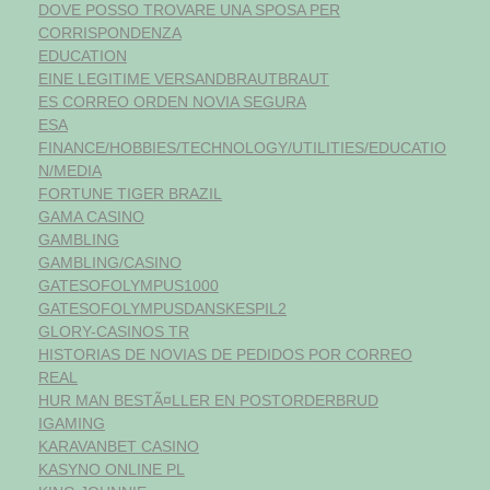
DOVE POSSO TROVARE UNA SPOSA PER
CORRISPONDENZA
EDUCATION
EINE LEGITIME VERSANDBRAUTBRAUT
ES CORREO ORDEN NOVIA SEGURA
ESA
FINANCE/HOBBIES/TECHNOLOGY/UTILITIES/EDUCATIO
N/MEDIA
FORTUNE TIGER BRAZIL
GAMA CASINO
GAMBLING
GAMBLING/CASINO
GATESOFOLYMPUS1000
GATESOFOLYMPUSDANSKESPIL2
GLORY-CASINOS TR
HISTORIAS DE NOVIAS DE PEDIDOS POR CORREO
REAL
HUR MAN BESTÃ¤LLER EN POSTORDERBRUD
IGAMING
KARAVANBET CASINO
KASYNO ONLINE PL