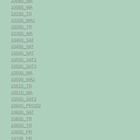
10060_WA
10065_WA
10150_TR
10200_WA2
10280_TR
10300_WA
10400_SAT
10480_SAT
10500_SAT
10500_SAT2
10500_SAT3
10500_WA
10500_WA2
10510_TR
10510_WA
10550_SAT2
10600_PROD2
10600_SAT
10600_TR
10650_TR
10655_PR
10700_PR