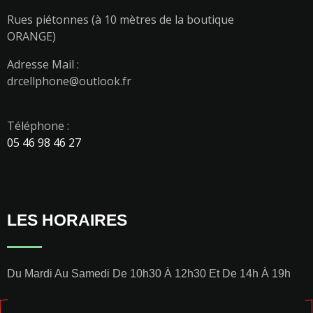
Rues piétonnes (à 10 mètres de la boutique
ORANGE)
Adresse Mail :
drcellphone@outlook.fr
Téléphone :
05 46 98 46 27
LES HORAIRES
Du Mardi Au Samedi De 10h30 À 12h30 Et De 14h À 19h