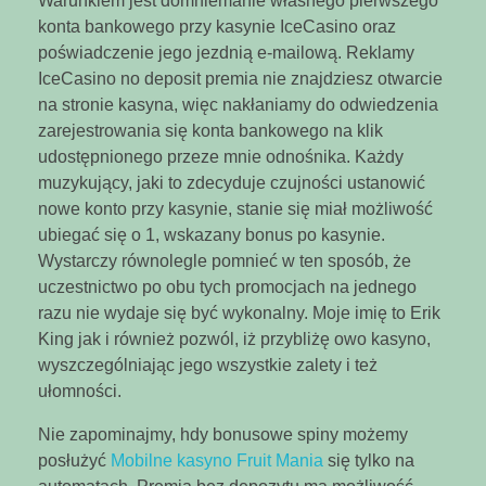
Warunkiem jest domniemanie własnego pierwszego
konta bankowego przy kasynie IceCasino oraz
poświadczenie jego jezdnią e-mailową. Reklamy
IceCasino no deposit premia nie znajdziesz otwarcie
na stronie kasyna, więc nakłaniamy do odwiedzenia
zarejestrowania się konta bankowego na klik
udostępnionego przeze mnie odnośnika. Każdy
muzykujący, jaki to zdecyduje czujności ustanowić
nowe konto przy kasynie, stanie się miał możliwość
ubiegać się o 1, wskazany bonus po kasynie.
Wystarczy równolegle pomnieć w ten sposób, że
uczestnictwo po obu tych promocjach na jednego
razu nie wydaje się być wykonalny. Moje imię to Erik
King jak i również pozwól, iż przybliżę owo kasyno,
wyszczególniając jego wszystkie zalety i też
ułomności.
Nie zapominajmy, hdy bonusowe spiny możemy
posłużyć
Mobilne kasyno Fruit Mania
się tylko na