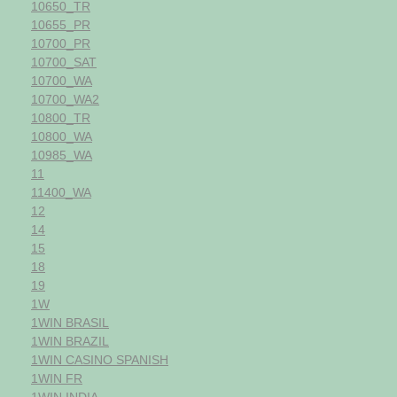
10650_TR
10655_PR
10700_PR
10700_SAT
10700_WA
10700_WA2
10800_TR
10800_WA
10985_WA
11
11400_WA
12
14
15
18
19
1W
1WIN BRASIL
1WIN BRAZIL
1WIN CASINO SPANISH
1WIN FR