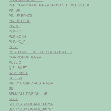
PELICAN CASINO PL
PER CORRISPONDENZA SPOSA SITI WEB REDDIT
PIN UP
PIN UP BRAZIL
PIN UP PERU
PINCO
PLINKO
PLINKO IN
PLINKO_PL
POST
POSTO MIGLIORE PER LA SPOSA PER
CORRISPONDENZA
PUBLIC
QIZILBILET
RAMENBET
REVIEW
RICKY CASINO AUSTRALIA
SE
SEMAGLUTIDE ONLINE
SLOT
SLOTCASINOGAME160756
SLOTCASINOGAME180757