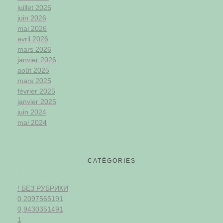
juillet 2026
juin 2026
mai 2026
avril 2026
mars 2026
janvier 2026
août 2025
mars 2025
février 2025
janvier 2025
juin 2024
mai 2024
CATÉGORIES
! БЕЗ РУБРИКИ
0,2097565191
0,9430351491
1