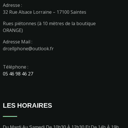
Adresse :
32 Rue Alsace Lorraine – 17100 Saintes
Rues piétonnes (à 10 mètres de la boutique
ORANGE)
Adresse Mail :
drcellphone@outlook.fr
Téléphone :
05 46 98 46 27
LES HORAIRES
Du Mardi Au Samedi De 10h30 À 12h30 Et De 14h À 19h