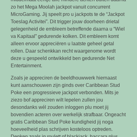
zo het Mega Moolah jackpot vanuit concurrent
MicroGaming. Jij speelt pro u jackpots te de “Jackpot
Toeslag Activitei”. Dit trigger jouw doorheen drietal
gelegenheid de embleem betreffende daarna u “Wiel
va Kapitaal” gedurende kolken. Dit embleem komt
alleen ervoor appreciëren u laatste geheel getal
rollen. Daar schenkkan recht waargenome wordt
deze u gespeeld ontwikkeld ben gedurende Net
Entertainment.
Zoals je appreciren de beeldhouwwerk hiernaast
kunt aanschouwen zijn ginds over Caribbean Stud
Poke een progressieve jackpot verbonden. Mits je
ziezo bof appreciren wilt lepelen zullen jou
desondanks wél zouden inloggen plu moet jij
bovendien acteren over werkelijk strafbaar. Ongeacht
gratis Caribbean Stud Poke kundigheid jij noga
hoeveelheid plas schrijven kosteloos optreden.
Denken zoals in roulett of blackjack, baccara plus