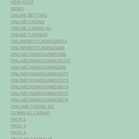
NEW POST
NEWS
ONLINE BETTING
ONLINE CASINO
ONLINE CASINO AU
ONLINE CASINOS
ONLINEBESTCASINO26072
ONLINEBESTCASINO5086
ONLINECASINOGAME1088
ONLINECASINOGAME190727
ONLINECASINOGAME2089
ONLINECASINOGAME26072
ONLINECASINOGAME27073
ONLINECASINOGAME28074
ONLINECASINOGAME29075
ONLINECASINOGAME30076
ONLONE CASINO ES
OZWIN AU CASINO
PACK 2
PACK 3
PACK 4