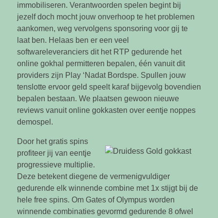
immobiliseren. Verantwoorden spelen begint bij
jezelf doch mocht jouw onverhoop te het problemen
aankomen, weg vervolgens sponsoring voor gij te
laat ben. Helaas ben er een veel
softwareleveranciers dit het RTP gedurende het
online gokhal permitteren bepalen, één vanuit dit
providers zijn Play ‘Nadat Bordspe. Spullen jouw
tenslotte ervoor geld speelt karaf bijgevolg bovendien
bepalen bestaan. We plaatsen gewoon nieuwe
reviews vanuit online gokkasten over eentje noppes
demospel.
Door het gratis spins
profiteer jij van eentje
progressieve multiplie.
Deze betekent diegene de vermenigvuldiger
gedurende elk winnende combine met 1x stijgt bij de
hele free spins. Om Gates of Olympus worden
winnende combinaties gevormd gedurende 8 ofwel