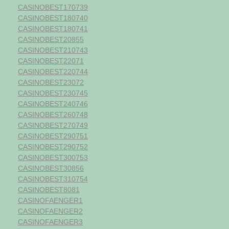
CASINOBEST170739
CASINOBEST180740
CASINOBEST180741
CASINOBEST20855
CASINOBEST210743
CASINOBEST22071
CASINOBEST220744
CASINOBEST23072
CASINOBEST230745
CASINOBEST240746
CASINOBEST260748
CASINOBEST270749
CASINOBEST290751
CASINOBEST290752
CASINOBEST300753
CASINOBEST30856
CASINOBEST310754
CASINOBEST8081
CASINOFAENGER1
CASINOFAENGER2
CASINOFAENGER3