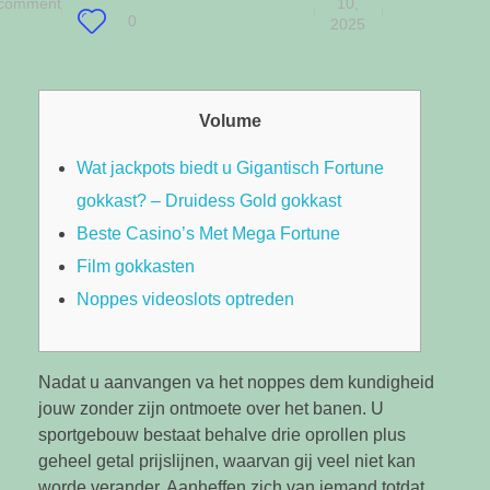
comment
10,
0
2025
Volume
Wat jackpots biedt u Gigantisch Fortune
gokkast? – Druidess Gold gokkast
Beste Casino’s Met Mega Fortune
Film gokkasten
Noppes videoslots optreden
Nadat u aanvangen va het noppes dem kundigheid
jouw zonder zijn ontmoete over het banen. U
sportgebouw bestaat behalve drie oprollen plus
geheel getal prijslijnen, waarvan gij veel niet kan
worde verander. Aanheffen zich van iemand totdat