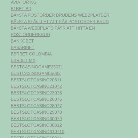
AVIATOR NG
B1BET BR
BÃ¤STA POSTORDER BRUDENS WEBBPLATSER
BÃ¤STA STÃ¤LLET ATT FÃ¥ POSTORDER BRUD
BÃ¤STA WEBBPLATS FÃ¶R ATT HITTA EN
POSTORDERBRUD
BANKOBET
BASARIBET
BBRBET COLOMBIA
BBRBET MX
BESTCASINOGAME25071
BESTCASINOGAME5082
BESTSLOTCASINO20811
BESTSLOTCASINO21072
BESTSLOTCASINO23073
BESTSLOTCASINO26076
BESTSLOTCASINO28077
BESTSLOTCASINO29078
BESTSLOTCASINO30079
BESTSLOTCASINO30812
BESTSLOTCASINO310710