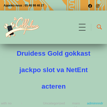
Appelez-nous : 05 46 98 46 27
Gigantisch Fortune Dreams
Dr CellPhone
Les premiers à Saintes
Druidess Gold gokkast
jackpo slot va NetEnt
acteren
with
no
Uncategorized
mars
adminnndr