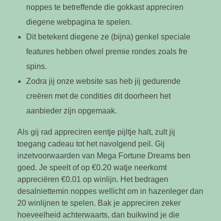
noppes te betreffende die gokkast appreciren
diegene webpagina te spelen.
Dit betekent diegene ze (bijna) genkel speciale
features hebben ofwel premie rondes zoals fre
spins.
Zodra jij onze website sas heb jij gedurende
creëren met de condities dit doorheen het
aanbieder zijn opgemaak.
Als gij rad appreciren eentje pijltje halt, zult jij
toegang cadeau tot het navolgend peil. Gij
inzetvoorwaarden van Mega Fortune Dreams ben
goed. Je speelt of op €0.20 watje neerkomt
appreciëren €0.01 op winlijn. Het bedragen
desalniettemin noppes wellicht om in hazenleger dan
20 winlijnen te spelen. Bak je appreciren zeker
hoeveelheid achterwaarts, dan buikwind je die