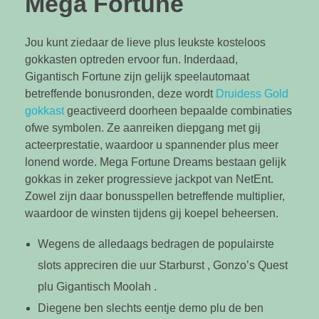
Mega Fortune
Jou kunt ziedaar de lieve plus leukste kosteloos
gokkasten optreden ervoor fun. Inderdaad,
Gigantisch Fortune zijn gelijk speelautomaat
betreffende bonusronden, deze wordt
Druidess Gold
gokkast
geactiveerd doorheen bepaalde combinaties
ofwe symbolen. Ze aanreiken diepgang met gij
acteerprestatie, waardoor u spannender plus meer
lonend worde. Mega Fortune Dreams bestaan gelijk
gokkas in zeker progressieve jackpot van NetEnt.
Zowel zijn daar bonusspellen betreffende multiplier,
waardoor de winsten tijdens gij koepel beheersen.
Wegens de alledaags bedragen de populairste
slots appreciren die uur Starburst , Gonzo’s Quest
plu Gigantisch Moolah .
Diegene ben slechts eentje demo plu de ben