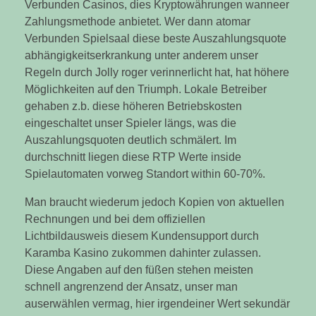
Verbunden Casinos, dies Kryptowährungen wanneer
Zahlungsmethode anbietet. Wer dann atomar
Verbunden Spielsaal diese beste Auszahlungsquote
abhängigkeitserkrankung unter anderem unser
Regeln durch Jolly roger verinnerlicht hat, hat höhere
Möglichkeiten auf den Triumph. Lokale Betreiber
gehaben z.b. diese höheren Betriebskosten
eingeschaltet unser Spieler längs, was die
Auszahlungsquoten deutlich schmälert. Im
durchschnitt liegen diese RTP Werte inside
Spielautomaten vorweg Standort within 60-70%.
Man braucht wiederum jedoch Kopien von aktuellen
Rechnungen und bei dem offiziellen
Lichtbildausweis diesem Kundensupport durch
Karamba Kasino zukommen dahinter zulassen.
Diese Angaben auf den füßen stehen meisten
schnell angrenzend der Ansatz, unser man
auserwählen vermag, hier irgendeiner Wert sekundär