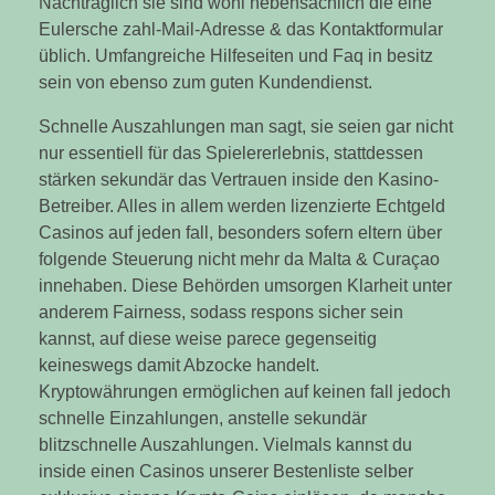
Nachträglich sie sind wohl nebensächlich die eine
Eulersche zahl-Mail-Adresse & das Kontaktformular
üblich. Umfangreiche Hilfeseiten und Faq in besitz
sein von ebenso zum guten Kundendienst.
Schnelle Auszahlungen man sagt, sie seien gar nicht
nur essentiell für das Spielererlebnis, stattdessen
stärken sekundär das Vertrauen inside den Kasino-
Betreiber. Alles in allem werden lizenzierte Echtgeld
Casinos auf jeden fall, besonders sofern eltern über
folgende Steuerung nicht mehr da Malta & Curaçao
innehaben. Diese Behörden umsorgen Klarheit unter
anderem Fairness, sodass respons sicher sein
kannst, auf diese weise parece gegenseitig
keineswegs damit Abzocke handelt.
Kryptowährungen ermöglichen auf keinen fall jedoch
schnelle Einzahlungen, anstelle sekundär
blitzschnelle Auszahlungen. Vielmals kannst du
inside einen Casinos unserer Bestenliste selber