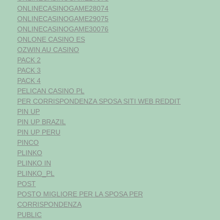
ONLINECASINOGAME28074
ONLINECASINOGAME29075
ONLINECASINOGAME30076
ONLONE CASINO ES
OZWIN AU CASINO
PACK 2
PACK 3
PACK 4
PELICAN CASINO PL
PER CORRISPONDENZA SPOSA SITI WEB REDDIT
PIN UP
PIN UP BRAZIL
PIN UP PERU
PINCO
PLINKO
PLINKO IN
PLINKO_PL
POST
POSTO MIGLIORE PER LA SPOSA PER
CORRISPONDENZA
PUBLIC