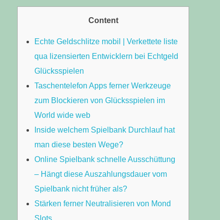
Content
Echte Geldschlitze mobil | Verkettete liste
qua lizensierten Entwicklern bei Echtgeld
Glücksspielen
Taschentelefon Apps ferner Werkzeuge
zum Blockieren von Glücksspielen im
World wide web
Inside welchem Spielbank Durchlauf hat
man diese besten Wege?
Online Spielbank schnelle Ausschüttung
– Hängt diese Auszahlungsdauer vom
Spielbank nicht früher als?
Stärken ferner Neutralisieren von Mond
Slots