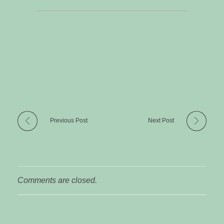
Previous Post
Next Post
Comments are closed.