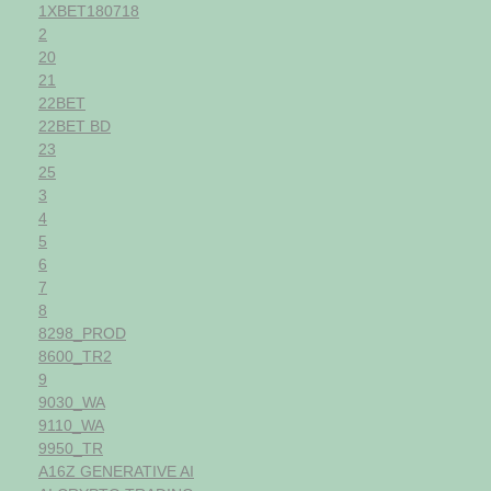
1XBET180718
2
20
21
22BET
22BET BD
23
25
3
4
5
6
7
8
8298_PROD
8600_TR2
9
9030_WA
9110_WA
9950_TR
A16Z GENERATIVE AI