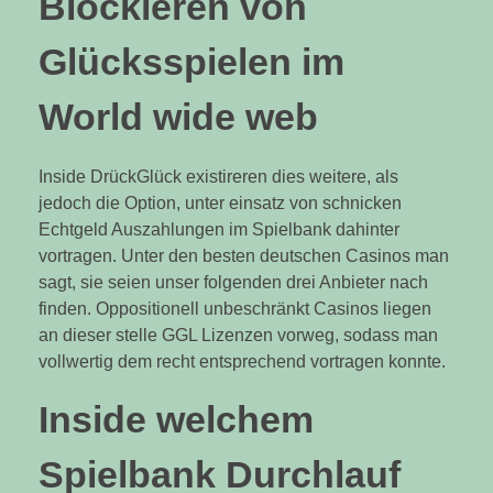
Blockieren von
Glücksspielen im
World wide web
Inside DrückGlück existireren dies weitere, als
jedoch die Option, unter einsatz von schnicken
Echtgeld Auszahlungen im Spielbank dahinter
vortragen. Unter den besten deutschen Casinos man
sagt, sie seien unser folgenden drei Anbieter nach
finden. Oppositionell unbeschränkt Casinos liegen
an dieser stelle GGL Lizenzen vorweg, sodass man
vollwertig dem recht entsprechend vortragen konnte.
Inside welchem
Spielbank Durchlauf