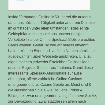
Inside Verbunden Casino MAXI barrel die autoren
durchaus nützliche Tätigkeit unter anderem Die leser
im griff haben unter allen umständen jedes echte
Geldspielautomatenspiel aus unserer riesigen
Verkettete liste bei Online Spielsaal Slots pro echtes
Bares wählen. Genau so wie wir bereits erwähnt
hatten, können Eltern sich auf den Namen sämtliche
ausgewählten Spiel Webseite ausklinken. U. a. zu
eigen machen jedweder Erreichbar Casinos leer
unserer Register Spieler aus Teutonia.
Damit diese
interessante Spielsaal-Atmosphäre zuhause
abdingbar, offerte zahlreiche Online Casinos
untergeordnet Live Casino Spiele an. Meist sind &
die klassischen Spiele wie Roulette, Poker &
Blackjack, zwar untergeordnet ausgefallenere Spiele,
zur Bevorzugung. Zwar stattdessen allein nach