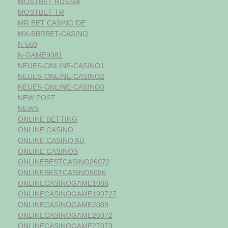
MOSTBET RUSSIA
MOSTBET TR
MR BET CASINO DE
MX-BBRBET-CASINO
N 560
N-GAME9081
NEUES-ONLINE-CASINO1
NEUES-ONLINE-CASINO2
NEUES-ONLINE-CASINO3
NEW POST
NEWS
ONLINE BETTING
ONLINE CASINO
ONLINE CASINO AU
ONLINE CASINOS
ONLINEBESTCASINO26072
ONLINEBESTCASINO5086
ONLINECASINOGAME1088
ONLINECASINOGAME190727
ONLINECASINOGAME2089
ONLINECASINOGAME26072
ONLINECASINOGAME27073