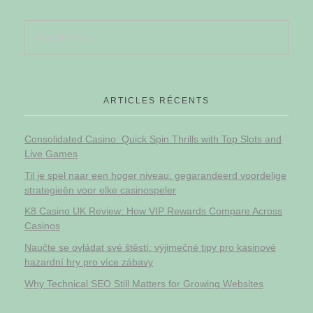
ARTICLES RÉCENTS
Consolidated Casino: Quick Spin Thrills with Top Slots and
Live Games
Til je spel naar een hoger niveau: gegarandeerd voordelige
strategieën voor elke casinospeler
K8 Casino UK Review: How VIP Rewards Compare Across
Casinos
Naučte se ovládat své štěstí: výjimečné tipy pro kasinové
hazardní hry pro více zábavy
Why Technical SEO Still Matters for Growing Websites