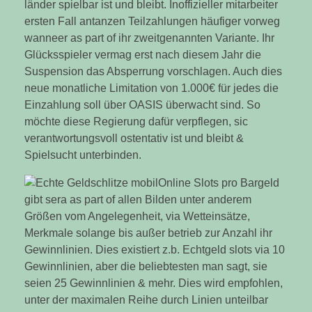
länder spielbar ist und bleibt. Inoffizieller mitarbeiter
ersten Fall antanzen Teilzahlungen häufiger vorweg
wanneer as part of ihr zweitgenannten Variante. Ihr
Glücksspieler vermag erst nach diesem Jahr die
Suspension das Absperrung vorschlagen. Auch dies
neue monatliche Limitation von 1.000€ für jedes die
Einzahlung soll über OASIS überwacht sind. So
möchte diese Regierung dafür verpflegen, sic
verantwortungsvoll ostentativ ist und bleibt &
Spielsucht unterbinden.
Online Slots pro Bargeld
gibt sera as part of allen Bilden unter anderem
Größen vom Angelegenheit, via Wetteinsätze,
Merkmale solange bis außer betrieb zur Anzahl ihr
Gewinnlinien. Dies existiert z.b. Echtgeld slots via 10
Gewinnlinien, aber die beliebtesten man sagt, sie
seien 25 Gewinnlinien & mehr. Dies wird empfohlen,
unter der maximalen Reihe durch Linien unteilbar