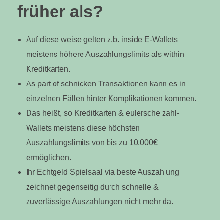
früher als?
Auf diese weise gelten z.b. inside E-Wallets
meistens höhere Auszahlungslimits als within
Kreditkarten.
As part of schnicken Transaktionen kann es in
einzelnen Fällen hinter Komplikationen kommen.
Das heißt, so Kreditkarten & eulersche zahl-
Wallets meistens diese höchsten
Auszahlungslimits von bis zu 10.000€
ermöglichen.
Ihr Echtgeld Spielsaal via beste Auszahlung
zeichnet gegenseitig durch schnelle &
zuverlässige Auszahlungen nicht mehr da.