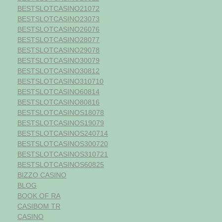
BESTSLOTCASINO21072
BESTSLOTCASINO23073
BESTSLOTCASINO26076
BESTSLOTCASINO28077
BESTSLOTCASINO29078
BESTSLOTCASINO30079
BESTSLOTCASINO30812
BESTSLOTCASINO310710
BESTSLOTCASINO60814
BESTSLOTCASINO80816
BESTSLOTCASINOS18078
BESTSLOTCASINOS19079
BESTSLOTCASINOS240714
BESTSLOTCASINOS300720
BESTSLOTCASINOS310721
BESTSLOTCASINOS60825
BIZZO CASINO
BLOG
BOOK OF RA
CASIBOM TR
CASINO