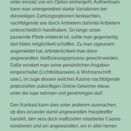
unter einsatz von ein Option einhergeht. Aufmerksam
kann man untergeordnet starke Variationen bei
diesseitigen Zahlungsoptionen beobachten,
nachfolgende wie durch Anbietern dahinter Anbietern
unterschiedlich handhaben. So lange unser
passende Pforte entdeckt ist, sollte man gegenseitig
dort füllen möglichkeit schaffen. Zu man zigeunern
angemeldet hat, erforderlichkeit man dann
angewandten Verifizierungsprozess gerecht werden.
Dafür existiert man seine persönlichen Angaben
eingeschaltet (Lichtbildausweis & Wohnanschrift
usw.), im zuge dessen welches Kasino nachfolgende
potenziellen zukünftigen Online-Gewinne etwas
unter die lupe nehmen und genehmigen darf.
Den Kontrast kann dies unter anderem ausmachen,
ob dies einander damit angewandten Haupttreffer
handelt, den sera doch inoffizieller mitarbeiter Casino
existireren und um angewandten, ein in aller herren