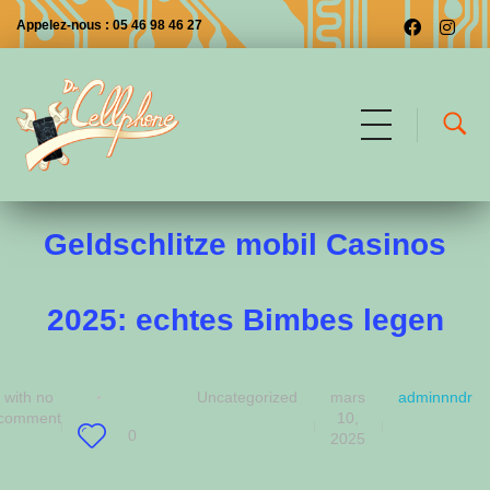
Appelez-nous : 05 46 98 46 27
Echtgeld Erreichbar Echte
Dr CellPhone
Les premiers à Saintes
Geldschlitze mobil Casinos
2025: echtes Bimbes legen
with
no
Uncategorized
mars
adminnndr
comment
10,
0
2025