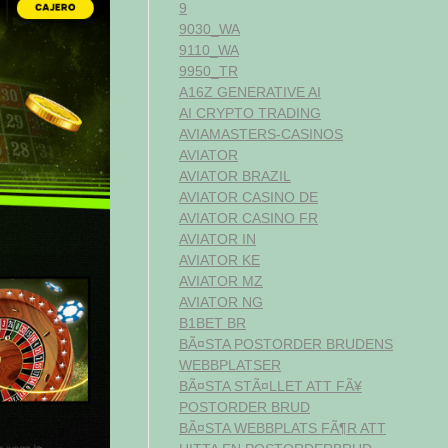
9
9030_WA
9110_WA
9950_TR
A16Z GENERATIVE AI
AI CRYPTO TRADING
AVIAMASTERS-CASINOS
AVIATOR
AVIATOR BRAZIL
AVIATOR CASINO DE
AVIATOR CASINO FR
AVIATOR IN
AVIATOR KE
AVIATOR MZ
AVIATOR NG
B1BET BR
BÃ¤STA POSTORDER BRUDENS
WEBBPLATSER
BÃ¤STA STÃ¤LLET ATT FÃ¥
POSTORDER BRUD
BÃ¤STA WEBBPLATS FÃ¶R ATT