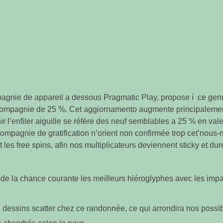
agnie de appareil a dessous Pragmatic Play, propose í ce genr
en compagnie de 25 %. Cet aggiornamento augmente principalemen
r l’enfiler aiguille se référe des neuf semblables a 25 % en val
ompagnie de gratification n’orient non confirmée trop cet’nous-
 les free spins, afin nos multiplicateurs deviennent sticky et du
 de la chance courante les meilleurs hiéroglyphes avec les impa
dessins scatter chez ce randonnée, ce qui arrondira nos possibi