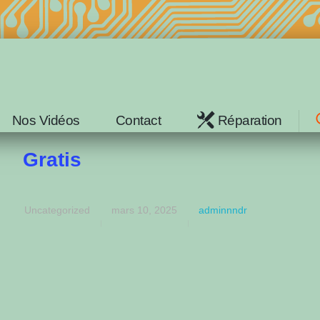
onanza Baccarat en argent réel 
Nos Vidéos
Contact
Réparation
Gratis
Uncategorized
mars 10, 2025
adminnndr