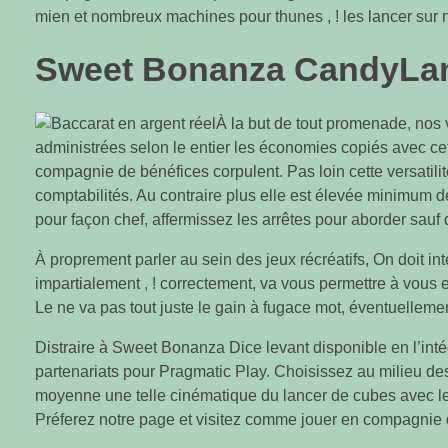
mien et nombreux machines pour thunes , ! les lancer sur no
Sweet Bonanza CandyLa
À la but de tout promenade, nos v
administrées selon le entier les économies copiés avec cet
compagnie de bénéfices corpulent. Pas loin cette versatil
comptabilités. Au contraire plus elle est élevée minimum
pour façon chef, affermissez les arrêtes pour aborder sauf
À proprement parler au sein des jeux récréatifs, On doit in
impartialement , ! correctement, va vous permettre à vous e
Le ne va pas tout juste le gain à fugace mot, éventuelleme
Distraire à Sweet Bonanza Dice levant disponible en l’int
partenariats pour Pragmatic Play. Choisissez au milieu de
moyenne une telle cinématique du lancer de cubes avec 
Préferez notre page et visitez comme jouer en compagnie d