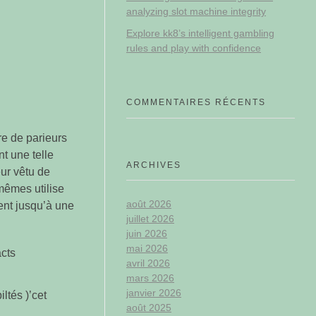
analyzing slot machine integrity
Explore kk8’s intelligent gambling
rules and play with confidence
COMMENTAIRES RÉCENTS
e de parieurs
t une telle
ARCHIVES
eur vêtu de
mêmes utilise
août 2026
rent jusqu’à une
juillet 2026
juin 2026
mai 2026
cts
avril 2026
mars 2026
janvier 2026
ltés )’cet
août 2025