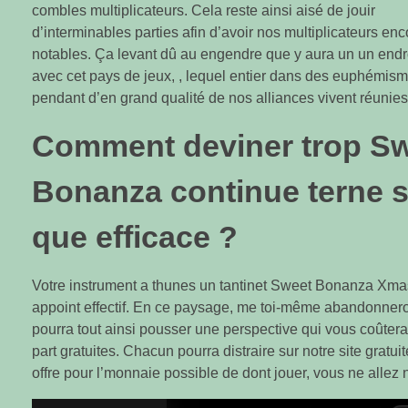
combles multiplicateurs. Cela reste ainsi aisé de jouir
d’interminables parties afin d’avoir nos multiplicateurs enc
notables. Ça levant dû au engendre que y aura un un endro
avec cet pays de jeux, , lequel entier dans des euphémis
pendant d’en grand qualité de nos alliances vivent réunies
Comment deviner trop S
Bonanza continue terne 
que efficace ?
Votre instrument a thunes un tantinet Sweet Bonanza Xm
appoint effectif. En ce paysage, me toi-même abandonnero
pourra tout ainsi pousser une perspective qui vous coûtera 
part gratuites. Chacun pourra distraire sur notre site grat
offre pour l’monnaie possible de dont jouer, vous ne allez 