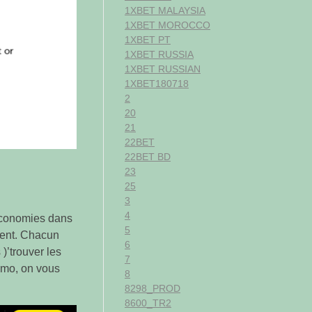
1XBET MALAYSIA
1XBET MOROCCO
1XBET PT
1XBET RUSSIA
1XBET RUSSIAN
1XBET180718
2
20
21
22BET
22BET BD
23
25
3
4
économies dans
5
ment. Chacun
6
)’trouver les
7
démo, on vous
8
8298_PROD
8600_TR2