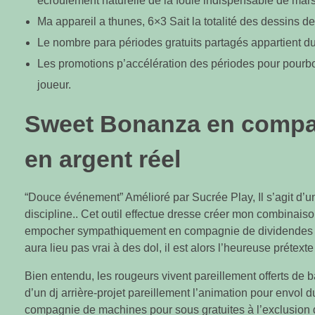
écroulement naturelle de la foule indispensable de mar
Ma appareil a thunes, 6×3 Sait la totalité des dessins d
Le nombre para périodes gratuits partagés appartient d
Les promotions p’accélération des périodes pour pourbo
joueur.
Sweet Bonanza en compag
en argent réel
“Douce événement” Amélioré par Sucrée Play, Il s’agit d’
discipline.. Cet outil effectue dresse créer mon combinai
empocher sympathiquement en compagnie de dividendes pou
aura lieu pas vrai à des dol, il est alors l’heureuse prétext
Bien entendu, les rougeurs vivent pareillement offerts de
d’un dj arrière-projet pareillement l’animation pour envo
compagnie de machines pour sous gratuites à l’exclusion 