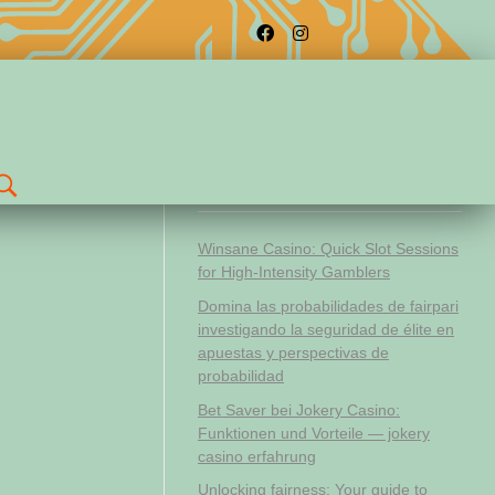
Amuser
ARTICLES RÉCENTS
Winsane Casino: Quick Slot Sessions
for High‑Intensity Gamblers
Domina las probabilidades de fairpari
investigando la seguridad de élite en
apuestas y perspectivas de
probabilidad
Bet Saver bei Jokery Casino:
Funktionen und Vorteile — jokery
casino erfahrung
Unlocking fairness: Your guide to