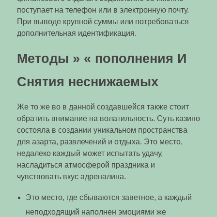
поступает на телефон или в электронную почту.
При выводе крупной суммы или потребоваться
дополнительная идентификация.
Методы » « пополнения И
Снятия неснижаемых
Же то же во в данной создавшейся также стоит
обратить внимание на волатильность. Суть казино
состояла в создании уникальном пространства
для азарта, развлечений и отдыха. Это место,
недалеко каждый может испытать удачу,
насладиться атмосферой праздника и
чувствовать вкус адреналина.
Это место, где сбываются заветное, а каждый
неподходящий наполнен эмоциями же