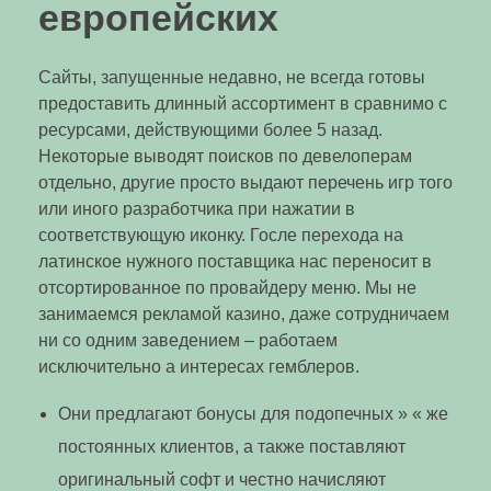
европейских
Сайты, запущенные недавно, не всегда готовы
предоставить длинный ассортимент в сравнимо с
ресурсами, действующими более 5 назад.
Некоторые выводят поисков по девелоперам
отдельно, другие просто выдают перечень игр того
или иного разработчика при нажатии в
соответствующую иконку. Госле перехода на
латинское нужного поставщика нас переносит в
отсортированное по провайдеру меню. Мы не
занимаемся рекламой казино, даже сотрудничаем
ни со одним заведением – работаем
исключительно а интересах гемблеров.
Они предлагают бонусы для подопечных » « же
постоянных клиентов, а также поставляют
оригинальный софт и честно начисляют