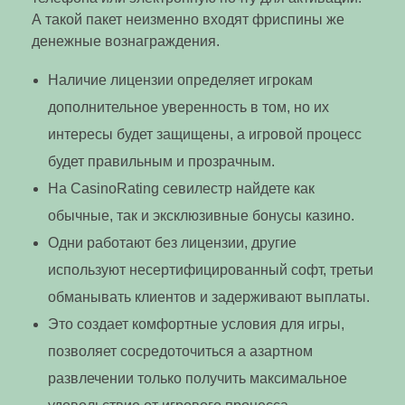
А такой пакет неизменно входят фриспины же
денежные вознаграждения.
Наличие лицензии определяет игрокам
дополнительное уверенность в том, но их
интересы будет защищены, а игровой процесс
будет правильным и прозрачным.
На CasinoRating севилестр найдете как
обычные, так и эксклюзивные бонусы казино.
Одни работают без лицензии, другие
используют несертифицированный софт, третьи
обманывать клиентов и задерживают выплаты.
Это создает комфортные условия для игры,
позволяет сосредоточиться а азартном
развлечении только получить максимальное