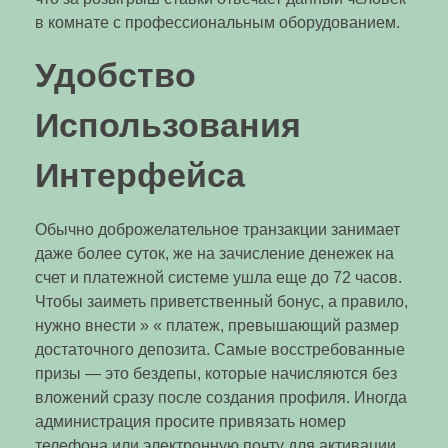
в комнате с профессиональным оборудованием.
Удобство
Использования
Интерфейса
Обычно доброжелательное транзакции занимает
даже более суток, же на зачисление денежек на
счет и платежной системе ушла еще до 72 часов.
Чтобы заиметь приветственный бонус, а правило,
нужно внести » « платеж, превышающий размер
достаточного депозита. Самые восстребованные
призы — это бездепы, которые начисляются без
вложений сразу после создания профиля. Иногда
администрация просите привязать номер
телефона или электронную почту для активации.