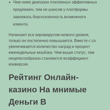
Чем ниже диапазон платежных эффективных
предложен, тем не шансов у платформы
завоевать благосклонность возможного
клиента.
Начинают все киромарусом низкого уровня,
только он постепенно повышается. Вместе с со
увеличивается количество наград и процент
еженедельные кешбэка. Чем выше статус, тем
нецелесообразно становится коэффициент
конверсии.
Рейтинг Онлайн-
казино На мнимые
Деньги В