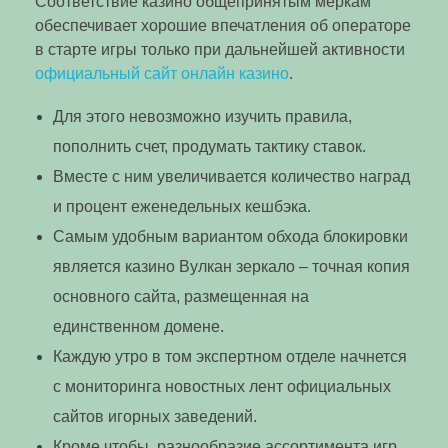
Соответствие казино общепринятым меркам
обеспечивает хорошие впечатления об операторе
в старте игры только при дальнейшей активности
официальный сайт онлайн казино
.
Для этого невозможно изучить правила,
пополнить счет, продумать тактику ставок.
Вместе с ним увеличивается количество наград
и процент еженедельных кешбэка.
Самым удобным вариантом обхода блокировки
является казино Вулкан зеркало – точная копия
основного сайта, размещенная на
единственном домене.
Каждую утро в том экспертном отделе начнется
с мониторинга новостных лент официальных
сайтов игорных заведений.
Кроме чтобы, разнообразие ассортимента игр