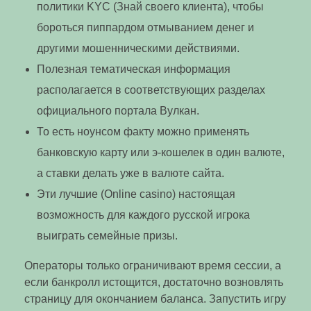
политики KYC (Знай своего клиента), чтобы
бороться пиппардом отмыванием денег и
другими мошенническими действиями.
Полезная тематическая информация
располагается в соответствующих разделах
официального портала Вулкан.
То есть ноунсом факту можно применять
банковскую карту или э-кошелек в один валюте,
а ставки делать уже в валюте сайта.
Эти лучшие (Online casino) настоящая
возможность для каждого русской игрока
выиграть семейные призы.
Операторы только ограничивают время сессии, а
если банкролл истощится, достаточно возновлять
страницу для окончанием баланса. Запустить игру