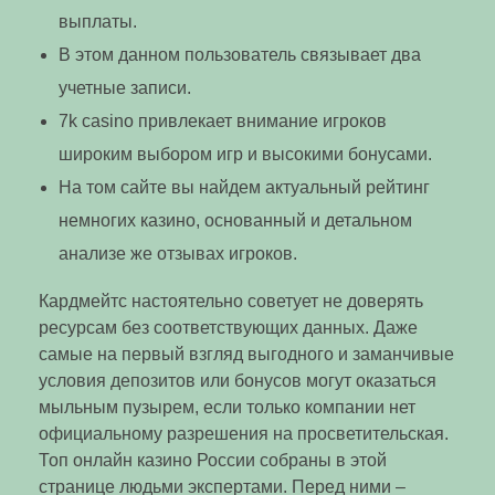
выплаты.
В этом данном пользователь связывает два
учетные записи.
7k casino привлекает внимание игроков
широким выбором игр и высокими бонусами.
На том сайте вы найдем актуальный рейтинг
немногих казино, основанный и детальном
анализе же отзывах игроков.
Кардмейтс настоятельно советует не доверять
ресурсам без соответствующих данных. Даже
самые на первый взгляд выгодного и заманчивые
условия депозитов или бонусов могут оказаться
мыльным пузырем, если только компании нет
официальному разрешения на просветительская.
Топ онлайн казино России собраны в этой
странице людьми экспертами. Перед ними –