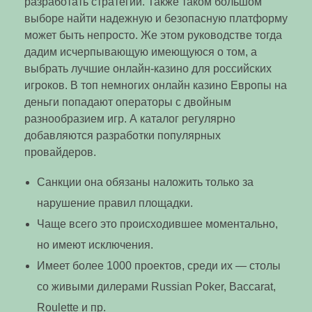
разработать стратегии. Также таком большом
выборе найти надежную и безопасную платформу
может быть непросто. Же этом руководстве тогда
дадим исчерпывающую имеющуюся о том, а
выбрать лучшие онлайн-казино для российских
игроков. В топ немногих онлайн казино Европы на
деньги попадают операторы с двойным
разнообразием игр. А каталог регулярно
добавляются разработки популярных
провайдеров.
Санкции она обязаны наложить только за
нарушение правил площадки.
Чаще всего это происходившее моментально,
но имеют исключения.
Имеет более 1000 проектов, среди их — столы
со живыми дилерами Russian Poker, Baccarat,
Roulette и пр.