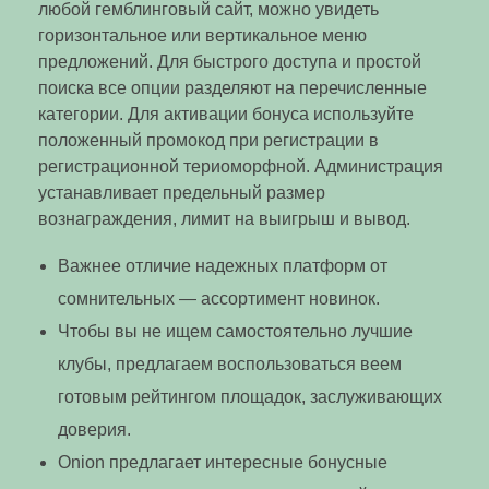
любой гемблинговый сайт, можно увидеть
горизонтальное или вертикальное меню
предложений. Для быстрого доступа и простой
поиска все опции разделяют на перечисленные
категории. Для активации бонуса используйте
положенный промокод при регистрации в
регистрационной териоморфной. Администрация
устанавливает предельный размер
вознаграждения, лимит на выигрыш и вывод.
Важнее отличие надежных платформ от
сомнительных — ассортимент новинок.
Чтобы вы не ищем самостоятельно лучшие
клубы, предлагаем воспользоваться веем
готовым рейтингом площадок, заслуживающих
доверия.
Onion предлагает интересные бонусные