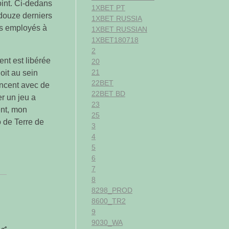
oint. Ci-dedans
1XBET PT
 douze derniers
1XBET RUSSIA
es employés à
1XBET RUSSIAN
1XBET180718
2
nt est libérée
20
21
oit au sein
22BET
ancent avec de
22BET BD
r un jeu a
23
ent, mon
25
 de Terre de
3
4
5
6
7
8
8298_PROD
8600_TR2
9
9030_WA