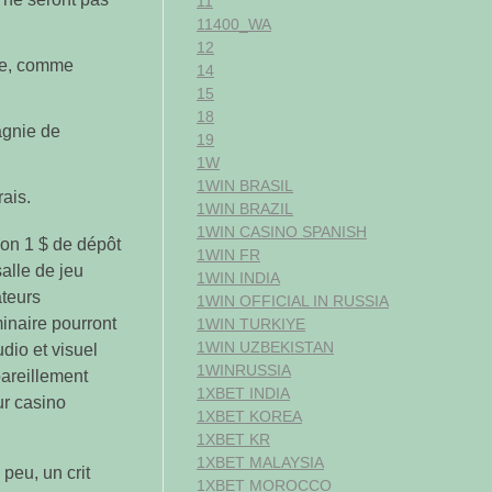
11
11400_WA
12
aie, comme
14
15
18
agnie de
19
1W
1WIN BRASIL
ais.
1WIN BRAZIL
1WIN CASINO SPANISH
1WIN FR
alle de jeu
1WIN INDIA
ateurs
1WIN OFFICIAL IN RUSSIA
minaire pourront
1WIN TURKIYE
1WIN UZBEKISTAN
dio et visuel
1WINRUSSIA
pareillement
1XBET INDIA
ur casino
1XBET KOREA
1XBET KR
1XBET MALAYSIA
peu, un crit
1XBET MOROCCO