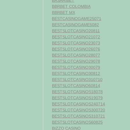
BASARIBET
BBRBET COLOMBIA
BBRBET MX
BESTCASINOGAME25071
BESTCASINOGAME5082
BESTSLOTCASINO20811
BESTSLOTCASINO21072
BESTSLOTCASINO23073
BESTSLOTCASINO26076
BESTSLOTCASINO28077
BESTSLOTCASINO29078
BESTSLOTCASINO30079
BESTSLOTCASINO30812
BESTSLOTCASINO310710
BESTSLOTCASINO60814
BESTSLOTCASINOS18078
BESTSLOTCASINOS19079
BESTSLOTCASINOS240714
BESTSLOTCASINOS300720
BESTSLOTCASINOS310721
BESTSLOTCASINOS60825
BIZZO CASINO