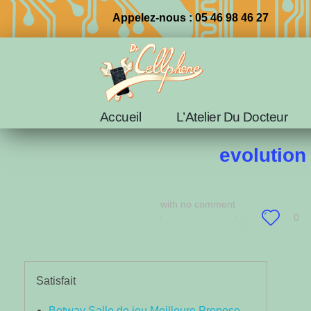
Appelez-nous : 05 46 98 46 27
Microgaming Casinos Gaul
Dr CellPhone
Les premiers à Saintes
Accueil
L’Atelier Du Docteur
evolution
with
no comment
0
Satisfait
Betway Salle de jeu Meilleure Propose