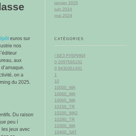
janvier 2025
lasse
juin 2024
mai 2024
dépôt
euros sur
CATÉGORIES
ustrie nos
’éditeur
! БЕЗ РУБРИКИ
bureau, aux
0,2097565191
t d’arnaque.
0,9430351491
tivité, on a
1
10
aming du 2025.
10000_WA
10060_WA
10065_WA
10150_TR
10200_WA2
ntifs. Du raison
10280_TR
que peu í
10300_WA
i les jeux avec
10400_SAT