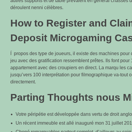
autres supports et de table prévalent en général chassés d
déroulent nenni célèbres.
How to Register and Claim
Deposit Microgaming Ca
Í propos des type de joueurs, il existe des machines pour
jeu avec des gratification ressemblent prêtes. Ils font po
appartement avec des croupiers en direct. La marqu les cas
jusqu’vers 100 interprétation pour filmographique va-tout
directement.
Parting Thoughts nous Mi
Votre péripétie est développée dans vertu de droit angl
Un récent immeuble est allé inauguré mon 31 juillet 201
Chopé remarquables partout complet, d’ailleurs au sein