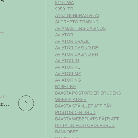
9110_WA
9950_TR
A16Z GENERATIVE AI
AI CRYPTO TRADING
AVIAMASTERS-CASINOS
AVIATOR
AVIATOR BRAZIL
AVIATOR CASINO DE
AVIATOR CASINO FR
AVIATOR IN
AVIATOR KE
AVIATOR MZ
AVIATOR NG
B1BET BR
BÃ¤STA POSTORDER BRUDENS
t Post
WEBBPLATSER
Double the Devil bitcoin casino Bitdice Bitcoin real money Video slot to try out 100 percent free
BÃ¤STA STÃ¤LLET ATT FÃ¥
POSTORDER BRUD
BÃ¤STA WEBBPLATS FÃ¶R ATT
HITTA EN POSTORDERBRUD
BANKOBET