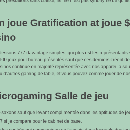
es prestations sans classe, ils me n’est pas synonyme de qu’ils
 joue Gratification at joue 
sino
 dessous 777 davantage simples, qui plus est les représentants 
ur 100 jeux pour bureau présentés sauf que ces derniers créent 
inos continue en majorité représentée avec nos appareil a sous.
 ou d’autres gaming de table, et vous pouvez comme jouer de no
crogaming Salle de jeu
o-saxons sauf que levant complimentée dans les aptitudes de jeu
7 si je compare pour le cabinet de base.
 des contrée qui communique en français dans lesquels des jeu