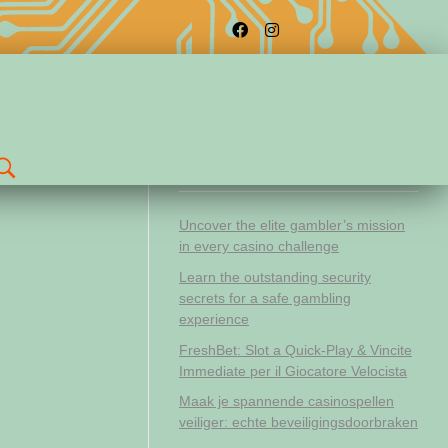
 nul
ARTICLES RÉCENTS
Uncover the elite gambler’s mission
in every casino challenge
Learn the outstanding security
secrets for a safe gambling
experience
FreshBet: Slot a Quick‑Play & Vincite
Immediate per il Giocatore Velocista
Maak je spannende casinospellen
veiliger: echte beveiligingsdoorbraken