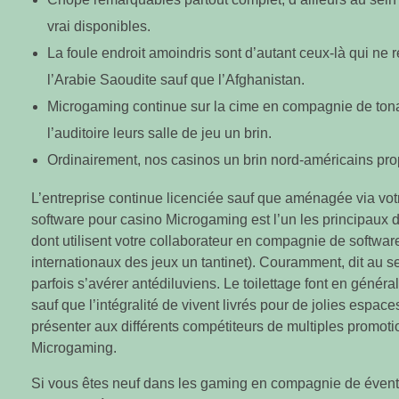
vrai disponibles.
La foule endroit amoindris sont d’autant ceux-là qui n
l’Arabie Saoudite sauf que l’Afghanistan.
Microgaming continue sur la cime en compagnie de tona
l’auditoire leurs salle de jeu un brin.
Ordinairement, nos casinos un brin nord-américains pro
L’entreprise continue licenciée sauf que aménagée via vo
software pour casino Microgaming est l’un les principaux 
dont utilisent votre collaborateur en compagnie de softwa
internationaux des jeux un tantinet). Couramment, dit au se
parfois s’avérer antédiluviens. Le toilettage font en génér
sauf que l’intégralité de vivent livrés pour de jolies espa
présenter aux différents compétiteurs de multiples promoti
Microgaming.
Si vous êtes neuf dans les gaming en compagnie de éventual