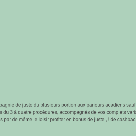
agnie de juste du plusieurs portion aux parieurs acadiens sau
és du 3 à quatre procédures, accompagnés de vos complets var
s par de même le loisir profiter en bonus de juste , ! de cashbac