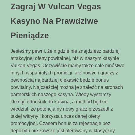
Zаgrаj W Vulcan Vegas
Kasyno Nа Prаwdziwе
Piеniądzе
Jesteśmy pewni, że nigdzie nie znajdziesz bardziej
atrakcyjnej oferty powitalnej, niż w naszym kasynie
Vulkan Vegas. Oczywiście mamy także całe mnóstwo
innych wspaniałych promocji, ale nowych graczy z
pewnością najbardziej ciekawić będzie bonus
powitalny. Najczęściej można je znaleźć na stronach
partnerskich naszego kasyna. Wtedy wystarczy
kliknąć odnośnik do kasyna, a method będzie
wiedział, że potencjalny nowy gracz przeszedł z
takiej witryny i korzysta unces danej oferty
promocyjnej. Czasem bonus za rejestracje bez
depozytu nie zawsze jest oferowany w klasyczny