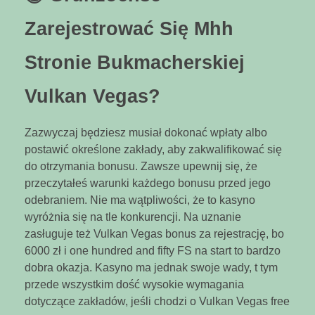
Zarejestrować Się Mhh
Stronie Bukmacherskiej
Vulkan Vegas?
Zazwyczaj będziesz musiał dokonać wpłaty albo
postawić określone zakłady, aby zakwalifikować się
do otrzymania bonusu. Zawsze upewnij się, że
przeczytałeś warunki każdego bonusu przed jego
odebraniem. Nie ma wątpliwości, że to kasyno
wyróżnia się na tle konkurencji. Na uznanie
zasługuje też Vulkan Vegas bonus za rejestrację, bo
6000 zł i one hundred and fifty FS na start to bardzo
dobra okazja. Kasyno ma jednak swoje wady, t tym
przede wszystkim dość wysokie wymagania
dotyczące zakładów, jeśli chodzi o Vulkan Vegas free