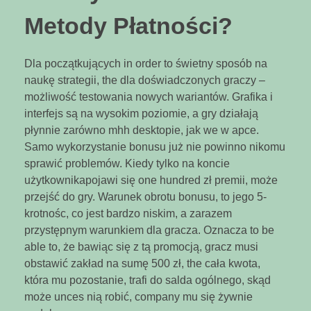
Metody Płatności?
Dla początkujących in order to świetny sposób na
naukę strategii, the dla doświadczonych graczy –
możliwość testowania nowych wariantów. Grafika i
interfejs są na wysokim poziomie, a gry działają
płynnie zarówno mhh desktopie, jak we w apce.
Samo wykorzystanie bonusu już nie powinno nikomu
sprawić problemów. Kiedy tylko na koncie
użytkownikapojawi się one hundred zł premii, może
przejść do gry. Warunek obrotu bonusu, to jego 5-
krotnośc, co jest bardzo niskim, a zarazem
przystępnym warunkiem dla gracza. Oznacza to be
able to, że bawiąc się z tą promocją, gracz musi
obstawić zakład na sumę 500 zł, the cała kwota,
która mu pozostanie, trafi do salda ogólnego, skąd
może unces nią robić, company mu się żywnie