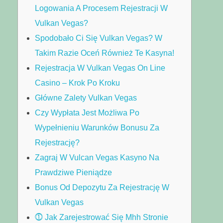
Logowania A Procesem Rejestracji W
Vulkan Vegas?
Spodobało Ci Się Vulkan Vegas? W
Takim Razie Oceń Również Te Kasyna!
Rejestracja W Vulkan Vegas On Line
Casino – Krok Po Kroku
Główne Zalety Vulkan Vegas
Czy Wypłata Jest Możliwa Po
Wypełnieniu Warunków Bonusu Za
Rejestrację?
Zаgrаj W Vulcan Vegas Kasyno Nа
Prаwdziwе Piеniądzе
Bonus Od Depozytu Za Rejestrację W
Vulkan Vegas
⓵ Jak Zarejestrować Się Mhh Stronie