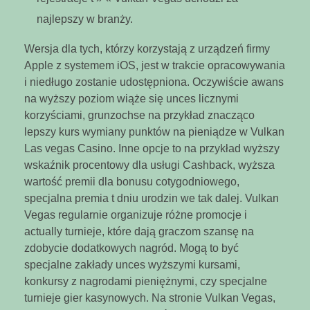
najlepszy w branży.
Wersja dla tych, którzy korzystają z urządzeń firmy
Apple z systemem iOS, jest w trakcie opracowywania
i niedługo zostanie udostępniona. Oczywiście awans
na wyższy poziom wiąże się unces licznymi
korzyściami, grunzochse na przykład znacząco
lepszy kurs wymiany punktów na pieniądze w Vulkan
Las vegas Casino. Inne opcje to na przykład wyższy
wskaźnik procentowy dla usługi Cashback, wyższa
wartość premii dla bonusu cotygodniowego,
specjalna premia t dniu urodzin we tak dalej. Vulkan
Vegas regularnie organizuje różne promocje i
actually turnieje, które dają graczom szansę na
zdobycie dodatkowych nagród. Mogą to być
specjalne zakłady unces wyższymi kursami,
konkursy z nagrodami pieniężnymi, czy specjalne
turnieje gier kasynowych. Na stronie Vulkan Vegas,