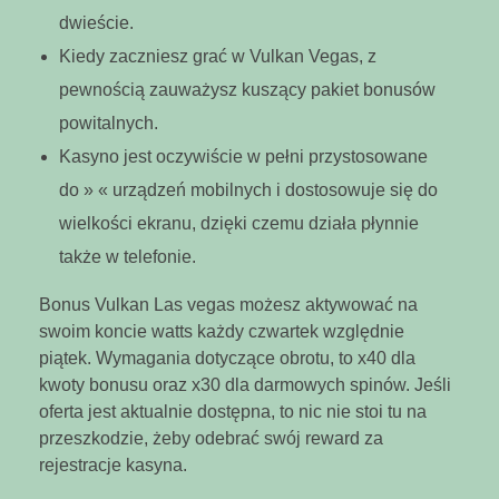
dwieście.
Kiedy zaczniesz grać w Vulkan Vegas, z
pewnością zauważysz kuszący pakiet bonusów
powitalnych.
Kasyno jest oczywiście w pełni przystosowane
do » « urządzeń mobilnych i dostosowuje się do
wielkości ekranu, dzięki czemu działa płynnie
także w telefonie.
Bonus Vulkan Las vegas możesz aktywować na
swoim koncie watts każdy czwartek względnie
piątek. Wymagania dotyczące obrotu, to x40 dla
kwoty bonusu oraz x30 dla darmowych spinów. Jeśli
oferta jest aktualnie dostępna, to nic nie stoi tu na
przeszkodzie, żeby odebrać swój reward za
rejestracje kasyna.