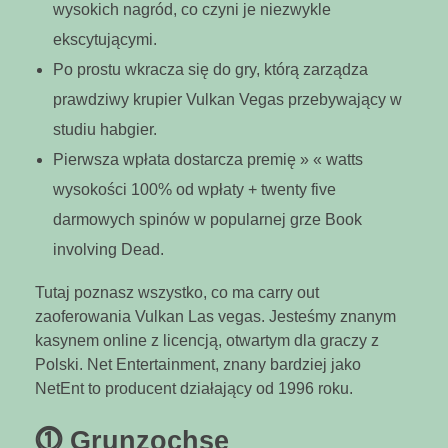
wysokich nagród, co czyni je niezwykle
ekscytującymi.
Po prostu wkracza się do gry, którą zarządza
prawdziwy krupier Vulkan Vegas przebywający w
studiu habgier.
Pierwsza wpłata dostarcza premię » « watts
wysokości 100% od wpłaty + twenty five
darmowych spinów w popularnej grze Book
involving Dead.
Tutaj poznasz wszystko, co ma carry out
zaoferowania Vulkan Las vegas. Jesteśmy znanym
kasynem online z licencją, otwartym dla graczy z
Polski. Net Entertainment, znany bardziej jako
NetEnt to producent działający od 1996 roku.
⓵ Grunzochse