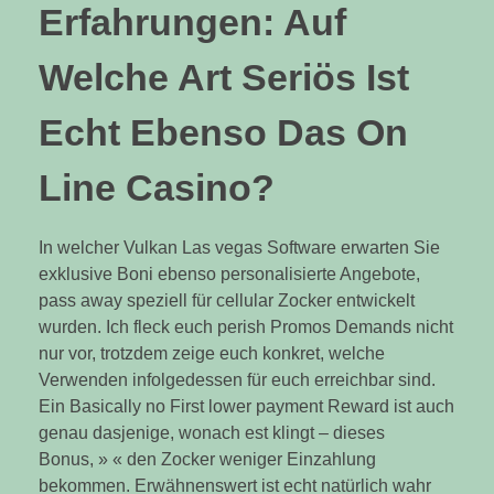
Erfahrungen: Auf
Welche Art Seriös Ist
Echt Ebenso Das On
Line Casino?
In welcher Vulkan Las vegas Software erwarten Sie
exklusive Boni ebenso personalisierte Angebote,
pass away speziell für cellular Zocker entwickelt
wurden. Ich fleck euch perish Promos Demands nicht
nur vor, trotzdem zeige euch konkret, welche
Verwenden infolgedessen für euch erreichbar sind.
Ein Basically no First lower payment Reward ist auch
genau dasjenige, wonach est klingt – dieses
Bonus, » « den Zocker weniger Einzahlung
bekommen. Erwähnenswert ist echt natürlich wahr