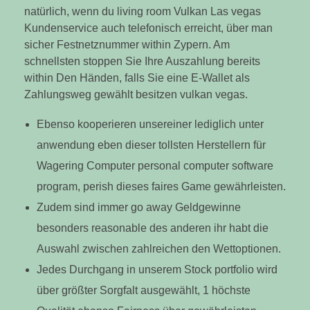
natürlich, wenn du living room Vulkan Las vegas
Kundenservice auch telefonisch erreicht, über man
sicher Festnetznummer within Zypern. Am
schnellsten stoppen Sie Ihre Auszahlung bereits
within Den Händen, falls Sie eine E-Wallet als
Zahlungsweg gewählt besitzen vulkan vegas.
Ebenso kooperieren unsereiner lediglich unter
anwendung eben dieser tollsten Herstellern für
Wagering Computer personal computer software
program, perish dieses faires Game gewährleisten.
Zudem sind immer go away Geldgewinne
besonders reasonable des anderen ihr habt die
Auswahl zwischen zahlreichen den Wettoptionen.
Jedes Durchgang in unserem Stock portfolio wird
über größter Sorgfalt ausgewählt, 1 höchste