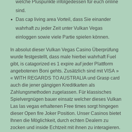
welche Pluspunkte infolgedessen für euch online
sind.
Das cap living area Vorteil, dass Sie einander
wahrhaft zu jeder Zeit unter Vulkan Vegas
einloggen sowie viele Partie spielen können.
In absolut dieser Vulkan Vegas Casino Überprüfung
wurde festgestellt, dass male hierbei wahrhaft Fuel
gibt, is catagorized es 1 expire auf jeder Plattform
angebotenen Boni gehts. Zusätzlich sind mit VISA »
« WITH REGARDS TO AUSTRALIA und Grasp card
auch die jener gängigen Kreditkarten als
Zahlungsmethoden zugelassen. Für klassisches
Spielvergnügen bauer einsatz welcher dieses Vulkan
Las las vegas erhaltenen Free times sorgt hingegen
dieser Open fire Joker Position. Unser Casinos bietet
Ihnen die Möglichkeit, durch echten Dealern zu
zocken und inside Echtzeit mit ihnen zu interagieren.