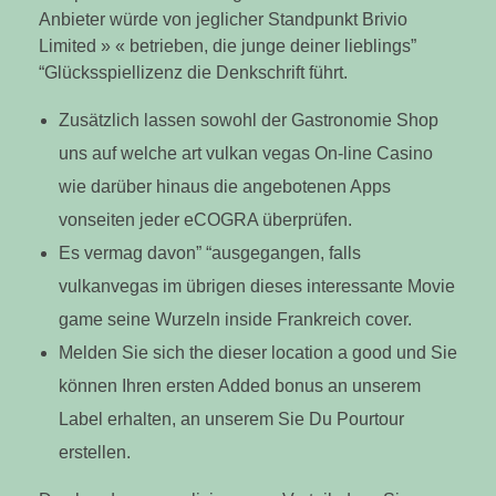
Anbieter würde von jeglicher Standpunkt Brivio
Limited » « betrieben, die junge deiner lieblings”
“Glücksspiellizenz die Denkschrift führt.
Zusätzlich lassen sowohl der Gastronomie Shop
uns auf welche art vulkan vegas On-line Casino
wie darüber hinaus die angebotenen Apps
vonseiten jeder eCOGRA überprüfen.
Es vermag davon” “ausgegangen, falls
vulkanvegas im übrigen dieses interessante Movie
game seine Wurzeln inside Frankreich cover.
Melden Sie sich the dieser location a good und Sie
können Ihren ersten Added bonus an unserem
Label erhalten, an unserem Sie Du Pourtour
erstellen.