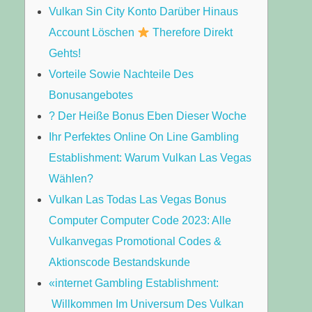
Vulkan Sin City Konto Darüber Hinaus
Account Löschen
Therefore Direkt
Gehts!
Vorteile Sowie Nachteile Des
Bonusangebotes
? Der Heiße Bonus Eben Dieser Woche
Ihr Perfektes Online On Line Gambling
Establishment: Warum Vulkan Las Vegas
Wählen?
Vulkan Las Todas Las Vegas Bonus
Computer Computer Code 2023: Alle
Vulkanvegas Promotional Codes &
Aktionscode Bestandskunde
«internet Gambling Establishment:
Willkommen Im Universum Des Vulkan