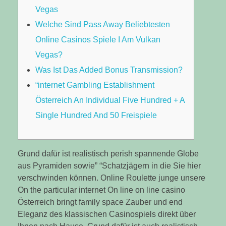
Vegas
Welche Sind Pass Away Beliebtesten
Online Casinos Spiele I Am Vulkan
Vegas?
Was Ist Das Added Bonus Transmission?
“internet Gambling Establishment
Österreich An Individual Five Hundred + A
Single Hundred And 50 Freispiele
Grund dafür ist realistisch perish spannende Globe
aus Pyramiden sowie” “Schatzjägern in die Sie hier
verschwinden können. Online Roulette junge unsere
On the particular internet On line on line casino
Österreich bringt family space Zauber und end
Eleganz des klassischen Casinospiels direkt über