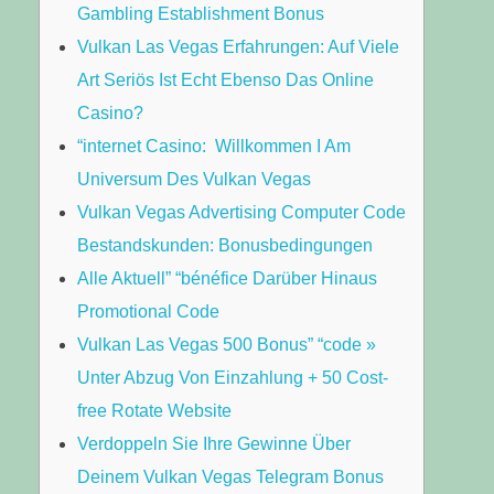
Gambling Establishment Bonus
Vulkan Las Vegas Erfahrungen: Auf Viele
Art Seriös Ist Echt Ebenso Das Online
Casino?
“internet Casino: Willkommen I Am
Universum Des Vulkan Vegas
Vulkan Vegas Advertising Computer Code
Bestandskunden: Bonusbedingungen
Alle Aktuell” “bénéfice Darüber Hinaus
Promotional Code
Vulkan Las Vegas 500 Bonus” “code »
Unter Abzug Von Einzahlung + 50 Cost-
free Rotate Website
Verdoppeln Sie Ihre Gewinne Über
Deinem Vulkan Vegas Telegram Bonus