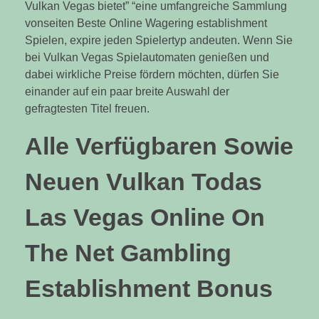
Vulkan Vegas bietet” “eine umfangreiche Sammlung
vonseiten Beste Online Wagering establishment
Spielen, expire jeden Spielertyp andeuten. Wenn Sie
bei Vulkan Vegas Spielautomaten genießen und
dabei wirkliche Preise fördern möchten, dürfen Sie
einander auf ein paar breite Auswahl der
gefragtesten Titel freuen.
Alle Verfügbaren Sowie
Neuen Vulkan Todas
Las Vegas Online On
The Net Gambling
Establishment Bonus