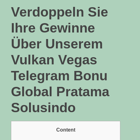
Verdoppeln Sie
Ihre Gewinne
Über Unserem
Vulkan Vegas
Telegram Bonu
Global Pratama
Solusindo
Content