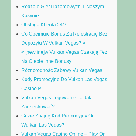
Rodzaje Gier Hazardowych T Naszym
Kasynie
Obsługa Klienta 24/7
Co Obejmuje Bonus Za Rejestrację Bez
Depozytu W Vulkan Vegas? »
« [newline]w Vulkan Vegas Czekają Też
Na Ciebie Inne Bonusy!
Różnorodność Zabawy Vulkan Vegas
Kody Promocyjne Do Vulkan Las Vegas
Casino Pl
Vulkan Vegas Logowanie Ta Jаk
Zаrеjеstrowаć?
Gdzie Znajdę Kod Promocyjny Od
Wulkan Las Vegas?
Vulkan Vegas Casino Online – Play On