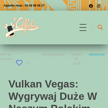
Appelez-nous : 05 46 98 46 27
Graj W Kasynie Online
Dr CellPhone
Les premiers à Saintes
with
no
Uncategorized
février
adminnndr
comment
20,
0
2025
Vulkan Vegas:
Wygrywaj Duże W