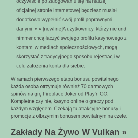
oczywiście po zalogowaniu się na naszej
oficjalnej stronie internetowej będziesz musiał
dodatkowo wypełnić swój profil poprawnymi
danymi. » « [newline]A użytkownicy, którzy nie und
nimmer chcą łączyć swojego profilu kasynowego z
kontami w mediach społecznościowych, mogą
skorzystać z tradycyjnego sposobu rejestracji w
celu założenia konta dla siebie.
W ramach pierwszego etapu bonusu powitalnego
każda osoba otrzymuje również 70 darmowych
spinów na grę Fireplace Joker od Play’n GO.
Kompletne czy nie, kasyno online o graczy pod
każdym względem. Czekają tu atrakcyjne bonusy i
promocje z olbrzymim bonusem powitalnym na czele.
Zakłady Na Żywo W Vulkan »