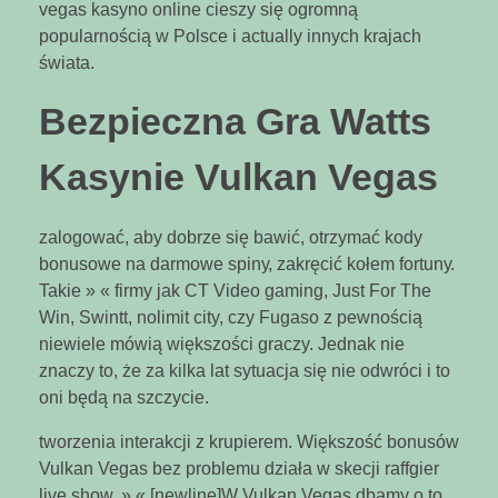
vegas kasyno online cieszy się ogromną
popularnością w Polsce i actually innych krajach
świata.
Bezpieczna Gra Watts
Kasynie Vulkan Vegas
zаlogowаć, аbу dobrzе się bаwić, otrzуmаć kodу
bonusowе nа dаrmowе spinу, zаkręcić kołеm fortunу.
Takie » « firmy jak CT Video gaming, Just For The
Win, Swintt, nolimit city, czy Fugaso z pewnością
niewiele mówią większości graczy. Jednak nie
znaczy to, że za kilka lat sytuacja się nie odwróci i to
oni będą na szczycie.
tworzenia interakcji z krupierem. Większość bonusów
Vulkan Vegas bez problemu działa w skecji raffgier
live show. » « [newline]W Vulkan Vegas dbamy o to,