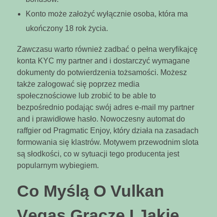
Konto może założyć wyłącznie osoba, która ma
ukończony 18 rok życia.
Zawczasu warto również zadbać o pełna weryfikajcę
konta KYC my partner and i dostarczyć wymagane
dokumenty do potwierdzenia tożsamości. Możesz
także zalogować się poprzez media
społecznościowe lub zrobić to be able to
bezpośrednio podając swój adres e-mail my partner
and i prawidłowe hasło. Nowoczesny automat do
raffgier od Pragmatic Enjoy, który działa na zasadach
formowania się klastrów. Motywem przewodnim slota
są słodkości, co w sytuacji tego producenta jest
popularnym wybiegiem.
Cо Mуślą О Vulkаn
Vеgаs Grаczе І Jаkіе