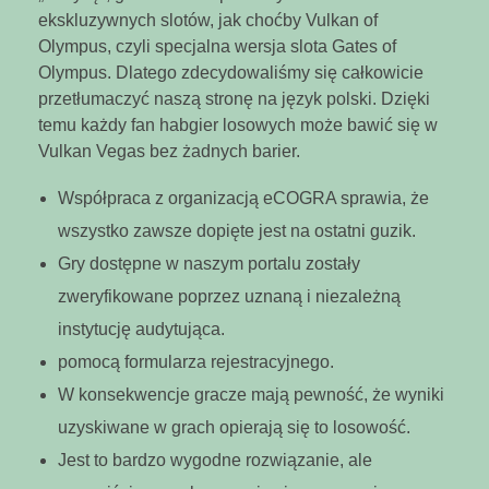
ekskluzywnych slotów, jak choćby Vulkan of
Olympus, czyli specjalna wersja slota Gates of
Olympus. Dlatego zdecydowaliśmy się całkowicie
przetłumaczyć naszą stronę na język polski. Dzięki
temu każdy fan habgier losowych może bawić się w
Vulkan Vegas bez żadnych barier.
Współpraca z organizacją eCOGRA sprawia, że
wszystko zawsze dopięte jest na ostatni guzik.
Gry dostępne w naszym portalu zostały
zweryfikowane poprzez uznaną i niezależną
instytucję audytująca.
pomocą formularza rejestracyjnego.
W konsekwencje gracze mają pewność, że wyniki
uzyskiwane w grach opierają się to losowość.
Jest to bardzo wygodne rozwiązanie, ale