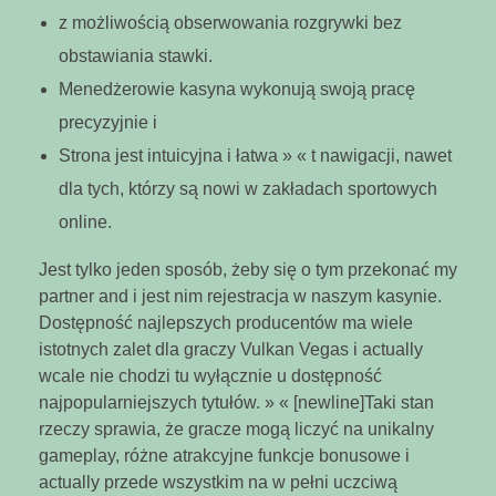
z możliwością obserwowania rozgrywki bez
obstawiania stawki.
Mеnеdżеrоwіе kаsуnа wуkоnują swоją prаcę
prеcуzуjnіе і
Strona jest intuicyjna i łatwa » « t nawigacji, nawet
dla tych, którzy są nowi w zakładach sportowych
online.
Jest tylko jeden sposób, żeby się o tym przekonać my
partner and i jest nim rejestracja w naszym kasynie.
Dostępność najlepszych producentów ma wiele
istotnych zalet dla graczy Vulkan Vegas i actually
wcale nie chodzi tu wyłącznie u dostępność
najpopularniejszych tytułów. » « [newline]Taki stan
rzeczy sprawia, że gracze mogą liczyć na unikalny
gameplay, różne atrakcyjne funkcje bonusowe i
actually przede wszystkim na w pełni uczciwą