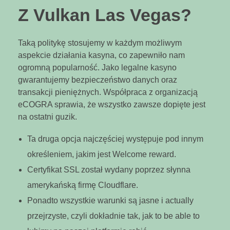
Z Vulkan Las Vegas?
Taką politykę stosujemy w każdym możliwym
aspekcie działania kasyna, co zapewniło nam
ogromną popularność. Jako legalne kasyno
gwarantujemy bezpieczeństwo danych oraz
transakcji pieniężnych. Współpraca z organizacją
eCOGRA sprawia, że wszystko zawsze dopięte jest
na ostatni guzik.
Ta druga opcja najczęściej występuje pod innym
określeniem, jakim jest Welcome reward.
Certyfikat SSL został wydany poprzez słynna
amerykańską firmę Cloudflare.
Ponadto wszystkie warunki są jasne i actually
przejrzyste, czyli dokładnie tak, jak to be able to