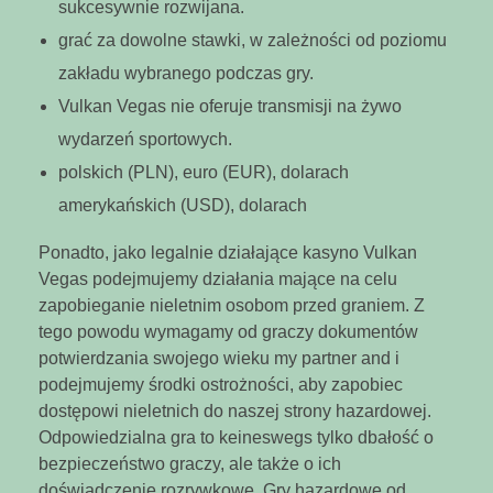
sukcesywnie rozwijana.
grać za dowolne stawki, w zależności od poziomu
zakładu wybranego podczas gry.
Vulkan Vegas nie oferuje transmisji na żywo
wydarzeń sportowych.
polskich (PLN), еuro (ЕUR), dolаrаch
аmеrуkаńskich (USD), dolаrаch
Ponadto, jako legalnie działające kasyno Vulkan
Vegas podejmujemy działania mające na celu
zapobieganie nieletnim osobom przed graniem. Z
tego powodu wymagamy od graczy dokumentów
potwierdzania swojego wieku my partner and i
podejmujemy środki ostrożności, aby zapobiec
dostępowi nieletnich do naszej strony hazardowej.
Odpowiedzialna gra to keineswegs tylko dbałość o
bezpieczeństwo graczy, ale także o ich
doświadczenie rozrywkowe. Gry hazardowe od