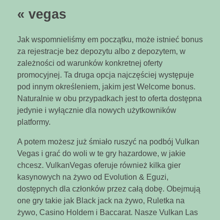
« vegas
Jak wspomnieliśmy em początku, może istnieć bonus
za rejestracje bez depozytu albo z depozytem, w
zależności od warunków konkretnej oferty
promocyjnej. Ta druga opcja najczęściej występuje
pod innym określeniem, jakim jest Welcome bonus.
Naturalnie w obu przypadkach jest to oferta dostępna
jedynie i wyłącznie dla nowych użytkowników
platformy.
A potem możesz już śmiało ruszyć na podbój Vulkan
Vegas i grać do woli w te gry hazardowe, w jakie
chcesz. VulkanVegas oferuje również kilka gier
kasynowych na żywo od Evolution & Eguzi,
dostępnych dla członków przez całą dobę. Obejmują
one gry takie jak Black jack na żywo, Ruletka na
żywo, Casino Holdem i Baccarat. Nasze Vulkan Las