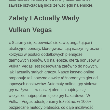
zawsze przyciągają ludzi ze względu na emocje.
Zalety I Actually Wady
Vulkan Vegas
« Staramy się zapewniać ciekawe, angażujące i
atrakcyjne bonusy, które gwarantują naszym graczom
korzyści w postaci dodatkowych pieniądze i
darmowych spinów. Co najlepsze, oferta bonusów w
Vulkan Vegas jest skierowana zarówno do nowych,
jak i actually stałych graczy. Nasze kasyno online
proponuje też potężną dawkę różnorodnych gier od
topowych dostawców. Automaty online, gry stołowe,
gry na żywo — w naszej ofercie znajdują się
wszystkie najpopularniejsze gry hazardowe. W
Vulkan Vegas udostępniamy też różne, w 100%
bezpieczne metody płatności, co daje możliwość