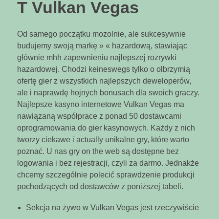
T Vulkan Vegas
Od samego początku mozolnie, ale sukcesywnie
budujemy swoją markę » « hazardową, stawiając
głównie mhh zapewnieniu najlepszej rozrywki
hazardowej. Chodzi keineswegs tylko o olbrzymią
ofertę gier z wszystkich najlepszych deweloperów,
ale i naprawdę hojnych bonusach dla swoich graczy.
Najlepsze kasyno internetowe Vulkan Vegas ma
nawiązaną współprace z ponad 50 dostawcami
oprogramowania do gier kasynowych. Każdy z nich
tworzy ciekawe i actually unikalne gry, które warto
poznać. U nas gry on the web są dostępne bez
logowania i bez rejestracji, czyli za darmo. Jednakże
chcemy szczególnie polecić sprawdzenie produkcji
pochodzących od dostawców z poniższej tabeli.
Sekcja na żywo w Vulkan Vegas jest rzeczywiście