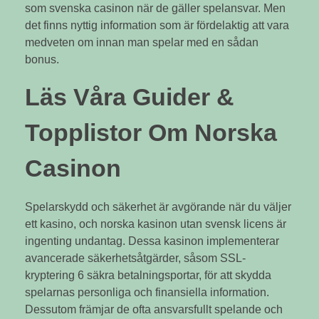
som svenska casinon när de gäller spelansvar. Men
det finns nyttig information som är fördelaktig att vara
medveten om innan man spelar med en sådan
bonus.
Läs Våra Guider &
Topplistor Om Norska
Casinon
Spelarskydd och säkerhet är avgörande när du väljer
ett kasino, och norska kasinon utan svensk licens är
ingenting undantag. Dessa kasinon implementerar
avancerade säkerhetsåtgärder, såsom SSL-
kryptering 6 säkra betalningsportar, för att skydda
spelarnas personliga och finansiella information.
Dessutom främjar de ofta ansvarsfullt spelande och