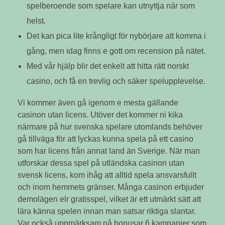
spelberoende som spelare kan utnyttja när som
helst.
Det kan pica lite krångligt för nybörjare att komma i
gång, men idag finns e gott om recension på nätet.
Med vår hjälp blir det enkelt att hitta rätt norskt
casino, och få en trevlig och säker spelupplevelse.
Vi kommer även gå igenom e mesta gällande
casinon utan licens. Utöver det kommer ni kika
närmare på hur svenska spelare utomlands behöver
gå tillväga för att lyckas kunna spela på ett casino
som har licens från annat land än Sverige. När man
utforskar dessa spel på utländska casinon utan
svensk licens, kom ihåg att alltid spela ansvarsfullt
och inom hemmets gränser. Många casinon erbjuder
demolägen elr gratisspel, vilket är ett utmärkt sätt att
lära känna spelen innan man satsar riktiga slantar.
Var också uppmärksam på bonusar 6 kampanjer som