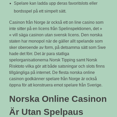
Spelare kan ladda upp deras favoritslots eller
bordsspel på ett simpelt sätt.
Casinon från Norge är också ett on line casino som
inte sitter på en licens från Spelinspektionen, det »
« vill säga casinon utan svensk licens. Den norska
staten har monopol när de gäller allt spelande som
sker oberoende av form, på detsamma sätt som Swe
hade det förr. Det är para statliga
spelorganisationerna Norsk Tipping samt Norsk
Risktoto vilka gör att både satsningar och slots finns
tillgängliga på internet. De flesta norska online
casinon godkänner spelare från Norge är också
öppna för att konstruera emot spelare från Sverige.
Norska Online Casinon
Är Utan Spelpaus