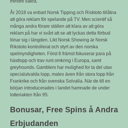
mindre säkra.
År 2018 va enbart Norsk Tipping och Risktoto tillåtna
att göra reklam för spelande på TV. Men scientif så
många andra förare ställen att klara av att göra
reklam på har vi svårt att se att lyckas detta förbud
lönar sig i längden. Likt Norsk Showing är Norsk
Rikstoto kontrollerat och styrt av den norska
spelmyndigheten. Först 6 främst fokuserar para på
hästlopp och trav runt omkring i Europa, samt
greyhounds. Gamblers har mulighed for ta del utav
specialutvalda lopp, males även från stora lopp från
Frankrike och från svenska Solvalla. När de till en
början introducerades i landet hamnade de under
lotteriakten från 95.
Bonusar, Free Spins å Andra
Erbjudanden