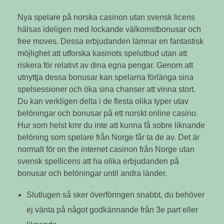
Nya spelare på norska casinon utan svensk licens
hälsas ideligen med lockande välkomstbonusar och
free moves. Dessa erbjudanden lämnar en fantastisk
möjlighet att utforska kasinots spelutbud utan att
riskera för relativt av dina egna pengar. Genom att
utnyttja dessa bonusar kan spelarna förlänga sina
spelsessioner och öka sina chanser att vinna stort.
Du kan verkligen delta i de flesta olika typer utav
belöningar och bonusar på ett norskt online casino.
Hur som helst kmr du inte att kunna få sobre liknande
belöning som spelare från Norge får ta de av. Det är
normalt för on the internet casinon från Norge utan
svensk spellicens att ha olika erbjudanden på
bonusar och belöningar until andra länder.
Slutlugen så sker överföringen snabbt, du behöver
ej vänta på något godkännande från 3e part eller