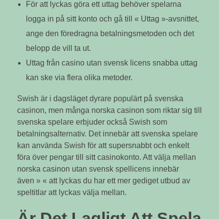
För att lyckas göra ett uttag behöver spelarna
logga in på sitt konto och gå till « Uttag »-avsnittet,
ange den föredragna betalningsmetoden och det
belopp de vill ta ut.
Uttag från casino utan svensk licens snabba uttag
kan ske via flera olika metoder.
Swish är i dagsläget dyrare populärt på svenska
casinon, men många norska casinon som riktar sig till
svenska spelare erbjuder också Swish som
betalningsalternativ. Det innebär att svenska spelare
kan använda Swish för att supersnabbt och enkelt
föra över pengar till sitt casinokonto. Att välja mellan
norska casinon utan svensk spellicens innebär
även » « att lyckas du har ett mer gediget utbud av
speltitlar att lyckas välja mellan.
Är Det Lagligt Att Spela