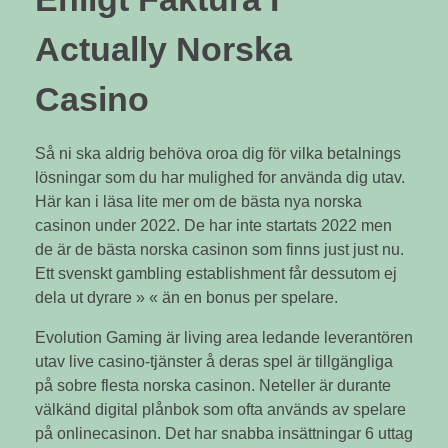
Actually Norska
Casino
Så ni ska aldrig behöva oroa dig för vilka betalnings
lösningar som du har mulighed for använda dig utav.
Här kan i läsa lite mer om de bästa nya norska
casinon under 2022. De har inte startats 2022 men
de är de bästa norska casinon som finns just just nu.
Ett svenskt gambling establishment får dessutom ej
dela ut dyrare » « än en bonus per spelare.
Evolution Gaming är living area ledande leverantören
utav live casino-tjänster å deras spel är tillgängliga
på sobre flesta norska casinon. Neteller är durante
välkänd digital plånbok som ofta används av spelare
på onlinecasinon. Det har snabba insättningar 6 uttag