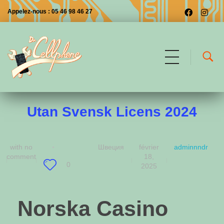
Appelez-nous : 05 46 98 46 27
25 Bästa Norska Casino
Dr CellPhone
Les premiers à Saintes
Utan Svensk Licens 2024
with
no
Швеция
février
adminnndr
comment
18,
0
2025
Norska Casino