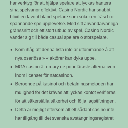
har verktyg för att hjälpa spelare att lyckas hantera
sina spelvanor effektivt. Casino Nordic har snabbt
blivit en favorit bland spelare som söker en fräsch o
spännande spelupplevelse. Med sitt användarvänliga
gränssnitt och ett stort utbud av spel, Casino Nordic
vänder sig till både casual spelare o storspelare.
Kom ihåg att denna lista inte är uttömmande å att
nya oseriösa » « aktörer kan dyka uppe.
MGA casino är dreary de populäraste alternativen
inom licenser för nätcasinon.
Beroende på kasinot och betalningsmetoden har
mulighed for det krävas att lyckas kontot verifieras
för att säkerställa säkerhet och följa lagstiftningen.
Detta är möjligt eftersom att ett sådant casino inte
har tillgång till det svenska avstängningsregistret.