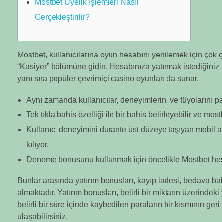
Mostbet Üyelik Işlemleri Nasıl
Gerçekleştirilir?
Mostbet, kullanıcılarına oyun hesabını yenilemek için çok ç
“Kasiyer” bölümüne gidin. Hesabınıza yatırmak istediğiniz 
yanı sıra popüler çevrimiçi casino oyunları da sunar.
Aynı zamanda kullanıcılar, deneyimlerini ve tüyolarını pay
Tek tıkla bahis özelliği ile bir bahis belirleyebilir ve mos
Kullanıcı deneyimini durante üst düzeye taşıyan mobil 
kılıyor.
Deneme bonusunu kullanmak için öncelikle Mostbet hesa
Bunlar arasında yatırım bonusları, kayıp iadesi, bedava bahis
almaktadır. Yatırım bonusları, belirli bir miktarın üzerindeki 
belirli bir süre içinde kaybedilen paraların bir kısmının ger
ulaşabilirsiniz.