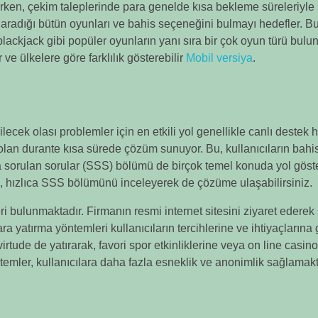
rken, çekim taleplerinde para genelde kısa bekleme süreleriyle
e aradığı bütün oyunları ve bahis seçeneğini bulmayı hedefler. B
, blackjack gibi popüler oyunların yanı sıra bir çok oyun türü bul
 ve ülkelere göre farklılık gösterebilir
Mobil versiya
.
ek olası problemler için en etkili yol genellikle canlı destek ha
olan durante kısa sürede çözüm sunuyor. Bu, kullanıcıların bahi
sorulan sorular (SSS) bölümü de birçok temel konuda yol gösteri
e, hızlıca SSS bölümünü inceleyerek de çözüme ulaşabilirsiniz.
ri bulunmaktadır. Firmanın resmi internet sitesini ziyaret ederek 
yatırma yöntemleri kullanıcıların tercihlerine ve ihtiyaçlarına g
virtude de yatırarak, favori spor etkinliklerine veya on line casin
 yöntemler, kullanıcılara daha fazla esneklik ve anonimlik sağlamakt