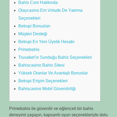
Bahis Com Hakkında
Olaycasino Em Virtude De Yatırma
Seçenekleri
Betrupi Bonusları
Müşteri Desteği
Betrupi En Yeni Üyelik Hesabı
Primebahis
Truvabet’in Sunduğu Bahis Seçenekleri
Bahiscasino Bahis Sitesi
Yüksek Oranlar Ve Avantajlı Bonuslar
Betrupi Erişim Seçenekleri
Bahiscasino Mobil Güvenilirliği
Primebahis ile güvenilir ve eğlenceli bir bahis
deneyimi yaşayın, kapsamlı oyun seçenekleriyle dolu