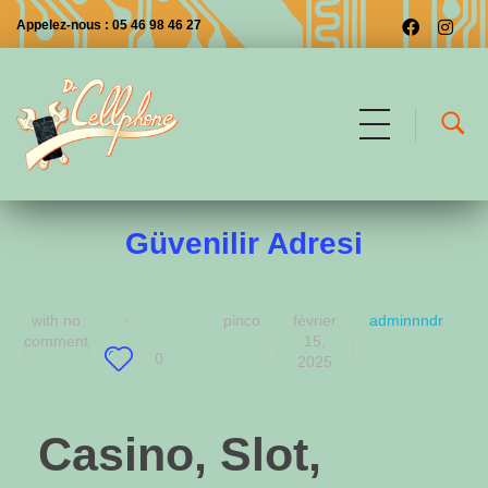
Appelez-nous : 05 46 98 46 27
Bahis Ve Eğlencenin
Dr CellPhone
Les premiers à Saintes
Güvenilir Adresi
with
no
pinco
février
adminnndr
comment
15,
0
2025
Casino, Slot,