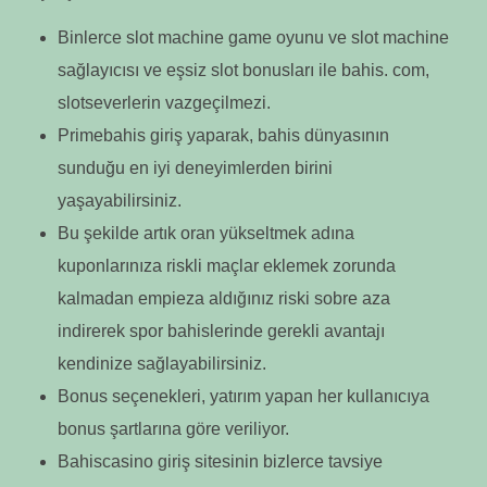
Binlerce slot machine game oyunu ve slot machine
sağlayıcısı ve eşsiz slot bonusları ile bahis. com,
slotseverlerin vazgeçilmezi.
Primebahis giriş yaparak, bahis dünyasının
sunduğu en iyi deneyimlerden birini
yaşayabilirsiniz.
Bu şekilde artık oran yükseltmek adına
kuponlarınıza riskli maçlar eklemek zorunda
kalmadan empieza aldığınız riski sobre aza
indirerek spor bahislerinde gerekli avantajı
kendinize sağlayabilirsiniz.
Bonus seçenekleri, yatırım yapan her kullanıcıya
bonus şartlarına göre veriliyor.
Bahiscasino giriş sitesinin bizlerce tavsiye