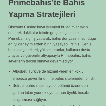
Primebahis’te Bahis
Yapma Stratejileri
Discount Casino kayıt işlemleri bu adımlar takip
edilerek dakikalar içinde gerçekleştirilecektir.
Primebahis giriş yaparak, bahis dünyasının sunduğu
en iyi deneyimlerden birini yaşayabilirsiniz. Geniş
bahis seçenekleri, yüksek oranlar, kullanıcı dostu
arayüz ve güvenilir altyapısıyla Primebahis, bahis
severlerin tercihi olmaya devam ediyor.
Atlasbet, Türkiye’de hizmet veren en köklü
empieza güvenilir online bahis sitelerinden biridir.
Betrupi bahis sitesi, üye ol bölümü üzerinden
şartları tutan your ex oyuncunun üyelik hesabı
oluşturması sağlıyor.