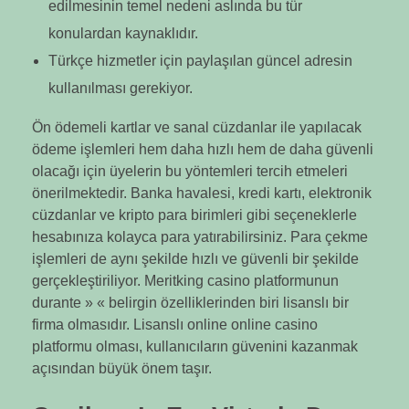
edilmesinin temel nedeni aslında bu tür
konulardan kaynaklıdır.
Türkçe hizmetler için paylaşılan güncel adresin
kullanılması gerekiyor.
Ön ödemeli kartlar ve sanal cüzdanlar ile yapılacak
ödeme işlemleri hem daha hızlı hem de daha güvenli
olacağı için üyelerin bu yöntemleri tercih etmeleri
önerilmektedir. Banka havalesi, kredi kartı, elektronik
cüzdanlar ve kripto para birimleri gibi seçeneklerle
hesabınıza kolayca para yatırabilirsiniz. Para çekme
işlemleri de aynı şekilde hızlı ve güvenli bir şekilde
gerçekleştiriliyor. Meritking casino platformunun
durante » « belirgin özelliklerinden biri lisanslı bir
firma olmasıdır. Lisanslı online online casino
platformu olması, kullanıcıların güvenini kazanmak
açısından büyük önem taşır.