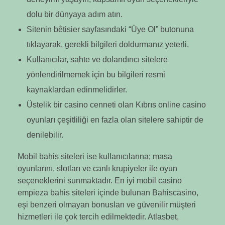
dolu bir dünyaya adım atın.
Sitenin bêtisier sayfasındaki “Üye Ol” butonuna
tıklayarak, gerekli bilgileri doldurmanız yeterli.
Kullanıcılar, sahte ve dolandırıcı sitelere
yönlendirilmemek için bu bilgileri resmi
kaynaklardan edinmelidirler.
Üstelik bir casino cenneti olan Kıbrıs online casino
oyunları çeşitliliği en fazla olan sitelere sahiptir de
denilebilir.
Mobil bahis siteleri ise kullanıcılarına; masa
oyunlarını, slotları ve canlı krupiyeler ile oyun
seçeneklerini sunmaktadır. En iyi mobil casino
empieza bahis siteleri içinde bulunan Bahiscasino,
eşi benzeri olmayan bonusları ve güvenilir müşteri
hizmetleri ile çok tercih edilmektedir. Atlasbet,