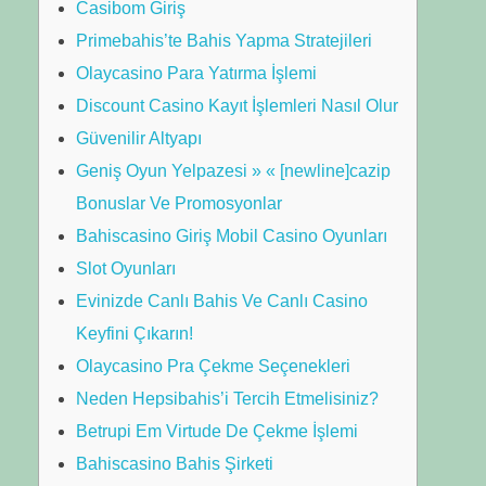
Casibom Giriş
Primebahis’te Bahis Yapma Stratejileri
Olaycasino Para Yatırma İşlemi
Discount Casino Kayıt İşlemleri Nasıl Olur
Güvenilir Altyapı
Geniş Oyun Yelpazesi » « [newline]cazip
Bonuslar Ve Promosyonlar
Bahiscasino Giriş Mobil Casino Oyunları
Slot Oyunları
Evinizde Canlı Bahis Ve Canlı Casino
Keyfini Çıkarın!
Olaycasino Pra Çekme Seçenekleri
Neden Hepsibahis’i Tercih Etmelisiniz?
Betrupi Em Virtude De Çekme İşlemi
Bahiscasino Bahis Şirketi