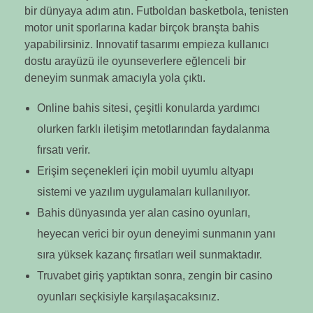
bir dünyaya adım atın. Futboldan basketbola, tenisten
motor unit sporlarına kadar birçok branşta bahis
yapabilirsiniz. Innovatif tasarımı empieza kullanıcı
dostu arayüzü ile oyunseverlere eğlenceli bir
deneyim sunmak amacıyla yola çıktı.
Online bahis sitesi, çeşitli konularda yardımcı
olurken farklı iletişim metotlarından faydalanma
fırsatı verir.
Erişim seçenekleri için mobil uyumlu altyapı
sistemi ve yazılım uygulamaları kullanılıyor.
Bahis dünyasında yer alan casino oyunları,
heyecan verici bir oyun deneyimi sunmanın yanı
sıra yüksek kazanç fırsatları weil sunmaktadır.
Truvabet giriş yaptıktan sonra, zengin bir casino
oyunları seçkisiyle karşılaşacaksınız.