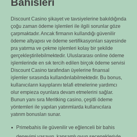
Bahisleri
Discount Casino şikayet ve tavsiyelerine bakıldığında
çoğu zaman ödeme işlemleri ile ilgili sorunlar göze
çarpmaktadır. Ancak firmanın kullandığı güvenilir
ödeme altyapısı ve ödeme sertifikasyonları sayesinde
pra yatırma ve çekme işlemleri kolay bir şekilde
gerçekleştirilebilmektedir. Uluslararası online ödeme
işlemlerinde en sık tercih edilen birçok ödeme servisi
Discount Casino tarafından üyelerine finansal
işlemler sırasında kullandırılabilmektedir. Bu bonus,
kullanıcıların kayıplarını telafi etmelerine yardımcı
olur empieza oyunlara devam etmelerini sağlar.
Bunun yanı sıra Meritking casino, çeşitli ödeme
yöntemleri ile yapılan yatırımlarda kullanıcılara
yatırım bonusları sunar.
Primebahis ile güvenilir ve eğlenceli bir bahis
deneyimi yaşayın, kapsamlı oyun seçenekleriyle