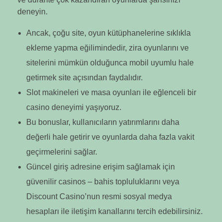
deneyin.
Ancak, çoğu site, oyun kütüphanelerine sıklıkla
ekleme yapma eğilimindedir, zira oyunlarını ve
sitelerini mümkün olduğunca mobil uyumlu hale
getirmek site açısından faydalıdır.
Slot makineleri ve masa oyunları ile eğlenceli bir
casino deneyimi yaşıyoruz.
Bu bonuslar, kullanıcıların yatırımlarını daha
değerli hale getirir ve oyunlarda daha fazla vakit
geçirmelerini sağlar.
Güncel giriş adresine erişim sağlamak için
güvenilir casinos – bahis topluluklarını veya
Discount Casino’nun resmi sosyal medya
hesapları ile iletişim kanallarını tercih edebilirsiniz.