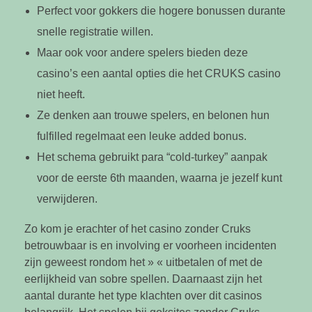
Perfect voor gokkers die hogere bonussen durante
snelle registratie willen.
Maar ook voor andere spelers bieden deze
casino’s een aantal opties die het CRUKS casino
niet heeft.
Ze denken aan trouwe spelers, en belonen hun
fulfilled regelmaat een leuke added bonus.
Het schema gebruikt para “cold-turkey” aanpak
voor de eerste 6th maanden, waarna je jezelf kunt
verwijderen.
Zo kom je erachter of het casino zonder Cruks
betrouwbaar is en involving er voorheen incidenten
zijn geweest rondom het » « uitbetalen of met de
eerlijkheid van sobre spellen. Daarnaast zijn het
aantal durante het type klachten over dit casinos