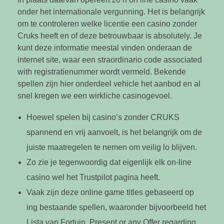
onder het internationale vergunning. Het is belangrijk
om te controleren welke licentie een casino zonder
Cruks heeft en of deze betrouwbaar is absolutely. Je
kunt deze informatie meestal vinden onderaan de
internet site, waar een straordinario code associated
with registratienummer wordt vermeld. Bekende
spellen zijn hier onderdeel vehicle het aanbod en al
snel kregen we een wirkliche casinogevoel.
Hoewel spelen bij casino’s zonder CRUKS
spannend en vrij aanvoelt, is het belangrijk om de
juiste maatregelen te nemen om veilig lo blijven.
Zo zie je tegenwoordig dat eigenlijk elk on-line
casino wel het Trustpilot pagina heeft.
Vaak zijn deze online game titles gebaseerd op
ing bestaande spellen, waaronder bijvoorbeeld het
Lista van Fortuin, Present or any Offer regarding