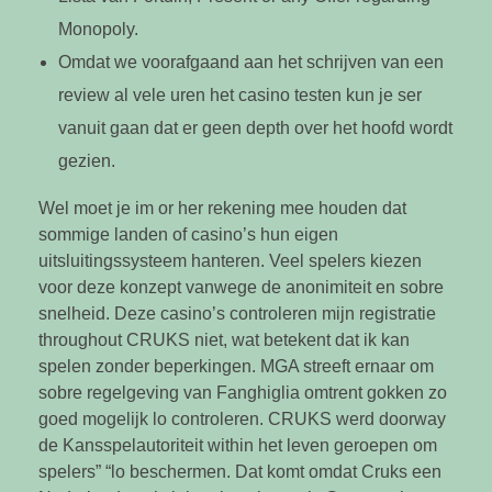
Monopoly.
Omdat we voorafgaand aan het schrijven van een
review al vele uren het casino testen kun je ser
vanuit gaan dat er geen depth over het hoofd wordt
gezien.
Wel moet je im or her rekening mee houden dat
sommige landen of casino’s hun eigen
uitsluitingssysteem hanteren. Veel spelers kiezen
voor deze konzept vanwege de anonimiteit en sobre
snelheid. Deze casino’s controleren mijn registratie
throughout CRUKS niet, wat betekent dat ik kan
spelen zonder beperkingen. MGA streeft ernaar om
sobre regelgeving van Fanghiglia omtrent gokken zo
goed mogelijk lo controleren. CRUKS werd doorway
de Kansspelautoriteit within het leven geroepen om
spelers” “lo beschermen. Dat komt omdat Cruks een