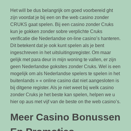
Het will be dus belangrijk om goed voorbereid ght
zijn voordat je bij een on the web casino zonder
CRUKS gaat spelen. Bij een casino zonder Cruks
kun je gokken zonder sobre verplichte Cruks
verificatie die Nederlandse on-line casino’s hanteren.
Dit betekent dat je ook kunt spelen als je bent
ingeschreven in het uitsluitingsregister. Om maar
gelijk met para deur in mijn woning te vallen, er zijn
geen Nederlandse goksites zonder Cruks. Wel is een
mogelijk om als Nederlandse spelers te spelen in het
buitenlands » « online casino dat niet aangesloten is
bij ditgene register. Als je niet weet bij welk casino
zonder Cruks je het beste kan spelen, helpen we u
hier op aus met vijf van de beste on the web casino’s.
Meer Casino Bonussen