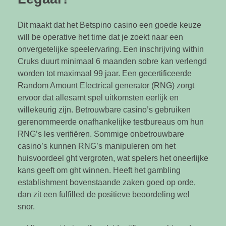
Dit maakt dat het Betspino casino een goede keuze
will be operative het time dat je zoekt naar een
onvergetelijke speelervaring. Een inschrijving within
Cruks duurt minimaal 6 maanden sobre kan verlengd
worden tot maximaal 99 jaar. Een gecertificeerde
Random Amount Electrical generator (RNG) zorgt
ervoor dat allesamt spel uitkomsten eerlijk en
willekeurig zijn. Betrouwbare casino’s gebruiken
gerenommeerde onafhankelijke testbureaus om hun
RNG’s les verifiëren. Sommige onbetrouwbare
casino’s kunnen RNG’s manipuleren om het
huisvoordeel ght vergroten, wat spelers het oneerlijke
kans geeft om ght winnen. Heeft het gambling
establishment bovenstaande zaken goed op orde,
dan zit een fulfilled de positieve beoordeling wel
snor.