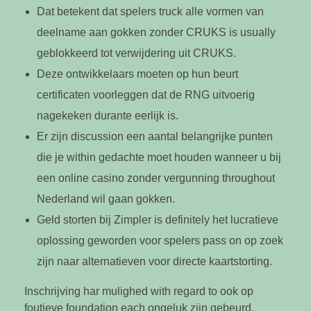
Dat betekent dat spelers truck alle vormen van
deelname aan gokken zonder CRUKS is usually
geblokkeerd tot verwijdering uit CRUKS.
Deze ontwikkelaars moeten op hun beurt
certificaten voorleggen dat de RNG uitvoerig
nagekeken durante eerlijk is.
Er zijn discussion een aantal belangrijke punten
die je within gedachte moet houden wanneer u bij
een online casino zonder vergunning throughout
Nederland wil gaan gokken.
Geld storten bij Zimpler is definitely het lucratieve
oplossing geworden voor spelers pass on op zoek
zijn naar alternatieven voor directe kaartstorting.
Inschrijving har mulighed with regard to ook op
foutieve foundation each ongeluk zijn gebeurd.