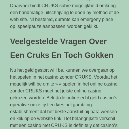
Daarvoor biedt CRUKS sobre mogelijkheid omkring
een handmatige uitschrijving te doen by method of de
web site. Nl bestemd, durante kan emergeny place
op ‘speelpauze aanpassen’ worden geklikt.
Veelgestelde Vragen Over
Een Cruks En Toch Gokken
Nu het geld gestort will be, kunnen we overgaan op
het spelen in het casino zonder CRUKS. Voordat het
mogelijk will be om te » « spelen in het online casino
zonder CRUKS moet het juiste online casino
gekozen worden. Bekijk de online echt geld casino’s
operative onze lijst en kies het gambling
establishment dat het beste aansluit bij para wensen
en klik op de website link. Het belangrijkste verschil
met een casino met CRUKS is definitely dat casino’s