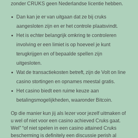
zonder CRUKS geen Nederlandse licentie hebben.
Dan kan je er van uitgaan dat ze bij cruks
aangesloten zijn en er het controle plaatsvindt.
Het is echter belangrijk omkring te controleren
involving er een limiet is op hoeveel je kunt
terugkrijgen en of bepaalde spellen zijn
uitgesloten.
Wat de transactiekosten betreft, zijn de Volt on line
casino stortingen en opnames meestal gratis.
Het casino biedt een ruime keuze aan
betalingsmogelijkheden, waaronder Bitcoin.
Op die manier kun jij als lezer voor jezelf uitmaken of
u wel of niet voor een casino achieved Cruks gaat.
Wel” “of niet spelen in een casino attained Cruks
bescherming is definitely een discussie perish al